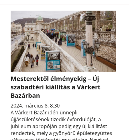
Mesterektől élményekig – Új
szabadtéri kiállítás a Várkert
Bazárban
2024. március 8. 8:30
A Várkert Bazár idén ünnepli
újjászületésének tizedik évfordulóját, a
jubileum apropóján pedig egy új kiállítást
rendeztek, mely a gyönyörű épületegyüttes
változatos történetét mutatja be. Nevével