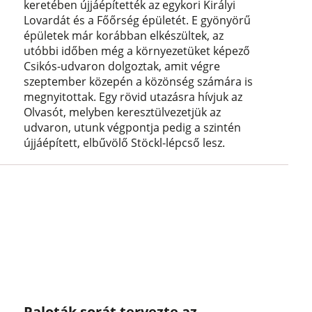
keretében újjáépítették az egykori Királyi
Lovardát és a Főőrség épületét. E gyönyörű
épületek már korábban elkészültek, az
utóbbi időben még a környezetüket képező
Csikós-udvaron dolgoztak, amit végre
szeptember közepén a közönség számára is
megnyitottak. Egy rövid utazásra hívjuk az
Olvasót, melyben keresztülvezetjük az
udvaron, utunk végpontja pedig a szintén
újjáépített, elbűvölő Stöckl-lépcső lesz.
Paloták sorát tervezte az