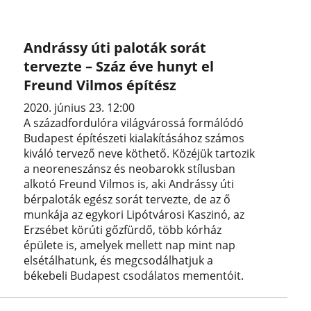
Andrássy úti paloták sorát
tervezte – Száz éve hunyt el
Freund Vilmos építész
2020. június 23. 12:00
A századfordulóra világvárossá formálódó
Budapest építészeti kialakításához számos
kiváló tervező neve köthető. Közéjük tartozik
a neoreneszánsz és neobarokk stílusban
alkotó Freund Vilmos is, aki Andrássy úti
bérpaloták egész sorát tervezte, de az ő
munkája az egykori Lipótvárosi Kaszinó, az
Erzsébet körúti gőzfürdő, több kórház
épülete is, amelyek mellett nap mint nap
elsétálhatunk, és megcsodálhatjuk a
békebeli Budapest csodálatos mementóit.