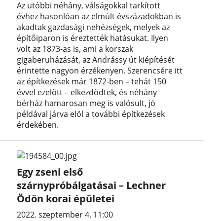
Az utóbbi néhány, válságokkal tarkított
évhez hasonlóan az elmúlt évszázadokban is
akadtak gazdasági nehézségek, melyek az
építőiparon is éreztették hatásukat. Ilyen
volt az 1873-as is, ami a korszak
gigaberuházását, az Andrássy út kiépítését
érintette nagyon érzékenyen. Szerencsére itt
az építkezések már 1872-ben – tehát 150
évvel ezelőtt – elkezdődtek, és néhány
bérház hamarosan meg is valósult, jó
példával járva elöl a további építkezések
érdekében.
Egy zseni első
szárnypróbálgatásai – Lechner
Ödön korai épületei
2022. szeptember 4. 11:00