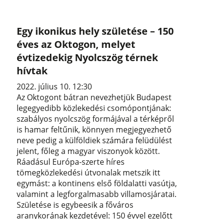
Egy ikonikus hely születése – 150
éves az Oktogon, melyet
évtizedekig Nyolcszög térnek
hívtak
2022. július 10. 12:30
Az Oktogont bátran nevezhetjük Budapest
legegyedibb közlekedési csomópontjának:
szabályos nyolcszög formájával a térképről
is hamar feltűnik, könnyen megjegyezhető
neve pedig a külföldiek számára felüdülést
jelent, főleg a magyar viszonyok között.
Ráadásul Európa-szerte híres
tömegközlekedési útvonalak metszik itt
egymást: a kontinens első földalatti vasútja,
valamint a legforgalmasabb villamosjáratai.
Születése is egybeesik a főváros
aranykorának kezdetével: 150 évvel ezelőtt