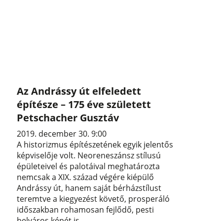
Az Andrássy út elfeledett
építésze – 175 éve született
Petschacher Gusztáv
2019. december 30. 9:00
A historizmus építészetének egyik jelentős
képviselője volt. Neoreneszánsz stílusú
épületeivel és palotáival meghatározta
nemcsak a XIX. század végére kiépülő
Andrássy út, hanem saját bérházstílust
teremtve a kiegyezést követő, prosperáló
időszakban rohamosan fejlődő, pesti
belváros képét is.