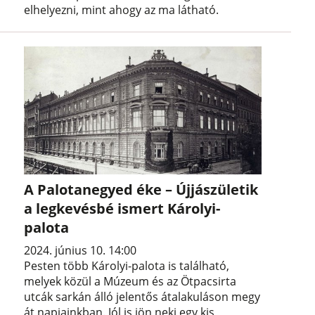
elhelyezni, mint ahogy az ma látható.
A Palotanegyed éke – Újjászületik
a legkevésbé ismert Károlyi-
palota
2024. június 10. 14:00
Pesten több Károlyi-palota is található,
melyek közül a Múzeum és az Ötpacsirta
utcák sarkán álló jelentős átalakuláson megy
át napjainkban. Jól is jön neki egy kis