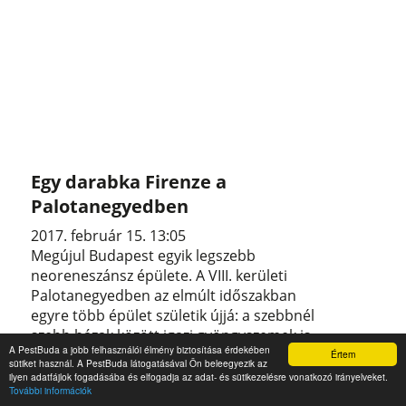
Egy darabka Firenze a
Palotanegyedben
2017. február 15. 13:05
Megújul Budapest egyik legszebb
neoreneszánsz épülete. A VIII. kerületi
Palotanegyedben az elmúlt időszakban
egyre több épület születik újjá: a szebbnél
szebb házak között igazi gyöngyszemek is
A PestBuda a jobb felhasználói élmény biztosítása érdekében
vannak. Ilyen a Krúdy utca 11. is, amely a
Értem
sütiket használ. A PestBuda látogatásával Ön beleegyezik az
város egyik legszebb neoreneszánsz
ilyen adatfájlok fogadásába és elfogadja az adat- és sütikezelésre vonatkozó irányelveket.
További információk
házaként nemsokára teljesen új arcát