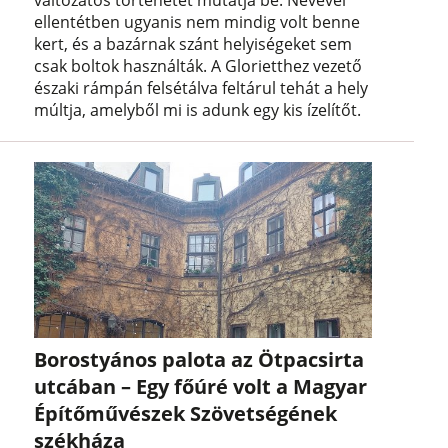
ellentétben ugyanis nem mindig volt benne
kert, és a bazárnak szánt helyiségeket sem
csak boltok használták. A Glorietthez vezető
északi rámpán felsétálva feltárul tehát a hely
múltja, amelyből mi is adunk egy kis ízelítőt.
Borostyános palota az Ötpacsirta
utcában – Egy főúré volt a Magyar
Építőművészek Szövetségének
székháza