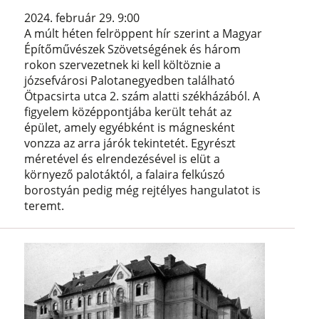
2024. február 29. 9:00
A múlt héten felröppent hír szerint a Magyar
Építőművészek Szövetségének és három
rokon szervezetnek ki kell költöznie a
józsefvárosi Palotanegyedben található
Ötpacsirta utca 2. szám alatti székházából. A
figyelem középpontjába került tehát az
épület, amely egyébként is mágnesként
vonzza az arra járók tekintetét. Egyrészt
méretével és elrendezésével is elüt a
környező palotáktól, a falaira felkúszó
borostyán pedig még rejtélyes hangulatot is
teremt.