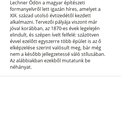
Lechner Ödön a magyar építészeti
formanyelvről lett igazán híres, amelyet a
XIX. század utolsó évtizedétől kezdett
alkalmazni. Tervezői pályája viszont már
jóval korábban, az 1870-es évek legelején
elindult, és szépen ívelt felfelé: százötven
évvel ezelőtt egyszerre több épület is az ő
elképzelése szerint valósult meg, bár még
nem a később jellegzetessé váló stílusában.
Az alábbiakban ezekből mutatunk be
néhányat.