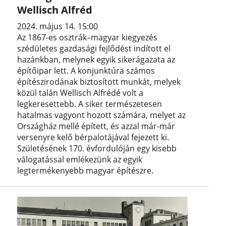
Wellisch Alfréd
2024. május 14. 15:00
Az 1867-es osztrák–magyar kiegyezés
szédületes gazdasági fejlődést indított el
hazánkban, melynek egyik sikerágazata az
építőipar lett. A konjunktúra számos
építészirodának biztosított munkát, melyek
közül talán Wellisch Alfrédé volt a
legkeresettebb. A siker természetesen
hatalmas vagyont hozott számára, melyet az
Országház mellé épített, és azzal már-már
versenyre kelő bérpalotájával fejezett ki.
Születésének 170. évfordulóján egy kisebb
válogatással emlékezünk az egyik
legtermékenyebb magyar építészre.