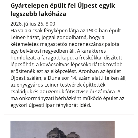
Gyártelepen épült fel Újpest egyik
legszebb lakóháza
2026. július 26. 8:00
Ha valaki csak fényképen látja az 1900-ban épült
Leiner-házat, joggal gondolhatná, hogy a
kétemeletes magastetős neoreneszánsz palota
egy belvárosi negyedben áll. A karakteres
homlokzat, a faragott kapu, a freskókkal díszített
lépcsőház, a kovácsoltvas lépcsőkorlátok tovább
erősítenék ezt az elképzelést. Azonban az épület
Újpest szélén, a Duna sor 14. szám alatti telken áll,
az enyvgyáros Leiner testvérek építtették
családjuk és az üzemük főtisztviselői számára. A
ma önkormányzati bérházként működő épület az
egykori újpesti ipar fénykorát idézi.