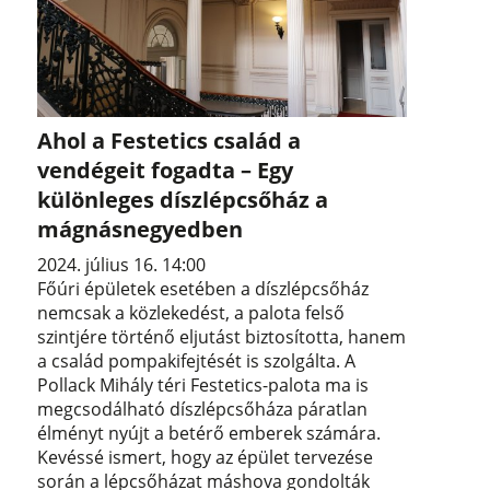
Ahol a Festetics család a
vendégeit fogadta – Egy
különleges díszlépcsőház a
mágnásnegyedben
2024. július 16. 14:00
Főúri épületek esetében a díszlépcsőház
nemcsak a közlekedést, a palota felső
szintjére történő eljutást biztosította, hanem
a család pompakifejtését is szolgálta. A
Pollack Mihály téri Festetics-palota ma is
megcsodálható díszlépcsőháza páratlan
élményt nyújt a betérő emberek számára.
Kevéssé ismert, hogy az épület tervezése
során a lépcsőházat máshova gondolták