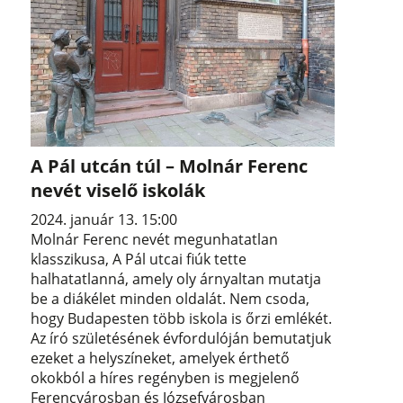
A Pál utcán túl – Molnár Ferenc
nevét viselő iskolák
2024. január 13. 15:00
Molnár Ferenc nevét megunhatatlan
klasszikusa, A Pál utcai fiúk tette
halhatatlanná, amely oly árnyaltan mutatja
be a diákélet minden oldalát. Nem csoda,
hogy Budapesten több iskola is őrzi emlékét.
Az író születésének évfordulóján bemutatjuk
ezeket a helyszíneket, amelyek érthető
okokból a híres regényben is megjelenő
Ferencvárosban és Józsefvárosban