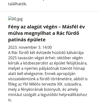
találhatók.
Fény az alagút végén – Másfél év
múlva megnyílhat a Rác fürdő
patinás épülete
2023. november 3. 14:00
A Rác fürdő két évtizede húzódó kálváriája
2025 tavaszán véget érhet: október végén
kiírták a közbeszerzést az épület felújítására,
melyet a nyertes pályázónak tizenöt hónap
alatt kell elvégeznie. Ennek apropóján
visszatekintünk a fürdő történetére, abból is
főleg az Ybl Miklós tervezte XIX. századira,
mely a fénykorának bizonyult, és amely
mintául szolgált a legutóbbi helyreállításhoz
is.