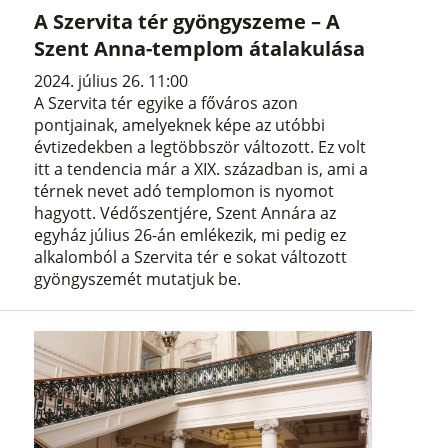
A Szervita tér gyöngyszeme – A
Szent Anna-templom átalakulása
2024. július 26. 11:00
A Szervita tér egyike a főváros azon
pontjainak, amelyeknek képe az utóbbi
évtizedekben a legtöbbször változott. Ez volt
itt a tendencia már a XIX. században is, ami a
térnek nevet adó templomon is nyomot
hagyott. Védőszentjére, Szent Annára az
egyház július 26-án emlékezik, mi pedig ez
alkalomból a Szervita tér e sokat változott
gyöngyszemét mutatjuk be.