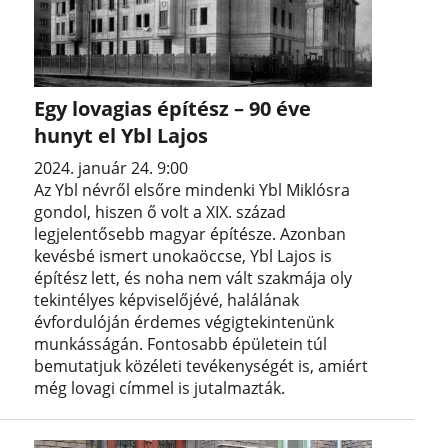
Egy lovagias építész – 90 éve
hunyt el Ybl Lajos
2024. január 24. 9:00
Az Ybl névről elsőre mindenki Ybl Miklósra
gondol, hiszen ő volt a XIX. század
legjelentősebb magyar építésze. Azonban
kevésbé ismert unokaöccse, Ybl Lajos is
építész lett, és noha nem vált szakmája oly
tekintélyes képviselőjévé, halálának
évfordulóján érdemes végigtekintenünk
munkásságán. Fontosabb épületein túl
bemutatjuk közéleti tevékenységét is, amiért
még lovagi címmel is jutalmazták.