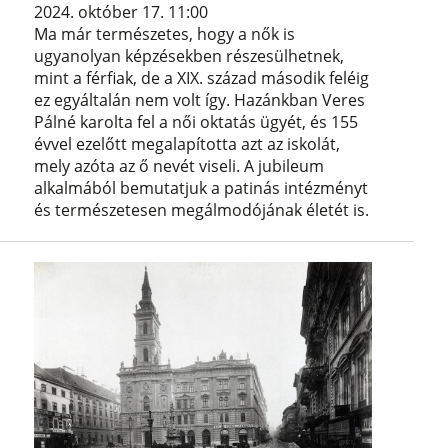
2024. október 17. 11:00
Ma már természetes, hogy a nők is
ugyanolyan képzésekben részesülhetnek,
mint a férfiak, de a XIX. század második feléig
ez egyáltalán nem volt így. Hazánkban Veres
Pálné karolta fel a női oktatás ügyét, és 155
évvel ezelőtt megalapította azt az iskolát,
mely azóta az ő nevét viseli. A jubileum
alkalmából bemutatjuk a patinás intézményt
és természetesen megálmodójának életét is.