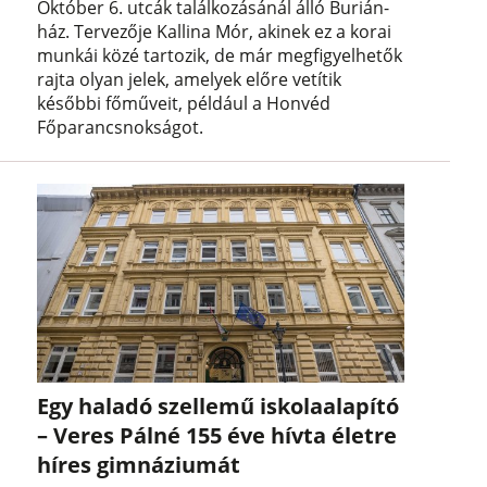
Október 6. utcák találkozásánál álló Burián-
ház. Tervezője Kallina Mór, akinek ez a korai
munkái közé tartozik, de már megfigyelhetők
rajta olyan jelek, amelyek előre vetítik
későbbi főműveit, például a Honvéd
Főparancsnokságot.
Egy haladó szellemű iskolaalapító
– Veres Pálné 155 éve hívta életre
híres gimnáziumát