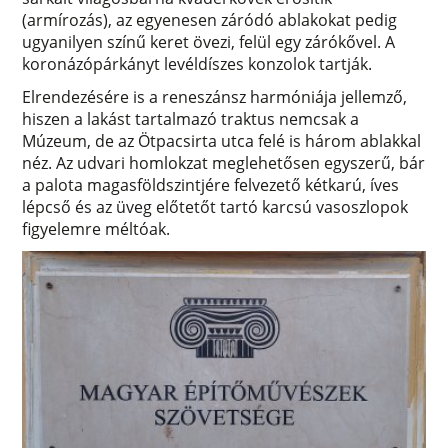
(armírozás), az egyenesen záródó ablakokat pedig
ugyanilyen színű keret övezi, felül egy zárókővel. A
koronázópárkányt levéldíszes konzolok tartják.
Elrendezésére is a reneszánsz harmóniája jellemző,
hiszen a lakást tartalmazó traktus nemcsak a
Múzeum, de az Ötpacsirta utca felé is három ablakkal
néz. Az udvari homlokzat meglehetősen egyszerű, bár
a palota magasföldszintjére felvezető kétkarú, íves
lépcső és az üveg előtetőt tartó karcsú vasoszlopok
figyelemre méltóak.