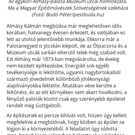
Az egykori Almásy-palota Múzeum utcai homlokzata.
Ma a Magyar Építőművészek Szövetségének székháza
(Fotó: Bodó Péter/pestbuda.hu)
Almásy Kálmán megbízása már meglehetősen idős
korában, hatvanegy évesen érkezett, és valójában ez
lett az utolsó jelentősebb munkája. Ekkorra már a
Palotanegyed is jócskán kiépült, de az Ötpacsirta és a
Múzeum utcák sarkán elterülő telek még szabad volt.
Ezt Almásy már 1873-ban megvásárolta, de évekig
nem kezdett építkezésbe. Energiáit sok egyéb
tevékenysége is lekötötte, ugyanis nagybirtokaiból
származó jövedelmét különböző jótékonysági
alapítványokba fektette. Általában véve kerülte a
feltűnést, és az elit környéken sem akart hivalkodni, a
fényűző paloták között csak egy szerényebb épületet
rendelt meg Gottgebtől.
Az építésznek ez persze kihívás volt, hiszen úgy kellett
megfelelnie a megbízónak, hogy közben az épület se
lógjon ki a környezetéből. A feladatot úgy oldotta