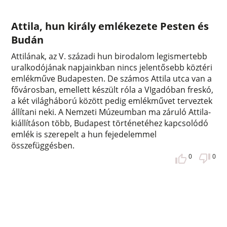
Attila, hun király emlékezete Pesten és
Budán
Attilának, az V. századi hun birodalom legismertebb
uralkodójának napjainkban nincs jelentősebb köztéri
emlékműve Budapesten. De számos Attila utca van a
fővárosban, emellett készült róla a VIgadóban freskó,
a két világháború között pedig emlékművet terveztek
állítani neki. A Nemzeti Múzeumban ma záruló Attila-
kiállításon több, Budapest történetéhez kapcsolódó
emlék is szerepelt a hun fejedelemmel
összefüggésben.
0
0