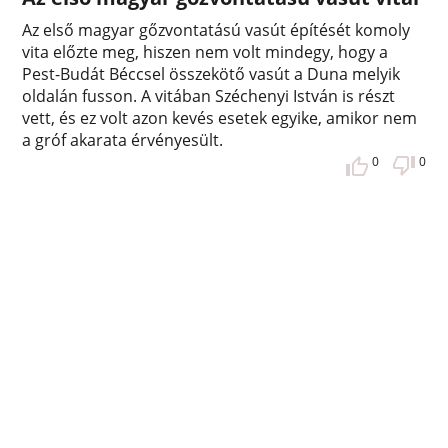
Az első magyar gőzvontatású vasút építését komoly
vita előzte meg, hiszen nem volt mindegy, hogy a
Pest-Budát Béccsel összekötő vasút a Duna melyik
oldalán fusson. A vitában Széchenyi István is részt
vett, és ez volt azon kevés esetek egyike, amikor nem
a gróf akarata érvényesült.
0
0