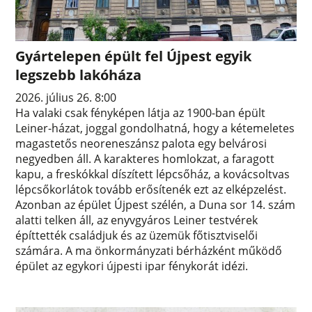
Gyártelepen épült fel Újpest egyik
legszebb lakóháza
2026. július 26. 8:00
Ha valaki csak fényképen látja az 1900-ban épült
Leiner-házat, joggal gondolhatná, hogy a kétemeletes
magastetős neoreneszánsz palota egy belvárosi
negyedben áll. A karakteres homlokzat, a faragott
kapu, a freskókkal díszített lépcsőház, a kovácsoltvas
lépcsőkorlátok tovább erősítenék ezt az elképzelést.
Azonban az épület Újpest szélén, a Duna sor 14. szám
alatti telken áll, az enyvgyáros Leiner testvérek
építtették családjuk és az üzemük főtisztviselői
számára. A ma önkormányzati bérházként működő
épület az egykori újpesti ipar fénykorát idézi.