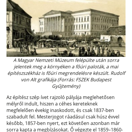
A Magyar Nemzeti Múzeum felépülte után sorra
jelentek meg a környéken a főúri paloták, a mai
építészszékház is főúri megrendelésre készült. Rudolf
von Alt grafikája (Forrás: FSZEK Budapest
Gyűjtemény)
Az építész szép ívet rajzoló pályája meglehetősen
mélyről indult, hiszen a céhes kereteknek
megfelelően évekig inaskodott, és csak 1837-ben
szabadult fel. Mesterjogot ráadásul csak húsz évvel
később, 1857-ben nyert, ezt követően azonban már
sorra kapta a megbízásokat. Ő végezte el 1859–1860-