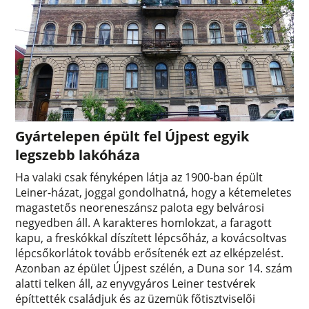
Gyártelepen épült fel Újpest egyik
legszebb lakóháza
Ha valaki csak fényképen látja az 1900-ban épült
Leiner-házat, joggal gondolhatná, hogy a kétemeletes
magastetős neoreneszánsz palota egy belvárosi
negyedben áll. A karakteres homlokzat, a faragott
kapu, a freskókkal díszített lépcsőház, a kovácsoltvas
lépcsőkorlátok tovább erősítenék ezt az elképzelést.
Azonban az épület Újpest szélén, a Duna sor 14. szám
alatti telken áll, az enyvgyáros Leiner testvérek
építtették családjuk és az üzemük főtisztviselői