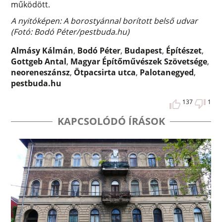
működött.
A nyitóképen: A borostyánnal borított belső udvar
(Fotó: Bodó Péter/pestbuda.hu)
Almásy Kálmán
,
Bodó Péter
,
Budapest
,
Építészet
,
Gottgeb Antal
,
Magyar Építőművészek Szövetsége
,
neoreneszánsz
,
Ötpacsirta utca
,
Palotanegyed
,
pestbuda.hu
137
1
KAPCSOLÓDÓ ÍRÁSOK