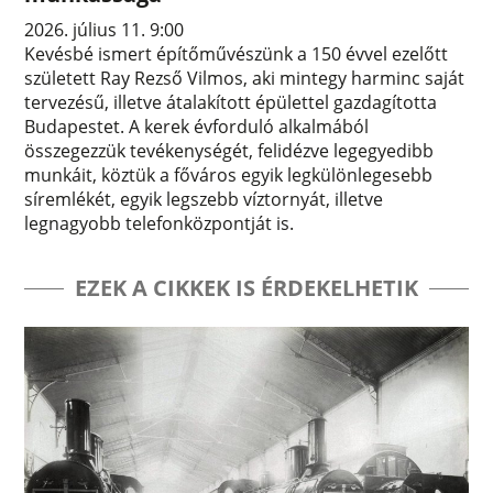
2026. július 11. 9:00
Kevésbé ismert építőművészünk a 150 évvel ezelőtt
született Ray Rezső Vilmos, aki mintegy harminc saját
tervezésű, illetve átalakított épülettel gazdagította
Budapestet. A kerek évforduló alkalmából
összegezzük tevékenységét, felidézve legegyedibb
munkáit, köztük a főváros egyik legkülönlegesebb
síremlékét, egyik legszebb víztornyát, illetve
legnagyobb telefonközpontját is.
EZEK A CIKKEK IS ÉRDEKELHETIK