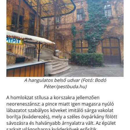
A hangulatos belső udvar (Fotó: Bodó
Péter/pestbuda.hu)
A homlokzat stílusa a korszakra jellemzően
neoreneszánsz: a pince miatt igen magasra nyúló
lábazatot szabályos köveket imitáló sárga vakolat
borítja (kváderezés), mely a széles övpárkány fölött
sávozásra és halványabb árnyalatra vált. Az épület
sarkait világosbarna kváderkövek erősítik