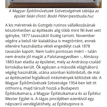
A Magyar Építőművészek Szövetségének táblája az
épület falán (Fotó: Bodó Péter/pestbuda.hu)
A kis méretnek és Gottgeb rutinos vállalkozásának
köszönhetően az építkezés alig több mint fél évet vett
igénybe, 1877 tavaszától őszéig tartott. November
végére a belső tér kialakítása is megtörtént, ennek
ellenére használatba vételi engedélyt csak 1878
tavaszán kapott. Nem tudni pontosan miért – talán
nem érezte jól magát a Palotanegyedben –, Almássy
1883-ban eladta az épületet, mely az Andrássy-család
birtokába került. Ők egészen a második világháború
végéig használták, utána azonban különböző, de már
az építészettel foglalkozó intézmények költöztek ide. A
Magyar Építőművészek Szövetsége 1954-ben lelt itt
otthonra, majd társult hozzá a Budapesti
Építészkamara, a Magyar Építészkamara és az Építész
Mester Egylet is. A tágas pincéjében ezenkívül egy
népszerű vendéglátóhely, az Építészpince is