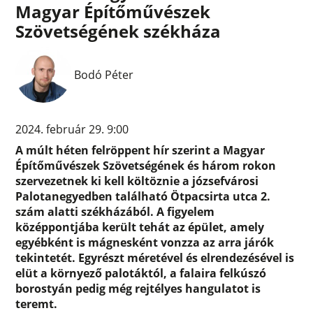
Magyar Építőművészek
Szövetségének székháza
Bodó Péter
2024. február 29. 9:00
A múlt héten felröppent hír szerint a Magyar
Építőművészek Szövetségének és három rokon
szervezetnek ki kell költöznie a józsefvárosi
Palotanegyedben található Ötpacsirta utca 2.
szám alatti székházából. A figyelem
középpontjába került tehát az épület, amely
egyébként is mágnesként vonzza az arra járók
tekintetét. Egyrészt méretével és elrendezésével is
elüt a környező palotáktól, a falaira felkúszó
borostyán pedig még rejtélyes hangulatot is
teremt.