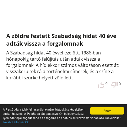
A zöldre festett Szabadság hidat 40 éve
adták vissza a forgalomnak
A Szabadság hidat 40 évvel ezelőtt, 1986-ban
hónapokig tartó felújítás után adták vissza a
forgalomnak. A híd ekkor számos változáson esett át:
visszakerültek rá a történelmi címerek, és a színe a
korábbi szürke helyett zöld lett.
0
0
A PestBuda a jobb felhasználói élmény biztosítása érdekében
Értem
sütiket használ. A PestBuda látogatásával Ön beleegyezik az
ilyen adatfájlok fogadásába és elfogadja az adat- és sütikezelésre vonatkozó irányelveket.
További információk