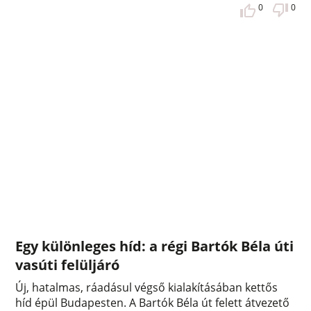
0
0
Egy különleges híd: a régi Bartók Béla úti
vasúti felüljáró
Új, hatalmas, ráadásul végső kialakításában kettős
híd épül Budapesten. A Bartók Béla út felett átvezető