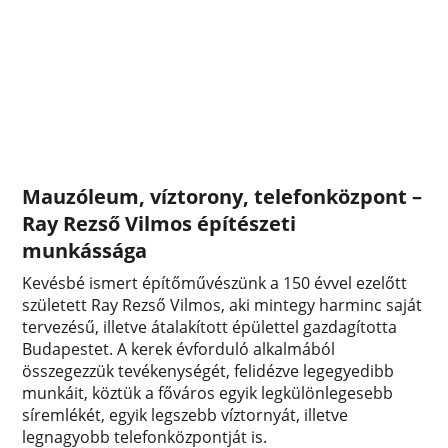
Mauzóleum, víztorony, telefonközpont –
Ray Rezső Vilmos építészeti
munkássága
Kevésbé ismert építőművészünk a 150 évvel ezelőtt
született Ray Rezső Vilmos, aki mintegy harminc saját
tervezésű, illetve átalakított épülettel gazdagította
Budapestet. A kerek évforduló alkalmából
összegezzük tevékenységét, felidézve legegyedibb
munkáit, köztük a főváros egyik legkülönlegesebb
síremlékét, egyik legszebb víztornyát, illetve
legnagyobb telefonközpontját is.