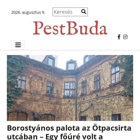
2026. augusztus 9.
Borostyános palota az Ötpacsirta
utcában – Egy főúré volt a