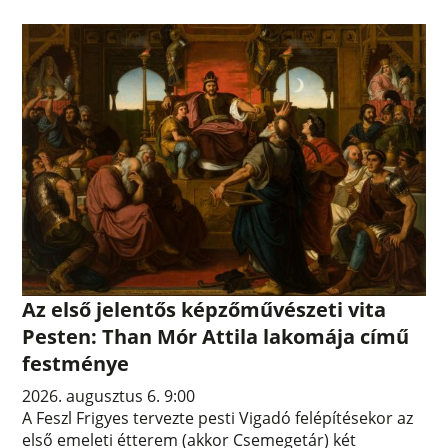
Az első jelentős képzőművészeti vita
Pesten: Than Mór Attila lakomája című
festménye
2026. augusztus 6. 9:00
A Feszl Frigyes tervezte pesti Vigadó felépítésekor az
első emeleti étterem (akkor Csemegetár) két