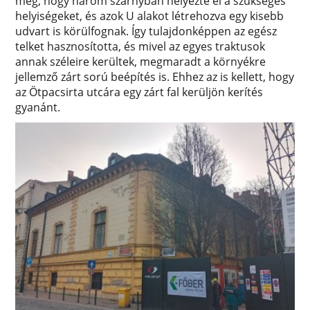
meg, hogy három szárnyban helyezte el a szükséges
helyiségeket, és azok U alakot létrehozva egy kisebb
udvart is körülfognak. Így tulajdonképpen az egész
telket hasznosította, és mivel az egyes traktusok
annak széleire kerültek, megmaradt a környékre
jellemző zárt sorú beépítés is. Ehhez az is kellett, hogy
az Ötpacsirta utcára egy zárt fal kerüljön kerítés
gyanánt.