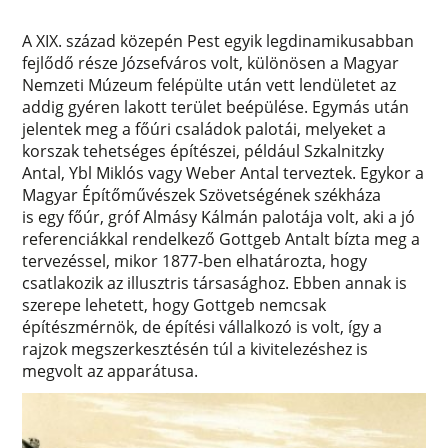
A XIX. század közepén Pest egyik legdinamikusabban
fejlődő része Józsefváros volt, különösen a Magyar
Nemzeti Múzeum felépülte után vett lendületet az
addig gyéren lakott terület beépülése. Egymás után
jelentek meg a főúri családok palotái, melyeket a
korszak tehetséges építészei, például Szkalnitzky
Antal, Ybl Miklós vagy Weber Antal terveztek. Egykor a
Magyar Építőművészek Szövetségének székháza
is egy főúr, gróf Almásy Kálmán palotája volt, aki a jó
referenciákkal rendelkező Gottgeb Antalt bízta meg a
tervezéssel, mikor 1877-ben elhatározta, hogy
csatlakozik az illusztris társasághoz. Ebben annak is
szerepe lehetett, hogy Gottgeb nemcsak
építészmérnök, de építési vállalkozó is volt, így a
rajzok megszerkesztésén túl a kivitelezéshez is
megvolt az apparátusa.