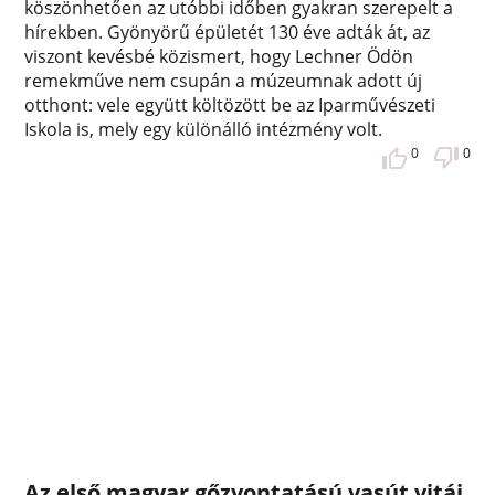
köszönhetően az utóbbi időben gyakran szerepelt a
hírekben. Gyönyörű épületét 130 éve adták át, az
viszont kevésbé közismert, hogy Lechner Ödön
remekműve nem csupán a múzeumnak adott új
otthont: vele együtt költözött be az Iparművészeti
Iskola is, mely egy különálló intézmény volt.
0
0
Az első magyar gőzvontatású vasút vitái