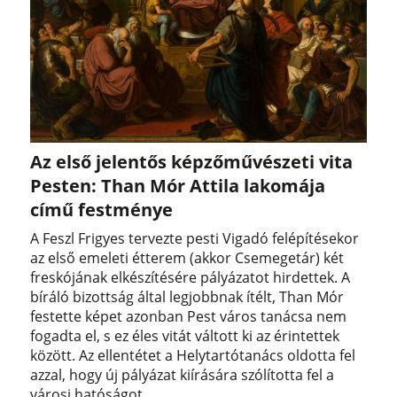
Az első jelentős képzőművészeti vita
Pesten: Than Mór Attila lakomája
című festménye
A Feszl Frigyes tervezte pesti Vigadó felépítésekor
az első emeleti étterem (akkor Csemegetár) két
freskójának elkészítésére pályázatot hirdettek. A
bíráló bizottság által legjobbnak ítélt, Than Mór
festette képet azonban Pest város tanácsa nem
fogadta el, s ez éles vitát váltott ki az érintettek
között. Az ellentétet a Helytartótanács oldotta fel
azzal, hogy új pályázat kiírására szólította fel a
városi hatóságot.