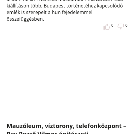
kiállításon több, Budapest történetéhez kapcsolódó
emlék is szerepelt a hun fejedelemmel
összefüggésben.
0
0
Mauzóleum, víztorony, telefonközpont –
Ray Rezső Vilmos építészeti