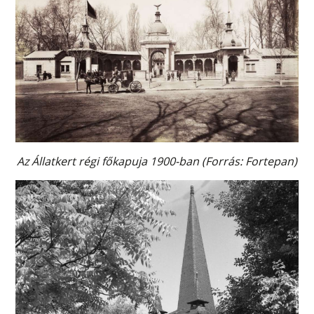
Az Állatkert régi főkapuja 1900-ban (Forrás: Fortepan)