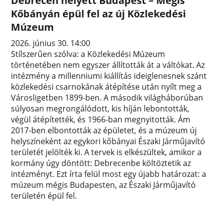
Debrecen helyett Budapest – Mégis
Kőbányán épül fel az új Közlekedési
Múzeum
2026. június 30. 14:00
Stílszerűen szólva: a Közlekedési Múzeum
történetében nem egyszer állították át a váltókat. Az
intézmény a millenniumi kiállítás ideiglenesnek szánt
közlekedési csarnokának átépítése után nyílt meg a
Városligetben 1899-ben. A második világháborúban
súlyosan megrongálódott, kis híján lebontották,
végül átépítették, és 1966-ban megnyitották. Ám
2017-ben elbontották az épületet, és a múzeum új
helyszíneként az egykori kőbányai Északi Járműjavító
területét jelölték ki. A tervek is elkészültek, amikor a
kormány úgy döntött: Debrecenbe költöztetik az
intézményt. Ezt írta felül most egy újabb határozat: a
múzeum mégis Budapesten, az Északi Járműjavító
területén épül fel.