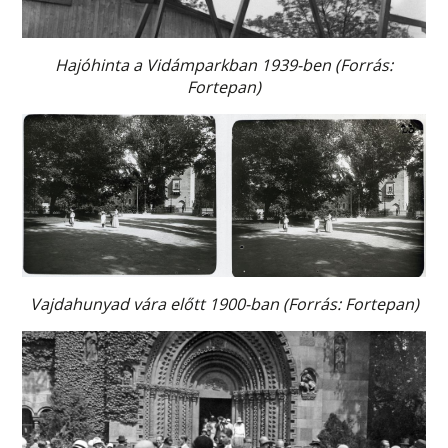
Hajóhinta a Vidámparkban 1939-ben (Forrás:
Fortepan)
Vajdahunyad vára előtt 1900-ban (Forrás: Fortepan)