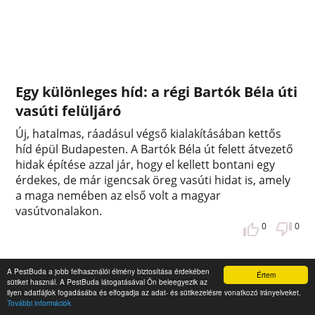
Egy különleges híd: a régi Bartók Béla úti
vasúti felüljáró
Új, hatalmas, ráadásul végső kialakításában kettős
híd épül Budapesten. A Bartók Béla út felett átvezető
hidak építése azzal jár, hogy el kellett bontani egy
érdekes, de már igencsak öreg vasúti hidat is, amely
a maga nemében az első volt a magyar
vasútvonalakon.
0
0
A PestBuda a jobb felhasználói élmény biztosítása érdekében
Értem
sütiket használ. A PestBuda látogatásával Ön beleegyezik az
ilyen adatfájlok fogadásába és elfogadja az adat- és sütikezelésre vonatkozó irányelveket.
További információk