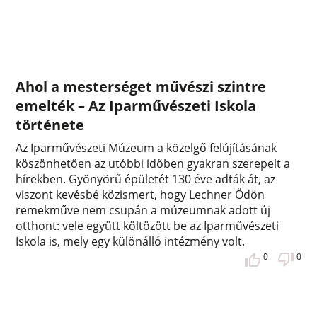
Ahol a mesterséget művészi szintre
emelték – Az Iparművészeti Iskola
története
Az Iparművészeti Múzeum a közelgő felújításának
köszönhetően az utóbbi időben gyakran szerepelt a
hírekben. Gyönyörű épületét 130 éve adták át, az
viszont kevésbé közismert, hogy Lechner Ödön
remekműve nem csupán a múzeumnak adott új
otthont: vele együtt költözött be az Iparművészeti
Iskola is, mely egy különálló intézmény volt.
0
0