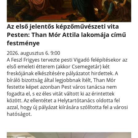
Az első jelentős képzőművészeti vita
Pesten: Than Mór Attila lakomája című
festménye
2026. augusztus 6. 9:00
A Feszl Frigyes tervezte pesti Vigadó felépítésekor az
első emeleti étterem (akkor Csemegetár) két
freskójának elkészítésére pályázatot hirdettek. A
bíráló bizottság által legjobbnak ítélt, Than Mór
festette képet azonban Pest város tanácsa nem
fogadta el, s ez éles vitát váltott ki az érintettek
között. Az ellentétet a Helytartótanács oldotta fel
azzal, hogy új pályázat kiírására szólította fel a városi
hatóságot.