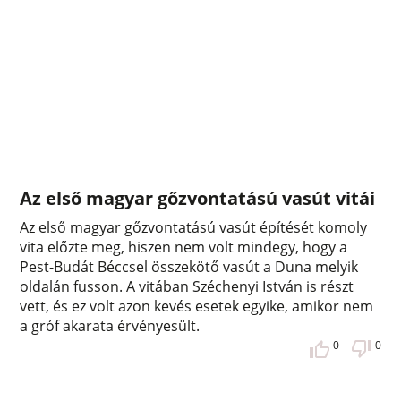
Az első magyar gőzvontatású vasút vitái
Az első magyar gőzvontatású vasút építését komoly
vita előzte meg, hiszen nem volt mindegy, hogy a
Pest-Budát Béccsel összekötő vasút a Duna melyik
oldalán fusson. A vitában Széchenyi István is részt
vett, és ez volt azon kevés esetek egyike, amikor nem
a gróf akarata érvényesült.
0
0