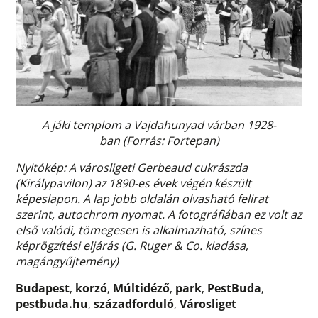
A jáki templom a Vajdahunyad várban 1928-
ban (Forrás: Fortepan)
Nyitókép: A városligeti Gerbeaud cukrászda
(Királypavilon​)
az 1890-es évek végén készült
képeslapon. A lap jobb oldalán olvasható felirat
szerint, autochrom nyomat. A fotográfiában ez volt az
első valódi, tömegesen is alkalmazható, színes
képrögzítési eljárás (G. Ruger & Co. kiadása,
magángyűjtemény)
Budapest
,
korzó
,
Múltidéző
,
park
,
PestBuda
,
pestbuda.hu
,
századforduló
,
Városliget