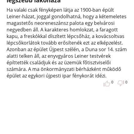
legszebb lakóháza
Ha valaki csak fényképen látja az 1900-ban épült
Leiner-házat, joggal gondolhatná, hogy a kétemeletes
magastetős neoreneszánsz palota egy belvárosi
negyedben áll. A karakteres homlokzat, a faragott
kapu, a freskókkal díszített lépcsőház, a kovácsoltvas
lépcsőkorlátok tovább erősítenék ezt az elképzelést.
Azonban az épület Újpest szélén, a Duna sor 14. szám
alatti telken áll, az enyvgyáros Leiner testvérek
építtették családjuk és az üzemük főtisztviselői
számára. A ma önkormányzati bérházként működő
épület az egykori újpesti ipar fénykorát idézi.
0
0