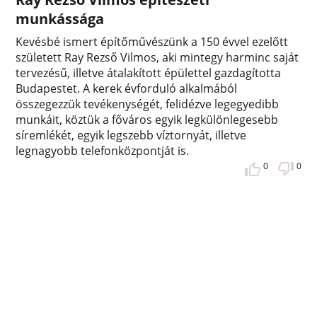
munkássága
Kevésbé ismert építőművészünk a 150 évvel ezelőtt
született Ray Rezső Vilmos, aki mintegy harminc saját
tervezésű, illetve átalakított épülettel gazdagította
Budapestet. A kerek évforduló alkalmából
összegezzük tevékenységét, felidézve legegyedibb
munkáit, köztük a főváros egyik legkülönlegesebb
síremlékét, egyik legszebb víztornyát, illetve
legnagyobb telefonközpontját is.
0
0