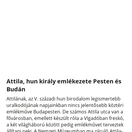
Attila, hun király emlékezete Pesten és
Budán
Attilának, az V. századi hun birodalom legismertebb
uralkodójának napjainkban nincs jelentősebb köztéri
emlékműve Budapesten. De számos Attila utca van a
fővárosban, emellett készült róla a VIgadóban freskó,
a két világháború között pedig emlékművet terveztek
állítani neki. A Nemzeti Múzeumban ma záruló Attila-