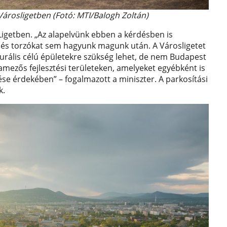
Városligetben (Fotó: MTI/Balogh Zoltán)
Ligetben. „Az alapelvünk ebben a kérdésben is
 és torzókat sem hagyunk magunk után. A Városligetet
ulturális célú épületekre szükség lehet, de nem Budapest
ezős fejlesztési területeken, amelyeket egyébként is
ése érdekében” – fogalmazott a miniszter. A parkosítási
k.