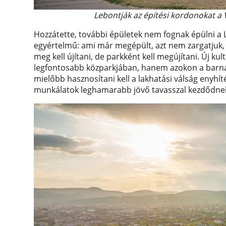
Lebontják az építési kordonokat a 
Hozzátette, további épületek nem fognak épülni a 
egyértelmű: ami már megépült, azt nem zargatjuk,
meg kell újítani, de parkként kell megújítani. Új k
legfontosabb közparkjában, hanem azokon a barnam
mielőbb hasznosítani kell a lakhatási válság enyhít
munkálatok leghamarabb jövő tavasszal kezdődne