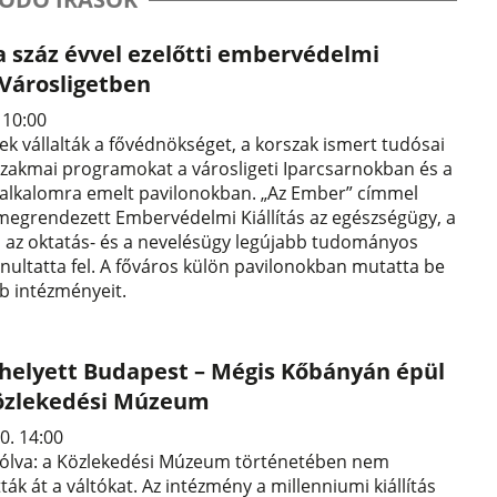
 a száz évvel ezelőtti embervédelmi
a Városligetben
. 10:00
gek vállalták a fővédnökséget, a korszak ismert tudósai
szakmai programokat a városligeti Iparcsarnokban és a
 alkalomra emelt pavilonokban. „Az Ember” címmel
megrendezett Embervédelmi Kiállítás az egészségügy, a
 az oktatás- és a nevelésügy legújabb tudományos
nultatta fel. A főváros külön pavilonokban mutatta be
 intézményeit.
helyett Budapest – Mégis Kőbányán épül
 Közlekedési Múzeum
0. 14:00
szólva: a Közlekedési Múzeum történetében nem
tták át a váltókat. Az intézmény a millenniumi kiállítás