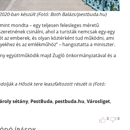
 2020-ban készült (Fotó: Both Balázs/pestbuda.hu)
– mint mondta – egy teljesen felesleges méretű
t szeretnének csinálni, ahol a turisták nemcsak egy-egy
dőt az emberek, és olyan köztérként tud működni, ami
nyekhez és az emlékműhöz” – hangoztatta a miniszter.
ny együttműködik majd Zugló önkormányzatával és a
olják a Hősök tere leaszfaltozott részét is (Fotó:
ároly sétány
,
PestBuda
,
pestbuda.hu
,
Városliget
,
0
0
ÓDÓ ÍRÁSOK