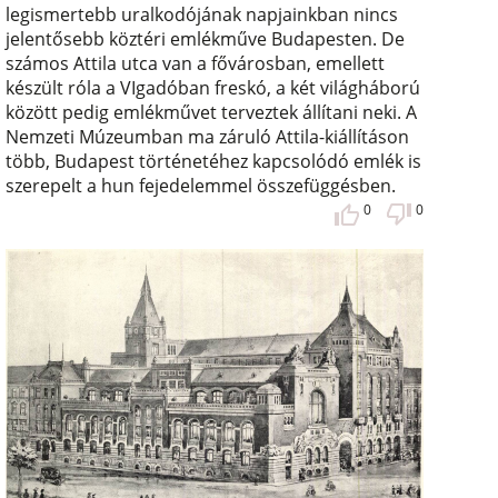
legismertebb uralkodójának napjainkban nincs
jelentősebb köztéri emlékműve Budapesten. De
számos Attila utca van a fővárosban, emellett
készült róla a VIgadóban freskó, a két világháború
között pedig emlékművet terveztek állítani neki. A
Nemzeti Múzeumban ma záruló Attila-kiállításon
több, Budapest történetéhez kapcsolódó emlék is
szerepelt a hun fejedelemmel összefüggésben.
0
0