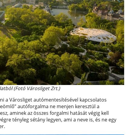
atból (Fotó Városliget Zrt.)
íteni a Városliget autómentesítésével kapcsolatos
„beömlő” autóforgalma ne menjen keresztül a
lesz, aminek az összes forgalmi hatását végig kell
égre tényleg sétány legyen, ami a neve is, és ne egy
er.