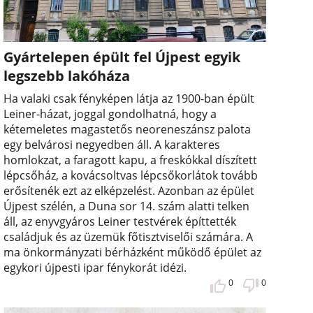
Gyártelepen épült fel Újpest egyik
legszebb lakóháza
Ha valaki csak fényképen látja az 1900-ban épült
Leiner-házat, joggal gondolhatná, hogy a
kétemeletes magastetős neoreneszánsz palota
egy belvárosi negyedben áll. A karakteres
homlokzat, a faragott kapu, a freskókkal díszített
lépcsőház, a kovácsoltvas lépcsőkorlátok tovább
erősítenék ezt az elképzelést. Azonban az épület
Újpest szélén, a Duna sor 14. szám alatti telken
áll, az enyvgyáros Leiner testvérek építtették
családjuk és az üzemük főtisztviselői számára. A
ma önkormányzati bérházként működő épület az
egykori újpesti ipar fénykorát idézi.
0
0