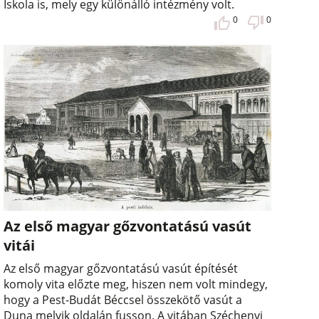
Iskola is, mely egy különálló intézmény volt.
0
0
Az első magyar gőzvontatású vasút
vitái
Az első magyar gőzvontatású vasút építését
komoly vita előzte meg, hiszen nem volt mindegy,
hogy a Pest-Budát Béccsel összekötő vasút a
Duna melyik oldalán fusson. A vitában Széchenyi