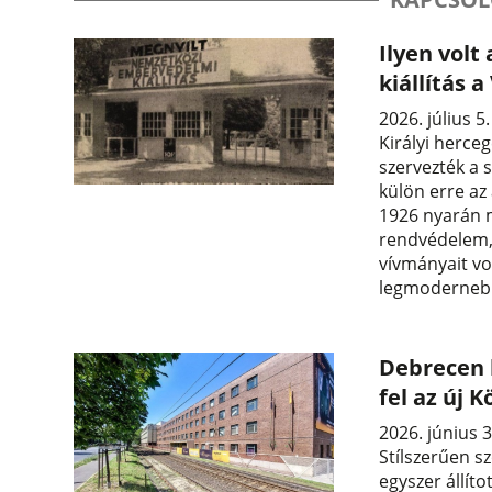
Ilyen volt
kiállítás 
2026. július 5
Királyi herce
szervezték a 
külön erre az
1926 nyarán 
rendvédelem,
vívmányait vo
legmodernebb
Debrecen 
fel az új
2026. június 3
Stílszerűen 
egyszer állíto