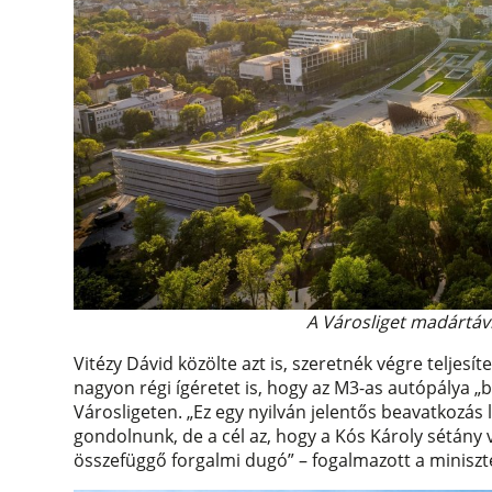
A Városliget madártávl
Vitézy Dávid közölte azt is, szeretnék végre teljes
nagyon régi ígéretet is, hogy az M3-as autópálya 
Városligeten. „Ez egy nyilván jelentős beavatkozás 
gondolnunk, de a cél az, hogy a Kós Károly sétány v
összefüggő forgalmi dugó” – fogalmazott a miniszt