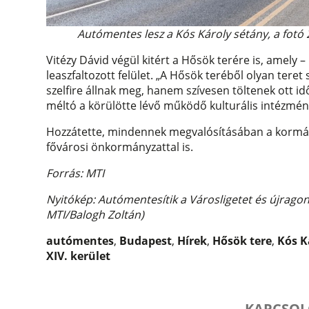
Autómentes lesz a Kós Károly sétány, a fotó
Vitézy Dávid végül kitért a Hősök terére is, amely 
leaszfaltozott felület. „A Hősök teréből olyan tere
szelfire állnak meg, hanem szívesen töltenek ott i
méltó a körülötte lévő működő kulturális intézmé
Hozzátette, mindennek megvalósításában a kormá
fővárosi önkormányzattal is.
Forrás: MTI
Nyitókép: Autómentesítik a Városligetet és újragond
MTI/Balogh Zoltán)
autómentes
,
Budapest
,
Hírek
,
Hősök tere
,
Kós K
XIV. kerület
KAPCSOL