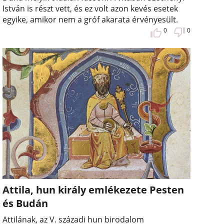
István is részt vett, és ez volt azon kevés esetek
egyike, amikor nem a gróf akarata érvényesült.
0
0
Attila, hun király emlékezete Pesten
és Budán
Attilának, az V. századi hun birodalom