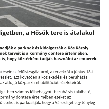
igetben, a Hősök tere is átalakul
szaadják a parknak és kidolgozzák a Kós Károly
nek terveit is a kormány döntése értelmében.
t is, hogy köztérként tudják használni az emberek.
éseinek felülvizsgálatáról, a tervekről a június 18-i
észlet. Ezt követően a közlekedési és beruházási
z átfogó közparki rehabilitációt részleteiről.
sligetben számos félbehagyott beruházás található,
A kormány döntése értelmében ezeket az
ületeket is parkosítják, hogy a Városliget egy tényleg