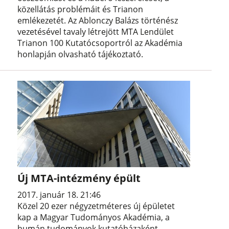
közellátás problémáit és Trianon
emlékezetét. Az Ablonczy Balázs történész
vezetésével tavaly létrejött MTA Lendület
Trianon 100 Kutatócsoportról az Akadémia
honlapján olvasható tájékoztató.
Új MTA-intézmény épült
2017. január 18. 21:46
Közel 20 ezer négyzetméteres új épületet
kap a Magyar Tudományos Akadémia, a
humán tudományok kutatóházaként.