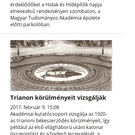
érdeklődőket a Hidak és Hídépítők napja
elnevezésű rendezvényen szombaton, a
Magyar Tudományos Akadémia épülete
előtti parkolóban.
Trianon körülményeit vizsgálják
2017. február 9. 15:08
Akadémiai kutatócsoport vizsgálja az 1920-
as trianoni békeszerződés körülményeit, így
például az első világháború utáni katonai
összeomlást és a haderő leszerelését, a