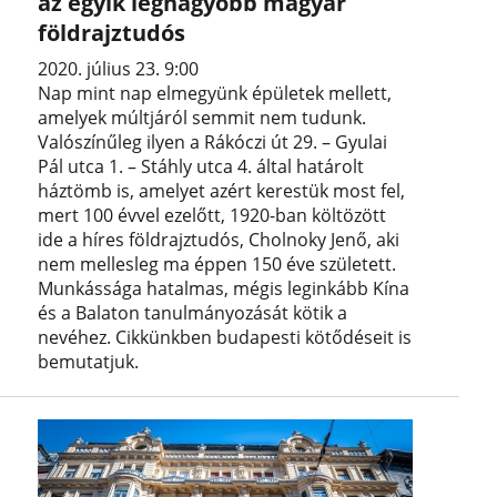
az egyik legnagyobb magyar
földrajztudós
2020. július 23. 9:00
Nap mint nap elmegyünk épületek mellett,
amelyek múltjáról semmit nem tudunk.
Valószínűleg ilyen a Rákóczi út 29. – Gyulai
Pál utca 1. – Stáhly utca 4. által határolt
háztömb is, amelyet azért kerestük most fel,
mert 100 évvel ezelőtt, 1920-ban költözött
ide a híres földrajztudós, Cholnoky Jenő, aki
nem mellesleg ma éppen 150 éve született.
Munkássága hatalmas, mégis leginkább Kína
és a Balaton tanulmányozását kötik a
nevéhez. Cikkünkben budapesti kötődéseit is
bemutatjuk.