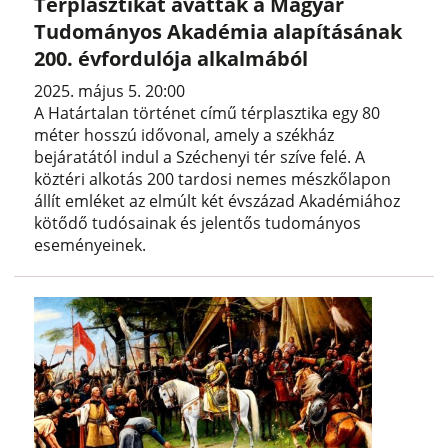
Térplasztikát avattak a Magyar
Tudományos Akadémia alapításának
200. évfordulója alkalmából
2025. május 5. 20:00
A Határtalan történet című térplasztika egy 80
méter hosszú idővonal, amely a székház
bejáratától indul a Széchenyi tér szíve felé. A
köztéri alkotás 200 tardosi nemes mészkőlapon
állít emléket az elmúlt két évszázad Akadémiához
kötődő tudósainak és jelentős tudományos
eseményeinek.