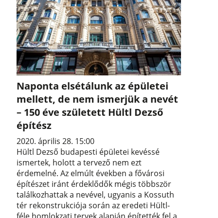
Naponta elsétálunk az épületei
mellett, de nem ismerjük a nevét
– 150 éve született Hültl Dezső
építész
2020. április 28. 15:00
Hültl Dezső budapesti épületei kevéssé
ismertek, holott a tervező nem ezt
érdemelné. Az elmúlt években a fővárosi
építészet iránt érdeklődők mégis többször
találkozhattak a nevével, ugyanis a Kossuth
tér rekonstrukciója során az eredeti Hültl-
féle homlokzati tervek alapján építették fel a