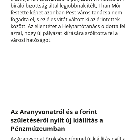
bíráló bizottság által legjobbnak ítélt, Than Mór
festette képet azonban Pest város tanácsa nem
fogadta el, s ez éles vitát váltott ki az érintettek
között. Az ellentétet a Helytartótanács oldotta fel
azzal, hogy új pályázat kiírására szólította fel a
városi hatóságot.
Az Aranyvonatról és a forint
születéséről nyílt új kiállítás a
Pénzmúzeumban
Az Aranyvonat öröksége címmel új kiállítás nyílt a