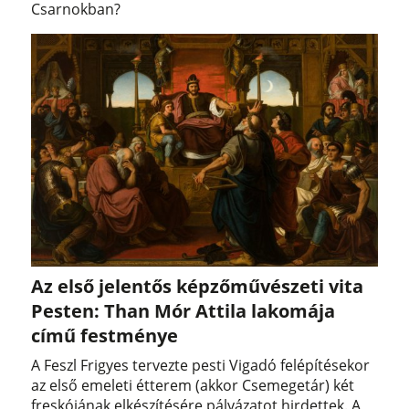
Csarnokban?
Az első jelentős képzőművészeti vita
Pesten: Than Mór Attila lakomája
című festménye
A Feszl Frigyes tervezte pesti Vigadó felépítésekor
az első emeleti étterem (akkor Csemegetár) két
freskójának elkészítésére pályázatot hirdettek. A