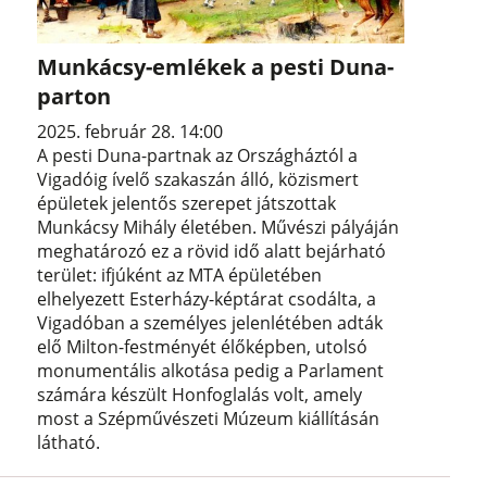
Munkácsy-emlékek a pesti Duna-
parton
2025. február 28. 14:00
A pesti Duna-partnak az Országháztól a
Vigadóig ívelő szakaszán álló, közismert
épületek jelentős szerepet játszottak
Munkácsy Mihály életében. Művészi pályáján
meghatározó ez a rövid idő alatt bejárható
terület: ifjúként az MTA épületében
elhelyezett Esterházy-képtárat csodálta, a
Vigadóban a személyes jelenlétében adták
elő Milton-festményét élőképben, utolsó
monumentális alkotása pedig a Parlament
számára készült Honfoglalás volt, amely
most a Szépművészeti Múzeum kiállításán
látható.