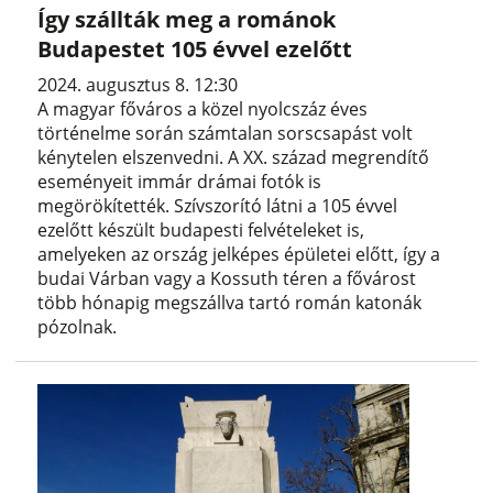
Így szállták meg a románok
Budapestet 105 évvel ezelőtt
2024. augusztus 8. 12:30
A magyar főváros a közel nyolcszáz éves
történelme során számtalan sorscsapást volt
kénytelen elszenvedni. A XX. század megrendítő
eseményeit immár drámai fotók is
megörökítették. Szívszorító látni a 105 évvel
ezelőtt készült budapesti felvételeket is,
amelyeken az ország jelképes épületei előtt, így a
budai Várban vagy a Kossuth téren a fővárost
több hónapig megszállva tartó román katonák
pózolnak.