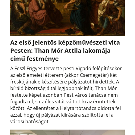
Az első jelentős képzőművészeti vita
Pesten: Than Mór Attila lakomája
című festménye
A Feszl Frigyes tervezte pesti Vigadó felépítésekor
az első emeleti étterem (akkor Csemegetár) két
freskójának elkészítésére pályázatot hirdettek. A
bíráló bizottság által legjobbnak ítélt, Than Mór
festette képet azonban Pest város tanácsa nem
fogadta el, s ez éles vitát váltott ki az érintettek
között. Az ellentétet a Helytartótanács oldotta fel
azzal, hogy új pályázat kiírására szólította fel a
városi hatóságot.