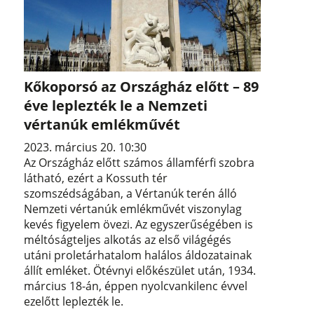
Kőkoporsó az Országház előtt – 89
éve leplezték le a Nemzeti
vértanúk emlékművét
2023. március 20. 10:30
Az Országház előtt számos államférfi szobra
látható, ezért a Kossuth tér
szomszédságában, a Vértanúk terén álló
Nemzeti vértanúk emlékművét viszonylag
kevés figyelem övezi. Az egyszerűségében is
méltóságteljes alkotás az első világégés
utáni proletárhatalom halálos áldozatainak
állít emléket. Ötévnyi előkészület után, 1934.
március 18-án, éppen nyolcvankilenc évvel
ezelőtt leplezték le.