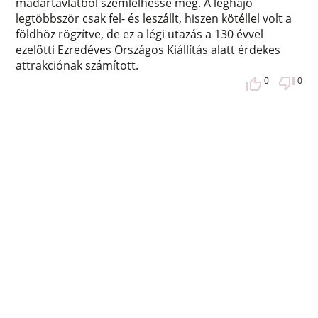
madártávlatból szemlélhesse meg. A léghajó
legtöbbször csak fel- és leszállt, hiszen kötéllel volt a
földhöz rögzítve, de ez a légi utazás a 130 évvel
ezelőtti Ezredéves Országos Kiállítás alatt érdekes
attrakciónak számított.
0
0