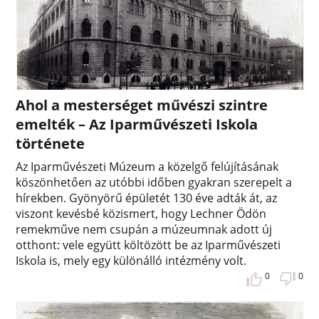
Ahol a mesterséget művészi szintre
emelték – Az Iparművészeti Iskola
története
Az Iparművészeti Múzeum a közelgő felújításának
köszönhetően az utóbbi időben gyakran szerepelt a
hírekben. Gyönyörű épületét 130 éve adták át, az
viszont kevésbé közismert, hogy Lechner Ödön
remekműve nem csupán a múzeumnak adott új
otthont: vele együtt költözött be az Iparművészeti
Iskola is, mely egy különálló intézmény volt.
0
0