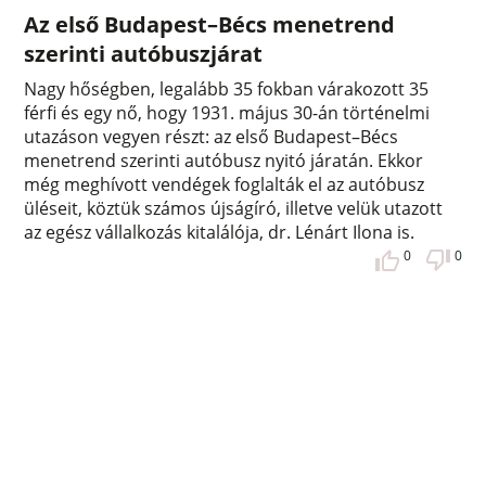
Az első Budapest–Bécs menetrend
szerinti autóbuszjárat
Nagy hőségben, legalább 35 fokban várakozott 35
férfi és egy nő, hogy 1931. május 30-án történelmi
utazáson vegyen részt: az első Budapest–Bécs
menetrend szerinti autóbusz nyitó járatán. Ekkor
még meghívott vendégek foglalták el az autóbusz
üléseit, köztük számos újságíró, illetve velük utazott
az egész vállalkozás kitalálója, dr. Lénárt Ilona is.
0
0