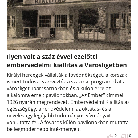
Ilyen volt a száz évvel ezelőtti
embervédelmi kiállítás a Városligetben
Királyi hercegek vállalták a fővédnökséget, a korszak
ismert tudósai szervezték a szakmai programokat a
városligeti Iparcsarnokban és a külön erre az
alkalomra emelt pavilonokban. „Az Ember” címmel
1926 nyarán megrendezett Embervédelmi Kiállítás az
egészségügy, a rendvédelem, az oktatás- és a
nevelésügy legújabb tudományos vívmányait
vonultatta fel. A főváros külön pavilonokban mutatta
be legmodernebb intézményeit.
0
0