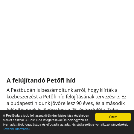
A felújítandó Petőfi híd
A Pestbudán is beszámoltunk arról, hogy kiírták a
közbeszerzést a Petőfi híd felújításának tervezésre. Ez
a budapesti hidunk jövőre lesz 90 éves, és a második
felépítésének is jövőre lesz a 75. évfordulója. Tehát
nem egy fiatal hídról van szó, ráadásul évtizedekkel
A PestBuda a jobb felhasználói élmény biztosítása érdekében
Értem
sütiket használ. A PestBuda látogatásával Ön beleegyezik az
ezelőtt, 1979-1980-ban esett át nagyobb mértékű
ilyen adatfájlok fogadásába és elfogadja az adat- és sütikezelésre vonatkozó irányelveket.
felújításon. A tervpályázat kiírásához kapcsolódva
További információk