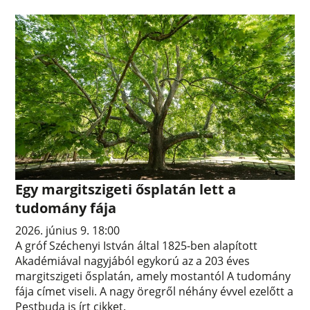
Egy margitszigeti ősplatán lett a
tudomány fája
2026. június 9. 18:00
A gróf Széchenyi István által 1825-ben alapított
Akadémiával nagyjából egykorú az a 203 éves
margitszigeti ősplatán, amely mostantól A tudomány
fája címet viseli. A nagy öregről néhány évvel ezelőtt a
Pestbuda is írt cikket.