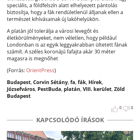
speciális, a földfelszín alatt elhelyezett pántolás
biztosítja, hogy a fák rendületlenül álljanak ellen a
természet kihívásainak új lakóhelyükön.
A platán jól tolerálja a városi levegőt és
életkörülményeket, nem véletlen, hogy például
Londonban is az egyik leggyakrabban ültetett fának
számít. A széles koronájú fafajta akár 30 méter
magasra is megnőhet
(Forrás:
OrientPress
)
Budapest
,
Corvin Sétány
,
fa
,
fák
,
Hírek
,
Józsefváros
,
PestBuda
,
platán
,
VIII. kerület
,
Zöld
Budapest
0
0
KAPCSOLÓDÓ ÍRÁSOK