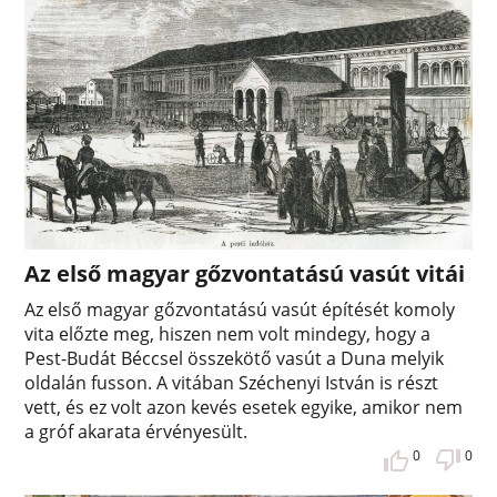
Az első magyar gőzvontatású vasút vitái
Az első magyar gőzvontatású vasút építését komoly
vita előzte meg, hiszen nem volt mindegy, hogy a
Pest-Budát Béccsel összekötő vasút a Duna melyik
oldalán fusson. A vitában Széchenyi István is részt
vett, és ez volt azon kevés esetek egyike, amikor nem
a gróf akarata érvényesült.
0
0