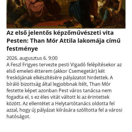
Az első jelentős képzőművészeti vita
Pesten: Than Mór Attila lakomája című
festménye
2026. augusztus 6. 9:00
A Feszl Frigyes tervezte pesti Vigadó felépítésekor az
első emeleti étterem (akkor Csemegetár) két
freskójának elkészítésére pályázatot hirdettek. A
bíráló bizottság által legjobbnak ítélt, Than Mór
festette képet azonban Pest város tanácsa nem
fogadta el, s ez éles vitát váltott ki az érintettek
között. Az ellentétet a Helytartótanács oldotta fel
azzal, hogy új pályázat kiírására szólította fel a városi
hatóságot.