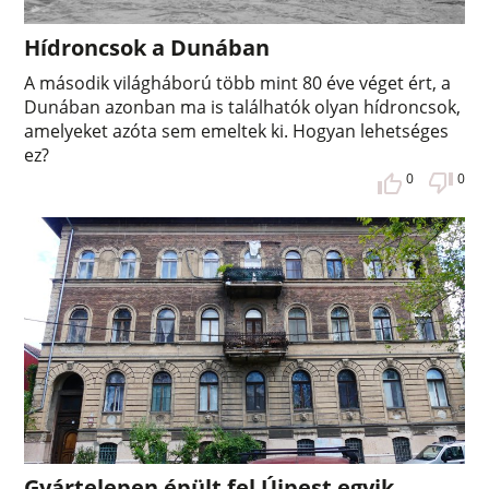
Hídroncsok a Dunában
A második világháború több mint 80 éve véget ért, a
Dunában azonban ma is találhatók olyan hídroncsok,
amelyeket azóta sem emeltek ki. Hogyan lehetséges
ez?
0
0
Gyártelepen épült fel Újpest egyik