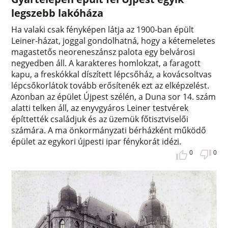
legszebb lakóháza
Ha valaki csak fényképen látja az 1900-ban épült
Leiner-házat, joggal gondolhatná, hogy a kétemeletes
magastetős neoreneszánsz palota egy belvárosi
negyedben áll. A karakteres homlokzat, a faragott
kapu, a freskókkal díszített lépcsőház, a kovácsoltvas
lépcsőkorlátok tovább erősítenék ezt az elképzelést.
Azonban az épület Újpest szélén, a Duna sor 14. szám
alatti telken áll, az enyvgyáros Leiner testvérek
építtették családjuk és az üzemük főtisztviselői
számára. A ma önkormányzati bérházként működő
épület az egykori újpesti ipar fénykorát idézi.
0
0