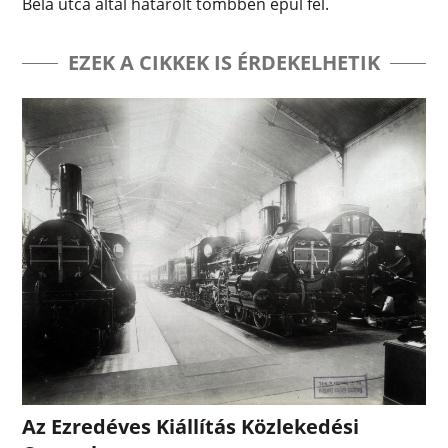
Béla utca által határolt tömbben épül fel.
EZEK A CIKKEK IS ÉRDEKELHETIK
Az Ezredéves Kiállítás Közlekedési