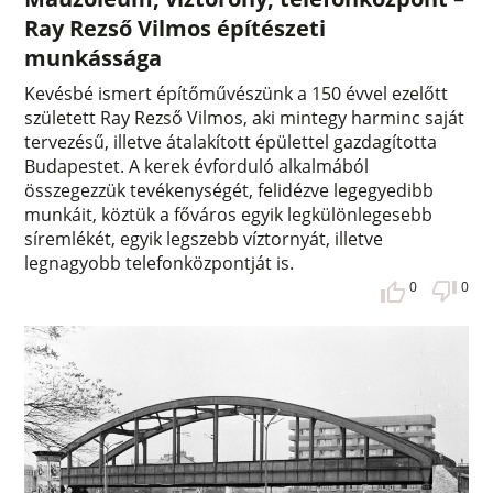
Ray Rezső Vilmos építészeti
munkássága
Kevésbé ismert építőművészünk a 150 évvel ezelőtt
született Ray Rezső Vilmos, aki mintegy harminc saját
tervezésű, illetve átalakított épülettel gazdagította
Budapestet. A kerek évforduló alkalmából
összegezzük tevékenységét, felidézve legegyedibb
munkáit, köztük a főváros egyik legkülönlegesebb
síremlékét, egyik legszebb víztornyát, illetve
legnagyobb telefonközpontját is.
0
0