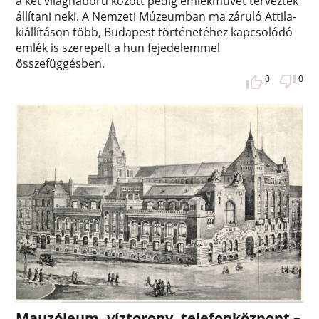
a két világháború között pedig emlékművet terveztek
állítani neki. A Nemzeti Múzeumban ma záruló Attila-
kiállításon több, Budapest történetéhez kapcsolódó
emlék is szerepelt a hun fejedelemmel
összefüggésben.
0
0
Mauzóleum, víztorony, telefonközpont –