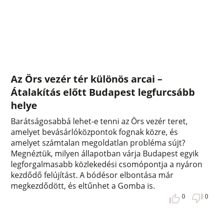
Az Örs vezér tér különös arcai –
Átalakítás előtt Budapest legfurcsább
helye
Barátságosabbá lehet-e tenni az Örs vezér teret,
amelyet bevásárlóközpontok fognak közre, és
amelyet számtalan megoldatlan probléma sújt?
Megnéztük, milyen állapotban várja Budapest egyik
legforgalmasabb közlekedési csomópontja a nyáron
kezdődő felújítást. A bódésor elbontása már
megkezdődött, és eltűnhet a Gomba is.
0
0