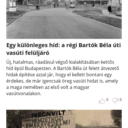
Egy különleges híd: a régi Bartók Béla úti
vasúti felüljáró
Új, hatalmas, ráadásul végső kialakításában kettős
híd épül Budapesten. A Bartók Béla út felett átvezető
hidak építése azzal jár, hogy el kellett bontani egy
érdekes, de már igencsak öreg vasúti hidat is, amely
a maga nemében az első volt a magyar
vasútvonalakon.
0
0