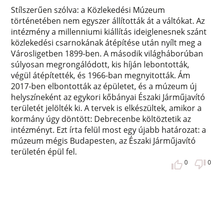
Stílszerűen szólva: a Közlekedési Múzeum
történetében nem egyszer állították át a váltókat. Az
intézmény a millenniumi kiállítás ideiglenesnek szánt
közlekedési csarnokának átépítése után nyílt meg a
Városligetben 1899-ben. A második világháborúban
súlyosan megrongálódott, kis híján lebontották,
végül átépítették, és 1966-ban megnyitották. Ám
2017-ben elbontották az épületet, és a múzeum új
helyszíneként az egykori kőbányai Északi Járműjavító
területét jelölték ki. A tervek is elkészültek, amikor a
kormány úgy döntött: Debrecenbe költöztetik az
intézményt. Ezt írta felül most egy újabb határozat: a
múzeum mégis Budapesten, az Északi Járműjavító
területén épül fel.
0
0