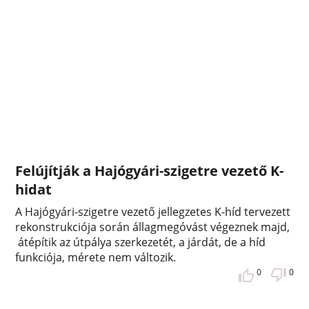
Felújítják a Hajógyári-szigetre vezető K-
hidat
A Hajógyári-szigetre vezető jellegzetes K-híd tervezett
rekonstrukciója során állagmegóvást végeznek majd,
átépítik az útpálya szerkezetét, a járdát, de a híd
funkciója, mérete nem változik.
0
0