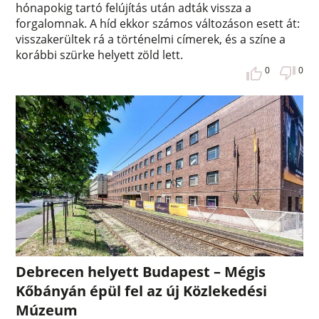
hónapokig tartó felújítás után adták vissza a
forgalomnak. A híd ekkor számos változáson esett át:
visszakerültek rá a történelmi címerek, és a színe a
korábbi szürke helyett zöld lett.
0
0
Debrecen helyett Budapest – Mégis
Kőbányán épül fel az új Közlekedési
Múzeum