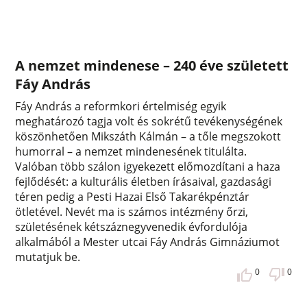
A nemzet mindenese – 240 éve született
Fáy András
Fáy András a reformkori értelmiség egyik
meghatározó tagja volt és sokrétű tevékenységének
köszönhetően Mikszáth Kálmán – a tőle megszokott
humorral – a nemzet mindenesének titulálta.
Valóban több szálon igyekezett előmozdítani a haza
fejlődését: a kulturális életben írásaival, gazdasági
téren pedig a Pesti Hazai Első Takarékpénztár
ötletével. Nevét ma is számos intézmény őrzi,
születésének kétszáznegyvenedik évfordulója
alkalmából a Mester utcai Fáy András Gimnáziumot
mutatjuk be.
0
0