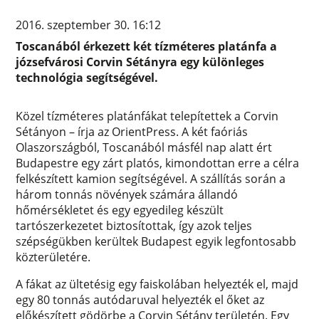
2016. szeptember 30. 16:12
Toscanából érkezett két tízméteres platánfa a
józsefvárosi Corvin Sétányra egy különleges
technológia segítségével.
Közel tízméteres platánfákat telepítettek a Corvin
Sétányon – írja az OrientPress. A két faóriás
Olaszországból, Toscanából másfél nap alatt ért
Budapestre egy zárt platós, kimondottan erre a célra
felkészített kamion segítségével. A szállítás során a
három tonnás növények számára állandó
hőmérsékletet és egy egyedileg készült
tartószerkezetet biztosítottak, így azok teljes
szépségükben kerültek Budapest egyik legfontosabb
közterületére.
A fákat az ültetésig egy faiskolában helyezték el, majd
egy 80 tonnás autódaruval helyezték el őket az
előkészített gödörbe a Corvin Sétány területén. Egy