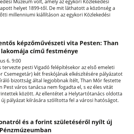
kedési Múzeum volt, amely az egykori Közlekedési
pott helyet 1899-től. De mit láthatott a közönség a
őtti millenniumi kiállításon az egykori Közlekedési
lentős képzőművészeti vita Pesten: Than
a lakomája című festménye
us 6. 9:00
s tervezte pesti Vigadó felépítésekor az első emeleti
r Csemegetár) két freskójának elkészítésére pályázatot
íráló bizottság által legjobbnak ítélt, Than Mór festette
 Pest város tanácsa nem fogadta el, s ez éles vitát
érintettek között. Az ellentétet a Helytartótanács oldotta
y új pályázat kiírására szólította fel a városi hatóságot.
natról és a forint születéséről nyílt új
 a Pénzmúzeumban