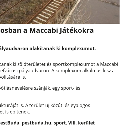
osban a Maccabi Játékokra
i pályaudvaron alakítanak ki komplexumot.
kítanak ki zöldterületet és sportkomplexumot a Maccabi
sefvárosi pályaudvaron. A komplexum alkalmas lesz a
lítására is.
tlásnevelésre szánják, egy sport- és
ktúráját is. A terület új közúti és gyalogos
t is építenek.
PestBuda
,
pestbuda.hu
,
sport
,
VIII. kerület