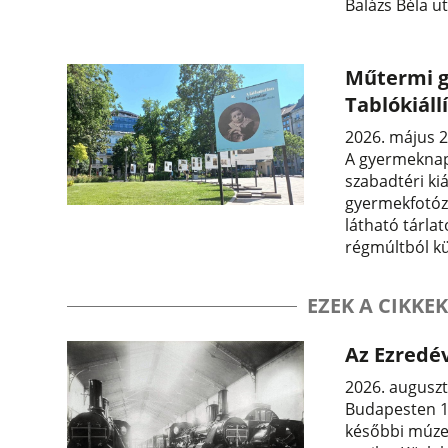
Balázs Béla ut
Műtermi g
Tablókiál
2026. május 2
A gyermeknap
szabadtéri kiá
gyermekfotóz
látható tárla
régmúltból kül
EZEK A CIKKEK
Az Ezredév
2026. auguszt
Budapesten 13
későbbi múzeu