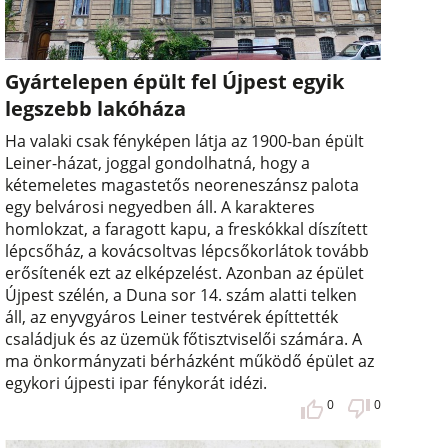
Gyártelepen épült fel Újpest egyik
legszebb lakóháza
Ha valaki csak fényképen látja az 1900-ban épült
Leiner-házat, joggal gondolhatná, hogy a
kétemeletes magastetős neoreneszánsz palota
egy belvárosi negyedben áll. A karakteres
homlokzat, a faragott kapu, a freskókkal díszített
lépcsőház, a kovácsoltvas lépcsőkorlátok tovább
erősítenék ezt az elképzelést. Azonban az épület
Újpest szélén, a Duna sor 14. szám alatti telken
áll, az enyvgyáros Leiner testvérek építtették
családjuk és az üzemük főtisztviselői számára. A
ma önkormányzati bérházként működő épület az
egykori újpesti ipar fénykorát idézi.
0
0