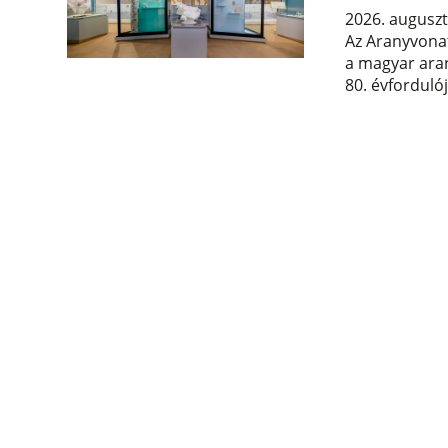
2026. auguszt
Az Aranyvonat
a magyar aran
80. évforduló