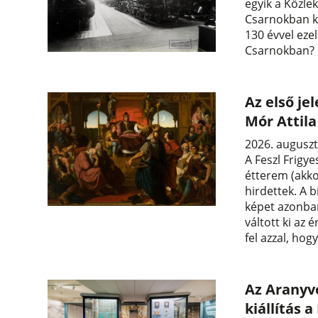
egyik a Közle
Csarnokban ka
130 évvel ezel
Csarnokban?
Az első je
Mór Attil
2026. auguszt
A Feszl Frigye
étterem (akko
hirdettek. A b
képet azonban
váltott ki az 
fel azzal, hog
Az Aranyvo
kiállítás