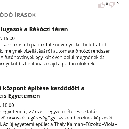
0
0
ÓDÓ ÍRÁSOK
lugasok a Rákóczi téren
7. 15:00
i csarnok előtti padok fölé növényekkel befuttatott
k, melynek vízellátásáról automata öntözőrendszer
 A futónövények egy-két éven belül megnőnek és
rnyékot biztosítanak majd a padon ülőknek.
i központ építése kezdődött a
is Egyetemen
. 18:00
 Egyetem új, 22 ezer négyzetméteres oktatási
övő orvos- és egészségügyi szakembereinek képzését
d. Az új egyetemi épület a Thaly Kálmán–Tűzoltó–Viola–