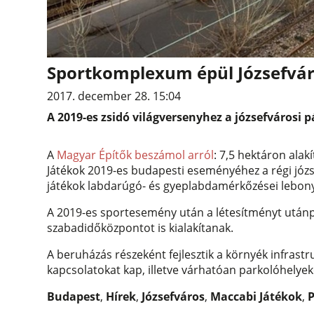
Sportkomplexum épül Józsefvár
2017. december 28. 15:04
A 2019-es zsidó világversenyhez a józsefváros
A
Magyar Építők beszámol arról
: 7,5 hektáron ala
Játékok 2019-es budapesti eseményéhez a régi józ
játékok labdarúgó- és gyeplabdamérkőzései lebonyo
A 2019-es sportesemény után a létesítményt utánpó
szabadidőközpontot is kialakítanak.
A beruházás részeként fejlesztik a környék infrastru
kapcsolatokat kap, illetve várhatóan parkolóhelyeke
Budapest
,
Hírek
,
Józsefváros
,
Maccabi Játékok
,