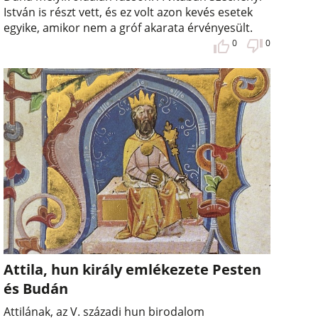
István is részt vett, és ez volt azon kevés esetek
egyike, amikor nem a gróf akarata érvényesült.
0
0
Attila, hun király emlékezete Pesten
és Budán
Attilának, az V. századi hun birodalom