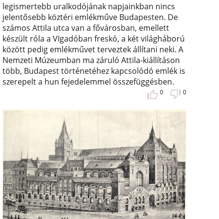
legismertebb uralkodójának napjainkban nincs
jelentősebb köztéri emlékműve Budapesten. De
számos Attila utca van a fővárosban, emellett
készült róla a VIgadóban freskó, a két világháború
között pedig emlékművet terveztek állítani neki. A
Nemzeti Múzeumban ma záruló Attila-kiállításon
több, Budapest történetéhez kapcsolódó emlék is
szerepelt a hun fejedelemmel összefüggésben.
0
0