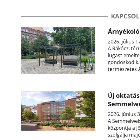
KAPCSOL
Árnyékoló 
2026. július 1
A Rákóczi tér
lugast emelte
gondoskodik.
természetes á
Új oktatás
Semmelwe
2026. június 3
A Semmelweis
központja a j
szolgálja maj