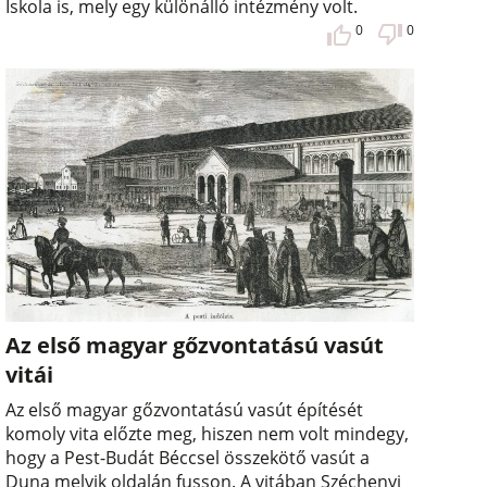
Iskola is, mely egy különálló intézmény volt.
0
0
Az első magyar gőzvontatású vasút
vitái
Az első magyar gőzvontatású vasút építését
komoly vita előzte meg, hiszen nem volt mindegy,
hogy a Pest-Budát Béccsel összekötő vasút a
Duna melyik oldalán fusson. A vitában Széchenyi