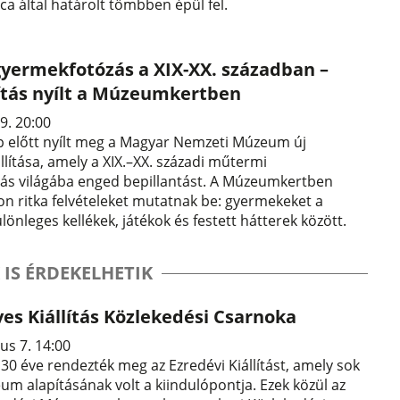
ca által határolt tömbben épül fel.
yermekfotózás a XIX-XX. században –
lítás nyílt a Múzeumkertben
9. 20:00
 előtt nyílt meg a Magyar Nemzeti Múzeum új
llítása, amely a XIX.–XX. századi műtermi
ás világába enged bepillantást. A Múzeumkertben
ton ritka felvételeket mutatnak be: gyermekeket a
önleges kellékek, játékok és festett hátterek között.
 IS ÉRDEKELHETIK
es Kiállítás Közlekedési Csarnoka
us 7. 14:00
0 éve rendezték meg az Ezredévi Kiállítást, amely sok
m alapításának volt a kiindulópontja. Ezek közül az