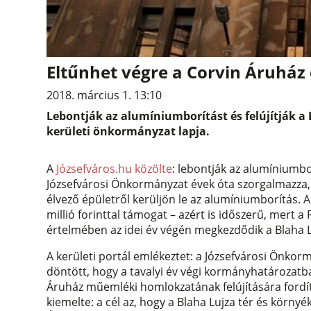
Eltűnhet végre a Corvin Áruház
2018. március 1. 13:10
Lebontják az alumíniumborítást és felújítják a B
kerületi önkormányzat lapja.
A
Józsefváros.hu közölte
: lebontják az alumíniumbor
Józsefvárosi Önkormányzat évek óta szorgalmazza
élvező épületről kerüljön le az alumíniumborítás. 
millió forinttal támogat – azért is időszerű, mert
értelmében az idei év végén megkezdődik a Blaha Lu
A kerületi portál emlékeztet: a Józsefvárosi Önkorm
döntött, hogy a tavalyi év végi kormányhatározatba
Áruház műemléki homlokzatának felújítására fordí
kiemelte: a cél az, hogy a Blaha Lujza tér és körny