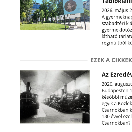
Tablókiál
2026. május 2
A gyermeknap
szabadtéri kiá
gyermekfotóz
látható tárla
régmúltból kül
EZEK A CIKKEK
Az Ezredév
2026. auguszt
Budapesten 13
későbbi múzeu
egyik a Közle
Csarnokban ka
130 évvel ezel
Csarnokban?