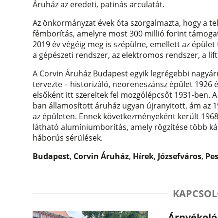
Áruház az eredeti, patinás arculatát.
Az önkormányzat évek óta szorgalmazta, hogy a te
fémborítás, amelyre most 300 millió forint támogat
2019 év végéig meg is szépülne, emellett az épüle
a gépészeti rendszer, az elektromos rendszer, a lift
A Corvin Áruház Budapest egyik legrégebbi nagyáruhá
tervezte – historizáló, neoreneszánsz épület 1926 
elsőként itt szereltek fel mozgólépcsőt 1931-ben. 
ban államosított áruház ugyan újranyitott, ám az
az épületen. Ennek következményeként került 1968-ba
látható alumíniumborítás, amely rögzítése több ká
háborús sérülések.
Budapest
,
Corvin Áruház
,
Hírek
,
Józsefváros
,
Pe
KAPCSOL
Árnyékoló 