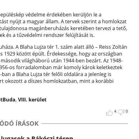
lepüléskép védelme érdekében kerüljön le a
ást nyújt a magyar állam. A tervek szerint a homlokzat
t tulajdonosa magánberuházás keretében tervezi a tető,
ek és a tűzvédelmi rendszer felújítását is.
za. A Blaha Lujza tér 1. szám alatt álló – Reiss Zoltán
és 1929 között épült. Érdekessége, hogy az országban
A második világháború után 1944-ben bezárt. Az 1948-
 1956-os forradalomban már komoly károk keletkeztek
n a Blaha Lujza tér felőli oldalára a jelenleg is
rt okozott a díszes homlokzatban, mint a korábbi
stBuda
,
VIII. kerület
4
0
ÓDÓ ÍRÁSOK
lugasok a Rákóczi téren