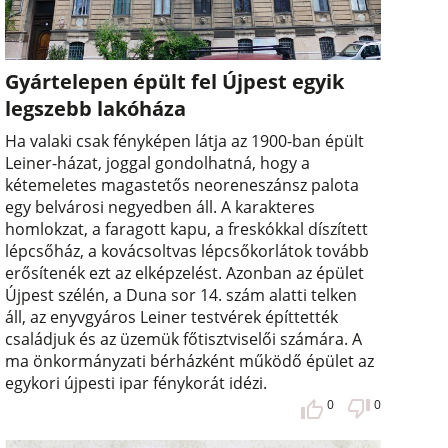
Gyártelepen épült fel Újpest egyik
legszebb lakóháza
Ha valaki csak fényképen látja az 1900-ban épült
Leiner-házat, joggal gondolhatná, hogy a
kétemeletes magastetős neoreneszánsz palota
egy belvárosi negyedben áll. A karakteres
homlokzat, a faragott kapu, a freskókkal díszített
lépcsőház, a kovácsoltvas lépcsőkorlátok tovább
erősítenék ezt az elképzelést. Azonban az épület
Újpest szélén, a Duna sor 14. szám alatti telken
áll, az enyvgyáros Leiner testvérek építtették
családjuk és az üzemük főtisztviselői számára. A
ma önkormányzati bérházként működő épület az
egykori újpesti ipar fénykorát idézi.
0
0