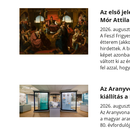
Az első je
Mór Attil
2026. auguszt
A Feszl Frigye
étterem (akko
hirdettek. A b
képet azonban
váltott ki az 
fel azzal, hog
Az Aranyvo
kiállítás
2026. auguszt
Az Aranyvonat
a magyar aran
80. évforduló