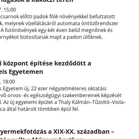
7. 15:00
i csarnok előtti padok fölé növényekkel befuttatott
k, melynek vízellátásáról automata öntözőrendszer
 A futónövények egy-két éven belül megnőnek és
rnyékot biztosítanak majd a padon ülőknek.
i központ építése kezdődött a
is Egyetemen
. 18:00
 Egyetem új, 22 ezer négyzetméteres oktatási
övő orvos- és egészségügyi szakembereinek képzését
d. Az új egyetemi épület a Thaly Kálmán–Tűzoltó–Viola–
ca által határolt tömbben épül fel.
yermekfotózás a XIX-XX. században –