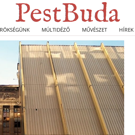
RÖKSÉGÜNK
MÚLTIDÉZŐ
MŰVÉSZET
HÍREK