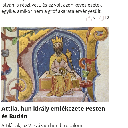
István is részt vett, és ez volt azon kevés esetek
egyike, amikor nem a gróf akarata érvényesült.
0
0
Attila, hun király emlékezete Pesten
és Budán
Attilának, az V. századi hun birodalom