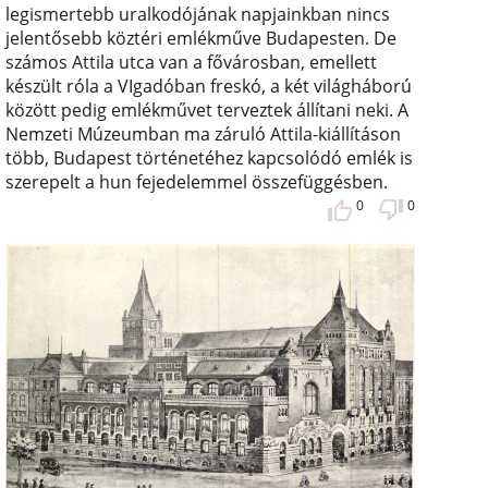
legismertebb uralkodójának napjainkban nincs
jelentősebb köztéri emlékműve Budapesten. De
számos Attila utca van a fővárosban, emellett
készült róla a VIgadóban freskó, a két világháború
között pedig emlékművet terveztek állítani neki. A
Nemzeti Múzeumban ma záruló Attila-kiállításon
több, Budapest történetéhez kapcsolódó emlék is
szerepelt a hun fejedelemmel összefüggésben.
0
0