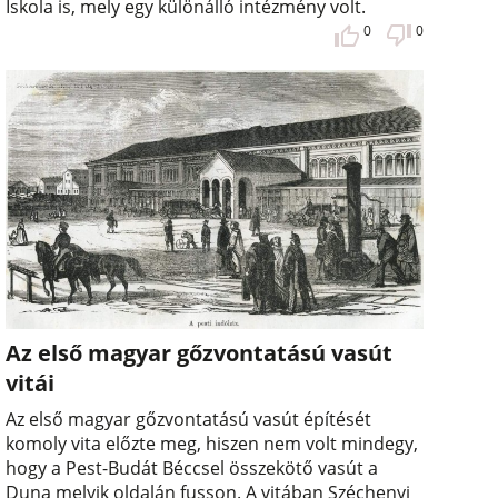
Iskola is, mely egy különálló intézmény volt.
0
0
Az első magyar gőzvontatású vasút
vitái
Az első magyar gőzvontatású vasút építését
komoly vita előzte meg, hiszen nem volt mindegy,
hogy a Pest-Budát Béccsel összekötő vasút a
Duna melyik oldalán fusson. A vitában Széchenyi