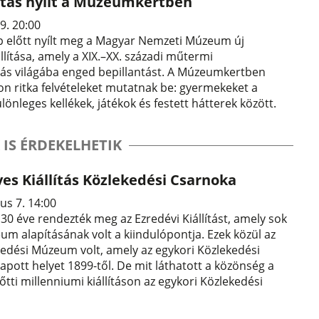
lítás nyílt a Múzeumkertben
9. 20:00
 előtt nyílt meg a Magyar Nemzeti Múzeum új
llítása, amely a XIX.–XX. századi műtermi
ás világába enged bepillantást. A Múzeumkertben
ton ritka felvételeket mutatnak be: gyermekeket a
önleges kellékek, játékok és festett hátterek között.
 IS ÉRDEKELHETIK
es Kiállítás Közlekedési Csarnoka
us 7. 14:00
0 éve rendezték meg az Ezredévi Kiállítást, amely sok
m alapításának volt a kiindulópontja. Ezek közül az
kedési Múzeum volt, amely az egykori Közlekedési
pott helyet 1899-től. De mit láthatott a közönség a
őtti millenniumi kiállításon az egykori Közlekedési