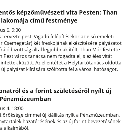
lentős képzőművészeti vita Pesten: Than
a lakomája című festménye
us 6. 9:00
s tervezte pesti Vigadó felépítésekor az első emeleti
r Csemegetár) két freskójának elkészítésére pályázatot
íráló bizottság által legjobbnak ítélt, Than Mór festette
 Pest város tanácsa nem fogadta el, s ez éles vitát
érintettek között. Az ellentétet a Helytartótanács oldotta
y új pályázat kiírására szólította fel a városi hatóságot.
natról és a forint születéséről nyílt új
 a Pénzmúzeumban
us 4. 18:00
 öröksége címmel új kiállítás nyílt a Pénzmúzeumban,
ytartalék hazatérésének és az új forint bevezetésének
ja alkalmából.