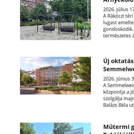
2026. július 1
A Rákóczi tér
lugast emelte
gondoskodik.
természetes á
Új oktatás
Semmelwe
2026. június 3
A Semmelweis
központja a j
szolgálja maj
Balázs Béla ut
Műtermi g