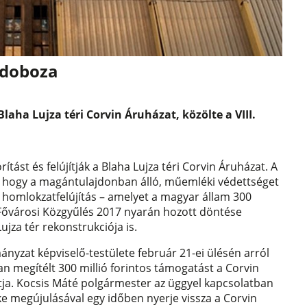
 doboza
laha Lujza téri Corvin Áruházat, közölte a VIII.
ítást és felújítják a Blaha Lujza téri Corvin Áruházat. A
, hogy a magántulajdonban álló, műemléki védettséget
A homlokzatfelújítás – amelyet a magyar állam 300
 a Fővárosi Közgyűlés 2017 nyarán hozott döntése
jza tér rekonstrukciója is.
ányzat képviselő-testülete február 21-ei ülésén arról
n megítélt 300 millió forintos támogatást a Corvin
tja. Kocsis Máté polgármester az üggyel kapcsolatban
éke megújulásával egy időben nyerje vissza a Corvin