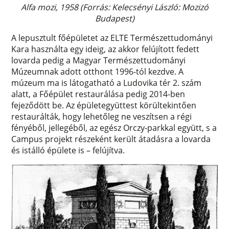
Alfa mozi, 1958 (Forrás: Kelecsényi László: Mozizó
Budapest)
A lepusztult főépületet az ELTE Természettudományi
Kara használta egy ideig, az akkor felújított fedett
lovarda pedig a Magyar Természettudományi
Múzeumnak adott otthont 1996-tól kezdve. A
múzeum ma is látogatható a Ludovika tér 2. szám
alatt, a Főépület restaurálása pedig 2014-ben
fejeződött be. Az épületegyüttest körültekintően
restaurálták, hogy lehetőleg ne veszítsen a régi
fényéből, jellegéből, az egész Orczy-parkkal együtt, s a
Campus projekt részeként került átadásra a lovarda
és istálló épülete is – felújítva.