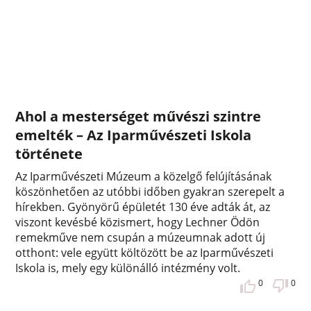
Ahol a mesterséget művészi szintre
emelték – Az Iparművészeti Iskola
története
Az Iparművészeti Múzeum a közelgő felújításának
köszönhetően az utóbbi időben gyakran szerepelt a
hírekben. Gyönyörű épületét 130 éve adták át, az
viszont kevésbé közismert, hogy Lechner Ödön
remekműve nem csupán a múzeumnak adott új
otthont: vele együtt költözött be az Iparművészeti
Iskola is, mely egy különálló intézmény volt.
0
0