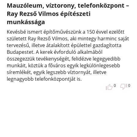
Mauzóleum, víztorony, telefonközpont –
Ray Rezső Vilmos építészeti
munkássága
Kevésbé ismert építőművészünk a 150 évvel ezelőtt
született Ray Rezső Vilmos, aki mintegy harminc saját
tervezésű, illetve átalakított épülettel gazdagította
Budapestet. A kerek évforduló alkalmából
összegezzük tevékenységét, felidézve legegyedibb
munkáit, köztük a főváros egyik legkülönlegesebb
síremlékét, egyik legszebb víztornyát, illetve
legnagyobb telefonközpontját is.
0
0