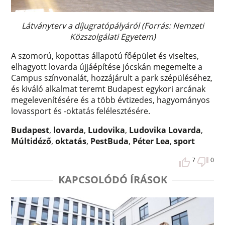
Látványterv a díjugratópályáról (Forrás: Nemzeti
Közszolgálati Egyetem)
A szomorú, kopottas állapotú főépület és viseltes,
elhagyott lovarda újjáépítése jócskán megemelte a
Campus színvonalát, hozzájárult a park szépüléséhez,
és kiváló alkalmat teremt Budapest egykori arcának
megelevenítésére és a több évtizedes, hagyományos
lovassport és -oktatás felélesztésére.
Budapest
,
lovarda
,
Ludovika
,
Ludovika Lovarda
,
Múltidéző
,
oktatás
,
PestBuda
,
Péter Lea
,
sport
7
0
KAPCSOLÓDÓ ÍRÁSOK