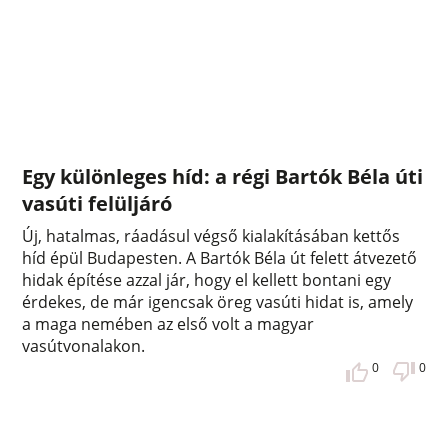
Egy különleges híd: a régi Bartók Béla úti
vasúti felüljáró
Új, hatalmas, ráadásul végső kialakításában kettős
híd épül Budapesten. A Bartók Béla út felett átvezető
hidak építése azzal jár, hogy el kellett bontani egy
érdekes, de már igencsak öreg vasúti hidat is, amely
a maga nemében az első volt a magyar
vasútvonalakon.
0
0