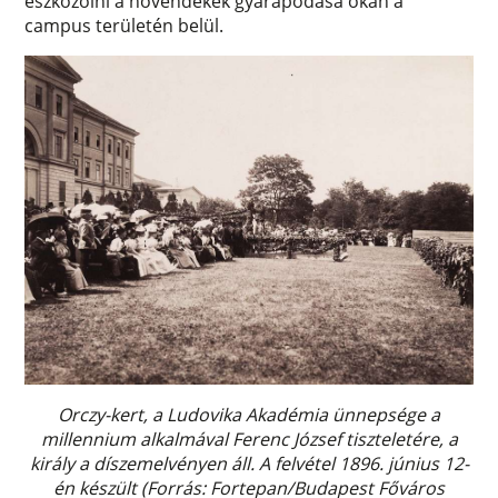
eszközölni a növendékek gyarapodása okán a
campus területén belül.
Orczy-kert, a Ludovika Akadémia ünnepsége a
millennium alkalmával Ferenc József tiszteletére, a
király a díszemelvényen áll. A felvétel 1896. június 12-
én készült (Forrás: Fortepan/Budapest Főváros