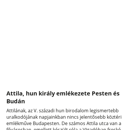
Attila, hun király emlékezete Pesten és
Budán
Attilának, az V. századi hun birodalom legismertebb
uralkodójának napjainkban nincs jelentősebb köztéri
emlékműve Budapesten. De számos Attila utca van a
fővárosban, emellett készült róla a VIgadóban freskó,