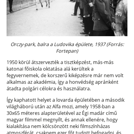
Orczy-park, balra a Ludovika épülete, 1937 (Forrás:
Fortepan)
1950 körül átszervezték a tisztképzést, más-más
katonai főiskola oktatása alá kerültek a
fegyvernemek, de korszerű kiképzésre már nem volt
alkalmas az akadémia, így a honvédség apránként
átadta polgári célokra és használatra.
Így kaphatott helyet a lovarda épületében a második
világháború után az Alfa mozi, amely 1958-ban a
30x65 méteres alapterületével az Égi madár című
magyar filmmel megnyílt, és annak ellenére, hogy
kialakítása nem kölcsönzött neki filmszínházas
atmoszférát, csaknem ezer főt tudott befogadni, és