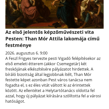
Az első jelentős képzőművészeti vita
Pesten: Than Mór Attila lakomája című
festménye
2026. augusztus 6. 9:00
A Feszl Frigyes tervezte pesti Vigadó felépítésekor az
első emeleti étterem (akkor Csemegetár) két
freskójának elkészítésére pályázatot hirdettek. A
bíráló bizottság által legjobbnak ítélt, Than Mór
festette képet azonban Pest város tanácsa nem
fogadta el, s ez éles vitát váltott ki az érintettek
között. Az ellentétet a Helytartótanács oldotta fel
azzal, hogy új pályázat kiírására szólította fel a városi
hatóságot.