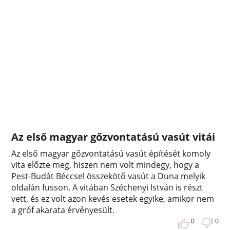
Az első magyar gőzvontatású vasút vitái
Az első magyar gőzvontatású vasút építését komoly
vita előzte meg, hiszen nem volt mindegy, hogy a
Pest-Budát Béccsel összekötő vasút a Duna melyik
oldalán fusson. A vitában Széchenyi István is részt
vett, és ez volt azon kevés esetek egyike, amikor nem
a gróf akarata érvényesült.
0
0