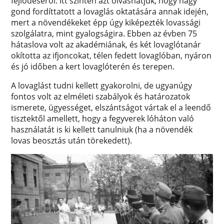
fejlődéséről. Itt szintén azt olvashatjuk, hogy nagy
gond fordíttatott a lovaglás oktatására annak idején,
mert a növendékeket épp úgy kiképezték lovassági
szolgálatra, mint gyalogságira. Ebben az évben 75
hátaslova volt az akadémiának, és két lovaglótanár
okította az ifjoncokat, télen fedett lovaglóban, nyáron
és jó időben a kert lovaglóterén és terepen.
A lovaglást tudni kellett gyakorolni, de ugyanúgy
fontos volt az elméleti szabályok és határozatok
ismerete, ügyességet, elszántságot vártak el a leendő
tisztektől amellett, hogy a fegyverek lóháton való
használatát is ki kellett tanulniuk (ha a növendék
lovas beosztás után törekedett).