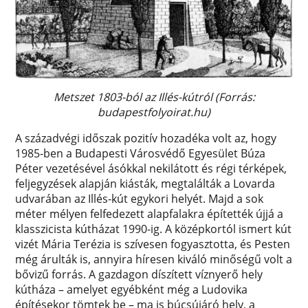
Metszet 1803-ból az Illés-kútról (Forrás:
budapestfolyoirat.hu)
A századvégi időszak pozitív hozadéka volt az, hogy
1985-ben a Budapesti Városvédő Egyesület Búza
Péter vezetésével ásókkal nekilátott és régi térképek,
feljegyzések alapján kiásták, megtalálták a Lovarda
udvarában az Illés-kút egykori helyét. Majd a sok
méter mélyen felfedezett alapfalakra építették újjá a
klasszicista kútházat 1990-ig. A középkortól ismert kút
vizét Mária Terézia is szívesen fogyasztotta, és Pesten
még árulták is, annyira híresen kiváló minőségű volt a
bővizű forrás. A gazdagon díszített víznyerő hely
kútháza – amelyet egyébként még a Ludovika
építésekor tömtek be – ma is búcsújáró hely, a