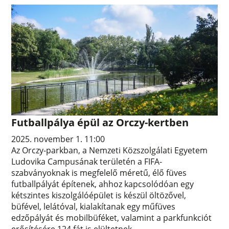
Futballpálya épül az Orczy-kertben
2025. november 1. 11:00
Az Orczy-parkban, a Nemzeti Közszolgálati Egyetem
Ludovika Campusának területén a FIFA-
szabványoknak is megfelelő méretű, élő füves
futballpályát építenek, ahhoz kapcsolódóan egy
kétszintes kiszolgálóépület is készül öltözővel,
büfével, lelátóval, kialakítanak egy műfüves
edzőpályát és mobilbüféket, valamint a parkfunkciót
erősítésére 124 fát is elültetnek.