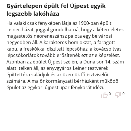
Gyártelepen épült fel Újpest egyik
legszebb lakóháza
Ha valaki csak fényképen látja az 1900-ban épült
Leiner-házat, joggal gondolhatná, hogy a kétemeletes
magastetős neoreneszánsz palota egy belvárosi
negyedben áll. A karakteres homlokzat, a faragott
kapu, a freskókkal díszített lépcsőház, a kovácsoltvas
lépcsőkorlátok tovább erősítenék ezt az elképzelést.
Azonban az épület Újpest szélén, a Duna sor 14. szám
alatti telken áll, az enyvgyáros Leiner testvérek
építtették családjuk és az üzemük főtisztviselői
számára. A ma önkormányzati bérházként működő
épület az egykori újpesti ipar fénykorát idézi.
0
0