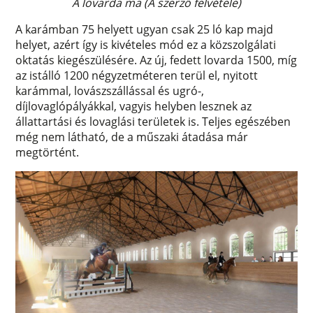
A lovarda ma (A szerző felvétele)
A karámban 75 helyett ugyan csak 25 ló kap majd
helyet, azért így is kivételes mód ez a közszolgálati
oktatás kiegészülésére. Az új, fedett lovarda 1500, míg
az istálló 1200 négyzetméteren terül el, nyitott
karámmal, lovászszállással és ugró-,
díjlovaglópályákkal, vagyis helyben lesznek az
állattartási és lovaglási területek is. Teljes egészében
még nem látható, de a műszaki átadása már
megtörtént.