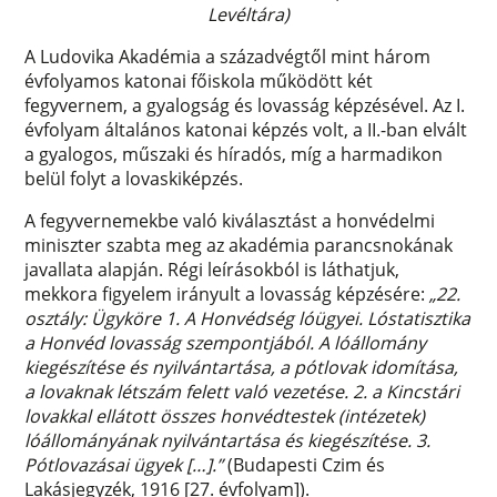
Levéltára)
A Ludovika Akadémia a századvégtől mint három
évfolyamos katonai főiskola működött két
fegyvernem, a gyalogság és lovasság képzésével. Az I.
évfolyam általános katonai képzés volt, a II.-ban elvált
a gyalogos, műszaki és híradós, míg a harmadikon
belül folyt a lovaskiképzés.
A fegyvernemekbe való kiválasztást a honvédelmi
miniszter szabta meg az akadémia parancsnokának
javallata alapján. Régi leírásokból is láthatjuk,
mekkora figyelem irányult a lovasság képzésére:
„22.
osztály: Ügyköre 1. A Honvédség lóügyei. Lóstatisztika
a Honvéd lovasság szempontjából. A lóállomány
kiegészítése és nyilvántartása, a pótlovak idomítása,
a lovaknak létszám felett való vezetése. 2. a Kincstári
lovakkal ellátott összes honvédtestek (intézetek)
lóállományának nyilvántartása és kiegészítése. 3.
Pótlovazásai ügyek […].”
(Budapesti Czim és
Lakásjegyzék, 1916 [27. évfolyam]).