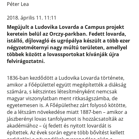
Péter Lea
2018. április 11. 11:11
Megújult a Ludovika Lovarda a Campus projekt
keretein belül az Orczy-parkban. Fedett lovarda,
istálló, díjlovagló és ugrópálya készült a több ezer
négyzetméternyi nagy múltú területen, amellyel
többek között a lovassportokat kívánják újra
felvirágoztatni.
1836-ban kezdődött a Ludovika Lovarda története,
amikor a Főépülettel együtt megépítették a diákság
számára, s kétszintes létesítményként nemcsak
magyar viszonylatban ment ritkaságszámba, de
egyetemesen is. A Főépülethez zárt folyosó kötötte,
de a létszám növekedése miatt 1887-ben – amikor a
jászberényi lovas tanfolyamot is hozzácsatolták az
akadémiához – új fedett és nyitott lovardát is
építettek. Az évek során egyre több bővítést kellett