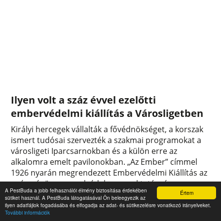
Ilyen volt a száz évvel ezelőtti
embervédelmi kiállítás a Városligetben
Királyi hercegek vállalták a fővédnökséget, a korszak
ismert tudósai szervezték a szakmai programokat a
városligeti Iparcsarnokban és a külön erre az
alkalomra emelt pavilonokban. „Az Ember” címmel
1926 nyarán megrendezett Embervédelmi Kiállítás az
egészségügy, a rendvédelem, az oktatás- és a
A PestBuda a jobb felhasználói élmény biztosítása érdekében
Értem
nevelésügy legújabb tudományos vívmányait
sütiket használ. A PestBuda látogatásával Ön beleegyezik az
vonultatta fel. A főváros külön pavilonokban mutatta
ilyen adatfájlok fogadásába és elfogadja az adat- és sütikezelésre vonatkozó irányelveket.
További információk
be legmodernebb intézményeit.