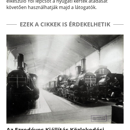
elkészülő Ybl lépcsőt a nyugati kertek átadását
követően használhatják majd a látogatók.
EZEK A CIKKEK IS ÉRDEKELHETIK
Az Ezredéves Kiállítás Közlekedési