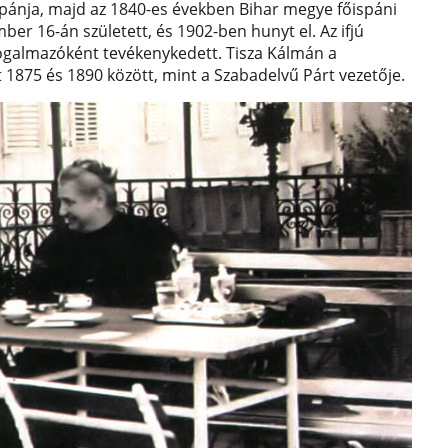
spánja, majd az 1840-es években Bihar megye főispáni
mber 16-án született, és 1902-ben hunyt el. Az ifjú
ogalmazóként tevékenykedett. Tisza Kálmán a
1875 és 1890 között, mint a Szabadelvű Párt vezetője.