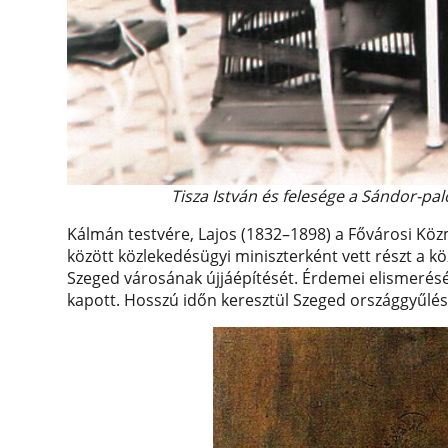
Tisza István és felesége a Sándor-pa
Kálmán testvére, Lajos (1832–1898) a Fővárosi Kö
között közlekedésügyi miniszterként vett részt a köz
Szeged városának újjáépítését. Érdemei elismerésé
kapott. Hosszú időn keresztül Szeged országgyűlési