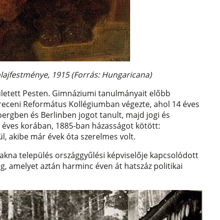
olajfestménye, 1915 (Forrás: Hungaricana)
született Pesten. Gimnáziumi tanulmányait előbb
receni Református Kollégiumban végezte, ahol 14 éves
bergben és Berlinben jogot tanult, majd jogi és
 éves korában, 1885-ban házasságot kötött:
gül, akibe már évek óta szerelmes volt.
zakna település országgyűlési képviselője kapcsolódott
, amelyet aztán harminc éven át hatszáz politikai