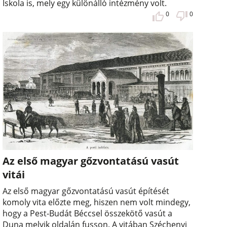
Iskola is, mely egy különálló intézmény volt.
0
0
Az első magyar gőzvontatású vasút
vitái
Az első magyar gőzvontatású vasút építését
komoly vita előzte meg, hiszen nem volt mindegy,
hogy a Pest-Budát Béccsel összekötő vasút a
Duna melyik oldalán fusson. A vitában Széchenyi