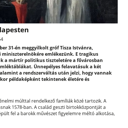
dapesten
54
ber 31-én meggyilkolt gróf Tisza Istvánra,
 miniszterelnökére emlékezünk. E tragikus
k a mártír politikus tiszteletére a fővárosban
 emléktáblákat. Ünnepélyes felavatásuk a két
alamint a rendszerváltás után jelzi, hogy vannak
kor példaképként tekintenek életére és
énelmi múlttal rendelkező famíliák közé tartozik. A
nak 1578-ban. A család geszti birtokközpontját a
 épült fel a barokk művészet figyelemre méltó alkotása,