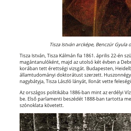
Tisza István arcképe, Benczúr Gyula 
Tisza István, Tisza Kálmán fia 1861. április 22-én 
magántanulóként, majd az utolsó két évben a Deb
korában tett érettségi vizsgát. Budapesten, Heidel
államtudományi doktorátust szerzett. Huszonnégy
nagybátyja, Tisza László lányát, Ilonát vette felesé
Az országos politikába 1886-ban mint az erdélyi Ví
be. Első parlamenti beszédét 1888-ban tartotta meg
szónoklata követett.