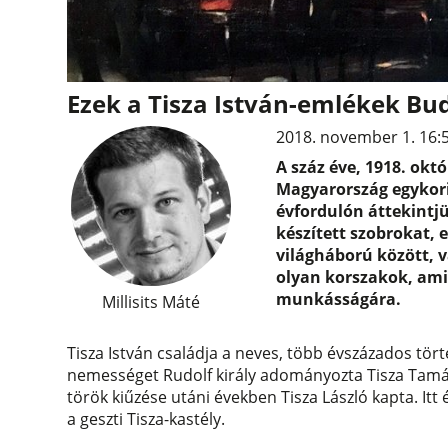
Ezek a Tisza István-emlékek Bu
2018. november 1. 16:
A száz éve, 1918. októ
Magyarország egykori
évfordulón áttekintjü
készített szobrokat,
világháború között, v
olyan korszakok, ami
munkásságára.
Millisits Máté
Tisza István családja a neves, több évszázados tört
nemességet Rudolf király adományozta Tisza Tamás
török kiűzése utáni években Tisza László kapta. Itt
a geszti Tisza-kastély.