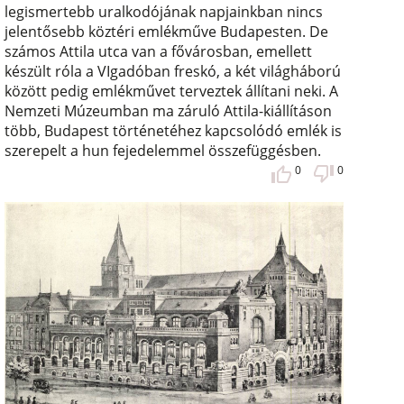
legismertebb uralkodójának napjainkban nincs
jelentősebb köztéri emlékműve Budapesten. De
számos Attila utca van a fővárosban, emellett
készült róla a VIgadóban freskó, a két világháború
között pedig emlékművet terveztek állítani neki. A
Nemzeti Múzeumban ma záruló Attila-kiállításon
több, Budapest történetéhez kapcsolódó emlék is
szerepelt a hun fejedelemmel összefüggésben.
0
0