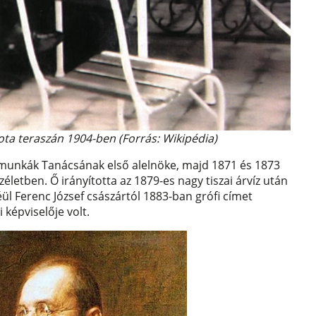
lota teraszán 1904-ben (Forrás: Wikipédia)
zmunkák Tanácsának első alelnöke, majd 1871 és 1873
életben. Ő irányította az 1879-es nagy tiszai árvíz után
ül Ferenc József császártól 1883-ban grófi címet
 képviselője volt.