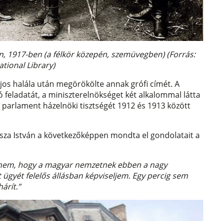
on, 1917-ben (a félkör közepén, szemüvegben) (Forrás:
ational Library)
jos halála után megörökölte annak grófi címét. A
ó feladatát, a miniszterelnökséget két alkalommal látta
A parlament házelnöki tisztségét 1912 és 1913 között
isza István a következőképpen mondta el gondolatait a
nem, hogy a magyar nemzetnek ebben a nagy
 ügyét felelős állásban képviseljem. Egy percig sem
árít.”