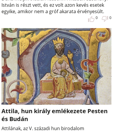
István is részt vett, és ez volt azon kevés esetek
egyike, amikor nem a gróf akarata érvényesült.
0
0
Attila, hun király emlékezete Pesten
és Budán
Attilának, az V. századi hun birodalom