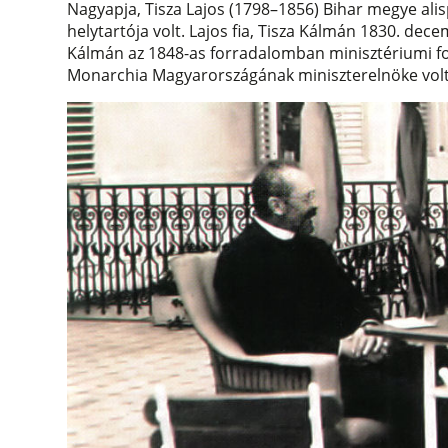
Nagyapja, Tisza Lajos (1798–1856) Bihar megye ali
helytartója volt. Lajos fia, Tisza Kálmán 1830. dece
Kálmán az 1848-as forradalomban minisztériumi f
Monarchia Magyarországának miniszterelnöke volt 