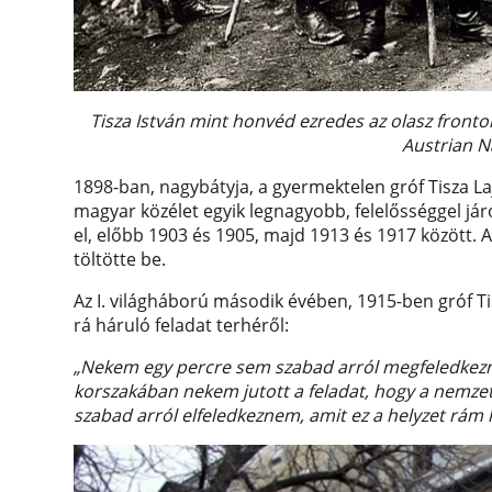
Tisza István mint honvéd ezredes az olasz front
Austrian N
1898-ban, nagybátyja, a gyermektelen gróf Tisza La
magyar közélet egyik legnagyobb, felelősséggel jár
el, előbb 1903 és 1905, majd 1913 és 1917 között. 
töltötte be.
Az I. világháború második évében, 1915-ben gróf T
rá háruló feladat terhéről:
„Nekem egy percre sem szabad arról megfeledkez
korszakában nekem jutott a feladat, hogy a nemzet
szabad arról elfeledkeznem, amit ez a helyzet rám h