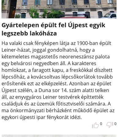
Gyártelepen épült fel Újpest egyik
legszebb lakóháza
Ha valaki csak fényképen látja az 1900-ban épült
Leiner-házat, joggal gondolhatná, hogy a
kétemeletes magastetős neoreneszánsz palota
egy belvárosi negyedben áll. A karakteres
homlokzat, a faragott kapu, a freskókkal díszített
lépcsőház, a kovácsoltvas lépcsőkorlátok tovább
erősítenék ezt az elképzelést. Azonban az épület
Újpest szélén, a Duna sor 14. szám alatti telken
áll, az enyvgyáros Leiner testvérek építtették
családjuk és az üzemük főtisztviselői számára. A
ma önkormányzati bérházként működő épület az
egykori újpesti ipar fénykorát idézi.
0
0