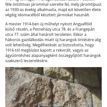
féle öntöttvas járommal szerelte fel, mely járomtípust
az 1930-as évekig alkalmazta, majd ezt követően élete
végéig idomacélból készített jármokat használt.
A mester 1914-ben új műhelyt nyitott Angyalföld
külső részén, a Petneházy utca 78. és a Frangepán
utca 77. szám által határolt területen. Ekkor a
háborús gazdálkodás miatt új harangok öntésére alig
volt lehetőség. Megélhetését az biztosította, hogy
1916-tól megbízást kapott a rekvirált, vagyis az
ágyúöntéshez alapanyagként összegyűjtött harangok
szakszerű leszerelésére.