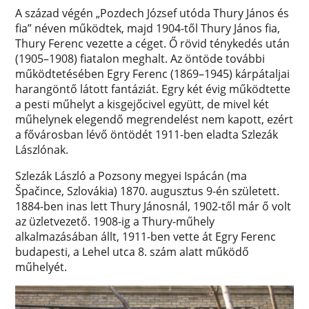
A század végén „Pozdech József utóda Thury János és
fia” néven működtek, majd 1904-től Thury János fia,
Thury Ferenc vezette a céget. Ő rövid ténykedés után
(1905–1908) fiatalon meghalt. Az öntöde további
működtetésében Egry Ferenc (1869–1945) kárpátaljai
harangöntő látott fantáziát. Egry két évig működtette
a pesti műhelyt a kisgejőcivel együtt, de mivel két
műhelynek elegendő megrendelést nem kapott, ezért
a fővárosban lévő öntödét 1911-ben eladta Szlezák
Lászlónak.
Szlezák László a Pozsony megyei Ispácán (ma
Špačince, Szlovákia) 1870. augusztus 9-én született.
1884-ben inas lett Thury Jánosnál, 1902-től már ő volt
az üzletvezető. 1908-ig a Thury-műhely
alkalmazásában állt, 1911-ben vette át Egry Ferenc
budapesti, a Lehel utca 8. szám alatt működő
műhelyét.