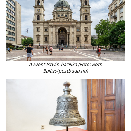
A Szent István-bazilika (Fotó: Both
Balázs/pestbuda.hu)