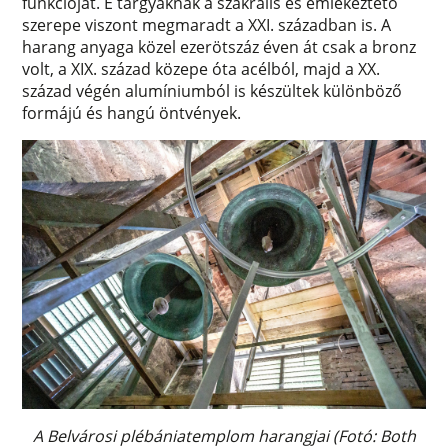
funkcióját. E tárgyaknak a szakrális és emlékeztető
szerepe viszont megmaradt a XXI. században is. A
harang anyaga közel ezerötszáz éven át csak a bronz
volt, a XIX. század közepe óta acélból, majd a XX.
század végén alumíniumból is készültek különböző
formájú és hangú öntvények.
A Belvárosi plébániatemplom harangjai
(Fotó: Both