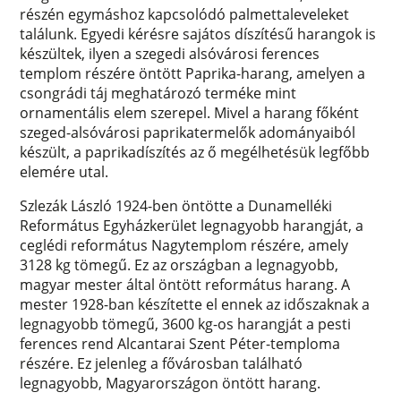
részén egymáshoz kapcsolódó palmettaleveleket
találunk. Egyedi kérésre sajátos díszítésű harangok is
készültek, ilyen a szegedi alsóvárosi ferences
templom részére öntött Paprika-harang, amelyen a
csongrádi táj meghatározó terméke mint
ornamentális elem szerepel. Mivel a harang főként
szeged-alsóvárosi paprikatermelők adományaiból
készült, a paprikadíszítés az ő megélhetésük legfőbb
elemére utal.
Szlezák László 1924-ben öntötte a Dunamelléki
Református Egyházkerület legnagyobb harangját, a
ceglédi református Nagytemplom részére, amely
3128 kg tömegű. Ez az országban a legnagyobb,
magyar mester által öntött református harang. A
mester 1928-ban készítette el ennek az időszaknak a
legnagyobb tömegű, 3600 kg-os harangját a pesti
ferences rend Alcantarai Szent Péter-temploma
részére. Ez jelenleg a fővárosban található
legnagyobb, Magyarországon öntött harang.