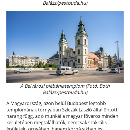
Balázs/pestbuda.hu)
A Belvárosi plébániatemplom (Fotó: Both
Balázs/pestbuda.hu)
A Magyarország, azon belül Budapest legtöbb
templomának tornyában Szlezák László által öntött
harang függ, az ő munkái a magyar főváros minden
kerületében megtalálhatók, nemcsak szakrális
épületek tornyában, hanem kórházakban és