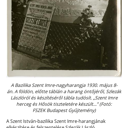
A Bazilika Szent Imre-nagyharangja 1930. május 8-
án. A földön, előtte táblán a harang öntőjéről, Szlezák
Lászlóról és készítéséről tábla tudósít. „Szent Imre
herceg és Hősök tiszteletére készült...”
(Fotó:
FSZEK Budapest Gyűjtemény)
A Szent István-bazilika Szent Imre-harangjának
elkészítése és felszentelése Szlezák László