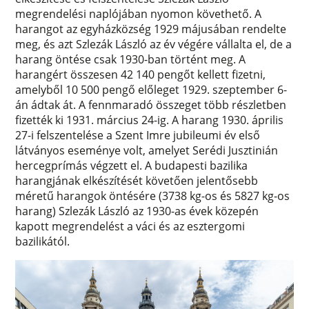
megrendelési naplójában nyomon követhető. A
harangot az egyházközség 1929 májusában rendelte
meg, és azt Szlezák László az év végére vállalta el, de a
harang öntése csak 1930-ban történt meg. A
harangért összesen 42 140 pengőt kellett fizetni,
amelyből 10 500 pengő előleget 1929. szeptember 6-
án ádtak át. A fennmaradó összeget több részletben
fizették ki 1931. március 24-ig. A harang 1930. április
27-i felszentelése a Szent Imre jubileumi év első
látványos eseménye volt, amelyet Serédi Jusztinián
hercegprímás végzett el. A budapesti bazilika
harangjának elkészítését követően jelentősebb
méretű harangok öntésére (3738 kg-os és 5827 kg-os
harang) Szlezák László az 1930-as évek közepén
kapott megrendelést a váci és az esztergomi
bazilikától.