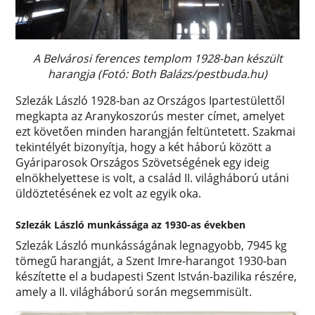
A Belvárosi ferences templom 1928-ban készült
harangja
(Fotó: Both Balázs/pestbuda.hu)
Szlezák László 1928-ban az Országos Ipartestülettől
megkapta az Aranykoszorús mester címet, amelyet
ezt követően minden harangján feltüntetett. Szakmai
tekintélyét bizonyítja, hogy a két háború között a
Gyáriparosok Országos Szövetségének egy ideig
elnökhelyettese is volt, a család II. világháború utáni
üldöztetésének ez volt az egyik oka.
Szlezák László munkássága az 1930-as években
Szlezák László munkásságának legnagyobb, 7945 kg
tömegű harangját, a Szent Imre-harangot 1930-ban
készítette el a budapesti Szent István-bazilika részére,
amely a II. világháború során megsemmisült.