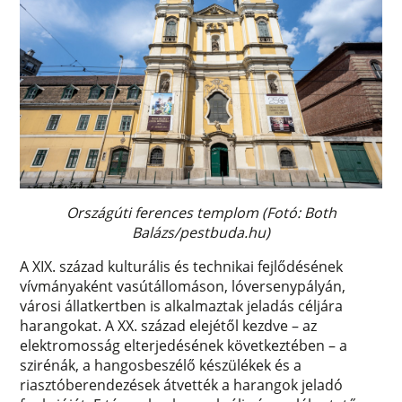
Országúti ferences templom (Fotó: Both
Balázs/pestbuda.hu)
A XIX. század kulturális és technikai fejlődésének
vívmányaként vasútállomáson, lóversenypályán,
városi állatkertben is alkalmaztak jeladás céljára
harangokat. A XX. század elejétől kezdve – az
elektromosság elterjedésének következtében – a
szirénák, a hangosbeszélő készülékek és a
riasztóberendezések átvették a harangok jeladó