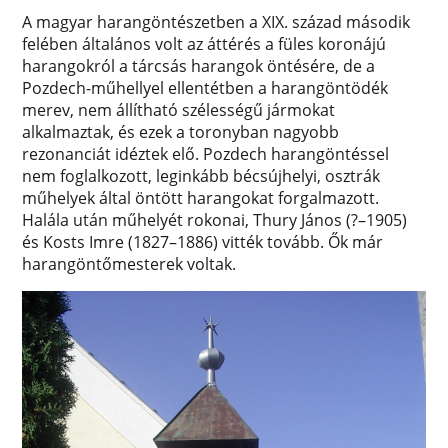
A magyar harangöntészetben a XIX. század második
felében általános volt az áttérés a füles koronájú
harangokról a tárcsás harangok öntésére, de a
Pozdech-műhellyel ellentétben a harangöntödék
merev, nem állítható szélességű jármokat
alkalmaztak, és ezek a toronyban nagyobb
rezonanciát idéztek elő. Pozdech harangöntéssel
nem foglalkozott, leginkább bécsújhelyi, osztrák
műhelyek által öntött harangokat forgalmazott.
Halála után műhelyét rokonai, Thury János (?–1905)
és Kosts Imre (1827–1886) vitték tovább. Ők már
harangöntőmesterek voltak.