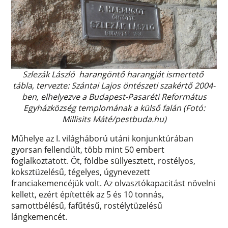
Szlezák László harangöntő harangját ismertető
tábla, tervezte: Szántai Lajos öntészeti szakértő 2004-
ben, elhelyezve a Budapest-Pasaréti Református
Egyházközség templomának a külső falán (Fotó:
Millisits Máté/pestbuda.hu)
Műhelye az I. világháború utáni konjunktúrában
gyorsan fellendült, több mint 50 embert
foglalkoztatott. Öt, földbe süllyesztett, rostélyos,
koksztüzelésű, tégelyes, úgynevezett
franciakemencéjük volt. Az olvasztókapacitást növelni
kellett, ezért építették az 5 és 10 tonnás,
samottbélésű, fafűtésű, rostélytüzelésű
lángkemencét.