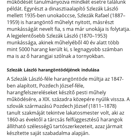
működését tanulmányozva mindkét esetre találunk
példát. Egyrészt a dinasztiaalapító Szlezák László
mellett 1935-ben unokaöccse, Szlezák Rafael (1887–
1959) is harangöntő műhelyt nyitott, másrészt
munkásságát nevelt fia, s ma már unokája is folytatja.
A legjelentősebb Szlezák László (1870–1953)
munkássága, akinek műhelyéből 40 év alatt több
mint 5000 harang került ki, s legnagyobb számban
ma is az ő harangjai szólnak a tornyokban.
Szlezák László harangöntödéjének indulása
A Szlezák László-féle harangöntöde múltja az 1847-
ben alapított, Pozdech József-féle,
harangfelszereléseket készítő pesti műhely
működésére, a XIX. századra közepére nyúlik vissza. A
szlovák származású Pozdech József (1811–1878)
tanult szakmáját tekintve lakatosmester volt, aki az
1860-as évektől a tárcsás felfüggesztésű harangok
állítható szélességű tartószerkezeteit, azaz jármait
készítette saját szabadalma alapján.