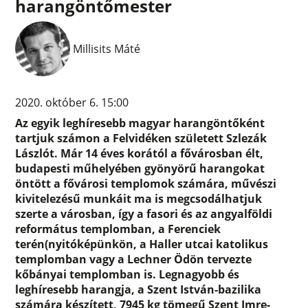
harangöntőmester
Millisits Máté
2020. október 6. 15:00
Az egyik leghíresebb magyar harangöntőként
tartjuk számon a Felvidéken született Szlezák
Lászlót. Már 14 éves korától a fővárosban élt,
budapesti műhelyében gyönyörű harangokat
öntött a fővárosi templomok számára, művészi
kivitelezésű munkáit ma is megcsodálhatjuk
szerte a városban, így a fasori és az angyalföldi
református templomban, a Ferenciek
terén(nyitóképünkön, a Haller utcai katolikus
templomban vagy a Lechner Ödön tervezte
kőbányai templomban is. Legnagyobb és
leghíresebb harangja, a Szent István-bazilika
számára készített, 7945 kg tömegű Szent Imre-