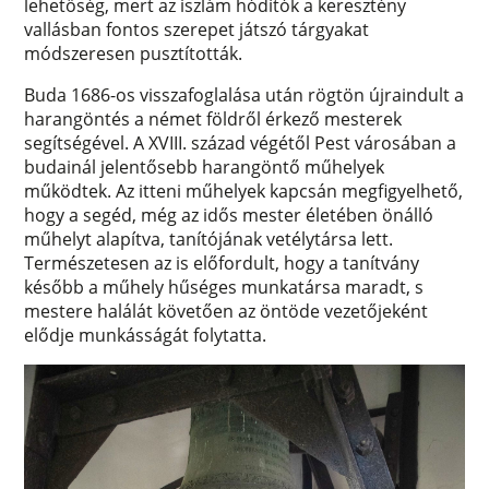
lehetőség, mert az iszlám hódítók a keresztény
vallásban fontos szerepet játszó tárgyakat
módszeresen pusztították.
Buda 1686-os visszafoglalása után rögtön újraindult a
harangöntés a német földről érkező mesterek
segítségével. A XVIII. század végétől Pest városában a
budainál jelentősebb harangöntő műhelyek
működtek. Az itteni műhelyek kapcsán megfigyelhető,
hogy a segéd, még az idős mester életében önálló
műhelyt alapítva, tanítójának vetélytársa lett.
Természetesen az is előfordult, hogy a tanítvány
később a műhely hűséges munkatársa maradt, s
mestere halálát követően az öntöde vezetőjeként
elődje munkásságát folytatta.