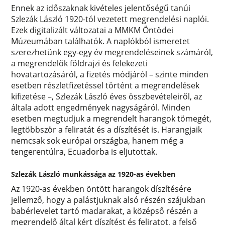
Ennek az időszaknak kivételes jelentőségű tanúi
Szlezák László 1920-tól vezetett megrendelési naplói.
Ezek digitalizált változatai a MMKM Öntödei
Múzeumában találhatók. A naplókból ismeretet
szerezhetünk egy-egy év megrendeléseinek számáról,
a megrendelők földrajzi és felekezeti
hovatartozásáról, a fizetés módjáról – szinte minden
esetben részletfizetéssel történt a megrendelések
kifizetése –, Szlezák László éves összbevételeiről, az
általa adott engedmények nagyságáról. Minden
esetben megtudjuk a megrendelt harangok tömegét,
legtöbbször a feliratát és a díszítését is. Harangjaik
nemcsak sok európai országba, hanem még a
tengerentúlra, Ecuadorba is eljutottak.
Szlezák László munkássága az 1920-as években
Az 1920-as években öntött harangok díszítésére
jellemző, hogy a palástjuknak alsó részén szájukban
babérlevelet tartó madarakat, a középső részén a
megrendelő által kért díszítést és feliratot, a felső