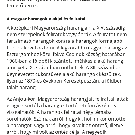
temetőben is.
A magyar harangok alakjai és feliratai
A középkori Magyarország harangjain a XIV. századig
nem szerepelnek feliratok vagy ábrák. A feliratot nem
tartalmazó harangok korára a harangok formájából
tudunk következtetni. A legkorábbi magyar harang az
Esztergomhoz közel fekvő Csolnok község határában
1966-ban a földből kiszántott, méhkas alakú harang,
amelyet a XI. században önthettek. A XII. században
úgynevezett cukorsüveg alakú harangok készültek,
ilyen az 1870-es években Keresetpusztán, a földben
talált harang.
Az Anjou-kori Magyarország harangjait felirattal látták
el, így e kortól a harangok történeti forrásként is
vizsgálhatók. A harangok feliratai négy témába
sorolhatók. Szólnak arról, hogy ki, hol, mikor öntötte
a harangot, vagy arról, hogy ki volt az öntető, illetve
arról, hogy mi volt az öntés célja. A negyedik