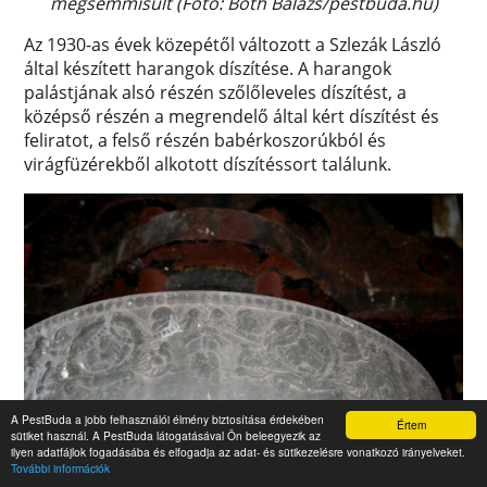
megsemmisült (Fotó: Both Balázs/pestbuda.hu)
Az 1930-as évek közepétől változott a Szlezák László
által készített harangok díszítése. A harangok
palástjának alsó részén szőlőleveles díszítést, a
középső részén a megrendelő által kért díszítést és
feliratot, a felső részén babérkoszorúkból és
virágfüzérekből alkotott díszítéssort találunk.
A PestBuda a jobb felhasználói élmény biztosítása érdekében
Értem
sütiket használ. A PestBuda látogatásával Ön beleegyezik az
ilyen adatfájlok fogadásába és elfogadja az adat- és sütikezelésre vonatkozó irányelveket.
További információk