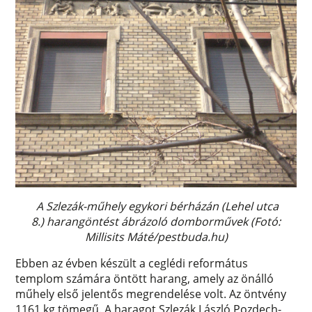
A Szlezák-műhely egykori bérházán (Lehel utca
8.) harangöntést ábrázoló domborművek (Fotó:
Millisits Máté/pestbuda.hu)
Ebben az évben készült a ceglédi református
templom számára öntött harang, amely az önálló
műhely első jelentős megrendelése volt. Az öntvény
1161 kg tömegű. A haragot Szlezák László Pozdech-