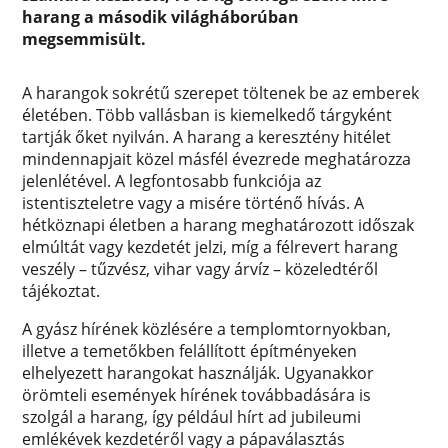
harang a második világháborúban
megsemmisült.
A harangok sokrétű szerepet töltenek be az emberek
életében. Több vallásban is kiemelkedő tárgyként
tartják őket nyilván. A harang a keresztény hitélet
mindennapjait közel másfél évezrede meghatározza
jelenlétével. A legfontosabb funkciója az
istentiszteletre vagy a misére történő hívás. A
hétköznapi életben a harang meghatározott időszak
elmúltát vagy kezdetét jelzi, míg a félrevert harang
veszély – tűzvész, vihar vagy árvíz – közeledtéről
tájékoztat.
A gyász hírének közlésére a templomtornyokban,
illetve a temetőkben felállított építményeken
elhelyezett harangokat használják. Ugyanakkor
örömteli események hírének továbbadására is
szolgál a harang, így például hírt ad jubileumi
emlékévek kezdetéről vagy a pápaválasztás