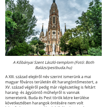
A Kőbányai Szent László-templom (Fotó: Both
Balázs/pestbuda.hu)
A XIII. század elejéről név szerint ismerünk a mai
magyar főváros területén élt harangöntőmestert, a
XV. század végéről pedig már régészetileg is feltárt
harang- és ágyúöntő műhelyről is vannak
ismereteink. Buda és Pest török kézre kerülése
következtében harangok öntésére nem volt