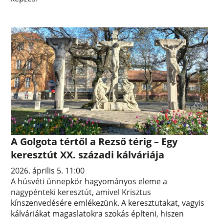
A Golgota tértől a Rezső térig – Egy
keresztút XX. századi kálváriája
2026. április 5. 11:00
A húsvéti ünnepkör hagyományos eleme a
nagypénteki keresztút, amivel Krisztus
kínszenvedésére emlékezünk. A keresztutakat, vagyis
kálváriákat magaslatokra szokás építeni, hiszen