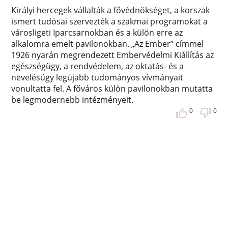
Királyi hercegek vállalták a fővédnökséget, a korszak
ismert tudósai szervezték a szakmai programokat a
városligeti Iparcsarnokban és a külön erre az
alkalomra emelt pavilonokban. „Az Ember” címmel
1926 nyarán megrendezett Embervédelmi Kiállítás az
egészségügy, a rendvédelem, az oktatás- és a
nevelésügy legújabb tudományos vívmányait
vonultatta fel. A főváros külön pavilonokban mutatta
be legmodernebb intézményeit.
0
0