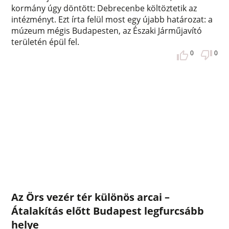
kormány úgy döntött: Debrecenbe költöztetik az
intézményt. Ezt írta felül most egy újabb határozat: a
múzeum mégis Budapesten, az Északi Járműjavító
területén épül fel.
0
0
Az Örs vezér tér különös arcai –
Átalakítás előtt Budapest legfurcsább
helye