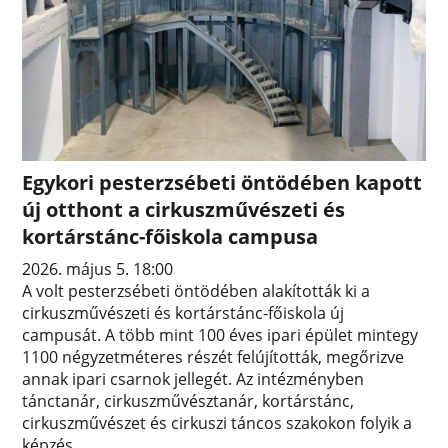
Egykori pesterzsébeti öntödében kapott
új otthont a cirkuszművészeti és
kortárstánc-főiskola campusa
2026. május 5. 18:00
A volt pesterzsébeti öntödében alakították ki a
cirkuszművészeti és kortárstánc-főiskola új
campusát. A több mint 100 éves ipari épület mintegy
1100 négyzetméteres részét felújították, megőrizve
annak ipari csarnok jellegét. Az intézményben
tánctanár, cirkuszművésztanár, kortárstánc,
cirkuszművészet és cirkuszi táncos szakokon folyik a
képzés.