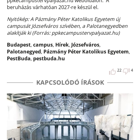
ppkecampustervpalyazat.hu weboldalon. A
beruházás várhatóan 2027-re készül el.
Nyitókép: A Pázmány Péter Katolikus Egyetem új
campusát Józsefváros szívében, a Palotanegyedben
alakítják ki (Forrás: ppkecampustervpalyazat.hu)
Budapest
,
campus
,
Hírek
,
Józsefváros
,
Palotanegyed
,
Pázmány Péter Katolikus Egyetem
,
PestBuda
,
pestbuda.hu
22
4
KAPCSOLÓDÓ ÍRÁSOK