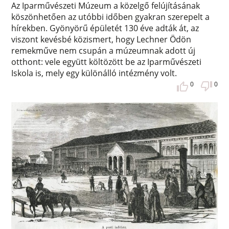
Az Iparművészeti Múzeum a közelgő felújításának
köszönhetően az utóbbi időben gyakran szerepelt a
hírekben. Gyönyörű épületét 130 éve adták át, az
viszont kevésbé közismert, hogy Lechner Ödön
remekműve nem csupán a múzeumnak adott új
otthont: vele együtt költözött be az Iparművészeti
Iskola is, mely egy különálló intézmény volt.
0
0