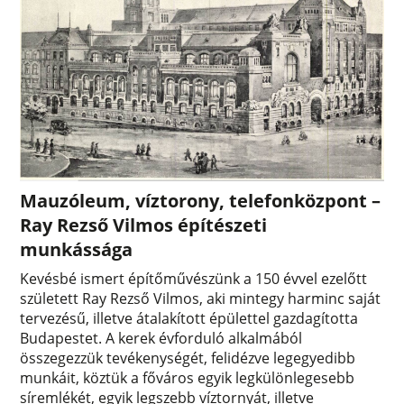
Mauzóleum, víztorony, telefonközpont –
Ray Rezső Vilmos építészeti
munkássága
Kevésbé ismert építőművészünk a 150 évvel ezelőtt
született Ray Rezső Vilmos, aki mintegy harminc saját
tervezésű, illetve átalakított épülettel gazdagította
Budapestet. A kerek évforduló alkalmából
összegezzük tevékenységét, felidézve legegyedibb
munkáit, köztük a főváros egyik legkülönlegesebb
síremlékét, egyik legszebb víztornyát, illetve