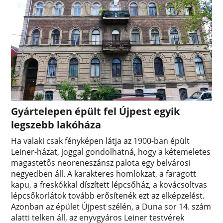
Gyártelepen épült fel Újpest egyik
legszebb lakóháza
Ha valaki csak fényképen látja az 1900-ban épült
Leiner-házat, joggal gondolhatná, hogy a kétemeletes
magastetős neoreneszánsz palota egy belvárosi
negyedben áll. A karakteres homlokzat, a faragott
kapu, a freskókkal díszített lépcsőház, a kovácsoltvas
lépcsőkorlátok tovább erősítenék ezt az elképzelést.
Azonban az épület Újpest szélén, a Duna sor 14. szám
alatti telken áll, az enyvgyáros Leiner testvérek