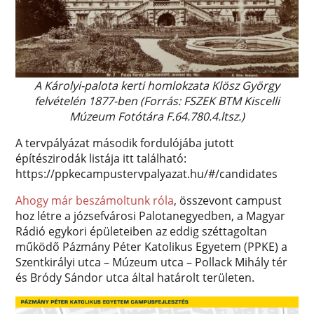
A Károlyi-palota kerti homlokzata Klösz György
felvételén 1877-ben (Forrás: FSZEK BTM Kiscelli
Múzeum Fotótára F.64.780.4.ltsz.)
A tervpályázat második fordulójába jutott
építészirodák listája itt található:
https://ppkecampustervpalyazat.hu/#/candidates
Ahogy már beszámoltunk róla
, összevont campust
hoz létre a józsefvárosi Palotanegyedben, a Magyar
Rádió egykori épületeiben az eddig széttagoltan
működő Pázmány Péter Katolikus Egyetem (PPKE) a
Szentkirályi utca – Múzeum utca – Pollack Mihály tér
és Bródy Sándor utca által határolt területen.