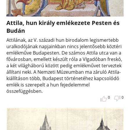
Attila, hun király emlékezete Pesten és
Budán
Attilának, az V. századi hun birodalom legismertebb
uralkodójának napjainkban nincs jelentősebb köztéri
emlékműve Budapesten. De számos Attila utca van a
fővárosban, emellett készült róla a VIgadóban freskó,
a két világháború között pedig emlékművet terveztek
állítani neki. A Nemzeti Múzeumban ma záruló Attila-
kiállításon több, Budapest történetéhez kapcsolódó
emlék is szerepelt a hun fejedelemmel
összefüggésben.
0
0