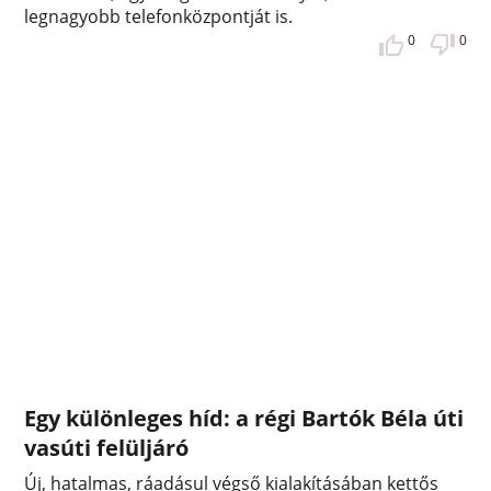
legnagyobb telefonközpontját is.
0
0
Egy különleges híd: a régi Bartók Béla úti
vasúti felüljáró
Új, hatalmas, ráadásul végső kialakításában kettős