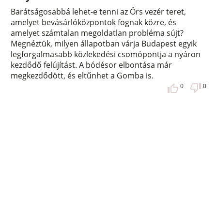
Barátságosabbá lehet-e tenni az Örs vezér teret,
amelyet bevásárlóközpontok fognak közre, és
amelyet számtalan megoldatlan probléma sújt?
Megnéztük, milyen állapotban várja Budapest egyik
legforgalmasabb közlekedési csomópontja a nyáron
kezdődő felújítást. A bódésor elbontása már
megkezdődött, és eltűnhet a Gomba is.
0
0