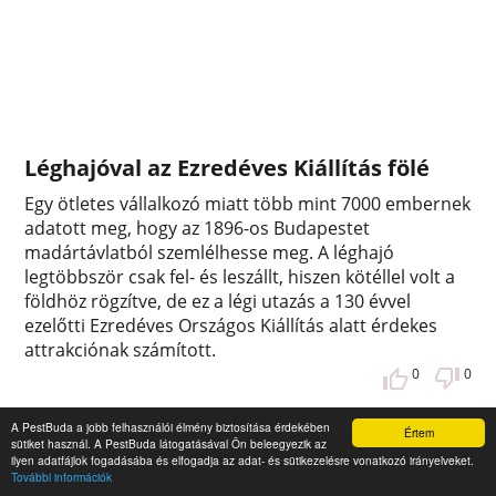
Léghajóval az Ezredéves Kiállítás fölé
Egy ötletes vállalkozó miatt több mint 7000 embernek
adatott meg, hogy az 1896-os Budapestet
madártávlatból szemlélhesse meg. A léghajó
legtöbbször csak fel- és leszállt, hiszen kötéllel volt a
földhöz rögzítve, de ez a légi utazás a 130 évvel
ezelőtti Ezredéves Országos Kiállítás alatt érdekes
attrakciónak számított.
0
0
A PestBuda a jobb felhasználói élmény biztosítása érdekében
Értem
sütiket használ. A PestBuda látogatásával Ön beleegyezik az
ilyen adatfájlok fogadásába és elfogadja az adat- és sütikezelésre vonatkozó irányelveket.
További információk