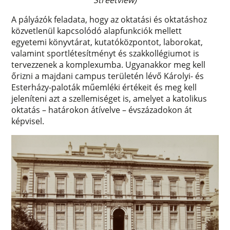
Streetview)
A pályázók feladata, hogy az oktatási és oktatáshoz
közvetlenül kapcsolódó alapfunkciók mellett
egyetemi könyvtárat, kutatóközpontot, laborokat,
valamint sportlétesítményt és szakkollégiumot is
tervezzenek a komplexumba. Ugyanakkor meg kell
őrizni a majdani campus területén lévő Károlyi- és
Esterházy-paloták műemléki értékeit és meg kell
jeleníteni azt a szellemiséget is, amelyet a katolikus
oktatás – határokon átívelve – évszázadokon át
képvisel.