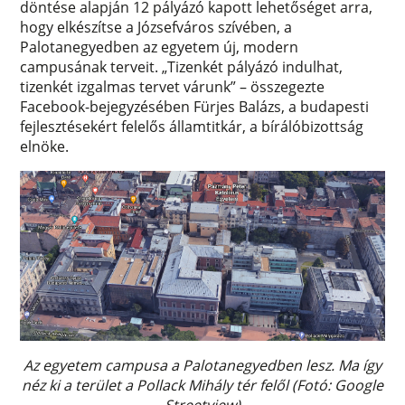
döntése alapján 12 pályázó kapott lehetőséget arra,
hogy elkészítse a Józsefváros szívében, a
Palotanegyedben az egyetem új, modern
campusának terveit. „Tizenkét pályázó indulhat,
tizenkét izgalmas tervet várunk” – összegezte
Facebook-bejegyzésében Fürjes Balázs, a budapesti
fejlesztésekért felelős államtitkár, a bírálóbizottság
elnöke.
Az egyetem campusa a Palotanegyedben lesz. Ma így
néz ki a terület a Pollack Mihály tér felől (Fotó: Google