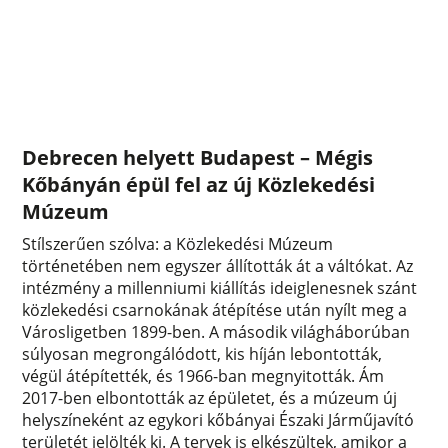
Debrecen helyett Budapest – Mégis
Kőbányán épül fel az új Közlekedési
Múzeum
Stílszerűen szólva: a Közlekedési Múzeum
történetében nem egyszer állították át a váltókat. Az
intézmény a millenniumi kiállítás ideiglenesnek szánt
közlekedési csarnokának átépítése után nyílt meg a
Városligetben 1899-ben. A második világháborúban
súlyosan megrongálódott, kis híján lebontották,
végül átépítették, és 1966-ban megnyitották. Ám
2017-ben elbontották az épületet, és a múzeum új
helyszíneként az egykori kőbányai Északi Járműjavító
területét jelölték ki. A tervek is elkészültek, amikor a