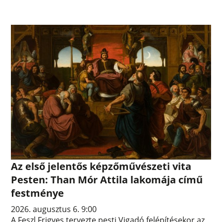
Az első jelentős képzőművészeti vita
Pesten: Than Mór Attila lakomája című
festménye
2026. augusztus 6. 9:00
A Feszl Frigyes tervezte pesti Vigadó felépítésekor az