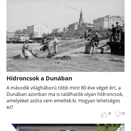
Hídroncsok a Dunában
A második világháború több mint 80 éve véget ért, a
Dunában azonban ma is találhatók olyan hídroncsok,
amelyeket azóta sem emeltek ki. Hogyan lehetséges
ez?
0
0