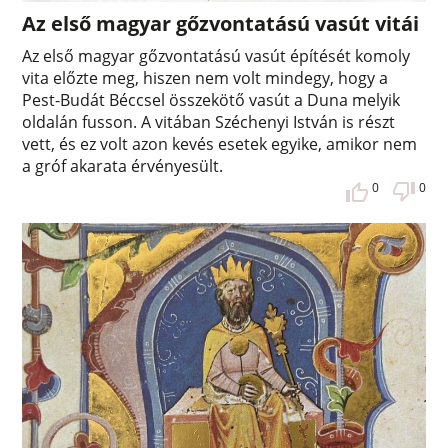
Az első magyar gőzvontatású vasút vitái
Az első magyar gőzvontatású vasút építését komoly
vita előzte meg, hiszen nem volt mindegy, hogy a
Pest-Budát Béccsel összekötő vasút a Duna melyik
oldalán fusson. A vitában Széchenyi István is részt
vett, és ez volt azon kevés esetek egyike, amikor nem
a gróf akarata érvényesült.
0
0