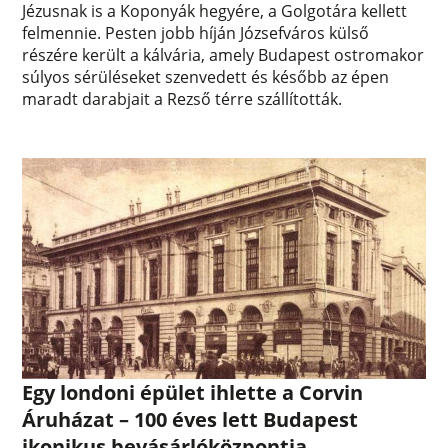
Jézusnak is a Koponyák hegyére, a Golgotára kellett
felmennie. Pesten jobb híján Józsefváros külső
részére került a kálvária, amely Budapest ostromakor
súlyos sérüléseket szenvedett és később az épen
maradt darabjait a Rezső térre szállították.
Egy londoni épület ihlette a Corvin
Áruházat – 100 éves lett Budapest
ikonikus bevásárlóközpontja