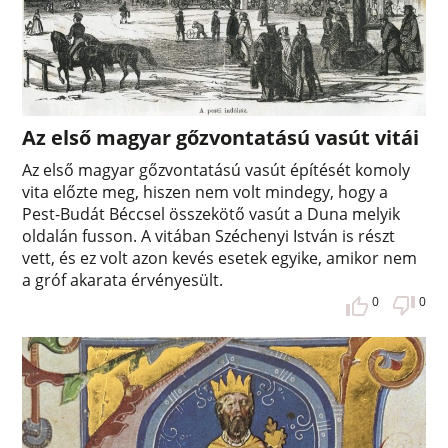
Az első magyar gőzvontatású vasút vitái
Az első magyar gőzvontatású vasút építését komoly
vita előzte meg, hiszen nem volt mindegy, hogy a
Pest-Budát Béccsel összekötő vasút a Duna melyik
oldalán fusson. A vitában Széchenyi István is részt
vett, és ez volt azon kevés esetek egyike, amikor nem
a gróf akarata érvényesült.
0
0