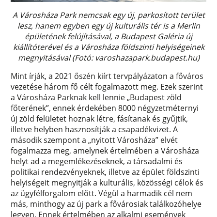
A Városháza Park nemcsak egy új, parkosított terület
lesz, hanem egyben egy új kulturális tér is a Merlin
épületének felújításával, a Budapest Galéria új
kiállítóterével és a Városháza földszinti helyiségeinek
megnyitásával (Fotó: varoshazapark.budapest.hu)
Mint írják, a 2021 őszén kiírt tervpályázaton a főváros
vezetése három fő célt fogalmazott meg. Ezek szerint
a Városháza Parknak kell lennie „Budapest zöld
főterének”, ennek érdekében 8000 négyzetméternyi
új zöld felületet hoznak létre, fásítanak és gyűjtik,
illetve helyben hasznosítják a csapadékvizet. A
második szempont a „nyitott Városháza” elvét
fogalmazza meg, amelynek értelmében a Városháza
helyt ad a megemlékezéseknek, a társadalmi és
politikai rendezvényeknek, illetve az épület földszinti
helyiségeit megnyitják a kulturális, közösségi célok és
az ügyfélforgalom előtt. Végül a harmadik cél nem
más, minthogy az új park a fővárosiak találkozóhelye
legyen. Ennek értelmében az alkalmi események