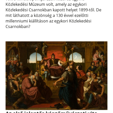
Közlekedési Múzeum volt, amely az egykori
Közlekedési Csarnokban kapott helyet 1899-től. De
mit láthatott a közönség a 130 évvel ezelőtti
millenniumi kiállításon az egykori Közlekedési
Csarnokban?