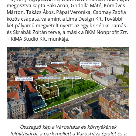
megosztva kapta Baki Áron, Godolla Máté, Kőműves
Márton, Takács Ákos, Pápai Veronika, Csomay Zsófia
közös csapata, valamint a Lima Design Kft. További
két pályamű megvételt nyert: az egyik Csépke Tamás
és Skrabák Zoltán terve, a másik a BKM Nonprofit Zrt.
+ KIMA Studio Kft. munkája.
Összegző kép a Városháza és környékének
felújításáról: a park mellett a Városháza épülét és a