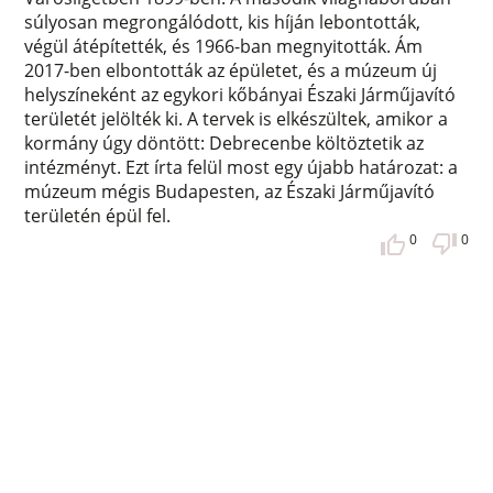
súlyosan megrongálódott, kis híján lebontották,
végül átépítették, és 1966-ban megnyitották. Ám
2017-ben elbontották az épületet, és a múzeum új
helyszíneként az egykori kőbányai Északi Járműjavító
területét jelölték ki. A tervek is elkészültek, amikor a
kormány úgy döntött: Debrecenbe költöztetik az
intézményt. Ezt írta felül most egy újabb határozat: a
múzeum mégis Budapesten, az Északi Járműjavító
területén épül fel.
0
0