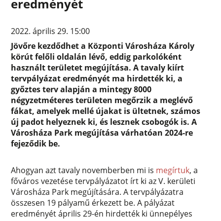
eredményét
2022. április 29. 15:00
Jövőre kezdődhet a Központi Városháza Károly
körút felőli oldalán lévő, eddig parkolóként
használt területet megújítása. A tavaly kiírt
tervpályázat eredményét ma hirdették ki, a
győztes terv alapján a mintegy 8000
négyzetméteres területen megőrzik a meglévő
fákat, amelyek mellé újakat is ültetnek, számos
új padot helyeznek ki, és lesznek csobogók is. A
Városháza Park megújítása várhatóan 2024-re
fejeződik be.
Ahogyan azt tavaly novemberben mi is
megírtuk
, a
főváros vezetése tervpályázatot írt ki az V. kerületi
Városháza Park megújítására. A tervpályázatra
összesen 19 pályamű érkezett be. A pályázat
eredményét április 29-én hirdették ki ünnepélyes