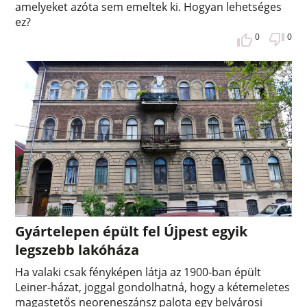
amelyeket azóta sem emeltek ki. Hogyan lehetséges
ez?
0
0
Gyártelepen épült fel Újpest egyik
legszebb lakóháza
Ha valaki csak fényképen látja az 1900-ban épült
Leiner-házat, joggal gondolhatná, hogy a kétemeletes
magastetős neoreneszánsz palota egy belvárosi