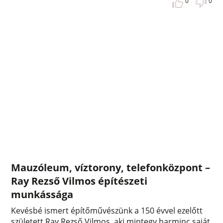
0
0
Mauzóleum, víztorony, telefonközpont –
Ray Rezső Vilmos építészeti
munkássága
Kevésbé ismert építőművészünk a 150 évvel ezelőtt
született Ray Rezső Vilmos, aki mintegy harminc saját