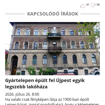
41
96
KAPCSOLÓDÓ ÍRÁSOK
Gyártelepen épült fel Újpest egyik
legszebb lakóháza
2026. július 26. 8:00
Ha valaki csak fényképen látja az 1900-ban épült
Leiner-házat, joggal gondolhatná, hogy a kétemeletes