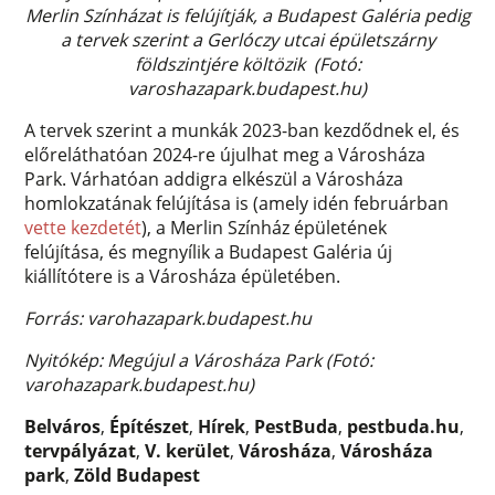
Merlin Színházat is felújítják, a Budapest Galéria pedig
a tervek szerint a Gerlóczy utcai épületszárny
földszintjére költözik (Fotó:
varoshazapark.budapest.hu)
A tervek szerint a munkák 2023-ban kezdődnek el, és
előreláthatóan 2024-re újulhat meg a Városháza
Park. Várhatóan addigra elkészül a Városháza
homlokzatának felújítása is (amely idén februárban
vette kezdetét
), a Merlin Színház épületének
felújítása, és megnyílik a Budapest Galéria új
kiállítótere is a Városháza épületében.
Forrás: varohazapark.budapest.hu
Nyitókép: Megújul a Városháza Park (Fotó:
varohazapark.budapest.hu)
Belváros
,
Építészet
,
Hírek
,
PestBuda
,
pestbuda.hu
,
tervpályázat
,
V. kerület
,
Városháza
,
Városháza
park
,
Zöld Budapest