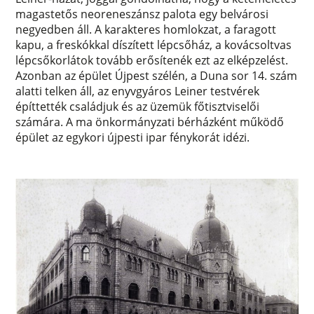
magastetős neoreneszánsz palota egy belvárosi
negyedben áll. A karakteres homlokzat, a faragott
kapu, a freskókkal díszített lépcsőház, a kovácsoltvas
lépcsőkorlátok tovább erősítenék ezt az elképzelést.
Azonban az épület Újpest szélén, a Duna sor 14. szám
alatti telken áll, az enyvgyáros Leiner testvérek
építtették családjuk és az üzemük főtisztviselői
számára. A ma önkormányzati bérházként működő
épület az egykori újpesti ipar fénykorát idézi.