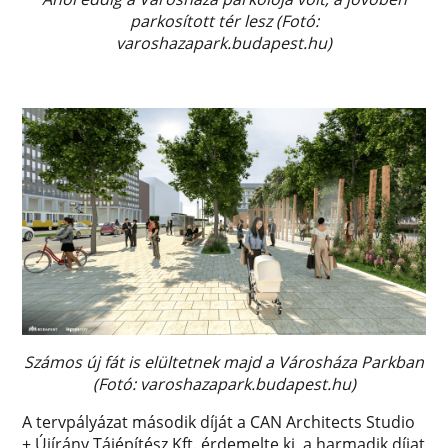
parkosított tér lesz (Fotó:
varoshazapark.budapest.hu)
Számos új fát is elültetnek majd a Városháza Parkban
(Fotó: varoshazapark.budapest.hu)
A tervpályázat második díját a CAN Architects Studio
+ Újírány Tájépítész Kft. érdemelte ki, a harmadik díjat