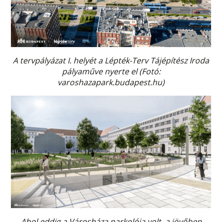
A tervpályázat I. helyét a Lépték-Terv Tájépítész Iroda
pályaműve nyerte el (Fotó:
varoshazapark.budapest.hu)
Ahol eddig a Városháza parkolója volt, a jövőben