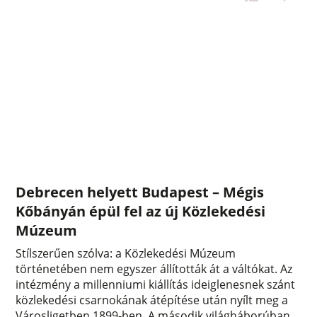
Debrecen helyett Budapest – Mégis
Kőbányán épül fel az új Közlekedési
Múzeum
Stílszerűen szólva: a Közlekedési Múzeum
történetében nem egyszer állították át a váltókat. Az
intézmény a millenniumi kiállítás ideiglenesnek szánt
közlekedési csarnokának átépítése után nyílt meg a
Városligetben 1899-ben. A második világháborúban