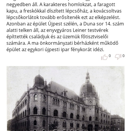
negyedben áll. A karakteres homlokzat, a faragott
kapu, a freskókkal díszített lépcsőház, a kovácsoltvas
lépcsőkorlátok tovább erősítenék ezt az elképzelést.
Azonban az épület Újpest szélén, a Duna sor 14. szám
alatti telken áll, az enyvgyáros Leiner testvérek
építtették családjuk és az üzemük főtisztviselői
számára. A ma önkormányzati bérházként működő
épület az egykori újpesti ipar fénykorát idézi.
0
0