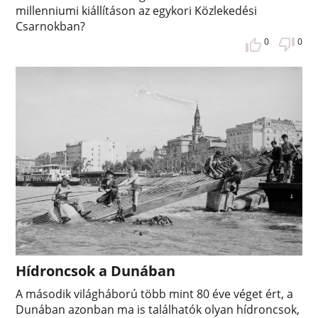
millenniumi kiállításon az egykori Közlekedési
Csarnokban?
0
0
Hídroncsok a Dunában
A második világháború több mint 80 éve véget ért, a
Dunában azonban ma is találhatók olyan hídroncsok,