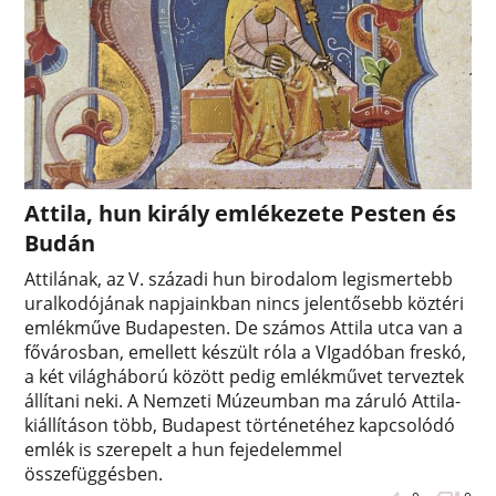
Attila, hun király emlékezete Pesten és
Budán
Attilának, az V. századi hun birodalom legismertebb
uralkodójának napjainkban nincs jelentősebb köztéri
emlékműve Budapesten. De számos Attila utca van a
fővárosban, emellett készült róla a VIgadóban freskó,
a két világháború között pedig emlékművet terveztek
állítani neki. A Nemzeti Múzeumban ma záruló Attila-
kiállításon több, Budapest történetéhez kapcsolódó
emlék is szerepelt a hun fejedelemmel
összefüggésben.