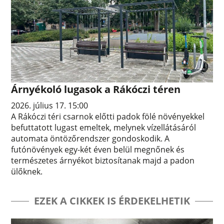
Árnyékoló lugasok a Rákóczi téren
2026. július 17. 15:00
A Rákóczi téri csarnok előtti padok fölé növényekkel
befuttatott lugast emeltek, melynek vízellátásáról
automata öntözőrendszer gondoskodik. A
futónövények egy-két éven belül megnőnek és
természetes árnyékot biztosítanak majd a padon
ülőknek.
EZEK A CIKKEK IS ÉRDEKELHETIK