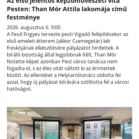
Az első jelentős képzőművészeti vita
Pesten: Than Mór Attila lakomája című
festménye
2026. augusztus 6. 9:00
A Feszl Frigyes tervezte pesti Vigadó felépítésekor az
első emeleti étterem (akkor Csemegetár) két
freskójának elkészítésére pályázatot hirdettek. A
bíráló bizottság által legjobbnak ítélt, Than Mór
festette képet azonban Pest város tanácsa nem
fogadta el, s ez éles vitát váltott ki az érintettek
között. Az ellentétet a Helytartótanács oldotta fel
azzal, hogy új pályázat kiírására szólította fel a városi
hatóságot.