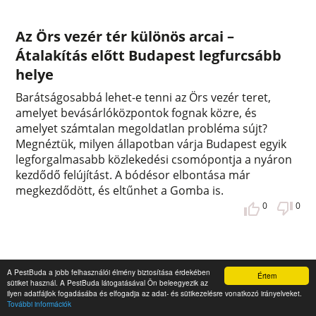
Az Örs vezér tér különös arcai –
Átalakítás előtt Budapest legfurcsább
helye
Barátságosabbá lehet-e tenni az Örs vezér teret,
amelyet bevásárlóközpontok fognak közre, és
amelyet számtalan megoldatlan probléma sújt?
Megnéztük, milyen állapotban várja Budapest egyik
legforgalmasabb közlekedési csomópontja a nyáron
kezdődő felújítást. A bódésor elbontása már
megkezdődött, és eltűnhet a Gomba is.
0
0
A PestBuda a jobb felhasználói élmény biztosítása érdekében
Értem
sütiket használ. A PestBuda látogatásával Ön beleegyezik az
ilyen adatfájlok fogadásába és elfogadja az adat- és sütikezelésre vonatkozó irányelveket.
További információk