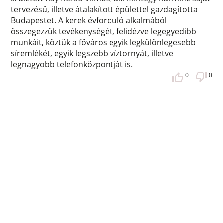
tervezésű, illetve átalakított épülettel gazdagította
Budapestet. A kerek évforduló alkalmából
összegezzük tevékenységét, felidézve legegyedibb
munkáit, köztük a főváros egyik legkülönlegesebb
síremlékét, egyik legszebb víztornyát, illetve
legnagyobb telefonközpontját is.
0
0