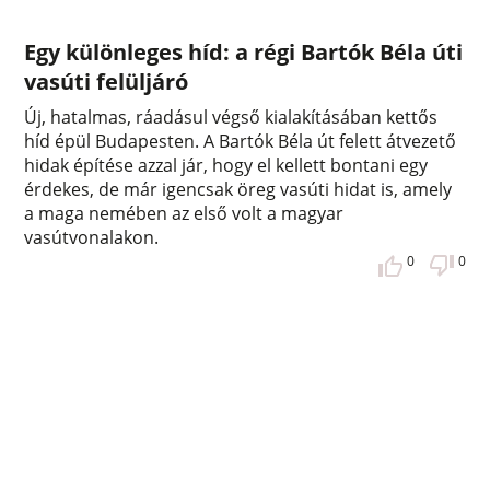
Egy különleges híd: a régi Bartók Béla úti
vasúti felüljáró
Új, hatalmas, ráadásul végső kialakításában kettős
híd épül Budapesten. A Bartók Béla út felett átvezető
hidak építése azzal jár, hogy el kellett bontani egy
érdekes, de már igencsak öreg vasúti hidat is, amely
a maga nemében az első volt a magyar
vasútvonalakon.
0
0