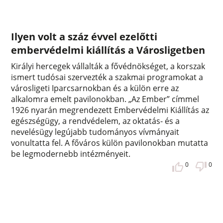
Ilyen volt a száz évvel ezelőtti
embervédelmi kiállítás a Városligetben
Királyi hercegek vállalták a fővédnökséget, a korszak
ismert tudósai szervezték a szakmai programokat a
városligeti Iparcsarnokban és a külön erre az
alkalomra emelt pavilonokban. „Az Ember” címmel
1926 nyarán megrendezett Embervédelmi Kiállítás az
egészségügy, a rendvédelem, az oktatás- és a
nevelésügy legújabb tudományos vívmányait
vonultatta fel. A főváros külön pavilonokban mutatta
be legmodernebb intézményeit.
0
0