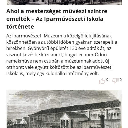
Ahol a mesterséget művészi szintre
emelték – Az Iparművészeti Iskola
története
Az Iparművészeti Múzeum a közelgő felújításának
köszönhetően az utóbbi időben gyakran szerepelt a
hírekben. Gyönyörű épületét 130 éve adták át, az
viszont kevésbé közismert, hogy Lechner Ödön
remekműve nem csupán a múzeumnak adott új
otthont: vele együtt költözött be az Iparművészeti
Iskola is, mely egy különálló intézmény volt.
0
0