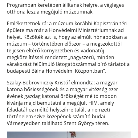
Programban keretében állítanak helyre, a végleges
otthona lesz a megújuló múzeumnak.
Emlékeztetnek rá: a múzeum korábbi Kapisztrán téri
épülete ma már a Honvédelmi Minisztériumnak ad
helyet. Közölték azt is, hogy az elmúlt hónapokban a
múzeum – történetében először – a megszokottól
teljesen eltérő környezetben és vadonatúj
megközelítéssel rendezett „nagyszerű, minden
várakozást felülmúló látogatószámmal bíró tárlatot a
budapesti Bálna Honvédelmi Központban”.
Szalay-Bobrovniczky Kristóf elmondta: a magyar
katona hősiességének és a magyar vitézség ezer
évének gazdag katonai örökségét méltó módon
kívánja majd bemutatni a megújult HIM, amely
feladatához méltó helyszínre talált a nemzeti
történelem szíve közepének számító budai
Várnegyedben található Szent György téren.