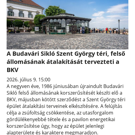
A Budavári Sikló Szent György téri, felső
állomásának átalakítását tervezteti a
BKV
2026. július 9. 15:00
A negyven éve, 1986 júniusában újraindult Budavári
Sikló felső állomásának korszerűsítését készíti elő a
BKV, májusban kötött szerződést a Szent György téri
épület átalakítási terveinek elkészítésére. A felújítás
célja a zsúfoltság csökkentése, az utasforgalom
gördülékenyebbé tétele és a pavilon energetikai
korszerűsítése úgy, hogy az épület jelenlegi
alapterülete és karaktere megmaradjon.