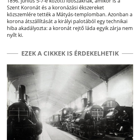
1896. június 5-7-e közötti időszaknak, amikor is a
Szent Koronát és a koronázási ékszereket
közszemlére tették a Mátyás-templomban. Azonban a
korona átszállítását a királyi palotából egy technikai
hiba akadályozta: a koronát rejtő láda egyik zárja nem
nyílt ki.
EZEK A CIKKEK IS ÉRDEKELHETIK