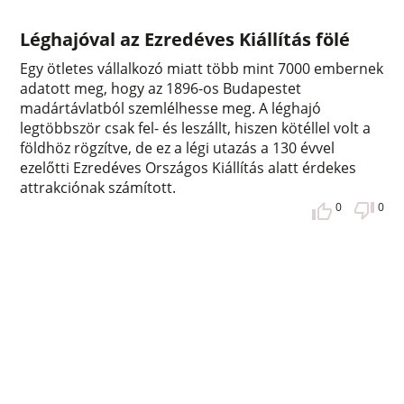
Léghajóval az Ezredéves Kiállítás fölé
Egy ötletes vállalkozó miatt több mint 7000 embernek
adatott meg, hogy az 1896-os Budapestet
madártávlatból szemlélhesse meg. A léghajó
legtöbbször csak fel- és leszállt, hiszen kötéllel volt a
földhöz rögzítve, de ez a légi utazás a 130 évvel
ezelőtti Ezredéves Országos Kiállítás alatt érdekes
attrakciónak számított.
0
0