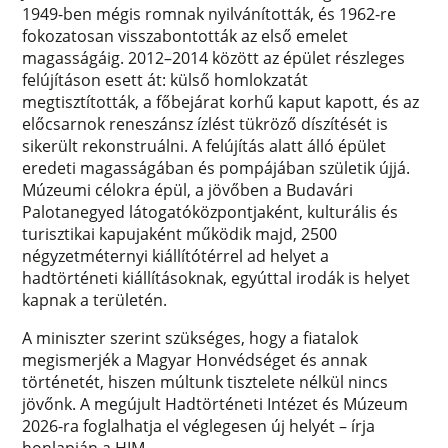
1949-ben mégis romnak nyilvánították, és 1962-re
fokozatosan visszabontották az első emelet
magasságáig. 2012–2014 között az épület részleges
felújításon esett át: külső homlokzatát
megtisztították, a főbejárat korhű kaput kapott, és az
előcsarnok reneszánsz ízlést tükröző díszítését is
sikerült rekonstruálni. A felújítás alatt álló épület
eredeti magasságában és pompájában születik újjá.
Múzeumi célokra épül, a jövőben a Budavári
Palotanegyed látogatóközpontjaként, kulturális és
turisztikai kapujaként működik majd, 2500
négyzetméternyi kiállítótérrel ad helyet a
hadtörténeti kiállításoknak, egyúttal irodák is helyet
kapnak a területén.
A miniszter szerint szükséges, hogy a fiatalok
megismerjék a Magyar Honvédséget és annak
történetét, hiszen múltunk tisztelete nélkül nincs
jövőnk. A megújult Hadtörténeti Intézet és Múzeum
2026-ra foglalhatja el véglegesen új helyét – írja
honlapján a HIM.