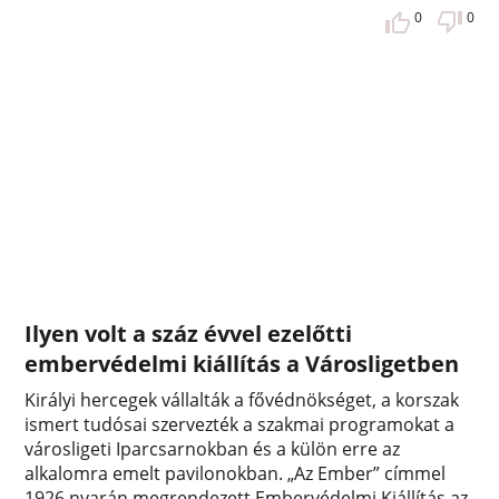
0
0
Ilyen volt a száz évvel ezelőtti
embervédelmi kiállítás a Városligetben
Királyi hercegek vállalták a fővédnökséget, a korszak
ismert tudósai szervezték a szakmai programokat a
városligeti Iparcsarnokban és a külön erre az
alkalomra emelt pavilonokban. „Az Ember” címmel
1926 nyarán megrendezett Embervédelmi Kiállítás az