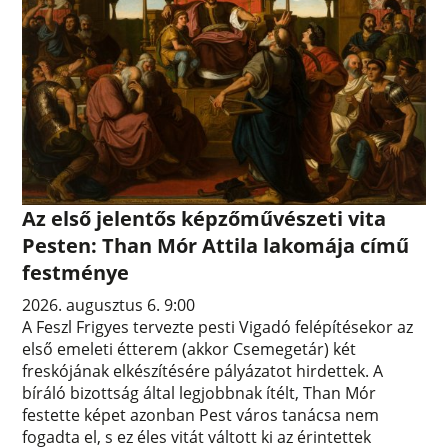
Az első jelentős képzőművészeti vita
Pesten: Than Mór Attila lakomája című
festménye
2026. augusztus 6. 9:00
A Feszl Frigyes tervezte pesti Vigadó felépítésekor az
első emeleti étterem (akkor Csemegetár) két
freskójának elkészítésére pályázatot hirdettek. A
bíráló bizottság által legjobbnak ítélt, Than Mór
festette képet azonban Pest város tanácsa nem
fogadta el, s ez éles vitát váltott ki az érintettek