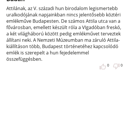
Attilának, az V. századi hun birodalom legismertebb
uralkodójának napjainkban nincs jelentősebb köztéri
emlékműve Budapesten. De számos Attila utca van a
fővárosban, emellett készült róla a VIgadóban freskó,
a két világháború között pedig emlékművet terveztek
állítani neki. A Nemzeti Múzeumban ma záruló Attila-
kiállításon több, Budapest történetéhez kapcsolódó
emlék is szerepelt a hun fejedelemmel
összefüggésben.
0
0