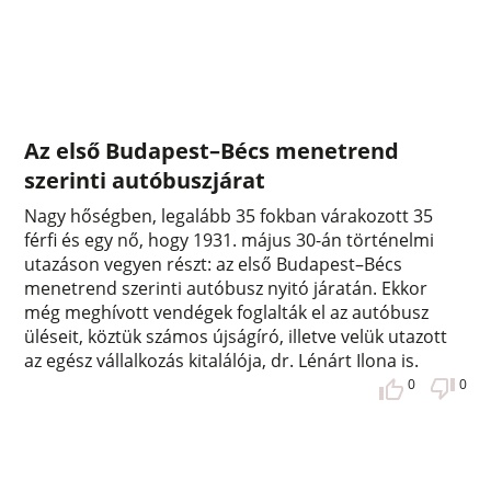
Az első Budapest–Bécs menetrend
szerinti autóbuszjárat
Nagy hőségben, legalább 35 fokban várakozott 35
férfi és egy nő, hogy 1931. május 30-án történelmi
utazáson vegyen részt: az első Budapest–Bécs
menetrend szerinti autóbusz nyitó járatán. Ekkor
még meghívott vendégek foglalták el az autóbusz
üléseit, köztük számos újságíró, illetve velük utazott
az egész vállalkozás kitalálója, dr. Lénárt Ilona is.
0
0