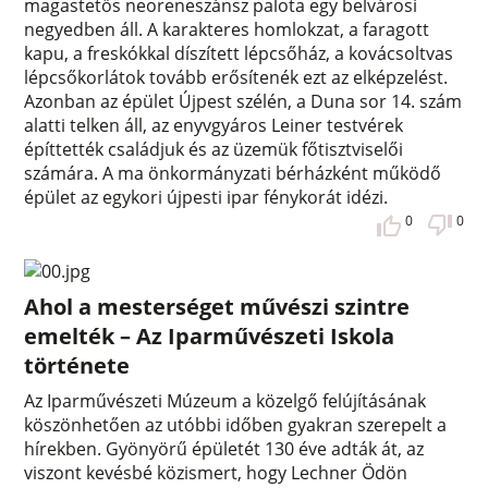
magastetős neoreneszánsz palota egy belvárosi
negyedben áll. A karakteres homlokzat, a faragott
kapu, a freskókkal díszített lépcsőház, a kovácsoltvas
lépcsőkorlátok tovább erősítenék ezt az elképzelést.
Azonban az épület Újpest szélén, a Duna sor 14. szám
alatti telken áll, az enyvgyáros Leiner testvérek
építtették családjuk és az üzemük főtisztviselői
számára. A ma önkormányzati bérházként működő
épület az egykori újpesti ipar fénykorát idézi.
0
0
Ahol a mesterséget művészi szintre
emelték – Az Iparművészeti Iskola
története
Az Iparművészeti Múzeum a közelgő felújításának
köszönhetően az utóbbi időben gyakran szerepelt a
hírekben. Gyönyörű épületét 130 éve adták át, az
viszont kevésbé közismert, hogy Lechner Ödön