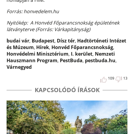
Forrás: honvedelem.hu
Nyitókép: A Honvéd Főparancsnokság épületének
látványterve (Forrás: Várkapitányság)
budai vár
,
Budapest
,
Dísz tér
,
Hadtörténeti Intézet
és Múzeum
,
Hírek
,
Honvéd Főparancsnokság
,
Honvédelmi Minisztérium
,
I. kerület
,
Nemzeti
Hauszmann Program
,
PestBuda
,
pestbuda.hu
,
Várnegyed
109
13
KAPCSOLÓDÓ ÍRÁSOK