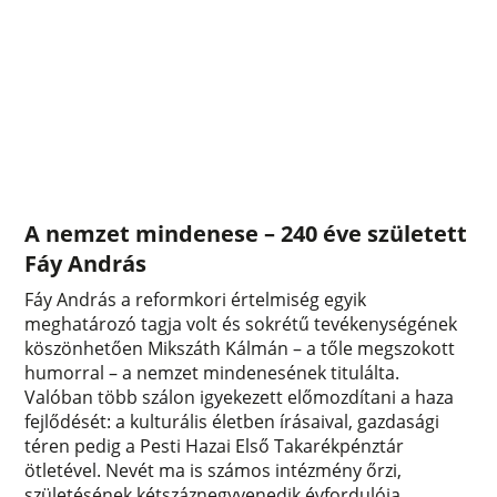
A nemzet mindenese – 240 éve született
Fáy András
Fáy András a reformkori értelmiség egyik
meghatározó tagja volt és sokrétű tevékenységének
köszönhetően Mikszáth Kálmán – a tőle megszokott
humorral – a nemzet mindenesének titulálta.
Valóban több szálon igyekezett előmozdítani a haza
fejlődését: a kulturális életben írásaival, gazdasági
téren pedig a Pesti Hazai Első Takarékpénztár
ötletével. Nevét ma is számos intézmény őrzi,
születésének kétszáznegyvenedik évfordulója