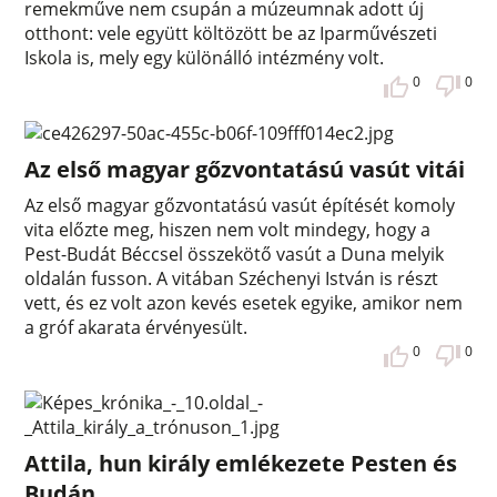
remekműve nem csupán a múzeumnak adott új
otthont: vele együtt költözött be az Iparművészeti
Iskola is, mely egy különálló intézmény volt.
0
0
Az első magyar gőzvontatású vasút vitái
Az első magyar gőzvontatású vasút építését komoly
vita előzte meg, hiszen nem volt mindegy, hogy a
Pest-Budát Béccsel összekötő vasút a Duna melyik
oldalán fusson. A vitában Széchenyi István is részt
vett, és ez volt azon kevés esetek egyike, amikor nem
a gróf akarata érvényesült.
0
0
Attila, hun király emlékezete Pesten és
Budán