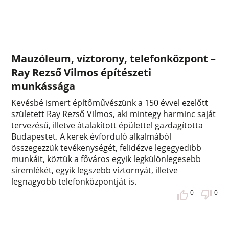
Mauzóleum, víztorony, telefonközpont –
Ray Rezső Vilmos építészeti
munkássága
Kevésbé ismert építőművészünk a 150 évvel ezelőtt
született Ray Rezső Vilmos, aki mintegy harminc saját
tervezésű, illetve átalakított épülettel gazdagította
Budapestet. A kerek évforduló alkalmából
összegezzük tevékenységét, felidézve legegyedibb
munkáit, köztük a főváros egyik legkülönlegesebb
síremlékét, egyik legszebb víztornyát, illetve
legnagyobb telefonközpontját is.
0
0