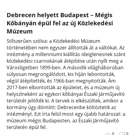
Debrecen helyett Budapest – Mégis
Kőbányán épül fel az új Közlekedési
Múzeum
Stílszerűen szólva: a Közlekedési Múzeum
történetében nem egyszer állították át a váltókat. Az
intézmény a millenniumi kiállítás ideiglenesnek szánt
közlekedési csarnokának átépítése után nyílt meg a
Városligetben 1899-ben. A második világháborúban
súlyosan megrongálódott, kis híján lebontották,
végül átépítették, és 1966-ban megnyitották. Ám
2017-ben elbontották az épületet, és a múzeum új
helyszíneként az egykori kőbányai Északi Járműjavító
területét jelölték ki. A tervek is elkészültek, amikor a
kormány úgy döntött: Debrecenbe költöztetik az
intézményt. Ezt írta felül most egy újabb határozat: a
múzeum mégis Budapesten, az Északi Járműjavító
területén épül fel.
0
0