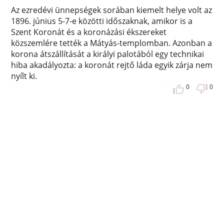
Az ezredévi ünnepségek sorában kiemelt helye volt az
1896. június 5-7-e közötti időszaknak, amikor is a
Szent Koronát és a koronázási ékszereket
közszemlére tették a Mátyás-templomban. Azonban a
korona átszállítását a királyi palotából egy technikai
hiba akadályozta: a koronát rejtő láda egyik zárja nem
nyílt ki.
0
0