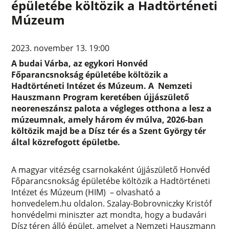
épületébe költözik a Hadtörténeti
Múzeum
2023. november 13. 19:00
A budai Várba, az egykori Honvéd
Főparancsnokság épületébe költözik a
Hadtörténeti Intézet és Múzeum. A Nemzeti
Hauszmann Program keretében újjászülető
neoreneszánsz palota a végleges otthona a lesz a
múzeumnak, amely három év múlva, 2026-ban
költözik majd be a Dísz tér és a Szent György tér
által közrefogott épületbe.
A magyar vitézség csarnokaként újjászülető Honvéd
Főparancsnokság épületébe költözik a Hadtörténeti
Intézet és Múzeum (HIM) – olvasható a
honvedelem.hu oldalon. Szalay-Bobrovniczky Kristóf
honvédelmi miniszter azt mondta, hogy a budavári
Dísz téren álló épület, amelyet a Nemzeti Hauszmann