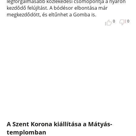
legforgalmasabb közlekedési csomópontja a nyáron
kezdődő felújítást. A bódésor elbontása már
megkezdődött, és eltűnhet a Gomba is.
0
0
A Szent Korona kiállítása a Mátyás-
templomban