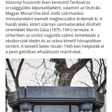
Vázsonyi huszonöt éven keresztül Terézváros
országgyűlési képviselőjeként, valamint az Osztrák–
Magyar Monarchia első zsidó származású
minisztereként kiemelt megbecsülést érdemelt ki. A
hasáb alakú, kitárt szárnyú sasmadarakkal díszített
síremlékét Maróti Géza (1875–1941) tervezte. A
sírkertben az utolsó nagyobb számú temetkezés a
vészkorszak idején és az utána követő hónapokban
történt. A temető keleti részén 1945-ben helyezték el
a pesti gettóban elhalálozott mártírokat.