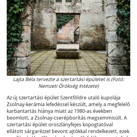
Lajta Béla tervezte a szertartási épületet is (Fotó:
Nemzeti Örökség Intézete)
Az új szertartási épület Szentföldre utaló kupolája
Zsolnay-kerámia lefedéssel készült, amely a megfelelő
karbantartás hiánya miatt az 1980-as években
beomlott, a Zsolnay-cserépborítás megsemmisült. A
szertartási épület oroszlányfejes kopogtatóval
ellátott sárgarézzel bevont ajtókkal rendelkezett, ezek