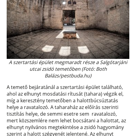
A szertartási épület megmaradt része a Salgótarjáni
utcai zsidó temetőben (Fotó: Both
Balázs/pestbuda.hu)
A temető bejáratánál a szertartási épület található,
ahol az elhunyt mosdatási rítusát (tahara) végzik el,
míg a keresztény temetőben a halottbúcsúztatás
helye a ravatalozó. A taharaház az előírás szerinti
tisztítás helye, de semmi esetre sem ravatalozó,
mert közszemlére nem lehet bocsátani a halottat, az
elhunyt nyilvános megtekintése a zsidó hagyomány
szerint a halott szégyenét jelentené. Az elhunyt