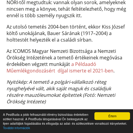
NÖRI-től megtudtuk: vannak olyan sorok, amelyeknek
nincsen meg a könyve, tehát feltételezhető, hogy még
ennél is több személy nyugszik itt.
Az utolsó temetés 2004-ben történt, ekkor Kiss József
költő unokájának, Bauer Sárának (1917–2004) a
holttestét helyezték el a családi sírban.
Az ICOMOS Magyar Nemzeti Bizottsága a Nemzeti
Örökség Intézetének a temető értékeinek megóvása
érdekében végzett munkáját
a Példaadó
Műemlékgondozásért díjjal ismerte el 2021-ben
.
Nyitókép: A temető a polgári-vállalkozó réteg
nyughelyévé vált, akik saját maguk és családjuk
részére mauzóleumokat építettek (Fotó: Nemzeti
Örökség Intézete)
150 éve
,
1873
,
Budapest
,
Fellner Sándor
,
A PestBuda a jobb felhasználói élmény biztosítása érdekében
Értem
Józsefváros
,
Lajta Béla
,
magyar örökség
,
Millisits
sütiket használ. A PestBuda látogatásával Ön beleegyezik az
ilyen adatfájlok fogadásába és elfogadja az adat- és sütikezelésre vonatkozó irányelveket.
Máté
,
Nemzeti Örökség Intézete
,
Örökségünk
,
További információk
PestBuda
,
pestbuda.hu
,
Quittner Zsigmond
,