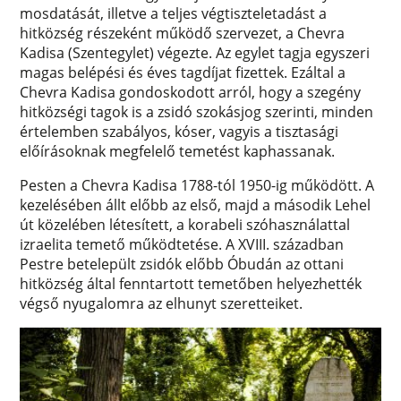
mosdatását, illetve a teljes végtiszteletadást a
hitközség részeként működő szervezet, a Chevra
Kadisa (Szentegylet) végezte. Az egylet tagja egyszeri
magas belépési és éves tagdíjat fizettek. Ezáltal a
Chevra Kadisa gondoskodott arról, hogy a szegény
hitközségi tagok is a zsidó szokásjog szerinti, minden
értelemben szabályos, kóser, vagyis a tisztasági
előírásoknak megfelelő temetést kaphassanak.
Pesten a Chevra Kadisa 1788-tól 1950-ig működött. A
kezelésében állt előbb az első, majd a második Lehel
út közelében létesített, a korabeli szóhasználattal
izraelita temető működtetése. A XVIII. században
Pestre betelepült zsidók előbb Óbudán az ottani
hitközség által fenntartott temetőben helyezhették
végső nyugalomra az elhunyt szeretteiket.