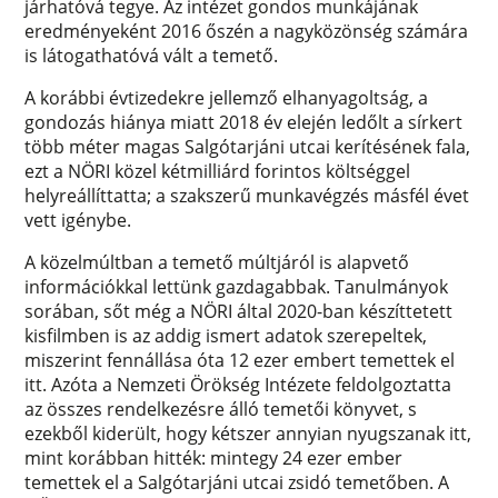
járhatóvá tegye. Az intézet gondos munkájának
eredményeként 2016 őszén a nagyközönség számára
is látogathatóvá vált a temető.
A korábbi évtizedekre jellemző elhanyagoltság, a
gondozás hiánya miatt 2018 év elején ledőlt a sírkert
több méter magas Salgótarjáni utcai kerítésének fala,
ezt a NÖRI közel kétmilliárd forintos költséggel
helyreállíttatta; a szakszerű munkavégzés másfél évet
vett igénybe.
A közelmúltban a temető múltjáról is alapvető
információkkal lettünk gazdagabbak. Tanulmányok
sorában, sőt még a NÖRI által 2020-ban készíttetett
kisfilmben is az addig ismert adatok szerepeltek,
miszerint fennállása óta 12 ezer embert temettek el
itt. Azóta a Nemzeti Örökség Intézete feldolgoztatta
az összes rendelkezésre álló temetői könyvet, s
ezekből kiderült, hogy kétszer annyian nyugszanak itt,
mint korábban hitték: mintegy 24 ezer ember
temettek el a Salgótarjáni utcai zsidó temetőben. A