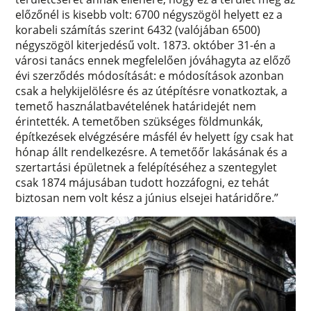
előzőnél is kisebb volt: 6700 négyszögöl helyett ez a
korabeli számítás szerint 6432 (valójában 6500)
négyszögöl kiterjedésű volt. 1873. október 31-én a
városi tanács ennek megfelelően jóváhagyta az előző
évi szerződés módosítását: e módosítások azonban
csak a helykijelölésre és az útépítésre vonatkoztak, a
temető használatbavételének határidejét nem
érintették. A temetőben szükséges földmunkák,
építkezések elvégzésére másfél év helyett így csak hat
hónap állt rendelkezésre. A temetőőr lakásának és a
szertartási épületnek a felépítéséhez a szentegylet
csak 1874 májusában tudott hozzáfogni, ez tehát
biztosan nem volt kész a június elsejei határidőre.