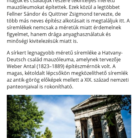
maguk és családjuk részére tekintélyes méretű
mauzóleumokat építettek. Ezek közül a legtöbbet
Fellner Sándor és Quittner Zsigmond tervezte, de
több más neves építész alkotásait is megtaláljuk itt. A
síremlékek nemcsak a méretük miatt érdemelnek
figyelmet, hanem drága anyaghasználatuk és
minőségi kivitelezésük miatt is.
A sírkert legnagyobb méretű síremléke a Hatvany-
Deutsch család mauzóleuma, amelynek tervezője
Weber Antal (1823–1889) építészmérnök volt. A
magas, kétoldalt lépcsőkön megközelíthető síremlék
az antik-görög előképek mellett a XIX. század nemzeti
panteonjaival is rokonítható.