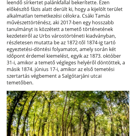
leendő sírkertet palánkfallal bekerítette. Ezen
előkészítő fázis alatt derült ki, hogy a kijelölt terület
alkalmatlan temetkezési célokra. Csáki Tamás
művészettörténész, aki 2017-ben egy hosszabb
tanulmányt is közzétett a temető történetének
kezdeteiről az Urbs várostörténeti kiadványban,
részletesen mutatta be az 1872-től 1874-ig tartó
egyeztetési-döntési folyamatot, amely során két
időpont érdemel kiemelést, egyik az 1873. október
31-i, amikor a temető végleges helyéről döntöttek, a
másik 1874. június 17-i, amikor az első temetési
szertartás végbement a Salgótarjáni utcai
temetőben.