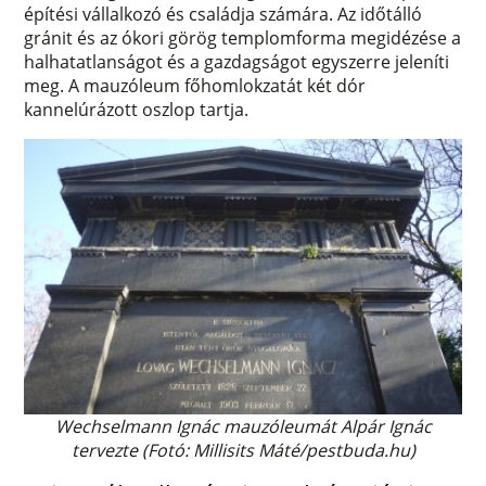
építési vállalkozó és családja számára. Az időtálló
gránit és az ókori görög templomforma megidézése a
halhatatlanságot és a gazdagságot egyszerre jeleníti
meg. A mauzóleum főhomlokzatát két dór
kannelúrázott oszlop tartja.
Wechselmann Ignác mauzóleumát Alpár Ignác
tervezte (Fotó: Millisits Máté/pestbuda.hu)