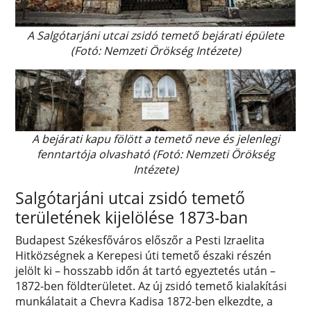
A Salgótarjáni utcai zsidó temető bejárati épülete
(Fotó: Nemzeti Örökség Intézete)
A bejárati kapu fölött a temető neve és jelenlegi
fenntartója olvasható (Fotó: Nemzeti Örökség
Intézete)
Salgótarjáni utcai zsidó temető
területének kijelölése 1873-ban
Budapest Székesfőváros előszőr a Pesti Izraelita
Hitközségnek a Kerepesi úti temető északi részén
jelölt ki – hosszabb időn át tartó egyeztetés után –
1872-ben földterületet. Az új zsidó temető kialakítási
munkálatait a Chevra Kadisa 1872-ben elkezdte, a