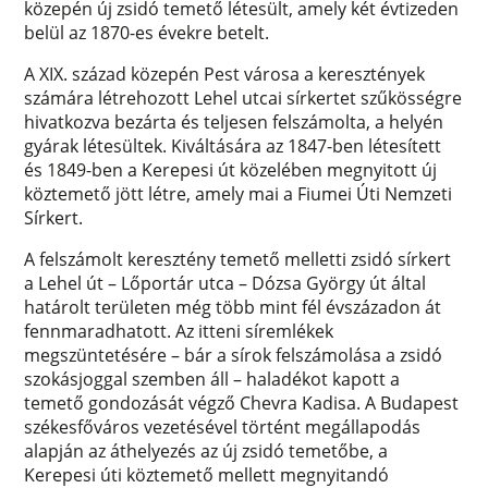
közepén új zsidó temető létesült, amely két évtizeden
belül az 1870-es évekre betelt.
A XIX. század közepén Pest városa a keresztények
számára létrehozott Lehel utcai sírkertet szűkösségre
hivatkozva bezárta és teljesen felszámolta, a helyén
gyárak létesültek. Kiváltására az 1847-ben létesített
és 1849-ben a Kerepesi út közelében megnyitott új
köztemető jött létre, amely mai a Fiumei Úti Nemzeti
Sírkert.
A felszámolt keresztény temető melletti zsidó sírkert
a Lehel út – Lőportár utca – Dózsa György út által
határolt területen még több mint fél évszázadon át
fennmaradhatott. Az itteni síremlékek
megszüntetésére – bár a sírok felszámolása a zsidó
szokásjoggal szemben áll – haladékot kapott a
temető gondozását végző Chevra Kadisa. A Budapest
székesfőváros vezetésével történt megállapodás
alapján az áthelyezés az új zsidó temetőbe, a
Kerepesi úti köztemető mellett megnyitandó