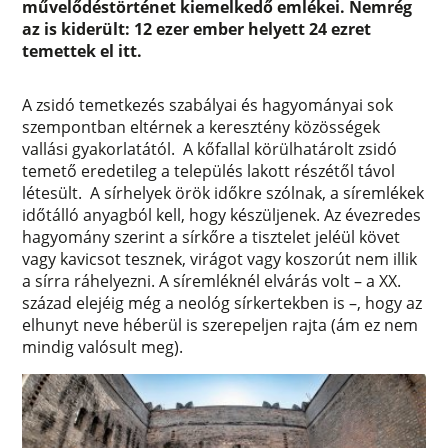
művelődéstörténet kiemelkedő emlékei. Nemrég
az is kiderült: 12 ezer ember helyett 24 ezret
temettek el itt.
A zsidó temetkezés szabályai és hagyományai sok
szempontban eltérnek a keresztény közösségek
vallási gyakorlatától. A kőfallal körülhatárolt zsidó
temető eredetileg a település lakott részétől távol
létesült. A sírhelyek örök időkre szólnak, a síremlékek
időtálló anyagból kell, hogy készüljenek. Az évezredes
hagyomány szerint a sírkőre a tisztelet jeléül követ
vagy kavicsot tesznek, virágot vagy koszorút nem illik
a sírra ráhelyezni. A síremléknél elvárás volt – a XX.
század elejéig még a neológ sírkertekben is –, hogy az
elhunyt neve héberül is szerepeljen rajta (ám ez nem
mindig valósult meg).