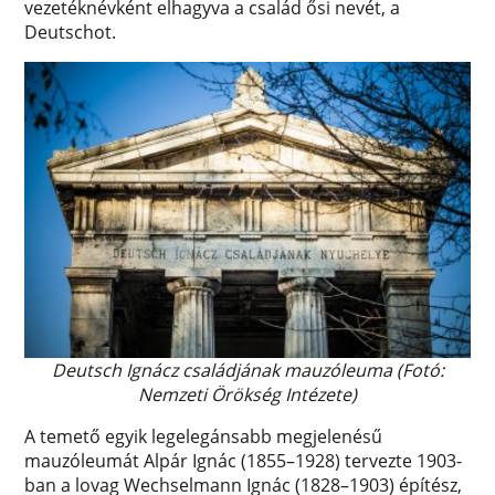
vezetéknévként elhagyva a család ősi nevét, a
Deutschot.
Deutsch Ignácz családjának mauzóleuma (Fotó:
Nemzeti Örökség Intézete)
A temető egyik legelegánsabb megjelenésű
mauzóleumát Alpár Ignác (1855–1928) tervezte 1903-
ban a lovag Wechselmann Ignác (1828–1903) építész,