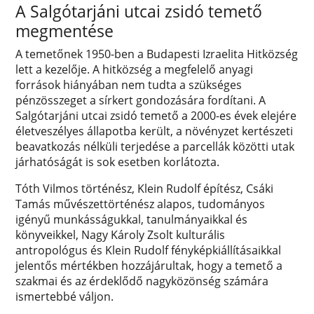
A Salgótarjáni utcai zsidó temető
megmentése
A temetőnek 1950-ben a Budapesti Izraelita Hitközség
lett a kezelője. A hitközség a megfelelő anyagi
források hiányában nem tudta a szükséges
pénzösszeget a sírkert gondozására fordítani. A
Salgótarjáni utcai zsidó temető a 2000-es évek elejére
életveszélyes állapotba került, a növényzet kertészeti
beavatkozás nélküli terjedése a parcellák közötti utak
járhatóságát is sok esetben korlátozta.
Tóth Vilmos történész, Klein Rudolf építész, Csáki
Tamás művészettörténész alapos, tudományos
igényű munkásságukkal, tanulmányaikkal és
könyveikkel, Nagy Károly Zsolt kulturális
antropológus és Klein Rudolf fényképkiállításaikkal
jelentős mértékben hozzájárultak, hogy a temető a
szakmai és az érdeklődő nagyközönség számára
ismertebbé váljon.