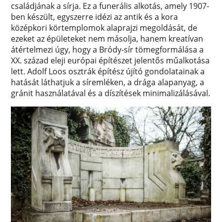
családjának a sírja. Ez a funerális alkotás, amely 1907-
ben készült, egyszerre idézi az antik és a kora
középkori körtemplomok alaprajzi megoldását, de
ezeket az épületeket nem másolja, hanem kreatívan
átértelmezi úgy, hogy a Bródy-sír tömegformálása a
XX. század eleji európai építészet jelentős műalkotása
lett. Adolf Loos osztrák építész újító gondolatainak a
hatását láthatjuk a síremléken, a drága alapanyag, a
gránit használatával és a díszítések minimalizálásával.