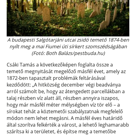
A budapesti Salgótarjáni utcai zsidó temető 1874-ben
nyílt meg a mai Fiumei úti sírkert szomszédságában
(Fotó: Both Balázs/pestbuda.hu)
Csáki Tamás a következőképen foglalta össze a
temető megnyitását megelőző másfél évet, amely az
1872-ben tapasztalt problémák feltárásával
kezdődött:
A hitközség december végi beadványa
arról számolt be, hogy az átengedett parcellákban a
talaj részben víz alatt áll, részben annyira iszapos,
hogy már másfél méter mélységben víz tör elő – a
sírokat tehát a köztemetői szabályzatnak megfelelő
módon nem lehet megásni. A másfél éves határidő
által szorítva felkérték a várost, a lehető leghamarabb
szárítsa ki a területet, és építse meg a temetőbe