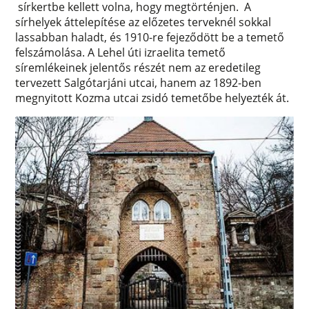
sírkertbe kellett volna, hogy megtörténjen. A
sírhelyek áttelepítése az előzetes terveknél sokkal
lassabban haladt, és 1910-re fejeződött be a temető
felszámolása. A Lehel úti izraelita temető
síremlékeinek jelentős részét nem az eredetileg
tervezett Salgótarjáni utcai, hanem az 1892-ben
megnyitott Kozma utcai zsidó temetőbe helyezték át.