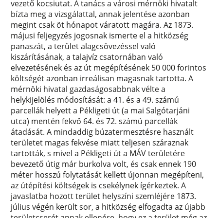
vezető kocsiutat. A tanács a városi mérnöki hivatalt
bízta meg a vizsgálattal, annak jelentése azonban
megint csak öt hónapot váratott magára. Az 1873.
májusi feljegyzés jogosnak ismerte el a hitközség
panaszát, a terület alagcsövezéssel való
kiszárításának, a talajvíz csatornában való
elvezetésének és az út megépítésének 50 000 forintos
költségét azonban irreálisan magasnak tartotta. A
mérnöki hivatal gazdaságosabbnak vélte a
helykijelölés módosítását: a 41. és a 49. számú
parcellák helyett a Pékligeti út (a mai Salgótarjáni
utca) mentén fekvő 64. és 72. számú parcellák
átadását. A mindaddig búzatermesztésre használt
területet magas fekvése miatt teljesen száraznak
tartották, s mivel a Pékligeti út a MÁV területére
bevezető útig már burkolva volt, és csak ennek 190
méter hosszú folytatását kellett újonnan megépíteni,
az útépítési költségek is csekélynek ígérkeztek. A
javaslatba hozott terület helyszíni szemléjére 1873.
július végén került sor, a hitközség elfogadta az újabb
területcserét annak ellenére, hogy ez a terület még az