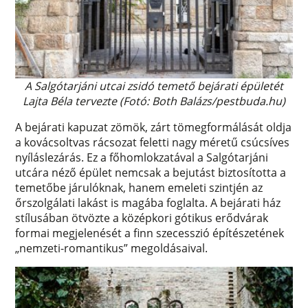
A Salgótarjáni utcai zsidó temető bejárati épületét
Lajta Béla tervezte (Fotó: Both Balázs/pestbuda.hu)
A bejárati kapuzat zömök, zárt tömegformálását oldja
a kovácsoltvas rácsozat feletti nagy méretű csúcsíves
nyíláslezárás. Ez a főhomlokzatával a Salgótarjáni
utcára néző épület nemcsak a bejutást biztosította a
temetőbe járulóknak, hanem emeleti szintjén az
őrszolgálati lakást is magába foglalta. A bejárati ház
stílusában ötvözte a középkori gótikus erődvárak
formai megjelenését a finn szecesszió építészetének
„nemzeti-romantikus” megoldásaival.