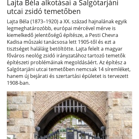
Lajta Béla alkotásai a Salgótarjáni
utcai zsidó temetőben
Lajta Béla (1873–1920) a XX. század hajnalának egyik
legmeghatározóbb, európai mércével mérve is
kiemelkedő jelentőségű építésze, a Pesti Chevra
Kadisa műszaki tanácsosa lett 1905-től és ezt a
tisztséget haláláig betöltötte. Lajta felelt a magyar
főváros neológ zsidó irányzatához tartozó temetők
építészeti problémáinak megoldásáért. Az építész a
Salgótarjáni utcai temetőben nemcsak 14 síremléket,
hanem új bejárati és szertartási épületet is tervezett
1908-ban.