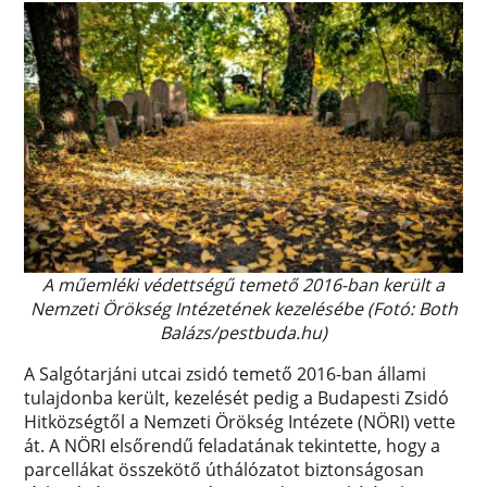
A műemléki védettségű temető 2016-ban került a
Nemzeti Örökség Intézetének kezelésébe (Fotó: Both
Balázs/pestbuda.hu)
A Salgótarjáni utcai zsidó temető 2016-ban állami
tulajdonba került, kezelését pedig a Budapesti Zsidó
Hitközségtől a Nemzeti Örökség Intézete (NÖRI) vette
át. A NÖRI elsőrendű feladatának tekintette, hogy a
parcellákat összekötő úthálózatot biztonságosan