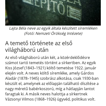
Lajta Béla neve az egyik általa készített síremléken
(Fotó: Nemzeti Örökség Intézete)
A temető története az első
világháború után
Az első világháború után két, a közérdeklődésre
számot tartó temetés történt a sírkertben. Az egyik
Kiss József (1843–1921) költő temetése 1922. január
elején volt. A neves költő síremléke, amely Gárdos
Aladár (1878–1945) szobrász alkotása, csak 1930-ban
készült el, amelynek az előlapján található díszítése a
nagy méretű babérkoszorú, míg a hátlapján lantot
faragtak ki. A másik neves halottja a sírkertnek
Vázsonyi Vilmos (1868–1926) ügyvéd, politikus volt.