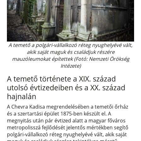
A temető a polgári-vállalkozó réteg nyughelyévé vált,
akik saját maguk és családjuk részére
mauzóleumokat építettek (Fotó: Nemzeti Örökség
Intézete)
A temető története a XIX. század
utolsó évtizedeiben és a XX. század
hajnalán
A Chevra Kadisa megrendelésében a temetői őrház
és a szertartási épület 1875-ben készült el. A
megnyitás után pár évtized alatt a magyar főváros
metropolisszá fejlődését jelentős mértékben segítő
polgári-vállalkozó réteg nyughelyévé vált, akik saját