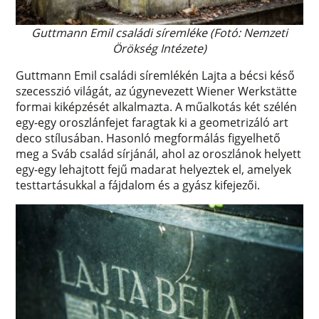
Guttmann Emil családi síremléke (Fotó: Nemzeti
Örökség Intézete)
Guttmann Emil családi síremlékén Lajta a bécsi késő
szecesszió világát, az úgynevezett Wiener Werkstätte
formai kiképzését alkalmazta. A műalkotás két szélén
egy-egy oroszlánfejet faragtak ki a geometrizáló art
deco stílusában. Hasonló megformálás figyelhető
meg a Sváb család sírjánál, ahol az oroszlánok helyett
egy-egy lehajtott fejű madarat helyeztek el, amelyek
testtartásukkal a fájdalom és a gyász kifejezői.