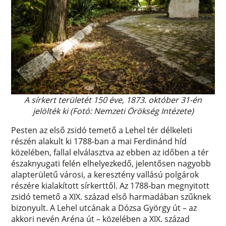
A sírkert területét 150 éve, 1873. október 31-én
jelölték ki (Fotó: Nemzeti Örökség Intézete)
Pesten az első zsidó temető a Lehel tér délkeleti
részén alakult ki 1788-ban a mai Ferdinánd híd
közelében, fallal elválasztva az ebben az időben a tér
északnyugati felén elhelyezkedő, jelentősen nagyobb
alapterületű városi, a keresztény vallású polgárok
részére kialakított sírkerttől. Az 1788-ban megnyitott
zsidó temető a XIX. század első harmadában szűknek
bizonyult. A Lehel utcának a Dózsa György út – az
akkori nevén Aréna út – közelében a XIX. század