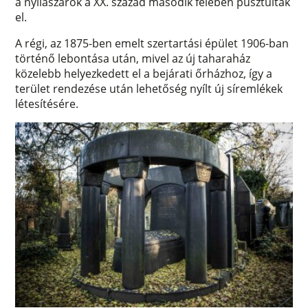
a nyílászárók a XX. század második felében pusztultak
el.
A régi, az 1875-ben emelt szertartási épület 1906-ban
történő lebontása után, mivel az új taharaház
közelebb helyezkedett el a bejárati őrházhoz, így a
terület rendezése után lehetőség nyílt új síremlékek
létesítésére.