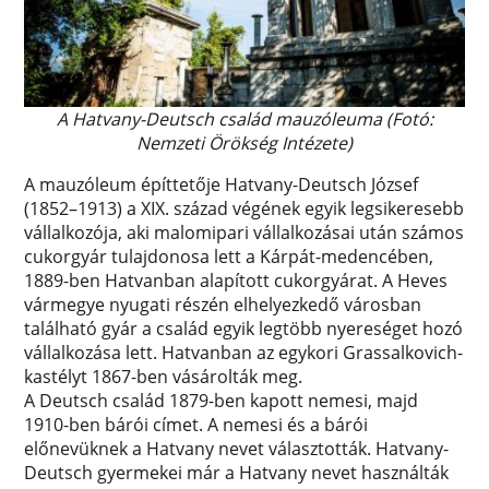
A Hatvany-Deutsch család mauzóleuma (Fotó:
Nemzeti Örökség Intézete)
A mauzóleum építtetője Hatvany-Deutsch József
(1852–1913) a XIX. század végének egyik legsikeresebb
vállalkozója, aki malomipari vállalkozásai után számos
cukorgyár tulajdonosa lett a Kárpát-medencében,
1889-ben Hatvanban alapított cukorgyárat. A Heves
vármegye nyugati részén elhelyezkedő városban
található gyár a család egyik legtöbb nyereséget hozó
vállalkozása lett. Hatvanban az egykori Grassalkovich-
kastélyt 1867-ben vásárolták meg.
A Deutsch család 1879-ben kapott nemesi, majd
1910-ben bárói címet. A nemesi és a bárói
előnevüknek a Hatvany nevet választották. Hatvany-
Deutsch gyermekei már a Hatvany nevet használták