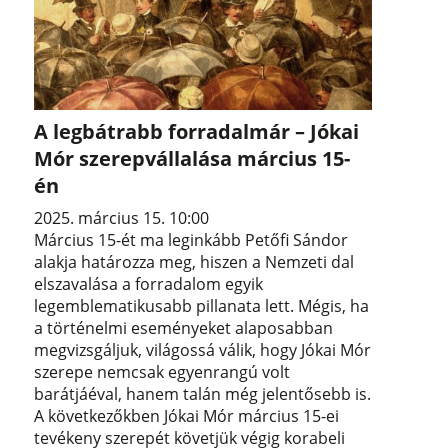
A legbátrabb forradalmár – Jókai
Mór szerepvállalása március 15-
én
2025. március 15. 10:00
Március 15-ét ma leginkább Petőfi Sándor
alakja határozza meg, hiszen a Nemzeti dal
elszavalása a forradalom egyik
legemblematikusabb pillanata lett. Mégis, ha
a történelmi eseményeket alaposabban
megvizsgáljuk, világossá válik, hogy Jókai Mór
szerepe nemcsak egyenrangú volt
barátjáéval, hanem talán még jelentősebb is.
A következőkben Jókai Mór március 15-ei
tevékeny szerepét követjük végig korabeli