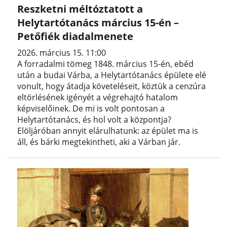
Reszketni méltóztatott a
Helytartótanács március 15-én –
Petőfiék diadalmenete
2026. március 15. 11:00
A forradalmi tömeg 1848. március 15-én, ebéd
után a budai Várba, a Helytartótanács épülete elé
vonult, hogy átadja követeléseit, köztük a cenzúra
eltörlésének igényét a végrehajtó hatalom
képviselőinek. De mi is volt pontosan a
Helytartótanács, és hol volt a központja?
Elöljáróban annyit elárulhatunk: az épület ma is
áll, és bárki megtekintheti, aki a Várban jár.