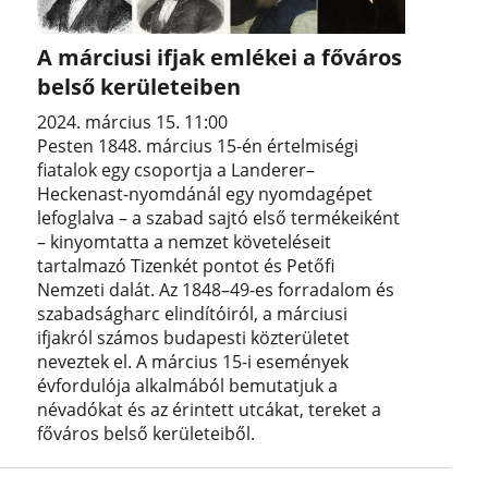
A márciusi ifjak emlékei a főváros
belső kerületeiben
2024. március 15. 11:00
Pesten 1848. március 15-én értelmiségi
fiatalok egy csoportja a Landerer–
Heckenast-nyomdánál egy nyomdagépet
lefoglalva – a szabad sajtó első termékeiként
– kinyomtatta a nemzet követeléseit
tartalmazó Tizenkét pontot és Petőfi
Nemzeti dalát. Az 1848–49-es forradalom és
szabadságharc elindítóiról, a márciusi
ifjakról számos budapesti közterületet
neveztek el. A március 15-i események
évfordulója alkalmából bemutatjuk a
névadókat és az érintett utcákat, tereket a
főváros belső kerületeiből.