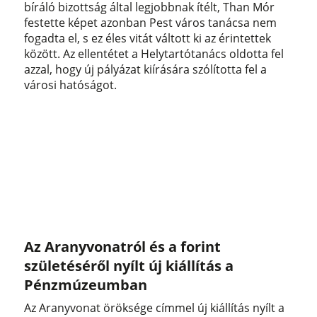
bíráló bizottság által legjobbnak ítélt, Than Mór
festette képet azonban Pest város tanácsa nem
fogadta el, s ez éles vitát váltott ki az érintettek
között. Az ellentétet a Helytartótanács oldotta fel
azzal, hogy új pályázat kiírására szólította fel a
városi hatóságot.
Az Aranyvonatról és a forint
születéséről nyílt új kiállítás a
Pénzmúzeumban
Az Aranyvonat öröksége címmel új kiállítás nyílt a