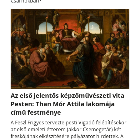
Csarnokban?
Az első jelentős képzőművészeti vita
Pesten: Than Mór Attila lakomája
című festménye
A Feszl Frigyes tervezte pesti Vigadó felépítésekor
az első emeleti étterem (akkor Csemegetár) két
freskójának elkészítésére pályázatot hirdettek. A