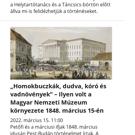
a Helytartótanács és a Táncsics-börtön előtt
állva mi is felidézhetjük a történéseket.
„Homokbuczkák, dudva, kóró és
vadnövények” – Ilyen volt a
Magyar Nemzeti Múzeum
környezete 1848. március 15-én
2022. március 15. 11:00
Petőfi és a márciusi ifjak 1848. március
idusán Pest-Budán történelmet írtak. A