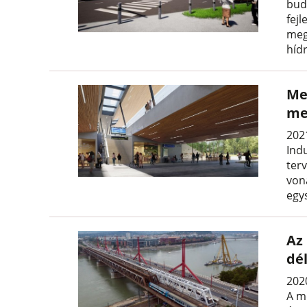
bud
fejl
meg
hídr
Me
me
2021
Ind
terv
von
egy
Az
dél
202
A m