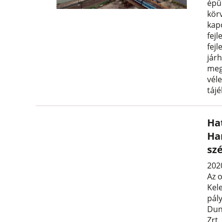
épül
kör
kap
fejl
fej
jár
meg
véle
táj
Ha
Ha
szé
2020
Az 
Kel
pál
Dun
Zrt.