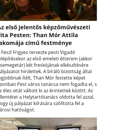
Az első jelentős képzőművészeti
ita Pesten: Than Mór Attila
lakomája című festménye
 Feszl Frigyes tervezte pesti Vigadó
elépítésekor az első emeleti étterem (akkor
semegetár) két freskójának elkészítésére
ályázatot hirdettek. A bíráló bizottság által
egjobbnak ítélt, Than Mór festette képet
zonban Pest város tanácsa nem fogadta el, s
z éles vitát váltott ki az érintettek között. Az
llentétet a Helytartótanács oldotta fel azzal,
ogy új pályázat kiírására szólította fel a
árosi hatóságot.