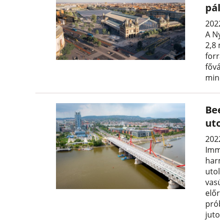
pá
2022
A N
2,8 
for
fővá
min
Be
uto
202
Imm
har
utol
vas
elő
pró
juto