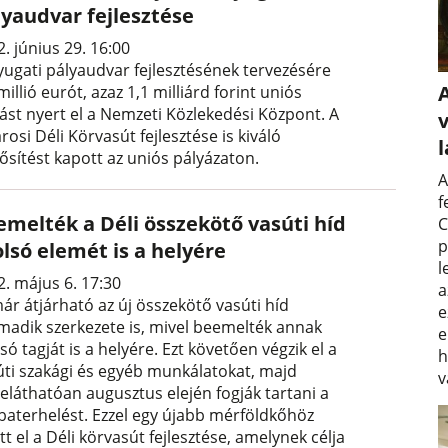
lyaudvar fejlesztése
. június 29. 16:00
yugati pályaudvar fejlesztésének tervezésére
millió eurót, azaz 1,1 milliárd forint uniós
rást nyert el a Nemzeti Közlekedési Központ. A
v
rosi Déli Körvasút fejlesztése is kiváló
ősítést kapott az uniós pályázaton.
A
f
emelték a Déli összekötő vasúti híd
C
p
lsó elemét is a helyére
l
2. május 6. 17:30
a
ár átjárható az új összekötő vasúti híd
e
madik szerkezete is, mivel beemelték annak
e
só tagját is a helyére. Ezt követően végzik el a
h
úti szakági és egyéb munkálatokat, majd
v
reláthatóan augusztus elején fogják tartani a
baterhelést. Ezzel egy újabb mérföldkőhöz
tt el a Déli körvasút fejlesztése, amelynek célja