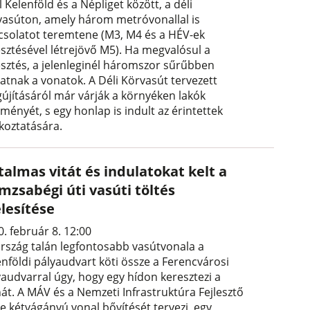
 Kelenföld és a Népliget között, a déli
vasúton, amely három metróvonallal is
csolatot teremtene (M3, M4 és a HÉV-ek
esztésével létrejövő M5). Ha megvalósul a
lesztés, a jelenleginél háromszor sűrűbben
hatnak a vonatok. A Déli Körvasút tervezett
újításáról már várják a környéken lakók
ményét, s egy honlap is indult az érintettek
ékoztatására.
talmas vitát és indulatokat kelt a
mzsabégi úti vasúti töltés
lesítése
. február 8. 12:00
ország talán legfontosabb vasútvonala a
enföldi pályaudvart köti össze a Ferencvárosi
yaudvarral úgy, hogy egy hídon keresztezi a
át. A MÁV és a Nemzeti Infrastruktúra Fejlesztő
 e kétvágányú vonal bővítését tervezi, egy