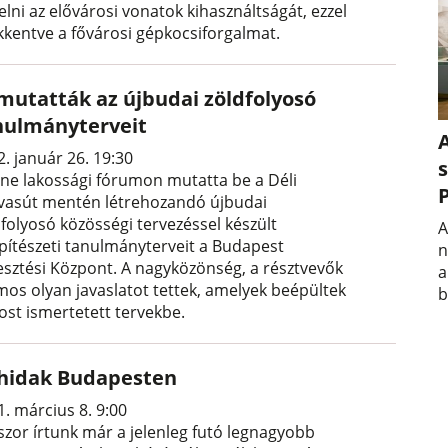
lni az elővárosi vonatok kihasználtságát, ezzel
kkentve a fővárosi gépkocsiforgalmat.
mutatták az újbudai zöldfolyosó
nulmányterveit
A
. január 26. 19:30
s
ine lakossági fórumon mutatta be a Déli
vasút mentén létrehozandó újbudai
dfolyosó közösségi tervezéssel készült
A
építészeti tanulmányterveit a Budapest
n
lesztési Központ. A nagyközönség, a résztvevők
a
mos olyan javaslatot tettek, amelyek beépültek
b
ost ismertetett tervekbe.
 hidak Budapesten
1. március 8. 9:00
szor írtunk már a jelenleg futó legnagyobb