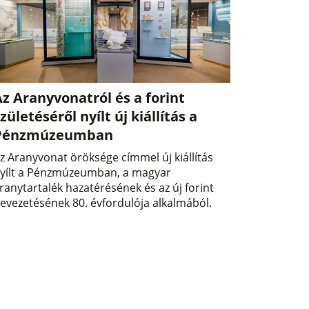
z Aranyvonatról és a forint
zületéséről nyílt új kiállítás a
Pénzmúzeumban
z Aranyvonat öröksége címmel új kiállítás
yílt a Pénzmúzeumban, a magyar
ranytartalék hazatérésének és az új forint
evezetésének 80. évfordulója alkalmából.