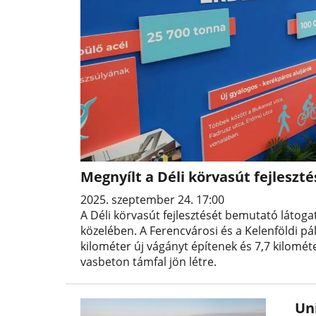
Megnyílt a Déli körvasút fejlesz
2025. szeptember 24. 17:00
A Déli körvasút fejlesztését bemutató látoga
közelében. A Ferencvárosi és a Kelenföldi pá
kilométer új vágányt építenek és 7,7 kilométe
vasbeton támfal jön létre.
Un