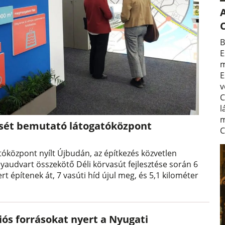
A
B
E
m
E
v
C
l
m
tését bemutató látogatóközpont
C
tóközpont nyílt Újbudán, az építkezés közvetlen
lyaudvart összekötő Déli körvasút fejlesztése során 6
rt építenek át, 7 vasúti híd újul meg, és 5,1 kilométer
iós forrásokat nyert a Nyugati