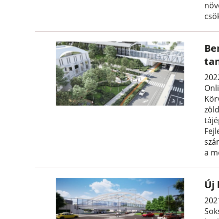
növe
csö
Be
ta
2022
Onl
Kör
zöl
táj
Fej
szá
a m
Új
202
Sok