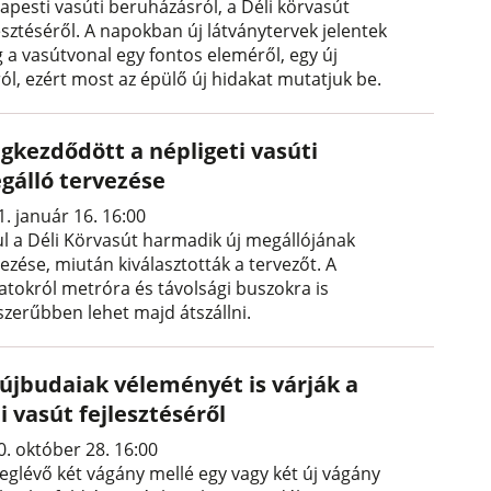
apesti vasúti beruházásról, a Déli körvasút
esztéséről. A napokban új látványtervek jelentek
 a vasútvonal egy fontos eleméről, egy új
ól, ezért most az épülő új hidakat mutatjuk be.
gkezdődött a népligeti vasúti
gálló tervezése
. január 16. 16:00
ul a Déli Körvasút harmadik új megállójának
ezése, miután kiválasztották a tervezőt. A
atokról metróra és távolsági buszokra is
szerűbben lehet majd átszállni.
 újbudaiak véleményét is várják a
i vasút fejlesztéséről
0. október 28. 16:00
eglévő két vágány mellé egy vagy két új vágány