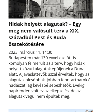
Hidak helyett alagutak? – Egy
meg nem valósult terv a XIX.
századból Pest és Buda
összekötésére
2023. március 11. 14:30
Budapesten már 130 évvel ezelőtt is
komolyan felmerült az a terv, hogy hidak
helyett közúti alagutak épüljenek a Duna
alatt. A javaslattevők azzal érveltek, hogy az
alagutak olcsóbbak, jobban fenntarthatók és
hadászatilag kevésbé sebezhetők. Évekig
napirenden volt ez az elképzelés, de az
alagutak végül nem épültek meg.