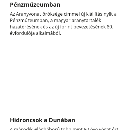
Pénzmúzeumban
Az Aranyvonat öröksége címmel új kiállítás nyílt a
Pénzmúzeumban, a magyar aranytartalék
hazatérésének és az új forint bevezetésének 80.
évfordulója alkalmából.
Hídroncsok a Dunában
A második világháború több mint 80 éve véget ért,