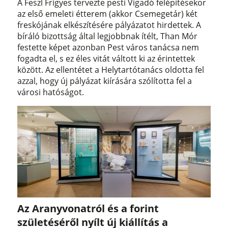
A Feszl Frigyes tervezte pesti Vigadó felépítésekor
az első emeleti étterem (akkor Csemegetár) két
freskójának elkészítésére pályázatot hirdettek. A
bíráló bizottság által legjobbnak ítélt, Than Mór
festette képet azonban Pest város tanácsa nem
fogadta el, s ez éles vitát váltott ki az érintettek
között. Az ellentétet a Helytartótanács oldotta fel
azzal, hogy új pályázat kiírására szólította fel a
városi hatóságot.
Az Aranyvonatról és a forint
születéséről nyílt új kiállítás a