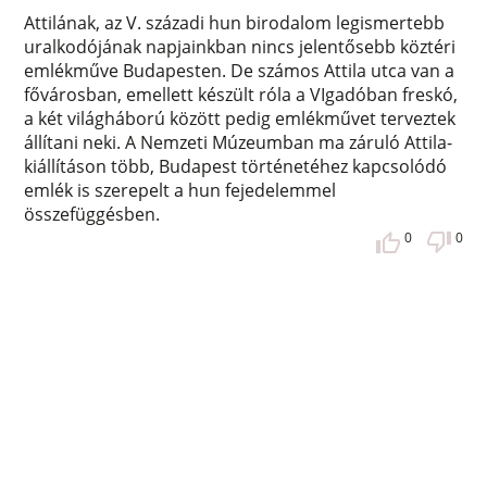
Attilának, az V. századi hun birodalom legismertebb
uralkodójának napjainkban nincs jelentősebb köztéri
emlékműve Budapesten. De számos Attila utca van a
fővárosban, emellett készült róla a VIgadóban freskó,
a két világháború között pedig emlékművet terveztek
állítani neki. A Nemzeti Múzeumban ma záruló Attila-
kiállításon több, Budapest történetéhez kapcsolódó
emlék is szerepelt a hun fejedelemmel
összefüggésben.
0
0