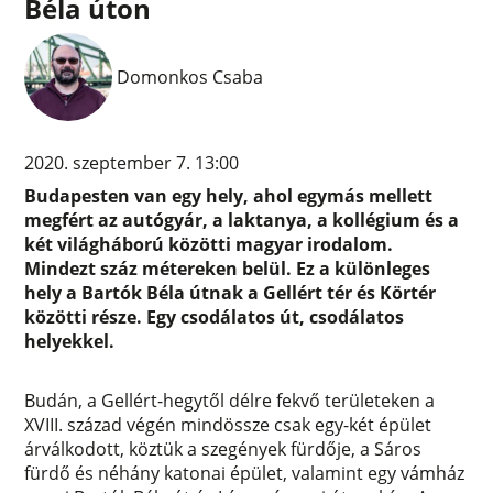
Béla úton
Domonkos Csaba
2020. szeptember 7. 13:00
Budapesten van egy hely, ahol egymás mellett
megfért az autógyár, a laktanya, a kollégium és a
két világháború közötti magyar irodalom.
Mindezt száz métereken belül. Ez a különleges
hely a Bartók Béla útnak a Gellért tér és Körtér
közötti része. Egy csodálatos út, csodálatos
helyekkel.
Budán, a Gellért-hegytől délre fekvő területeken a
XVIII. század végén mindössze csak egy-két épület
árválkodott, köztük a szegények fürdője, a Sáros
fürdő és néhány katonai épület, valamint egy vámház