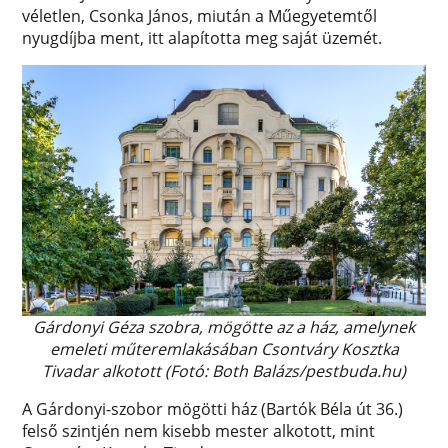
véletlen, Csonka János, miután a Műegyetemtől
nyugdíjba ment, itt alapította meg saját üzemét.
Gárdonyi Géza szobra, mögötte az a ház, amelynek
emeleti műteremlakásában Csontváry Kosztka
Tivadar alkotott (Fotó: Both Balázs/pestbuda.hu)
A Gárdonyi-szobor mögötti ház (Bartók Béla út 36.)
felső szintjén nem kisebb mester alkotott, mint