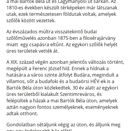
a mai Bartók Béla út és Lágymányosi út sarkán. Az
1810-es években készült térképeken már látszanak
utak, ezek természetesen földutak voltak, amelyek
szőlők között vezettek.
Az évszázados múltra visszatekintő budai
szőlőművelés azonban 1875-ben a filoxérajárvány
miatt egy csapásra eltűnt. Az egykori szőlők helyét
üres területek vették át.
A XIX. század végén azonban jelentős változás történt,
megépült a Ferenc József híd. Ennek a hídnak a
hatására a város szinte átfolyt Budára, megindult a
villamos, sőt a budafoki és a budaörsi HÉV-ek is a
Bartók Béla úton közlekedtek. 30 év alatt az egykori
üres területből kialakult Szentimreváros, és
felépültek a házak a mai Bartók Béla úton, amelyek
aztán nagyon fontos személyeknek, eseményeknek
adtak otthont.
Gondolatban sétáljunk végig az úton, és álljunk meg
egy-egy érdekesebb ház előtt!