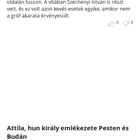
oldalán fusson. A vitában Széchenyi István is részt
vett, és ez volt azon kevés esetek egyike, amikor nem
a gróf akarata érvényesült.
0
0
Attila, hun király emlékezete Pesten és
Budán