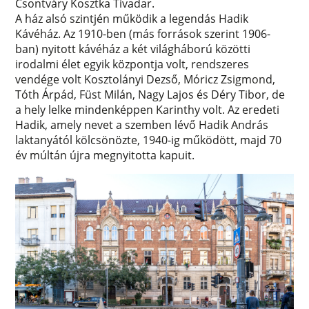
Csontváry Kosztka Tivadar.
A ház alsó szintjén működik a legendás Hadik
Kávéház. Az 1910-ben (más források szerint 1906-
ban) nyitott kávéház a két világháború közötti
irodalmi élet egyik központja volt, rendszeres
vendége volt Kosztolányi Dezső, Móricz Zsigmond,
Tóth Árpád, Füst Milán, Nagy Lajos és Déry Tibor, de
a hely lelke mindenképpen Karinthy volt. Az eredeti
Hadik, amely nevet a szemben lévő Hadik András
laktanyától kölcsönözte, 1940-ig működött, majd 70
év múltán újra megnyitotta kapuit.