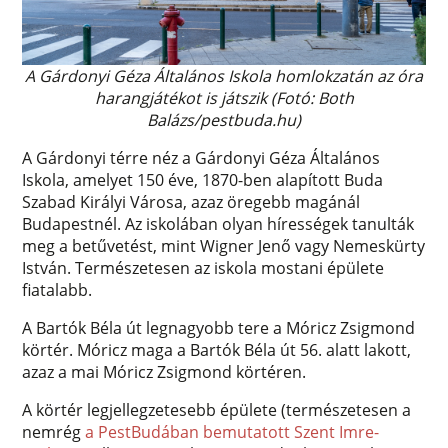
A Gárdonyi Géza Általános Iskola homlokzatán az óra
harangjátékot is játszik (Fotó: Both
Balázs/pestbuda.hu)
A Gárdonyi térre néz a Gárdonyi Géza Általános
Iskola, amelyet 150 éve, 1870-ben alapított Buda
Szabad Királyi Városa, azaz öregebb magánál
Budapestnél. Az iskolában olyan hírességek tanulták
meg a betűvetést, mint Wigner Jenő vagy Nemeskürty
István. Természetesen az iskola mostani épülete
fiatalabb.
A Bartók Béla út legnagyobb tere a Móricz Zsigmond
körtér. Móricz maga a Bartók Béla út 56. alatt lakott,
azaz a mai Móricz Zsigmond körtéren.
A körtér legjellegzetesebb épülete (természetesen a
nemrég
a PestBudában bemutatott Szent Imre-