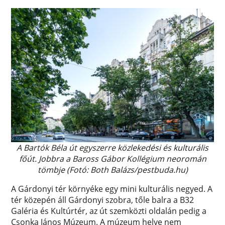
A Bartók Béla út egyszerre közlekedési és kulturális
főút. Jobbra a Baross Gábor Kollégium neoromán
tömbje (Fotó: Both Balázs/pestbuda.hu)
A Gárdonyi tér környéke egy mini kulturális negyed. A
tér közepén áll Gárdonyi szobra, tőle balra a B32
Galéria és Kultúrtér, az út szemközti oldalán pedig a
Csonka János Múzeum. A múzeum helye nem