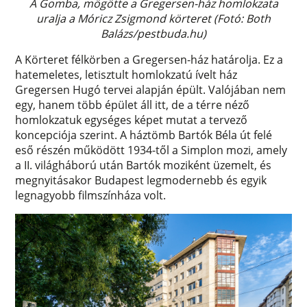
A Gomba, mögötte a Gregersen-ház homlokzata
uralja a Móricz Zsigmond körteret (Fotó: Both
Balázs/pestbuda.hu)
A Körteret félkörben a Gregersen-ház határolja. Ez a
hatemeletes, letisztult homlokzatú ívelt ház
Gregersen Hugó tervei alapján épült. Valójában nem
egy, hanem több épület áll itt, de a térre néző
homlokzatuk egységes képet mutat a tervező
koncepciója szerint. A háztömb Bartók Béla út felé
eső részén működött 1934-től a Simplon mozi, amely
a II. világháború után Bartók moziként üzemelt, és
megnyitásakor Budapest legmodernebb és egyik
legnagyobb filmszínháza volt.