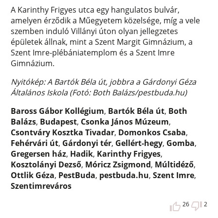
A Karinthy Frigyes utca egy hangulatos bulvár,
amelyen érződik a Műegyetem közelsége, míg a vele
szemben induló Villányi úton olyan jellegzetes
épületek állnak, mint a Szent Margit Gimnázium, a
Szent Imre-plébániatemplom és a Szent Imre
Gimnázium.
Nyitókép: A Bartók Béla út, jobbra a Gárdonyi Géza
Általános Iskola (Fotó: Both Balázs/pestbuda.hu)
Baross Gábor Kollégium
,
Bartók Béla út
,
Both
Balázs
,
Budapest
,
Csonka János Múzeum
,
Csontváry Kosztka Tivadar
,
Domonkos Csaba
,
Fehérvári út
,
Gárdonyi tér
,
Gellért-hegy
,
Gomba
,
Gregersen ház
,
Hadik
,
Karinthy Frigyes
,
Kosztolányi Dezső
,
Móricz Zsigmond
,
Múltidéző
,
Ottlik Géza
,
PestBuda
,
pestbuda.hu
,
Szent Imre
,
Szentimreváros
26
2