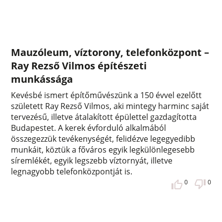
Mauzóleum, víztorony, telefonközpont –
Ray Rezső Vilmos építészeti
munkássága
Kevésbé ismert építőművészünk a 150 évvel ezelőtt
született Ray Rezső Vilmos, aki mintegy harminc saját
tervezésű, illetve átalakított épülettel gazdagította
Budapestet. A kerek évforduló alkalmából
összegezzük tevékenységét, felidézve legegyedibb
munkáit, köztük a főváros egyik legkülönlegesebb
síremlékét, egyik legszebb víztornyát, illetve
legnagyobb telefonközpontját is.
0
0