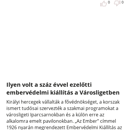
0
0
Ilyen volt a száz évvel ezelőtti
embervédelmi kiállítás a Városligetben
Királyi hercegek vállalták a fővédnökséget, a korszak
ismert tudósai szervezték a szakmai programokat a
városligeti Iparcsarnokban és a külön erre az
alkalomra emelt pavilonokban. „Az Ember” címmel
1926 nyarán megrendezett Embervédelmi Kiállítás az