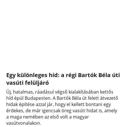
Egy különleges híd: a régi Bartók Béla úti
vasúti felüljáró
Új, hatalmas, ráadásul végső kialakításában kettős
híd épül Budapesten. A Bartók Béla út felett átvezető
hidak építése azzal jár, hogy el kellett bontani egy
érdekes, de már igencsak öreg vasúti hidat is, amely
a maga nemében az első volt a magyar
vasútvonalakon.