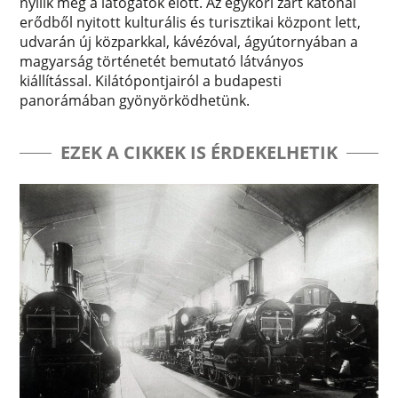
nyílik meg a látogatók előtt. Az egykori zárt katonai
erődből nyitott kulturális és turisztikai központ lett,
udvarán új közparkkal, kávézóval, ágyútornyában a
magyarság történetét bemutató látványos
kiállítással. Kilátópontjairól a budapesti
panorámában gyönyörködhetünk.
EZEK A CIKKEK IS ÉRDEKELHETIK