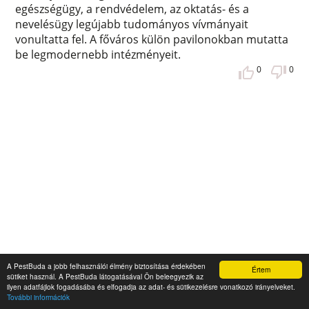
egészségügy, a rendvédelem, az oktatás- és a
nevelésügy legújabb tudományos vívmányait
vonultatta fel. A főváros külön pavilonokban mutatta
be legmodernebb intézményeit.
0
0
A PestBuda a jobb felhasználói élmény biztosítása érdekében
Értem
sütiket használ. A PestBuda látogatásával Ön beleegyezik az
ilyen adatfájlok fogadásába és elfogadja az adat- és sütikezelésre vonatkozó irányelveket.
További információk