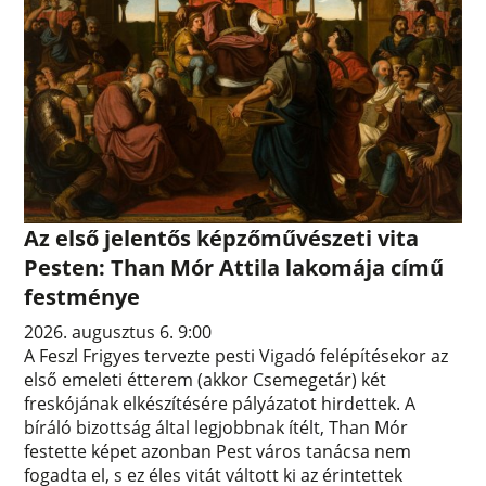
Az első jelentős képzőművészeti vita
Pesten: Than Mór Attila lakomája című
festménye
2026. augusztus 6. 9:00
A Feszl Frigyes tervezte pesti Vigadó felépítésekor az
első emeleti étterem (akkor Csemegetár) két
freskójának elkészítésére pályázatot hirdettek. A
bíráló bizottság által legjobbnak ítélt, Than Mór
festette képet azonban Pest város tanácsa nem
fogadta el, s ez éles vitát váltott ki az érintettek