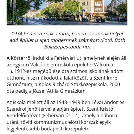
1934-ben nemcsak a mozi, hanem az annak helyet
adó épület is igen modernnek számított (Fotó: Both
Balázs/pestbuda.hu)
A Körtérről indul ki a Fehérvári út, amelynek elején áll
az egykori Váli úti elemi iskola épülete (Váli utca
1.). 1912-es megépülése óta számos iskolának adott
otthont, hisz működött a falai között a Szent Imre
Gimnázium, a Kolos Richárd Szakközépiskola, 2000
óta pedig a József Attila Gimnázium.
Az iskola mellett áll az 1948–1949-ben Lévai Andor és
Szendrői Jenő tervei alapján épített Szent Kristóf
Rendelőintézet (Fehérvári út 12.), amely a háború
utáni, rövid kommunizmus előtti korszak egyik
legjelentősebb budapesti középülete.