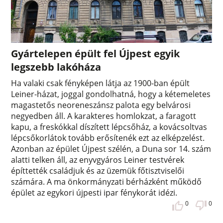
Gyártelepen épült fel Újpest egyik
legszebb lakóháza
Ha valaki csak fényképen látja az 1900-ban épült
Leiner-házat, joggal gondolhatná, hogy a kétemeletes
magastetős neoreneszánsz palota egy belvárosi
negyedben áll. A karakteres homlokzat, a faragott
kapu, a freskókkal díszített lépcsőház, a kovácsoltvas
lépcsőkorlátok tovább erősítenék ezt az elképzelést.
Azonban az épület Újpest szélén, a Duna sor 14. szám
alatti telken áll, az enyvgyáros Leiner testvérek
építtették családjuk és az üzemük főtisztviselői
számára. A ma önkormányzati bérházként működő
épület az egykori újpesti ipar fénykorát idézi.
0
0