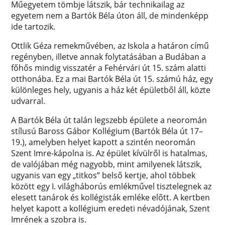
Műegyetem tömbje látszik, bár technikailag az
egyetem nem a Bartók Béla úton áll, de mindenképp
ide tartozik.
Ottlik Géza remekművében, az Iskola a határon című
regényben, illetve annak folytatásában a Budában a
főhős mindig visszatér a Fehérvári út 15. szám alatti
otthonába. Ez a mai Bartók Béla út 15. számú ház, egy
különleges hely, ugyanis a ház két épületből áll, közte
udvarral.
A Bartók Béla út talán legszebb épülete a neoromán
stílusú Baross Gábor Kollégium (Bartók Béla út 17–
19.), amelyben helyet kapott a szintén neoromán
Szent Imre-kápolna is. Az épület kívülről is hatalmas,
de valójában még nagyobb, mint amilyenek látszik,
ugyanis van egy „titkos” belső kertje, ahol többek
között egy I. világháborús emlékművel tisztelegnek az
elesett tanárok és kollégisták emléke előtt. A kertben
helyet kapott a kollégium eredeti névadójának, Szent
Imrének a szobra is.