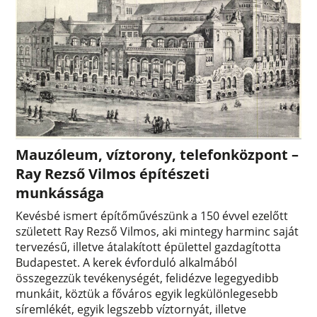
Mauzóleum, víztorony, telefonközpont –
Ray Rezső Vilmos építészeti
munkássága
Kevésbé ismert építőművészünk a 150 évvel ezelőtt
született Ray Rezső Vilmos, aki mintegy harminc saját
tervezésű, illetve átalakított épülettel gazdagította
Budapestet. A kerek évforduló alkalmából
összegezzük tevékenységét, felidézve legegyedibb
munkáit, köztük a főváros egyik legkülönlegesebb
síremlékét, egyik legszebb víztornyát, illetve