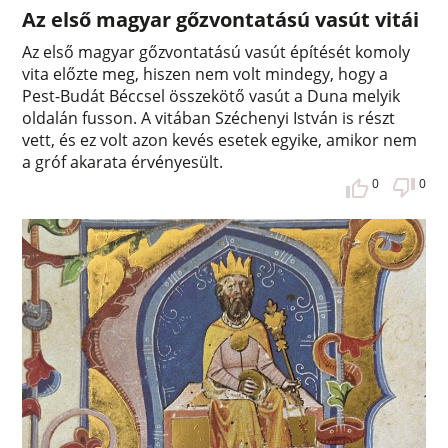
Az első magyar gőzvontatású vasút vitái
Az első magyar gőzvontatású vasút építését komoly
vita előzte meg, hiszen nem volt mindegy, hogy a
Pest-Budát Béccsel összekötő vasút a Duna melyik
oldalán fusson. A vitában Széchenyi István is részt
vett, és ez volt azon kevés esetek egyike, amikor nem
a gróf akarata érvényesült.
0
0