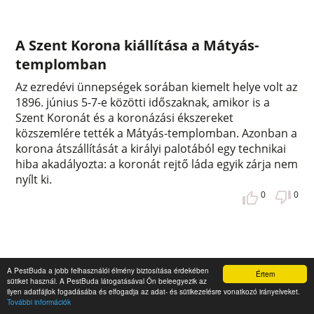
A Szent Korona kiállítása a Mátyás-
templomban
Az ezredévi ünnepségek sorában kiemelt helye volt az
1896. június 5-7-e közötti időszaknak, amikor is a
Szent Koronát és a koronázási ékszereket
közszemlére tették a Mátyás-templomban. Azonban a
korona átszállítását a királyi palotából egy technikai
hiba akadályozta: a koronát rejtő láda egyik zárja nem
nyílt ki.
0
0
A PestBuda a jobb felhasználói élmény biztosítása érdekében
Értem
sütiket használ. A PestBuda látogatásával Ön beleegyezik az
ilyen adatfájlok fogadásába és elfogadja az adat- és sütikezelésre vonatkozó irányelveket.
További információk