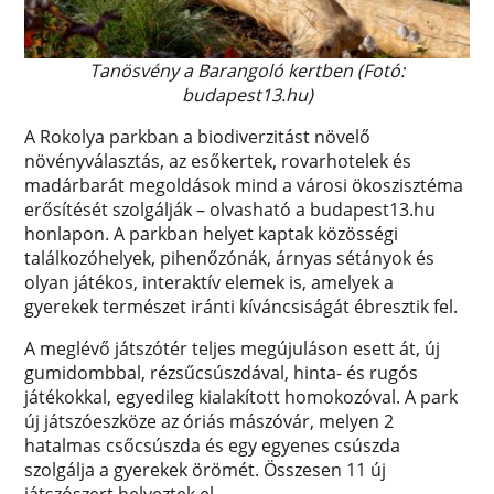
Tanösvény a Barangoló kertben (Fotó:
budapest13.hu)
A Rokolya parkban a biodiverzitást növelő
növényválasztás, az esőkertek, rovarhotelek és
madárbarát megoldások mind a városi ökoszisztéma
erősítését szolgálják – olvasható a budapest13.hu
honlapon. A parkban helyet kaptak közösségi
találkozóhelyek, pihenőzónák, árnyas sétányok és
olyan játékos, interaktív elemek is, amelyek a
gyerekek természet iránti kíváncsiságát ébresztik fel.
A meglévő játszótér teljes megújuláson esett át, új
gumidombbal, rézsűcsúszdával, hinta- és rugós
játékokkal, egyedileg kialakított homokozóval. A park
új játszóeszköze az óriás mászóvár, melyen 2
hatalmas csőcsúszda és egy egyenes csúszda
szolgálja a gyerekek örömét. Összesen 11 új
játszószert helyeztek el.