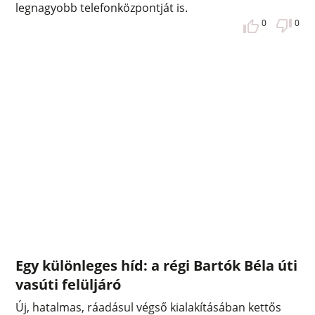
legnagyobb telefonközpontját is.
0
0
Egy különleges híd: a régi Bartók Béla úti
vasúti felüljáró
Új, hatalmas, ráadásul végső kialakításában kettős