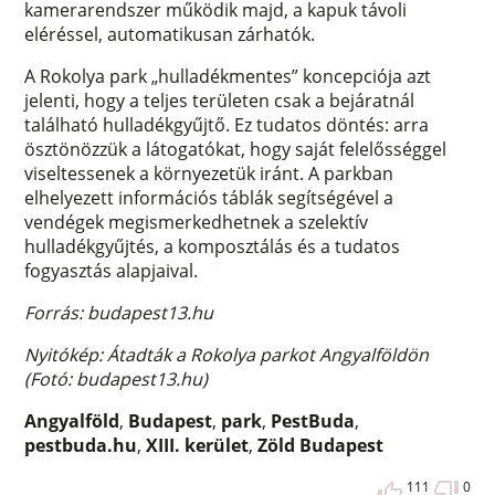
kamerarendszer működik majd, a kapuk távoli
eléréssel, automatikusan zárhatók.
A Rokolya park „hulladékmentes” koncepciója azt
jelenti, hogy a teljes területen csak a bejáratnál
található hulladékgyűjtő. Ez tudatos döntés: arra
ösztönözzük a látogatókat, hogy saját felelősséggel
viseltessenek a környezetük iránt. A parkban
elhelyezett információs táblák segítségével a
vendégek megismerkedhetnek a szelektív
hulladékgyűjtés, a komposztálás és a tudatos
fogyasztás alapjaival.
Forrás: budapest13.hu
Nyitókép: Átadták a Rokolya parkot Angyalföldön
(Fotó: budapest13.hu)
Angyalföld
,
Budapest
,
park
,
PestBuda
,
pestbuda.hu
,
XIII. kerület
,
Zöld Budapest
111
0