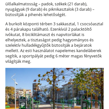
ülőalkalmatosság – padok, székek (21 darab),
nyugágyak (9 darab) és piknikasztalok (3 darab) –
biztosítják a pihenés lehetőségét.
A burkolt központi térben 3 sakkasztal, 1 csocsóasztal
és 4 párakapu található. Ezenkívül 2 palacktöltő
ivókutat, 8 biciklitámaszt és napvitorlákat is
elhelyeztek, a tisztaságot pedig hagyományos és
szelektív hulladékgyűjtők biztosítják a bejáratok
mellett. Az esti használatot napelemes kandeláberek
segítik, a sportpályát pedig 6 méter magas fényvetők
világítják meg.