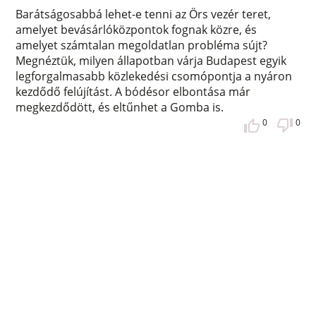
Barátságosabbá lehet-e tenni az Örs vezér teret,
amelyet bevásárlóközpontok fognak közre, és
amelyet számtalan megoldatlan probléma sújt?
Megnéztük, milyen állapotban várja Budapest egyik
legforgalmasabb közlekedési csomópontja a nyáron
kezdődő felújítást. A bódésor elbontása már
megkezdődött, és eltűnhet a Gomba is.
0
0