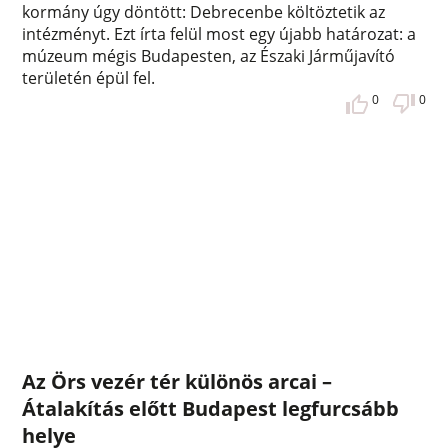
kormány úgy döntött: Debrecenbe költöztetik az
intézményt. Ezt írta felül most egy újabb határozat: a
múzeum mégis Budapesten, az Északi Járműjavító
területén épül fel.
0
0
Az Örs vezér tér különös arcai –
Átalakítás előtt Budapest legfurcsább
helye