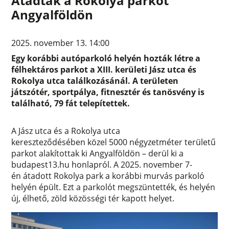
Átadták a Rokolya parkot
Angyalföldön
2025. november 13. 14:00
Egy korábbi autóparkoló helyén hozták létre a
félhektáros parkot a XIII. kerületi Jász utca és
Rokolya utca találkozásánál. A területen
játszótér, sportpálya, fitnesztér és tanösvény is
található, 79 fát telepítettek.
A Jász utca és a Rokolya utca
kereszteződésében közel 5000 négyzetméter területű
parkot alakítottak ki Angyalföldön – derül ki a
budapest13.hu honlapról. A 2025. november 7-
én átadott Rokolya park a korábbi murvás parkoló
helyén épült. Ezt a parkolót megszüntették, és helyén
új, élhető, zöld közösségi tér kapott helyet.