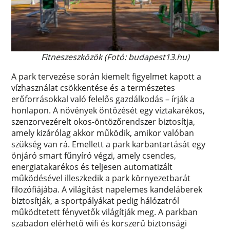
Fitneszeszközök (Fotó: budapest13.hu)
A park tervezése során kiemelt figyelmet kapott a
vízhasználat csökkentése és a természetes
erőforrásokkal való felelős gazdálkodás – írják a
honlapon. A növények öntözését egy víztakarékos,
szenzorvezérelt okos-öntözőrendszer biztosítja,
amely kizárólag akkor működik, amikor valóban
szükség van rá. Emellett a park karbantartását egy
önjáró smart fűnyíró végzi, amely csendes,
energiatakarékos és teljesen automatizált
működésével illeszkedik a park környezetbarát
filozófiájába. A világítást napelemes kandeláberek
biztosítják, a sportpályákat pedig hálózatról
működtetett fényvetők világítják meg. A parkban
szabadon elérhető wifi és korszerű biztonsági