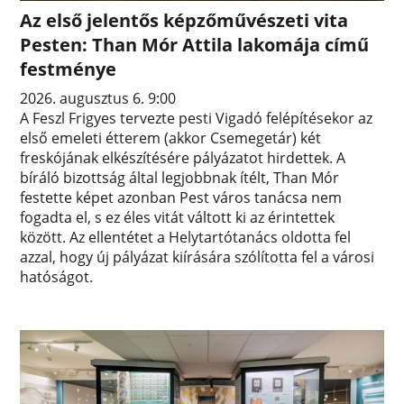
Az első jelentős képzőművészeti vita
Pesten: Than Mór Attila lakomája című
festménye
2026. augusztus 6. 9:00
A Feszl Frigyes tervezte pesti Vigadó felépítésekor az
első emeleti étterem (akkor Csemegetár) két
freskójának elkészítésére pályázatot hirdettek. A
bíráló bizottság által legjobbnak ítélt, Than Mór
festette képet azonban Pest város tanácsa nem
fogadta el, s ez éles vitát váltott ki az érintettek
között. Az ellentétet a Helytartótanács oldotta fel
azzal, hogy új pályázat kiírására szólította fel a városi
hatóságot.