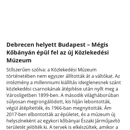
Debrecen helyett Budapest – Mégis
Kőbányán épül fel az új Közlekedési
Múzeum
Stílszerűen szólva: a Közlekedési Múzeum
történetében nem egyszer állították át a váltókat. Az
intézmény a millenniumi kiállítás ideiglenesnek szánt
közlekedési csarnokának átépítése után nyílt meg a
Városligetben 1899-ben. A második világháborúban
súlyosan megrongálódott, kis híján lebontották,
végül átépítették, és 1966-ban megnyitották. Ám
2017-ben elbontották az épületet, és a múzeum új
helyszíneként az egykori kőbányai Északi Járműjavító
területét jelölték ki. A tervek is elkészültek, amikor a