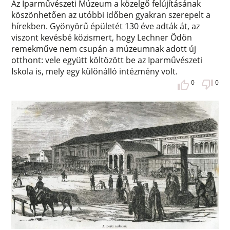
Az Iparművészeti Múzeum a közelgő felújításának
köszönhetően az utóbbi időben gyakran szerepelt a
hírekben. Gyönyörű épületét 130 éve adták át, az
viszont kevésbé közismert, hogy Lechner Ödön
remekműve nem csupán a múzeumnak adott új
otthont: vele együtt költözött be az Iparművészeti
Iskola is, mely egy különálló intézmény volt.
0
0