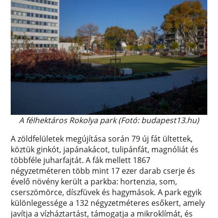
A félhektáros Rokolya park (Fotó: budapest13.hu)
A zöldfelületek megújítása során 79 új fát ültettek,
köztük ginkót, japánakácot, tulipánfát, magnóliát és
többféle juharfajtát. A fák mellett 1867
négyzetméteren több mint 17 ezer darab cserje és
évelő növény került a parkba: hortenzia, som,
cserszömörce, díszfüvek és hagymások. A park egyik
különlegessége a 132 négyzetméteres esőkert, amely
javítja a vízháztartást, támogatja a mikroklímát, és