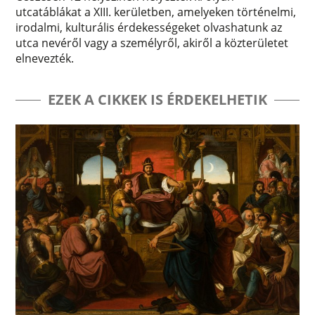
utcatáblákat a XIII. kerületben, amelyeken történelmi,
irodalmi, kulturális érdekességeket olvashatunk az
utca nevéről vagy a személyről, akiről a közterületet
elnevezték.
EZEK A CIKKEK IS ÉRDEKELHETIK