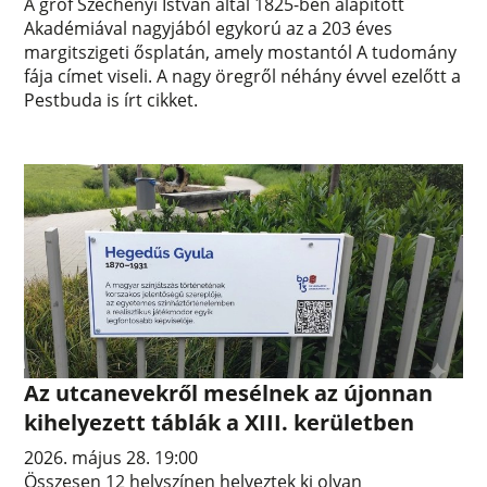
A gróf Széchenyi István által 1825-ben alapított
Akadémiával nagyjából egykorú az a 203 éves
margitszigeti ősplatán, amely mostantól A tudomány
fája címet viseli. A nagy öregről néhány évvel ezelőtt a
Pestbuda is írt cikket.
Az utcanevekről mesélnek az újonnan
kihelyezett táblák a XIII. kerületben
2026. május 28. 19:00
Összesen 12 helyszínen helyeztek ki olyan