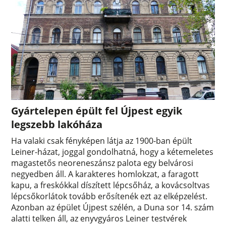
Gyártelepen épült fel Újpest egyik
legszebb lakóháza
Ha valaki csak fényképen látja az 1900-ban épült
Leiner-házat, joggal gondolhatná, hogy a kétemeletes
magastetős neoreneszánsz palota egy belvárosi
negyedben áll. A karakteres homlokzat, a faragott
kapu, a freskókkal díszített lépcsőház, a kovácsoltvas
lépcsőkorlátok tovább erősítenék ezt az elképzelést.
Azonban az épület Újpest szélén, a Duna sor 14. szám
alatti telken áll, az enyvgyáros Leiner testvérek