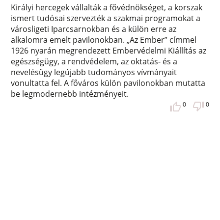
Királyi hercegek vállalták a fővédnökséget, a korszak
ismert tudósai szervezték a szakmai programokat a
városligeti Iparcsarnokban és a külön erre az
alkalomra emelt pavilonokban. „Az Ember” címmel
1926 nyarán megrendezett Embervédelmi Kiállítás az
egészségügy, a rendvédelem, az oktatás- és a
nevelésügy legújabb tudományos vívmányait
vonultatta fel. A főváros külön pavilonokban mutatta
be legmodernebb intézményeit.
0
0