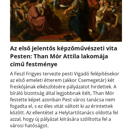
Az első jelentős képzőművészeti vita
Pesten: Than Mór Attila lakomája
című festménye
A Feszl Frigyes tervezte pesti Vigadó felépítésekor
az első emeleti étterem (akkor Csemegetár) két
freskójának elkészítésére pályázatot hirdettek. A
bíráló bizottság által legjobbnak ítélt, Than Mór
festette képet azonban Pest város tanácsa nem
fogadta el, s ez éles vitát váltott ki az érintettek
között. Az ellentétet a Helytartótanács oldotta fel
azzal, hogy új pályázat kiírására szólította fel a
városi hatóságot.