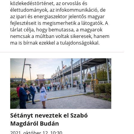
közlekedéstörténet, az orvoslás és
élettudományok, az infokommunikáció, de
az ipari és energiaszektor jelentős magyar
fejlesztéseit is megismerhetik a látogatók. A
tárlat célja, hogy bemutassa, a magyarok
nemcsak a múltban voltak sikeresek, hanem
ma is bírnak ezekkel a tulajdonságokkal.
Sétányt neveztek el Szabó
Magdáról Budán
2021. október 12. 10:30