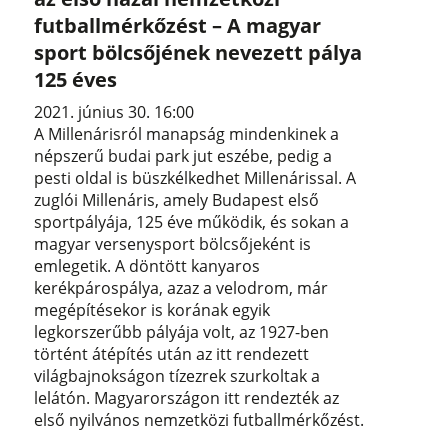
futballmérkőzést – A magyar
sport bölcsőjének nevezett pálya
125 éves
2021. június 30. 16:00
A Millenárisról manapság mindenkinek a
népszerű budai park jut eszébe, pedig a
pesti oldal is büszkélkedhet Millenárissal. A
zuglói Millenáris, amely Budapest első
sportpályája, 125 éve működik, és sokan a
magyar versenysport bölcsőjeként is
emlegetik. A döntött kanyaros
kerékpárospálya, azaz a velodrom, már
megépítésekor is korának egyik
legkorszerűbb pályája volt, az 1927-ben
történt átépítés után az itt rendezett
világbajnokságon tízezrek szurkoltak a
lelátón. Magyarországon itt rendezték az
első nyilvános nemzetközi futballmérkőzést.