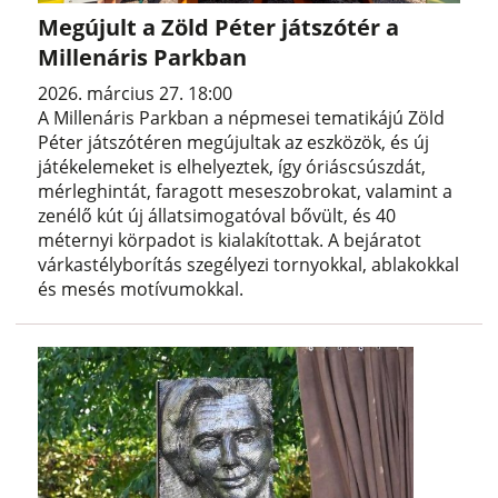
Megújult a Zöld Péter játszótér a
Millenáris Parkban
2026. március 27. 18:00
A Millenáris Parkban a népmesei tematikájú Zöld
Péter játszótéren megújultak az eszközök, és új
játékelemeket is elhelyeztek, így óriáscsúszdát,
mérleghintát, faragott meseszobrokat, valamint a
zenélő kút új állatsimogatóval bővült, és 40
méternyi körpadot is kialakítottak. A bejáratot
várkastélyborítás szegélyezi tornyokkal, ablakokkal
és mesés motívumokkal.