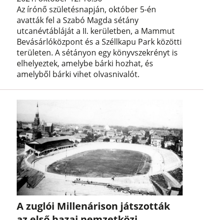
Az írónő születésnapján, október 5-én
avatták fel a Szabó Magda sétány
utcanévtábláját a II. kerületben, a Mammut
Bevásárlóközpont és a Széllkapu Park közötti
területen. A sétányon egy könyvszekrényt is
elhelyeztek, amelybe bárki hozhat, és
amelyből bárki vihet olvasnivalót.
A zuglói Millenárison játszották
az első hazai nemzetközi