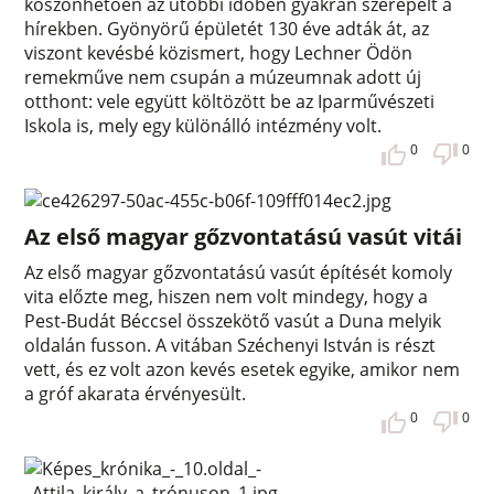
köszönhetően az utóbbi időben gyakran szerepelt a
hírekben. Gyönyörű épületét 130 éve adták át, az
viszont kevésbé közismert, hogy Lechner Ödön
remekműve nem csupán a múzeumnak adott új
otthont: vele együtt költözött be az Iparművészeti
Iskola is, mely egy különálló intézmény volt.
0
0
Az első magyar gőzvontatású vasút vitái
Az első magyar gőzvontatású vasút építését komoly
vita előzte meg, hiszen nem volt mindegy, hogy a
Pest-Budát Béccsel összekötő vasút a Duna melyik
oldalán fusson. A vitában Széchenyi István is részt
vett, és ez volt azon kevés esetek egyike, amikor nem
a gróf akarata érvényesült.
0
0