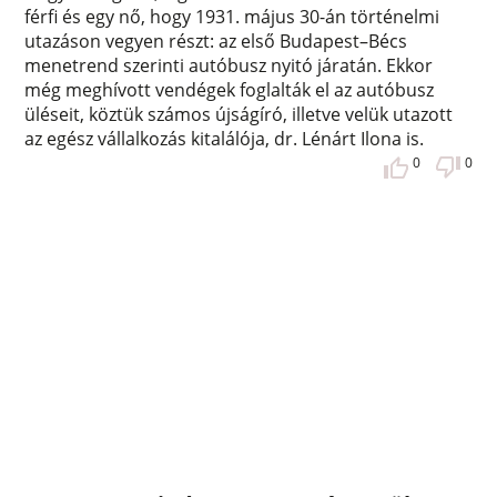
férfi és egy nő, hogy 1931. május 30-án történelmi
utazáson vegyen részt: az első Budapest–Bécs
menetrend szerinti autóbusz nyitó járatán. Ekkor
még meghívott vendégek foglalták el az autóbusz
üléseit, köztük számos újságíró, illetve velük utazott
az egész vállalkozás kitalálója, dr. Lénárt Ilona is.
0
0