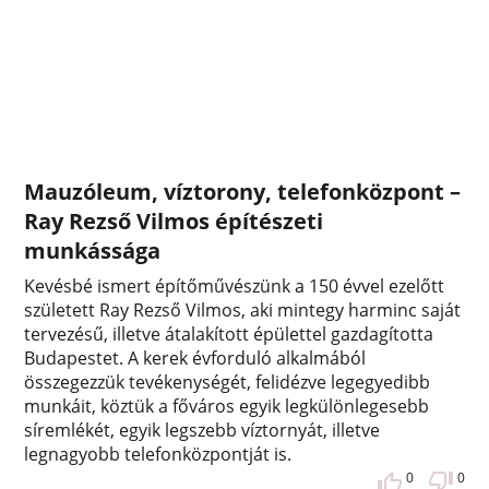
Mauzóleum, víztorony, telefonközpont –
Ray Rezső Vilmos építészeti
munkássága
Kevésbé ismert építőművészünk a 150 évvel ezelőtt
született Ray Rezső Vilmos, aki mintegy harminc saját
tervezésű, illetve átalakított épülettel gazdagította
Budapestet. A kerek évforduló alkalmából
összegezzük tevékenységét, felidézve legegyedibb
munkáit, köztük a főváros egyik legkülönlegesebb
síremlékét, egyik legszebb víztornyát, illetve
legnagyobb telefonközpontját is.
0
0