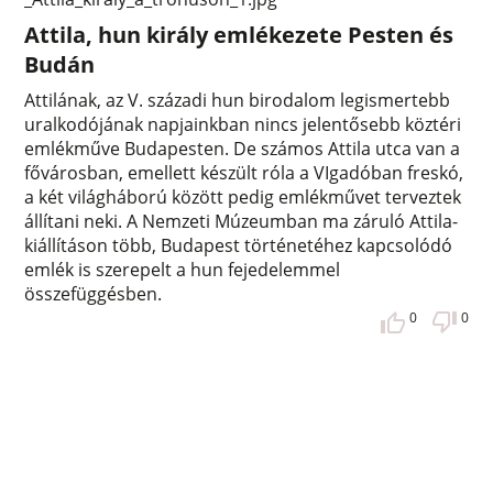
Attila, hun király emlékezete Pesten és
Budán
Attilának, az V. századi hun birodalom legismertebb
uralkodójának napjainkban nincs jelentősebb köztéri
emlékműve Budapesten. De számos Attila utca van a
fővárosban, emellett készült róla a VIgadóban freskó,
a két világháború között pedig emlékművet terveztek
állítani neki. A Nemzeti Múzeumban ma záruló Attila-
kiállításon több, Budapest történetéhez kapcsolódó
emlék is szerepelt a hun fejedelemmel
összefüggésben.
0
0