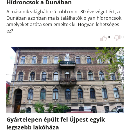
Hídroncsok a Dunában
A második világháború több mint 80 éve véget ért, a
Dunában azonban ma is találhatók olyan hídroncsok,
amelyeket azóta sem emeltek ki. Hogyan lehetséges
ez?
0
0
Gyártelepen épült fel Újpest egyik
legszebb lakóháza