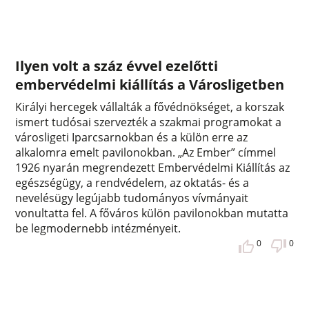
Ilyen volt a száz évvel ezelőtti
embervédelmi kiállítás a Városligetben
Királyi hercegek vállalták a fővédnökséget, a korszak
ismert tudósai szervezték a szakmai programokat a
városligeti Iparcsarnokban és a külön erre az
alkalomra emelt pavilonokban. „Az Ember” címmel
1926 nyarán megrendezett Embervédelmi Kiállítás az
egészségügy, a rendvédelem, az oktatás- és a
nevelésügy legújabb tudományos vívmányait
vonultatta fel. A főváros külön pavilonokban mutatta
be legmodernebb intézményeit.
0
0