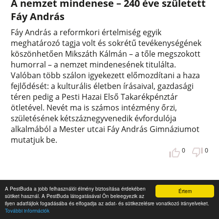
A nemzet mindenese – 240 éve született
Fáy András
Fáy András a reformkori értelmiség egyik
meghatározó tagja volt és sokrétű tevékenységének
köszönhetően Mikszáth Kálmán – a tőle megszokott
humorral – a nemzet mindenesének titulálta.
Valóban több szálon igyekezett előmozdítani a haza
fejlődését: a kulturális életben írásaival, gazdasági
téren pedig a Pesti Hazai Első Takarékpénztár
ötletével. Nevét ma is számos intézmény őrzi,
születésének kétszáznegyvenedik évfordulója
alkalmából a Mester utcai Fáy András Gimnáziumot
mutatjuk be.
0
0
A PestBuda a jobb felhasználói élmény biztosítása érdekében
Értem
sütiket használ. A PestBuda látogatásával Ön beleegyezik az
ilyen adatfájlok fogadásába és elfogadja az adat- és sütikezelésre vonatkozó irányelveket.
További információk