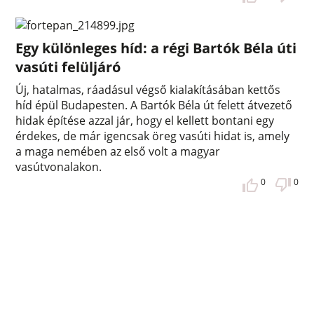
Egy különleges híd: a régi Bartók Béla úti
vasúti felüljáró
Új, hatalmas, ráadásul végső kialakításában kettős
híd épül Budapesten. A Bartók Béla út felett átvezető
hidak építése azzal jár, hogy el kellett bontani egy
érdekes, de már igencsak öreg vasúti hidat is, amely
a maga nemében az első volt a magyar
vasútvonalakon.
0
0