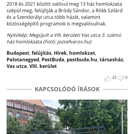
2018 és 2021 között valósul meg 13 ház homlokzata
szépül meg, felújítják a Bródy Sándor, a Rökk Szilárd
és a Szentkirályi utca több házát, valamint
közösségépítő programok is megvalósulnak.
Nyitókép: Megújult a VIII. kerületi Vas utca 3. számú
ház homlokzata (Fotó: jozsefvaros.hu)
Budapest
,
felújítás
,
Hírek
,
homlokzat
,
Palotanegyed
,
PestBuda
,
pestbuda.hu
,
társasház
,
Vas utca
,
VIII. kerület
23
0
KAPCSOLÓDÓ ÍRÁSOK