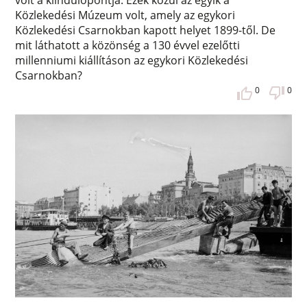
volt a kiindulópontja. Ezek közül az egyik a
Közlekedési Múzeum volt, amely az egykori
Közlekedési Csarnokban kapott helyet 1899-től. De
mit láthatott a közönség a 130 évvel ezelőtti
millenniumi kiállításon az egykori Közlekedési
Csarnokban?
0
0