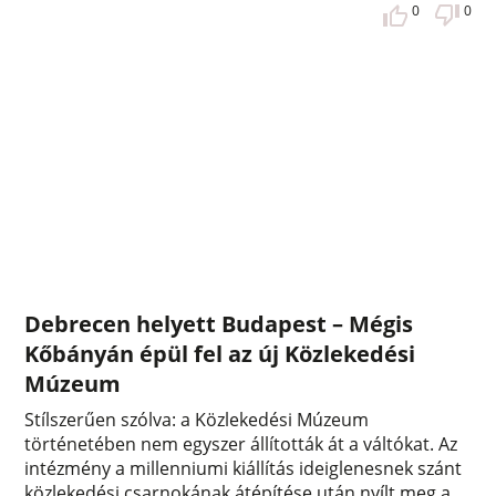
0
0
Debrecen helyett Budapest – Mégis
Kőbányán épül fel az új Közlekedési
Múzeum
Stílszerűen szólva: a Közlekedési Múzeum
történetében nem egyszer állították át a váltókat. Az
intézmény a millenniumi kiállítás ideiglenesnek szánt
közlekedési csarnokának átépítése után nyílt meg a