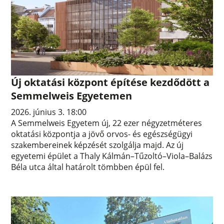
Új oktatási központ építése kezdődött a
Semmelweis Egyetemen
2026. június 3. 18:00
A Semmelweis Egyetem új, 22 ezer négyzetméteres
oktatási központja a jövő orvos- és egészségügyi
szakembereinek képzését szolgálja majd. Az új
egyetemi épület a Thaly Kálmán–Tűzoltó–Viola–Balázs
Béla utca által határolt tömbben épül fel.