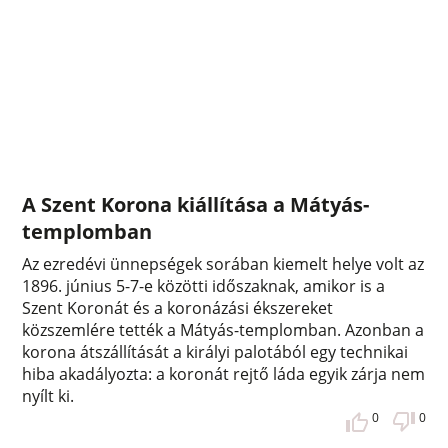
A Szent Korona kiállítása a Mátyás-
templomban
Az ezredévi ünnepségek sorában kiemelt helye volt az
1896. június 5-7-e közötti időszaknak, amikor is a
Szent Koronát és a koronázási ékszereket
közszemlére tették a Mátyás-templomban. Azonban a
korona átszállítását a királyi palotából egy technikai
hiba akadályozta: a koronát rejtő láda egyik zárja nem
nyílt ki.
0
0