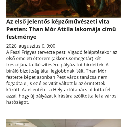
Az első jelentős képzőművészeti vita
Pesten: Than Mór Attila lakomája című
festménye
2026. augusztus 6. 9:00
A Feszl Frigyes tervezte pesti Vigadó felépítésekor az
első emeleti étterem (akkor Csemegetár) két
freskójának elkészítésére pályázatot hirdettek. A
bíráló bizottság által legjobbnak ítélt, Than Mór
festette képet azonban Pest város tanácsa nem
fogadta el, s ez éles vitát váltott ki az érintettek
között. Az ellentétet a Helytartótanács oldotta fel
azzal, hogy új pályázat kiírására szólította fel a városi
hatóságot.