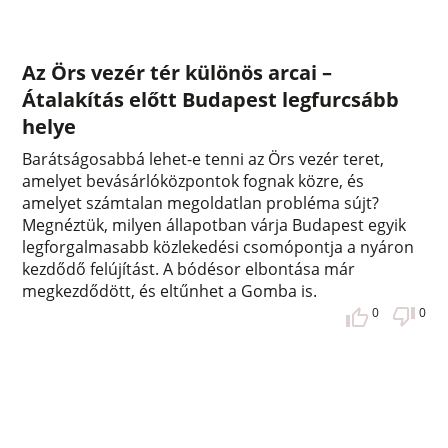
Az Örs vezér tér különös arcai –
Átalakítás előtt Budapest legfurcsább
helye
Barátságosabbá lehet-e tenni az Örs vezér teret,
amelyet bevásárlóközpontok fognak közre, és
amelyet számtalan megoldatlan probléma sújt?
Megnéztük, milyen állapotban várja Budapest egyik
legforgalmasabb közlekedési csomópontja a nyáron
kezdődő felújítást. A bódésor elbontása már
megkezdődött, és eltűnhet a Gomba is.
0
0