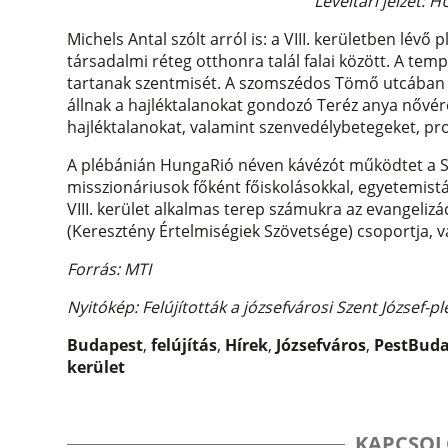
Levéltári jelzet: 
Michels Antal szólt arról is: a VIII. kerületben lév
társadalmi réteg otthonra talál falai között. A t
tartanak szentmisét. A szomszédos Tömő utcába
állnak a hajléktalanokat gondozó Teréz anya nővérei
hajléktalanokat, valamint szenvedélybetegeket, pro
A plébánián HungaRió néven kávézót működtet a Sh
misszionáriusok főként főiskolásokkal, egyetemist
VIII. kerület alkalmas terep számukra az evangelizá
(Keresztény Értelmiségiek Szövetsége) csoportja, va
Forrás: MTI
Nyitókép: Felújították a józsefvárosi Szent József
Budapest
,
felújítás
,
Hírek
,
Józsefváros
,
PestBud
kerület
KAPCSOL