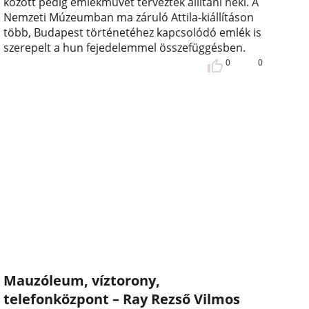
között pedig emlékművet terveztek állítani neki. A
Nemzeti Múzeumban ma záruló Attila-kiállításon
több, Budapest történetéhez kapcsolódó emlék is
szerepelt a hun fejedelemmel összefüggésben.
0
0
Mauzóleum, víztorony,
telefonközpont – Ray Rezső Vilmos