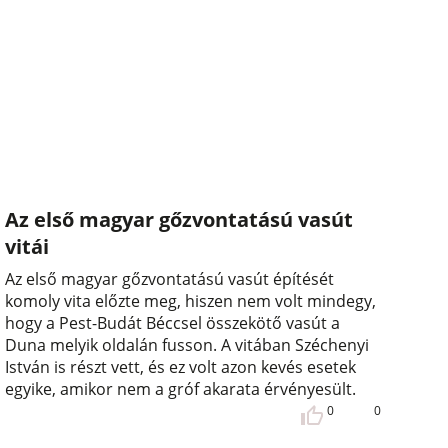
Az első magyar gőzvontatású vasút
vitái
Az első magyar gőzvontatású vasút építését
komoly vita előzte meg, hiszen nem volt mindegy,
hogy a Pest-Budát Béccsel összekötő vasút a
Duna melyik oldalán fusson. A vitában Széchenyi
István is részt vett, és ez volt azon kevés esetek
egyike, amikor nem a gróf akarata érvényesült.
0
0