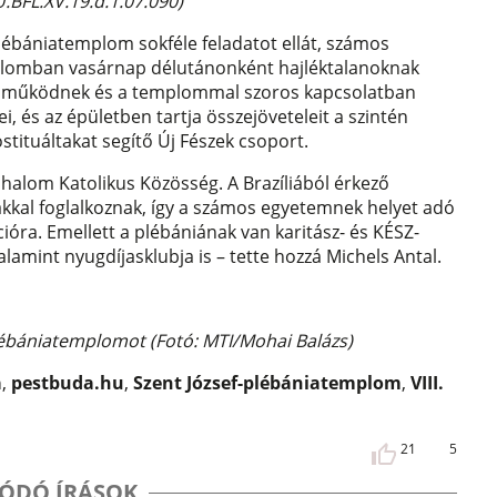
HU.BFL.XV.19.d.1.07.090)
ő plébániatemplom sokféle feladatot ellát, számos
emplomban vasárnap délutánonként hajléktalanoknak
n működnek és a templommal szoros kapcsolatban
, és az épületben tartja összejöveteleit a szintén
stituáltakat segítő Új Fészek csoport.
alom Katolikus Közösség. A Brazíliából érkező
ákkal foglalkoznak, így a számos egyetemnek helyet adó
cióra. Emellett a plébániának van karitász- és KÉSZ-
lamint nyugdíjasklubja is – tette hozzá Michels Antal.
-plébániatemplomot (Fotó: MTI/Mohai Balázs)
a
,
pestbuda.hu
,
Szent József-plébániatemplom
,
VIII.
21
5
ÓDÓ ÍRÁSOK