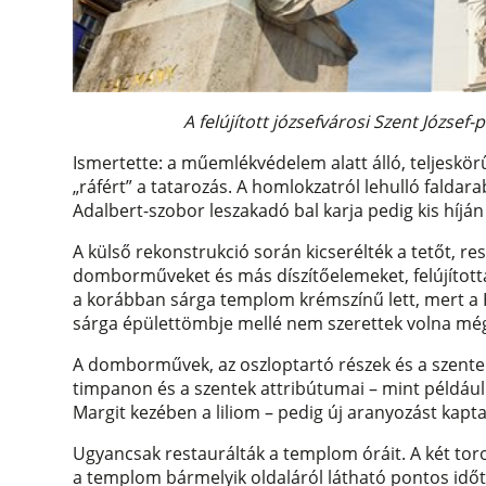
A felújított józsefvárosi Szent Józse
Ismertette: a műemlékvédelem alatt álló, teljeskör
„ráfért” a tatarozás. A homlokzatról lehulló faldara
Adalbert-szobor leszakadó bal karja pedig kis híján 
A külső rekonstrukció során kicserélték a tetőt, r
domborműveket és más díszítőelemeket, felújítottá
a korábban sárga templom krémszínű lett, mert a 
sárga épülettömbje mellé nem szerettek volna még
A domborművek, az oszloptartó részek és a szenteke
timpanon és a szentek attribútumai – mint például
Margit kezében a liliom – pedig új aranyozást kapta
Ugyancsak restaurálták a templom óráit. A két to
a templom bármelyik oldaláról látható pontos időt