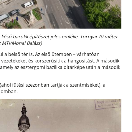
ó késő barokk építészet jeles emléke. Tornyai 70 méter
 MTI/Mohai Balázs)
jul a belső tér is. Az első ütemben – várhatóan
s vezetékeket és korszerűsítik a hangosítást. A második
 amely az esztergomi bazilika oltárképe után a második
 (ahol fűtési szezonban tartják a szentmiséket), a
mplomban.