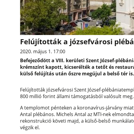
Felújították a józsefvárosi pl
2020. május 1. 17:00
Befejeződött a VIII. kerületi Szent József-plébán
krémszínt kapott, kicserélték a tetőt és restau
külső felújítás után őszre megújul a belső tér is
Felújították józsefvárosi Szent József-plébániatemp
800 millió forint állami támogatásból valósult meg.
A templomot pénteken a koronavírus-járvány miat
Antal plébános. Michels Antal az MTI-nek elmondta:
rekonstrukció követi majd, a külső-belső munkálato
végzik el.