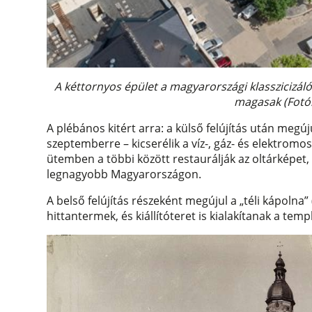
A kéttornyos épület a magyarországi klasszicizál
magasak (Fotó:
A plébános kitért arra: a külső felújítás után megú
szeptemberre – kicserélik a víz-, gáz- és elektromo
ütemben a többi között restaurálják az oltárképet,
legnagyobb Magyarországon.
A belső felújítás részeként megújul a „téli kápolna”
hittantermek, és kiállítóteret is kialakítanak a te