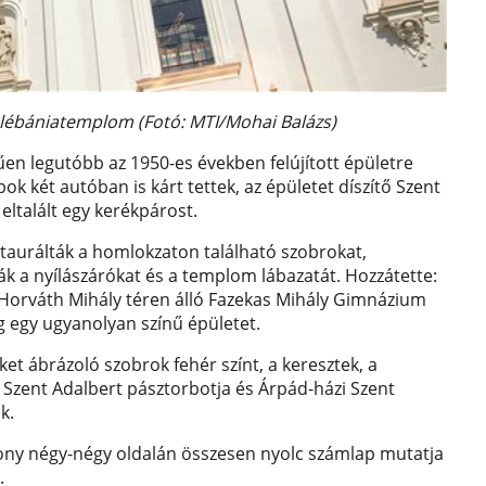
f-plébániatemplom (Fotó: MTI/Mohai Balázs)
űen legutóbb az 1950-es években felújított épületre
bok két autóban is kárt tettek, az épületet díszítő Szent
eltalált egy kerékpárost.
estaurálták a homlokzaton található szobrokat,
k a nyílászárókat és a templom lábazatát. Hozzátette:
Horváth Mihály téren álló Fazekas Mihály Gimnázium
 egy ugyanolyan színű épületet.
t ábrázoló szobrok fehér színt, a keresztek, a
 Szent Adalbert pásztorbotja és Árpád-házi Szent
k.
rony négy-négy oldalán összesen nyolc számlap mutatja
.