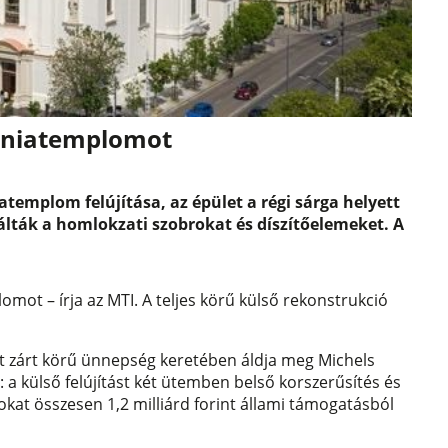
ébániatemplomot
iatemplom felújítása, az épület a régi sárga helyett
rálták a homlokzati szobrokat és díszítőelemeket. A
.
lomot – írja az MTI. A teljes körű külső rekonstrukció
t zárt körű ünnepség keretében áldja meg Michels
 a külső felújítást két ütemben belső korszerűsítés és
kat összesen 1,2 milliárd forint állami támogatásból