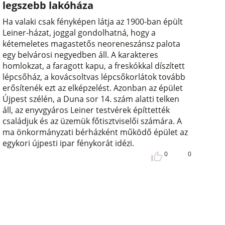
legszebb lakóháza
Ha valaki csak fényképen látja az 1900-ban épült
Leiner-házat, joggal gondolhatná, hogy a
kétemeletes magastetős neoreneszánsz palota
egy belvárosi negyedben áll. A karakteres
homlokzat, a faragott kapu, a freskókkal díszített
lépcsőház, a kovácsoltvas lépcsőkorlátok tovább
erősítenék ezt az elképzelést. Azonban az épület
Újpest szélén, a Duna sor 14. szám alatti telken
áll, az enyvgyáros Leiner testvérek építtették
családjuk és az üzemük főtisztviselői számára. A
ma önkormányzati bérházként működő épület az
egykori újpesti ipar fénykorát idézi.
0
0