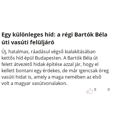
Egy különleges híd: a régi Bartók Béla
úti vasúti felüljáró
Új, hatalmas, ráadásul végső kialakításában
kettős híd épül Budapesten. A Bartók Béla út
felett átvezető hidak építése azzal jár, hogy el
kellett bontani egy érdekes, de már igencsak öreg
vasúti hidat is, amely a maga nemében az első
volt a magyar vasútvonalakon.
0
0