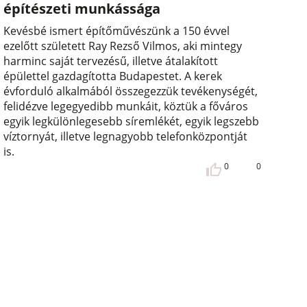
építészeti munkássága
Kevésbé ismert építőművészünk a 150 évvel
ezelőtt született Ray Rezső Vilmos, aki mintegy
harminc saját tervezésű, illetve átalakított
épülettel gazdagította Budapestet. A kerek
évforduló alkalmából összegezzük tevékenységét,
felidézve legegyedibb munkáit, köztük a főváros
egyik legkülönlegesebb síremlékét, egyik legszebb
víztornyát, illetve legnagyobb telefonközpontját
is.
0
0