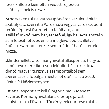
fekszik, illetve kiemelten védett régészeti
lelőhelyeknek is része.
Mindezeken túl Belváros-Lipótváros kerületi építési
szabályzata szerint a Városháza vegyes városközponti
terület építési övezetében található, ahol
szállásfunkció nem helyezhető el, így hajléktalanszálló
sem létesíthető, és erre a meglévő épület, illetve
épületrész rendeltetése sem módosítható – tették
hozzá.
„Mindemellett a kormányhivatal álláspontja, hogy az
elmúlt években sikeresen felépített és rekordokat
döntő magyar turizmus szempontjából sem
szerencsés a főpolgármester ötlete” – állt a 2020.
június 9-i közleményben.
Ezt az álláspontjárt kell újragodolnia Budapest
Főváros Kormányhivatalának, és új eljárást
lefolytatnia a Fővárosi Törvényszék döntése miatt.