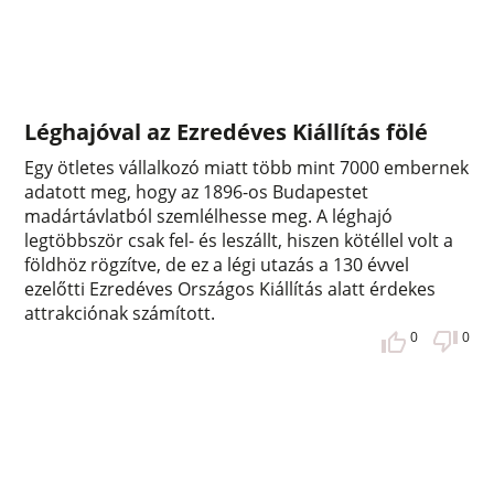
Léghajóval az Ezredéves Kiállítás fölé
Egy ötletes vállalkozó miatt több mint 7000 embernek
adatott meg, hogy az 1896-os Budapestet
madártávlatból szemlélhesse meg. A léghajó
legtöbbször csak fel- és leszállt, hiszen kötéllel volt a
földhöz rögzítve, de ez a légi utazás a 130 évvel
ezelőtti Ezredéves Országos Kiállítás alatt érdekes
attrakciónak számított.
0
0