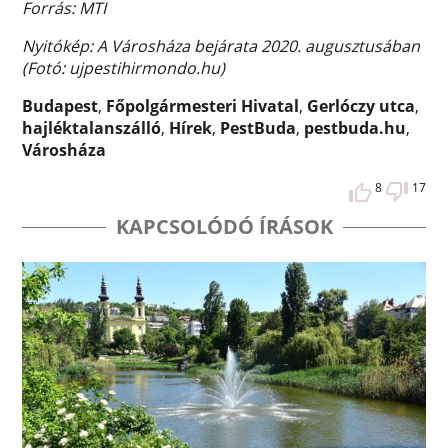
Forrás: MTI
Nyitókép: A Városháza bejárata 2020. augusztusában
(Fotó: ujpestihirmondo.hu)
Budapest
,
Főpolgármesteri Hivatal
,
Gerlóczy utca
,
hajléktalanszálló
,
Hírek
,
PestBuda
,
pestbuda.hu
,
Városháza
8
17
KAPCSOLÓDÓ ÍRÁSOK