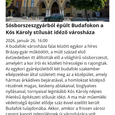
Sósborszeszgyárból épült Budafokon a
Kós Károly stílusát idéző városháza
2026. január 26. 16:00
A budafoki városháza falai között egykor a híres
Brázay-gyár működött, a múlt század első
évtizedeiben itt állították elő a világhírű sósborszeszt,
amelyért a kor írói és közéleti hírességei is rajongtak.
Az egykori gyárépületből két budafoki szakember
elképzelései által született meg az a középület, amely
hármas árkádíves bejáratával, a homlokzat középső
részének magas, keskeny ablakaival, boglyaíves
nyílásaival, tornyaival leginkább Kós Károly népies
ihletésű építészeti stílusát idézi. A ma már műemléki
védettségű épület elődje száz évvel ezelőtt került
Budafok tulajdonába. Akkor, amikor a frissen városi
rangot kapott településnek új városházára volt