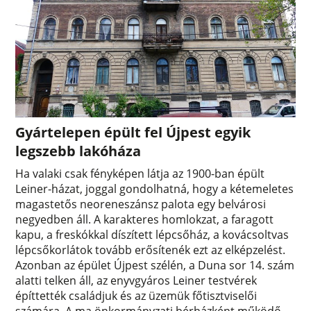
Gyártelepen épült fel Újpest egyik
legszebb lakóháza
Ha valaki csak fényképen látja az 1900-ban épült
Leiner-házat, joggal gondolhatná, hogy a kétemeletes
magastetős neoreneszánsz palota egy belvárosi
negyedben áll. A karakteres homlokzat, a faragott
kapu, a freskókkal díszített lépcsőház, a kovácsoltvas
lépcsőkorlátok tovább erősítenék ezt az elképzelést.
Azonban az épület Újpest szélén, a Duna sor 14. szám
alatti telken áll, az enyvgyáros Leiner testvérek
építtették családjuk és az üzemük főtisztviselői