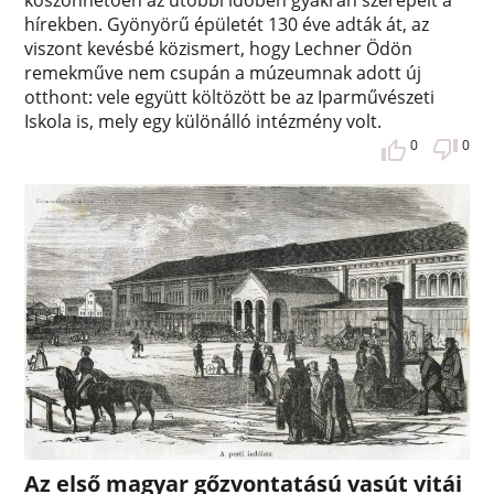
köszönhetően az utóbbi időben gyakran szerepelt a
hírekben. Gyönyörű épületét 130 éve adták át, az
viszont kevésbé közismert, hogy Lechner Ödön
remekműve nem csupán a múzeumnak adott új
otthont: vele együtt költözött be az Iparművészeti
Iskola is, mely egy különálló intézmény volt.
0
0
Az első magyar gőzvontatású vasút vitái