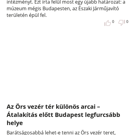
intézményt. Ezt írta felül most egy újabb határozat: a
múzeum mégis Budapesten, az Északi Járműjavító
területén épül fel.
0
0
Az Örs vezér tér különös arcai –
Átalakítás előtt Budapest legfurcsább
helye
Barátságosabbá lehet-e tenni az Örs vezér teret,