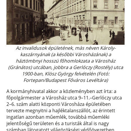
Az invalidusok épületének, más néven Károly-
kaszárnyának (a későbbi Városházának) a
háztömbnyi hosszú főhomlokzata a Városház
(Gránátos) utcában, jobbra a Gerlóczy (Rostély) utca
1900-ban, Klösz György felvételén (Fotó:
Fortepan/Budapest Főváros Levéltára)
A kormányhivatal akkor a közleményben azt írta: a
főpolgármester a Városház utca 9–11.–Gerlóczy utca
2–6. szám alatti központi Városháza épületében
tervezte megnyitni a hajléktalanszállót, az érintett
ingatlan azonban műemlék, továbbá műemléki
jelentőségű területen és a turisták által is nagy
számban látogatott világörökségi védőövezetben