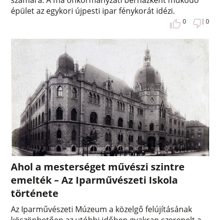
számára. A ma önkormányzati bérházként működő
épület az egykori újpesti ipar fénykorát idézi.
0
0
Ahol a mesterséget művészi szintre
emelték – Az Iparművészeti Iskola
története
Az Iparművészeti Múzeum a közelgő felújításának