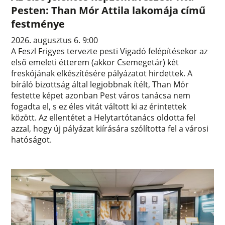
Pesten: Than Mór Attila lakomája című
festménye
2026. augusztus 6. 9:00
A Feszl Frigyes tervezte pesti Vigadó felépítésekor az
első emeleti étterem (akkor Csemegetár) két
freskójának elkészítésére pályázatot hirdettek. A
bíráló bizottság által legjobbnak ítélt, Than Mór
festette képet azonban Pest város tanácsa nem
fogadta el, s ez éles vitát váltott ki az érintettek
között. Az ellentétet a Helytartótanács oldotta fel
azzal, hogy új pályázat kiírására szólította fel a városi
hatóságot.