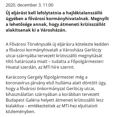
2020. december 3. 11:00
Új eljárást kell lefolytatnia a hajléktalanszálló
ügyében a fővárosi kormányhivatalnak. Megnyílt
a lehetősége annak, hogy átmeneti krízisszállót
alakítsanak ki a Városházán.
A Fővárosi Törvényszék új eljárásra kötelezte kedden
a fővárosi kormányhivatalt a Városháza Gerlóczy
utcai szárnyába tervezett krízisszálló megnyitását
tiltó határozata miatt – tudatta a Főpolgármesteri
Hivatal szerdán, az MTI híre szerint.
Karácsony Gergely főpolgármester még a
koronavírus-járvány első hulláma alatt döntött úgy,
hogy a fővárosi önkormányzat Gerlóczy utcai,
kihasználatlan szárnyában a korábban tervezett
Budapest Galéria helyett átmeneti krízisszálló lesz
kialakítva – emlékeztettek az MTI-hez eljuttatott
közleményben.