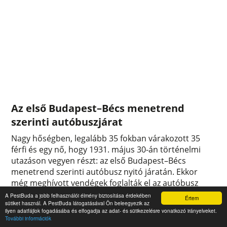
Az első Budapest–Bécs menetrend
szerinti autóbuszjárat
Nagy hőségben, legalább 35 fokban várakozott 35
férfi és egy nő, hogy 1931. május 30-án történelmi
utazáson vegyen részt: az első Budapest–Bécs
menetrend szerinti autóbusz nyitó járatán. Ekkor
még meghívott vendégek foglalták el az autóbusz
üléseit, köztük számos újságíró, illetve velük utazott
A PestBuda a jobb felhasználói élmény biztosítása érdekében
Értem
sütiket használ. A PestBuda látogatásával Ön beleegyezik az
az egész vállalkozás kitalálója, dr. Lénárt Ilona is.
ilyen adatfájlok fogadásába és elfogadja az adat- és sütikezelésre vonatkozó irányelveket.
0
0
További információk