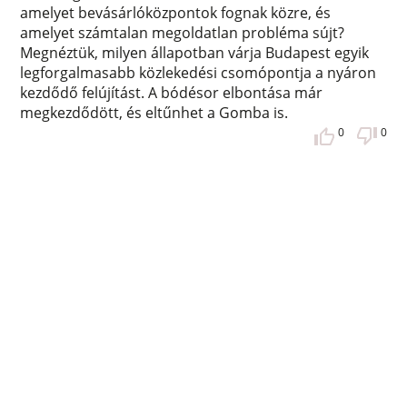
amelyet bevásárlóközpontok fognak közre, és
amelyet számtalan megoldatlan probléma sújt?
Megnéztük, milyen állapotban várja Budapest egyik
legforgalmasabb közlekedési csomópontja a nyáron
kezdődő felújítást. A bódésor elbontása már
megkezdődött, és eltűnhet a Gomba is.
0
0