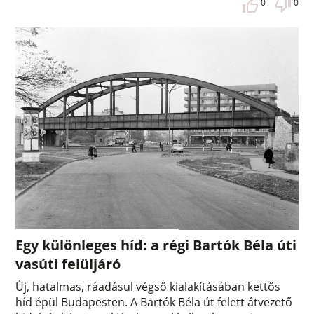
0
0
Egy különleges híd: a régi Bartók Béla úti
vasúti felüljáró
Új, hatalmas, ráadásul végső kialakításában kettős
híd épül Budapesten. A Bartók Béla út felett átvezető