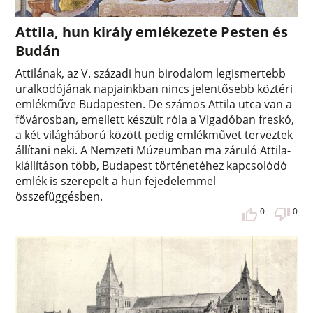
Attila, hun király emlékezete Pesten és
Budán
Attilának, az V. századi hun birodalom legismertebb
uralkodójának napjainkban nincs jelentősebb köztéri
emlékműve Budapesten. De számos Attila utca van a
fővárosban, emellett készült róla a VIgadóban freskó,
a két világháború között pedig emlékművet terveztek
állítani neki. A Nemzeti Múzeumban ma záruló Attila-
kiállításon több, Budapest történetéhez kapcsolódó
emlék is szerepelt a hun fejedelemmel
összefüggésben.
0
0