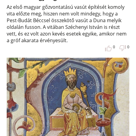
Az első magyar gőzvontatású vasút építését komoly
vita előzte meg, hiszen nem volt mindegy, hogy a
Pest-Budát Béccsel összekötő vasút a Duna melyik
oldalán fusson. A vitában Széchenyi István is részt
vett, és ez volt azon kevés esetek egyike, amikor nem
a gróf akarata érvényesült.
0
0