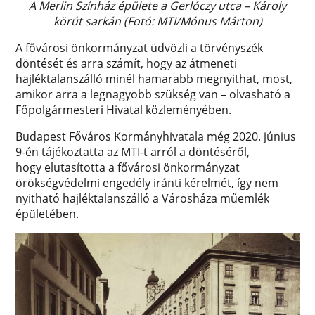
A Merlin Színház épülete a Gerlóczy utca – Károly
körút sarkán (Fotó: MTI/Mónus Márton)
A fővárosi önkormányzat üdvözli a törvényszék
döntését és arra számít, hogy az átmeneti
hajléktalanszálló minél hamarabb megnyithat, most,
amikor arra a legnagyobb szükség van – olvasható a
Főpolgármesteri Hivatal közleményében.
Budapest Főváros Kormányhivatala még 2020. június
9-én tájékoztatta az MTI-t arról a döntéséről,
hogy elutasította a fővárosi önkormányzat
örökségvédelmi engedély iránti kérelmét, így nem
nyitható hajléktalanszálló a Városháza műemlék
épületében.