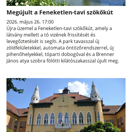
Megújult a Feneketlen-tavi szökőkút
2026. május 26. 17:00
Újra üzemel a Feneketlen-tavi szökőkút, amely a
látvány mellett a tó vizének frissítését és
levegőztetését is segíti. A park tavasszal új
zöldfelületekkel, automata öntözőrendszerrel, új
pihenőhelyekkel, tóparti dobogóval és a Brenner
János atya szobra fölötti kilátószakasszal újult meg.