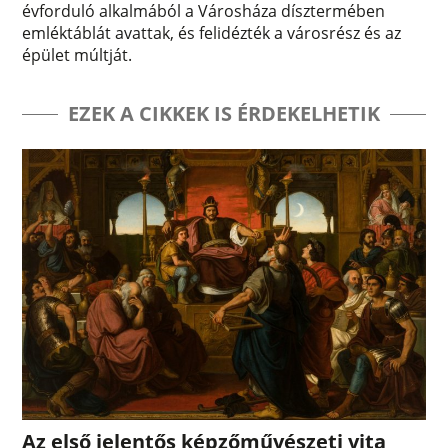
évforduló alkalmából a Városháza dísztermében
emléktáblát avattak, és felidézték a városrész és az
épület múltját.
EZEK A CIKKEK IS ÉRDEKELHETIK
Az első jelentős képzőművészeti vita