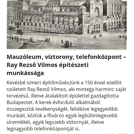
Mauzóleum, víztorony, telefonközpont –
Ray Rezső Vilmos építészeti
munkássága
Kevésbé ismert építőművészünk a 150 évvel ezelőtt
született Ray Rezső Vilmos, aki mintegy harminc saját
tervezésű, illetve átalakított épülettel gazdagította
Budapestet. A kerek évforduló alkalmából
összegezzük tevékenységét, felidézve legegyedibb
munkáit, köztük a főváros egyik legkülönlegesebb
síremlékét, egyik legszebb víztornyát, illetve
legnagyobb telefonközpontját is.