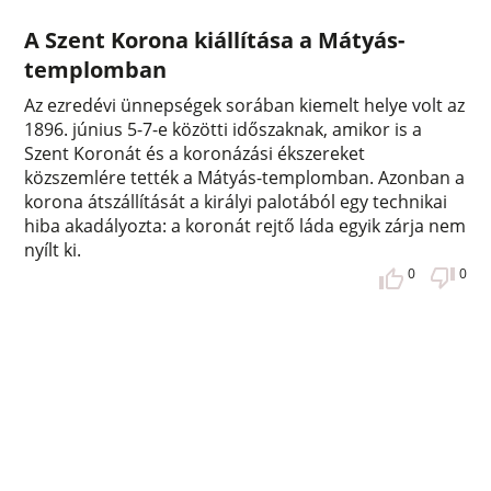
A Szent Korona kiállítása a Mátyás-
templomban
Az ezredévi ünnepségek sorában kiemelt helye volt az
1896. június 5-7-e közötti időszaknak, amikor is a
Szent Koronát és a koronázási ékszereket
közszemlére tették a Mátyás-templomban. Azonban a
korona átszállítását a királyi palotából egy technikai
hiba akadályozta: a koronát rejtő láda egyik zárja nem
nyílt ki.
0
0