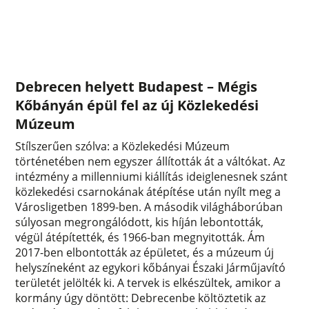
Debrecen helyett Budapest – Mégis
Kőbányán épül fel az új Közlekedési
Múzeum
Stílszerűen szólva: a Közlekedési Múzeum
történetében nem egyszer állították át a váltókat. Az
intézmény a millenniumi kiállítás ideiglenesnek szánt
közlekedési csarnokának átépítése után nyílt meg a
Városligetben 1899-ben. A második világháborúban
súlyosan megrongálódott, kis híján lebontották,
végül átépítették, és 1966-ban megnyitották. Ám
2017-ben elbontották az épületet, és a múzeum új
helyszíneként az egykori kőbányai Északi Járműjavító
területét jelölték ki. A tervek is elkészültek, amikor a
kormány úgy döntött: Debrecenbe költöztetik az