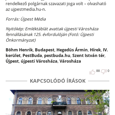
rendelkező polgárnak szavazati joga volt – olvasható
az ujpestmedia.hu-n.
Forrás: Újpest Média
Nyitókép: Emléktáblát avattak újpesti Városháza
fennállásának 125. évfordulóján (Fotó: Újpesti
Önkormányzat)
Böhm Henrik
,
Budapest
,
Hegedüs Ármin
,
Hírek
,
IV.
kerület
,
PestBuda
,
pestbuda.hu
,
Szent István tér
,
Újpest
,
újpesti Városháza
,
Városháza
88
0
KAPCSOLÓDÓ ÍRÁSOK