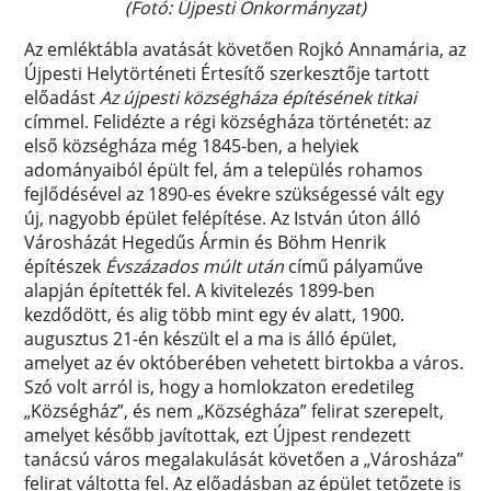
(Fotó: Újpesti Önkormányzat)
Az emléktábla avatását követően Rojkó Annamária, az
Újpesti Helytörténeti Értesítő szerkesztője tartott
előadást
Az újpesti községháza építésének titkai
címmel. Felidézte a régi községháza történetét: az
első községháza még 1845-ben, a helyiek
adományaiból épült fel, ám a település rohamos
fejlődésével az 1890-es évekre szükségessé vált egy
új, nagyobb épület felépítése. Az István úton álló
Városházát Hegedűs Ármin és Böhm Henrik
építészek
Évszázados múlt után
című pályaműve
alapján építették fel. A kivitelezés 1899-ben
kezdődött, és alig több mint egy év alatt, 1900.
augusztus 21-én készült el a ma is álló épület,
amelyet az év októberében vehetett birtokba a város.
Szó volt arról is, hogy a homlokzaton eredetileg
„Községház”, és nem „Községháza” felirat szerepelt,
amelyet később javítottak, ezt Újpest rendezett
tanácsú város megalakulását követően a „Városháza”
felirat váltotta fel. Az előadásban az épület tetőzete is