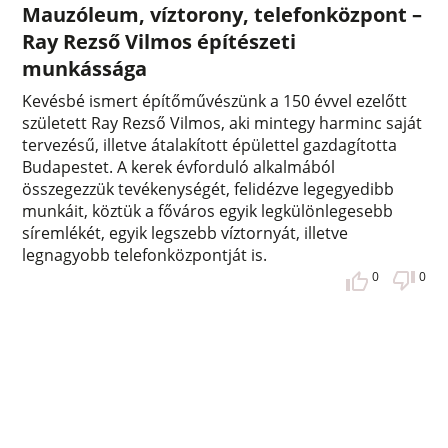
Mauzóleum, víztorony, telefonközpont –
Ray Rezső Vilmos építészeti
munkássága
Kevésbé ismert építőművészünk a 150 évvel ezelőtt
született Ray Rezső Vilmos, aki mintegy harminc saját
tervezésű, illetve átalakított épülettel gazdagította
Budapestet. A kerek évforduló alkalmából
összegezzük tevékenységét, felidézve legegyedibb
munkáit, köztük a főváros egyik legkülönlegesebb
síremlékét, egyik legszebb víztornyát, illetve
legnagyobb telefonközpontját is.
0
0