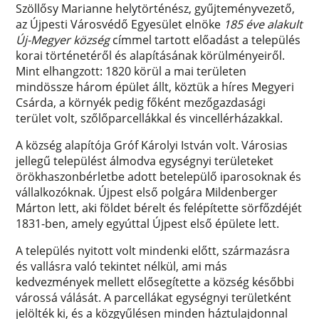
Szöllősy Marianne helytörténész, gyűjteményvezető,
az Újpesti Városvédő Egyesület elnöke
185 éve alakult
Új-Megyer község
címmel tartott előadást a település
korai történetéről és alapításának körülményeiről.
Mint elhangzott: 1820 körül a mai területen
mindössze három épület állt, köztük a híres Megyeri
Csárda, a környék pedig főként mezőgazdasági
terület volt, szőlőparcellákkal és vincellérházakkal.
A község alapítója Gróf Károlyi István volt. Városias
jellegű települést álmodva egységnyi területeket
örökhaszonbérletbe adott betelepülő iparosoknak és
vállalkozóknak. Újpest első polgára Mildenberger
Márton lett, aki földet bérelt és felépítette sörfőzdéjét
1831-ben, amely egyúttal Újpest első épülete lett.
A település nyitott volt mindenki előtt, származásra
és vallásra való tekintet nélkül, ami más
kedvezmények mellett elősegítette a község későbbi
várossá válását. A parcellákat egységnyi területként
jelölték ki, és a közgyűlésen minden háztulajdonnal