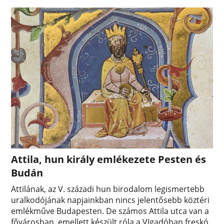
Attila, hun király emlékezete Pesten és
Budán
Attilának, az V. századi hun birodalom legismertebb
uralkodójának napjainkban nincs jelentősebb köztéri
emlékműve Budapesten. De számos Attila utca van a
fővárosban, emellett készült róla a VIgadóban freskó,