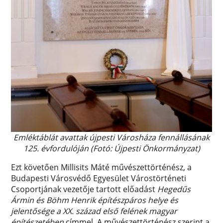
Emléktáblát avattak újpesti Városháza fennállásának
125. évfordulóján (Fotó: Újpesti Önkormányzat)
Ezt követően Millisits Máté művészettörténész, a
Budapesti Városvédő Egyesület Várostörténeti
Csoportjának vezetője tartott előadást
Hegedűs
Ármin és Böhm Henrik építészpáros helye és
jelentősége a XX. század első felének magyar
építészetében
címmel. A művészettörténész szerint a