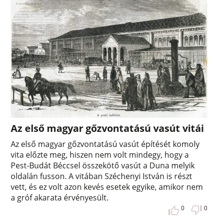
Az első magyar gőzvontatású vasút vitái
Az első magyar gőzvontatású vasút építését komoly
vita előzte meg, hiszen nem volt mindegy, hogy a
Pest-Budát Béccsel összekötő vasút a Duna melyik
oldalán fusson. A vitában Széchenyi István is részt
vett, és ez volt azon kevés esetek egyike, amikor nem
a gróf akarata érvényesült.
0
0