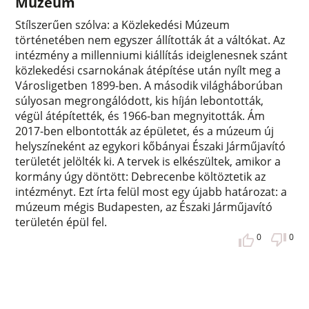
Múzeum
Stílszerűen szólva: a Közlekedési Múzeum
történetében nem egyszer állították át a váltókat. Az
intézmény a millenniumi kiállítás ideiglenesnek szánt
közlekedési csarnokának átépítése után nyílt meg a
Városligetben 1899-ben. A második világháborúban
súlyosan megrongálódott, kis híján lebontották,
végül átépítették, és 1966-ban megnyitották. Ám
2017-ben elbontották az épületet, és a múzeum új
helyszíneként az egykori kőbányai Északi Járműjavító
területét jelölték ki. A tervek is elkészültek, amikor a
kormány úgy döntött: Debrecenbe költöztetik az
intézményt. Ezt írta felül most egy újabb határozat: a
múzeum mégis Budapesten, az Északi Járműjavító
területén épül fel.
0
0