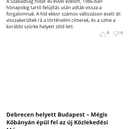
A Szabadság hidat 40 évvel ezelőtt, 1986-ban
hónapokig tartó felújítás után adták vissza a
forgalomnak. A híd ekkor számos változáson esett át:
visszakerültek rá a történelmi címerek, és a színe a
korábbi szürke helyett zöld lett.
0
0
Debrecen helyett Budapest – Mégis
Kőbányán épül fel az új Közlekedési