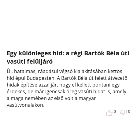
Egy különleges híd: a régi Bartók Béla úti
vasúti felüljáró
Új, hatalmas, ráadásul végső kialakításában kettős
híd épül Budapesten. A Bartók Béla út felett átvezető
hidak építése azzal jár, hogy el kellett bontani egy
érdekes, de már igencsak öreg vasúti hidat is, amely
a maga nemében az első volt a magyar
vasútvonalakon.
0
0