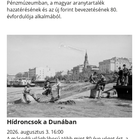
Pénzmúzeumban, a magyar aranytartalék
hazatérésének és az új forint bevezetésének 80.
évfordulója alkalmából.
Hídroncsok a Dunában
2026. augusztus 3. 16:00
A második világháború több mint 80 éve véget ért, a