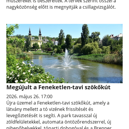
műszereket is beszereltek. A tervek szerint ősszel a
nagyközönség előtt is megnyitják a csillagvizsgálót.
Megújult a Feneketlen-tavi szökőkút
2026. május 26. 17:00
Újra üzemel a Feneketlen-tavi szökőkút, amely a
látvány mellett a tó vizének frissítését és
levegőztetését is segíti. A park tavasszal új
zöldfelületekkel, automata öntözőrendszerrel, új
pihenőhelyekkel, tóparti dobogóval és a Brenner