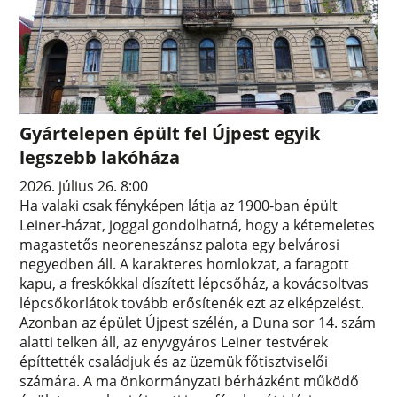
Gyártelepen épült fel Újpest egyik
legszebb lakóháza
2026. július 26. 8:00
Ha valaki csak fényképen látja az 1900-ban épült
Leiner-házat, joggal gondolhatná, hogy a kétemeletes
magastetős neoreneszánsz palota egy belvárosi
negyedben áll. A karakteres homlokzat, a faragott
kapu, a freskókkal díszített lépcsőház, a kovácsoltvas
lépcsőkorlátok tovább erősítenék ezt az elképzelést.
Azonban az épület Újpest szélén, a Duna sor 14. szám
alatti telken áll, az enyvgyáros Leiner testvérek
építtették családjuk és az üzemük főtisztviselői
számára. A ma önkormányzati bérházként működő