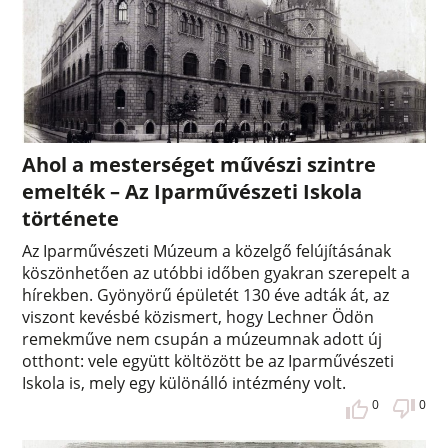
Ahol a mesterséget művészi szintre
emelték – Az Iparművészeti Iskola
története
Az Iparművészeti Múzeum a közelgő felújításának
köszönhetően az utóbbi időben gyakran szerepelt a
hírekben. Gyönyörű épületét 130 éve adták át, az
viszont kevésbé közismert, hogy Lechner Ödön
remekműve nem csupán a múzeumnak adott új
otthont: vele együtt költözött be az Iparművészeti
Iskola is, mely egy különálló intézmény volt.
0
0