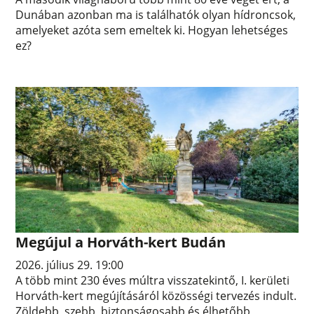
Dunában azonban ma is találhatók olyan hídroncsok,
amelyeket azóta sem emeltek ki. Hogyan lehetséges
ez?
Megújul a Horváth-kert Budán
2026. július 29. 19:00
A több mint 230 éves múltra visszatekintő, I. kerületi
Horváth-kert megújításáról közösségi tervezés indult.
Zöldebb, szebb, biztonságosabb és élhetőbb