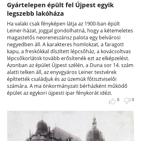
Gyártelepen épült fel Újpest egyik
legszebb lakóháza
Ha valaki csak fényképen látja az 1900-ban épült
Leiner-házat, joggal gondolhatná, hogy a kétemeletes
magastetős neoreneszánsz palota egy belvárosi
negyedben áll. A karakteres homlokzat, a faragott
kapu, a freskókkal díszített lépcsőház, a kovácsoltvas
lépcsőkorlátok tovább erősítenék ezt az elképzelést.
Azonban az épület Újpest szélén, a Duna sor 14. szám
alatti telken áll, az enyvgyáros Leiner testvérek
építtették családjuk és az üzemük főtisztviselői
számára. A ma önkormányzati bérházként működő
épület az egykori újpesti ipar fénykorát idézi.
0
0