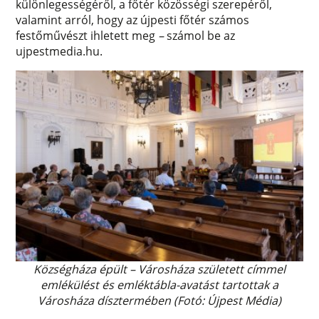
különlegességéről, a főtér közösségi szerepéről,
valamint arról, hogy az újpesti főtér számos
festőművészt ihletett meg
–
számol be az
ujpestmedia.hu.
Községháza épült – Városháza született címmel
emlékülést és emléktábla-avatást tartottak a
Városháza dísztermében (Fotó: Újpest Média)