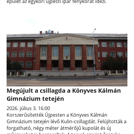
épület az egykori újpesti ipar fénykorát idézi.
Megújult a csillagda a Könyves Kálmán
Gimnázium tetején
2026. július 3. 16:00
Korszerűsítették Újpesten a Könyves Kálmán
Gimnázium tetején lévő Kulin-csillagdát. Felújították a
forgatható, négy méter átmérőjű kupolát és új