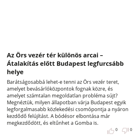
Az Örs vezér tér különös arcai –
Átalakítás előtt Budapest legfurcsább
helye
Barátságosabbá lehet-e tenni az Örs vezér teret,
amelyet bevásárlóközpontok fognak közre, és
amelyet számtalan megoldatlan probléma sújt?
Megnéztük, milyen állapotban várja Budapest egyik
legforgalmasabb közlekedési csomópontja a nyáron
kezdődő felújítást. A bódésor elbontása már
megkezdődött, és eltűnhet a Gomba is.
0
0