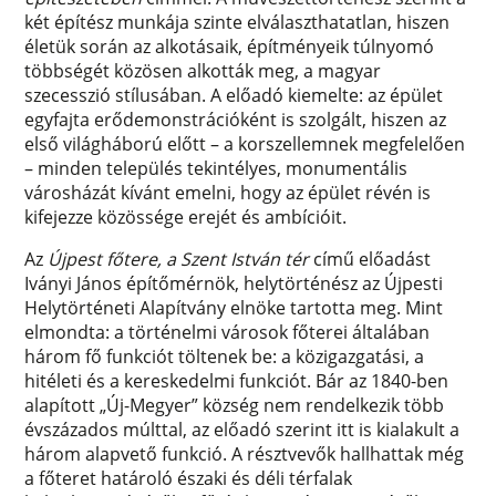
két építész munkája szinte elválaszthatatlan, hiszen
életük során az alkotásaik, építményeik túlnyomó
többségét közösen alkották meg, a magyar
szecesszió stílusában. A előadó kiemelte: az épület
egyfajta erődemonstrációként is szolgált, hiszen az
első világháború előtt – a korszellemnek megfelelően
– minden település tekintélyes, monumentális
városházát kívánt emelni, hogy az épület révén is
kifejezze közössége erejét és ambícióit.
Az
Újpest főtere, a Szent István tér
című előadást
Iványi János építőmérnök, helytörténész az Újpesti
Helytörténeti Alapítvány elnöke tartotta meg. Mint
elmondta: a történelmi városok főterei általában
három fő funkciót töltenek be: a közigazgatási, a
hitéleti és a kereskedelmi funkciót. Bár az 1840-ben
alapított „Új-Megyer” község nem rendelkezik több
évszázados múlttal, az előadó szerint itt is kialakult a
három alapvető funkció. A résztvevők hallhattak még
a főteret határoló északi és déli térfalak