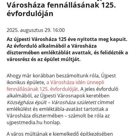
Városháza fennállásának 125.
évfordulóján
2025. augusztus 29. 16:00
Az újpesti Városháza 125 éve nyitotta meg kapuit.
Az évforduló alkalmából a Városháza
dísztermében emléktáblát avattak, és felidézték a
városrész és az épület múltját.
Ahogy már korábban beszámoltunk róla, Újpest
ikonikus épülete,
a Városháza idén ünnepli
fennállásának 125. évfordulóját
. A jeles évforduló
alkalmából, az Újpesti Városnapok keretében
Községháza épült – Városháza született
címmel
emlékülést és emléktábla-avatást tartottak a
Városháza dísztermében – számolt be róla az
ujpestmedia.hu honlap.
A város múltjának e kiemelkedő építkezésében