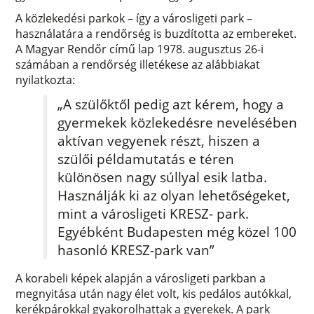
A közlekedési parkok – így a városligeti park –
használatára a rendőrség is buzdította az embereket.
A Magyar Rendőr című lap 1978. augusztus 26-i
számában a rendőrség illetékese az alábbiakat
nyilatkozta:
„A szülőktől pedig azt kérem, hogy a
gyermekek közlekedésre nevelésében
aktívan vegyenek részt, hiszen a
szülői példamutatás e téren
különösen nagy súllyal esik latba.
Használják ki az olyan lehetőségeket,
mint a városligeti KRESZ- park.
Egyébként Budapesten még közel 100
hasonló KRESZ-park van”
A korabeli képek alapján a városligeti parkban a
megnyitása után nagy élet volt, kis pedálos autókkal,
kerékpárokkal gyakorolhattak a gyerekek. A park