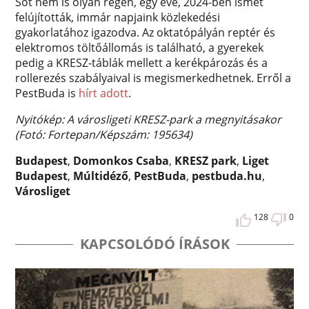
Sőt nem is olyan régen, egy éve, 2024-ben ismét
felújították, immár napjaink közlekedési
gyakorlatához igazodva. Az oktatópályán reptér és
elektromos töltőállomás is található, a gyerekek
pedig a KRESZ-táblák mellett a kerékpározás és a
rollerezés szabályaival is megismerkedhetnek. Erről a
PestBuda is
hírt adott
.
Nyitókép: A városligeti KRESZ-park a megnyitásakor
(Fotó: Fortepan/Képszám: 195634)
Budapest
,
Domonkos Csaba
,
KRESZ park
,
Liget
Budapest
,
Múltidéző
,
PestBuda
,
pestbuda.hu
,
Városliget
128
0
KAPCSOLÓDÓ ÍRÁSOK