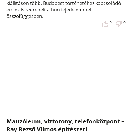
kiállításon több, Budapest történetéhez kapcsolódó
emlék is szerepelt a hun fejedelemmel
összefüggésben.
0
0
Mauzóleum, víztorony, telefonközpont –
Ray Rezső Vilmos építészeti