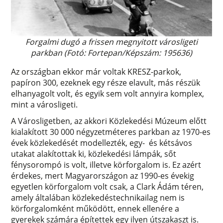
Forgalmi dugó a frissen megnyitott városligeti
parkban (Fotó: Fortepan/Képszám: 195636)
Az országban ekkor már voltak KRESZ-parkok,
papíron 300, ezeknek egy része elavult, más részük
elhanyagolt volt, és egyik sem volt annyira komplex,
mint a városligeti.
A Városligetben, az akkori Közlekedési Múzeum előtt
kialakított 30 000 négyzetméteres parkban az 1970-es
évek közlekedését modellezték, egy- és kétsávos
utakat alakítottak ki, közlekedési lámpák, sőt
fénysorompó is volt, illetve körforgalom is. Ez azért
érdekes, mert Magyarországon az 1990-es évekig
egyetlen körforgalom volt csak, a Clark Ádám téren,
amely általában közlekedéstechnikailag nem is
körforgalomként működött, ennek ellenére a
gyerekek számára építettek egy ilyen útszakaszt is.