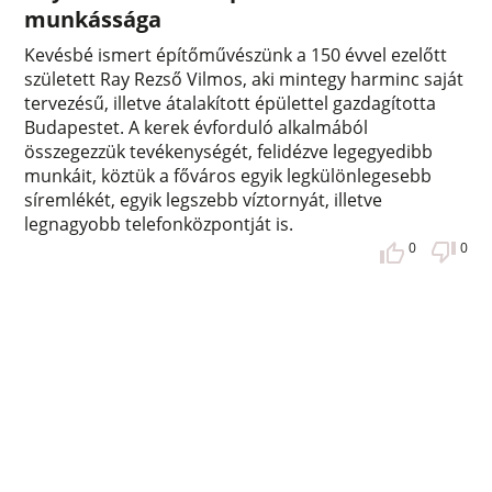
munkássága
Kevésbé ismert építőművészünk a 150 évvel ezelőtt
született Ray Rezső Vilmos, aki mintegy harminc saját
tervezésű, illetve átalakított épülettel gazdagította
Budapestet. A kerek évforduló alkalmából
összegezzük tevékenységét, felidézve legegyedibb
munkáit, köztük a főváros egyik legkülönlegesebb
síremlékét, egyik legszebb víztornyát, illetve
legnagyobb telefonközpontját is.
0
0