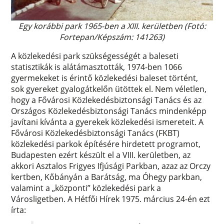
Egy korábbi park 1965-ben a XIII. kerületben (Fotó:
Fortepan/Képszám: 141263)
A közlekedési park szükségességét a baleseti
statisztikák is alátámasztották, 1974-ben 1066
gyermekeket is érintő közlekedési baleset történt,
sok gyereket gyalogátkelőn ütöttek el. Nem véletlen,
hogy a Fővárosi Közlekedésbiztonsági Tanács és az
Országos Közlekedésbiztonsági Tanács mindenképp
javítani kívánta a gyerekek közlekedési ismereteit. A
Fővárosi Közlekedésbiztonsági Tanács (FKBT)
közlekedési parkok építésére hirdetett programot,
Budapesten ezért készült el a VIII. kerületben, az
akkori Asztalos Frigyes Ifjúsági Parkban, azaz az Orczy
kertben, Kőbányán a Barátság, ma Óhegy parkban,
valamint a „központi” közlekedési park a
Városligetben. A Hétfői Hírek 1975. március 24-én ezt
írta: