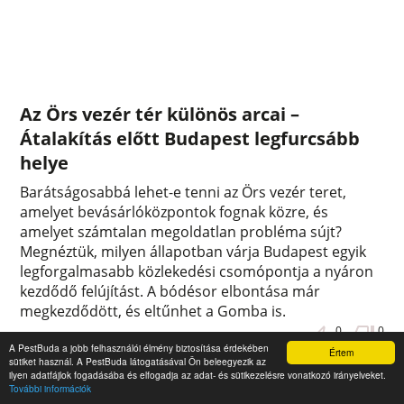
Az Örs vezér tér különös arcai –
Átalakítás előtt Budapest legfurcsább
helye
Barátságosabbá lehet-e tenni az Örs vezér teret,
amelyet bevásárlóközpontok fognak közre, és
amelyet számtalan megoldatlan probléma sújt?
Megnéztük, milyen állapotban várja Budapest egyik
legforgalmasabb közlekedési csomópontja a nyáron
kezdődő felújítást. A bódésor elbontása már
megkezdődött, és eltűnhet a Gomba is.
0
0
A PestBuda a jobb felhasználói élmény biztosítása érdekében
Értem
sütiket használ. A PestBuda látogatásával Ön beleegyezik az
ilyen adatfájlok fogadásába és elfogadja az adat- és sütikezelésre vonatkozó irányelveket.
További információk