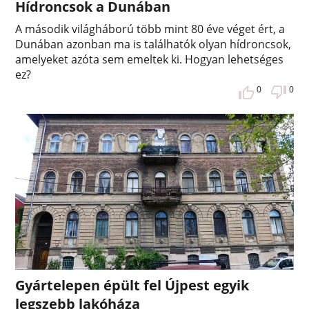
Hídroncsok a Dunában
A második világháború több mint 80 éve véget ért, a
Dunában azonban ma is találhatók olyan hídroncsok,
amelyeket azóta sem emeltek ki. Hogyan lehetséges
ez?
0
0
Gyártelepen épült fel Újpest egyik
legszebb lakóháza