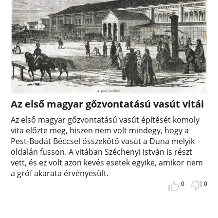
Az első magyar gőzvontatású vasút vitái
Az első magyar gőzvontatású vasút építését komoly
vita előzte meg, hiszen nem volt mindegy, hogy a
Pest-Budát Béccsel összekötő vasút a Duna melyik
oldalán fusson. A vitában Széchenyi István is részt
vett, és ez volt azon kevés esetek egyike, amikor nem
a gróf akarata érvényesült.
0
0