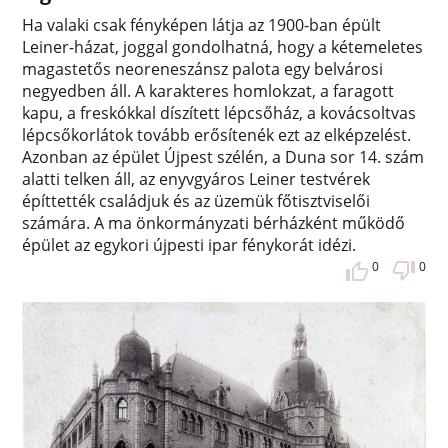
Ha valaki csak fényképen látja az 1900-ban épült
Leiner-házat, joggal gondolhatná, hogy a kétemeletes
magastetős neoreneszánsz palota egy belvárosi
negyedben áll. A karakteres homlokzat, a faragott
kapu, a freskókkal díszített lépcsőház, a kovácsoltvas
lépcsőkorlátok tovább erősítenék ezt az elképzelést.
Azonban az épület Újpest szélén, a Duna sor 14. szám
alatti telken áll, az enyvgyáros Leiner testvérek
építtették családjuk és az üzemük főtisztviselői
számára. A ma önkormányzati bérházként működő
épület az egykori újpesti ipar fénykorát idézi.
0
0