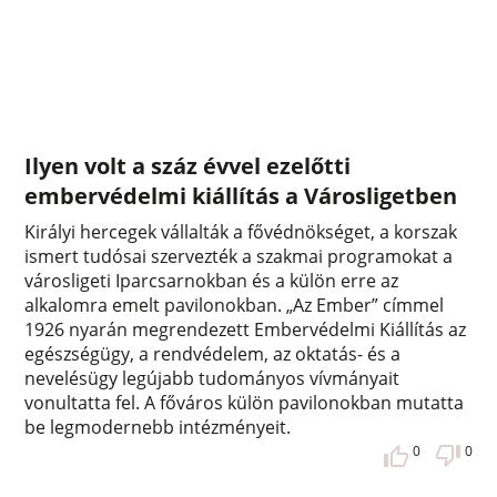
Ilyen volt a száz évvel ezelőtti
embervédelmi kiállítás a Városligetben
Királyi hercegek vállalták a fővédnökséget, a korszak
ismert tudósai szervezték a szakmai programokat a
városligeti Iparcsarnokban és a külön erre az
alkalomra emelt pavilonokban. „Az Ember” címmel
1926 nyarán megrendezett Embervédelmi Kiállítás az
egészségügy, a rendvédelem, az oktatás- és a
nevelésügy legújabb tudományos vívmányait
vonultatta fel. A főváros külön pavilonokban mutatta
be legmodernebb intézményeit.
0
0