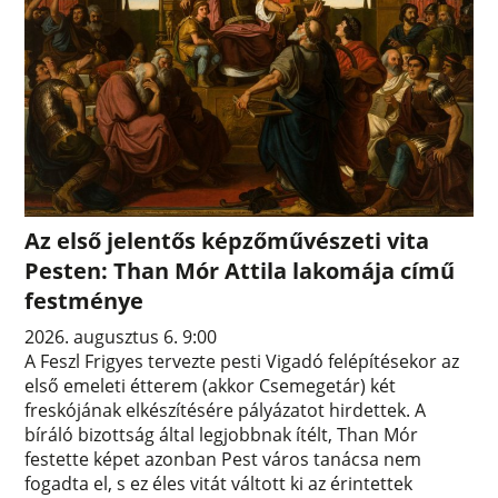
Az első jelentős képzőművészeti vita
Pesten: Than Mór Attila lakomája című
festménye
2026. augusztus 6. 9:00
A Feszl Frigyes tervezte pesti Vigadó felépítésekor az
első emeleti étterem (akkor Csemegetár) két
freskójának elkészítésére pályázatot hirdettek. A
bíráló bizottság által legjobbnak ítélt, Than Mór
festette képet azonban Pest város tanácsa nem
fogadta el, s ez éles vitát váltott ki az érintettek