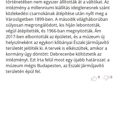
történetében nem egyszer állították át a váltókat. Az
intézmény a millenniumi kiállítás ideiglenesnek szánt
közlekedési csarnokának átépítése után nyílt meg a
Városligetben 1899-ben. A második világháborúban
súlyosan megrongálódott, kis híján lebontották,
végül átépítették, és 1966-ban megnyitották. Ám
2017-ben elbontották az épületet, és a múzeum új
helyszíneként az egykori kőbányai Északi Járműjavító
területét jelölték ki. A tervek is elkészültek, amikor a
kormány úgy döntött: Debrecenbe költöztetik az
intézményt. Ezt írta felül most egy újabb határozat: a
múzeum mégis Budapesten, az Északi Járműjavító
területén épül fel.
0
0