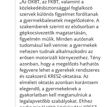
„Az OKBT, az FKBT, valamint a
közlekedésbiztonsággal foglalkozó
szervek különös figyelmet fordítanak
a gyermekbalesetek megelőzésére. A
szakemberek szerint ez elsősorban a
gépkocsivezetők magatartásán,
figyelmén múlik. Minden autósnak
tudomásul kell vennie: a gyermekek
nehezen tudnak alkalmazkodni az
erősen motorizált környezethez. Tény
azonban, hogy a megelőzés hathatós
fegyvere lehet a gyerekek rendszeres
és szakszerű KRESZ-oktatása. Az
elméleti oktatás azonban korántsem
elegendő, a gyermekeknek a
gyakorlatban kell megtanulniuk a
legalapvetőbb szabályokat. Ehhez