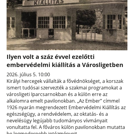
Ilyen volt a száz évvel ezelőtti
embervédelmi kiállítás a Városligetben
2026. július 5. 10:00
Királyi hercegek vállalták a fővédnökséget, a korszak
ismert tudósai szervezték a szakmai programokat a
városligeti Iparcsarnokban és a külön erre az
alkalomra emelt pavilonokban. „Az Ember” címmel
1926 nyarán megrendezett Embervédelmi Kiállítás az
egészségügy, a rendvédelem, az oktatás- és a
nevelésügy legújabb tudományos vívmányait
vonultatta fel. A főváros külön pavilonokban mutatta
be legmodernebb intézményeit.