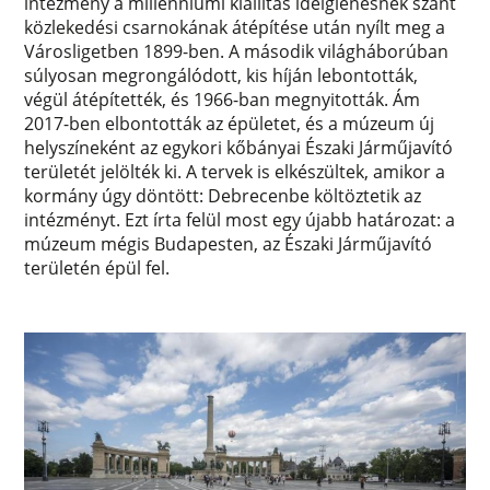
intézmény a millenniumi kiállítás ideiglenesnek szánt
közlekedési csarnokának átépítése után nyílt meg a
Városligetben 1899-ben. A második világháborúban
súlyosan megrongálódott, kis híján lebontották,
végül átépítették, és 1966-ban megnyitották. Ám
2017-ben elbontották az épületet, és a múzeum új
helyszíneként az egykori kőbányai Északi Járműjavító
területét jelölték ki. A tervek is elkészültek, amikor a
kormány úgy döntött: Debrecenbe költöztetik az
intézményt. Ezt írta felül most egy újabb határozat: a
múzeum mégis Budapesten, az Északi Járműjavító
területén épül fel.