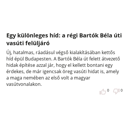
Egy különleges híd: a régi Bartók Béla úti
vasúti felüljáró
Új, hatalmas, ráadásul végső kialakításában kettős
híd épül Budapesten. A Bartók Béla út felett átvezető
hidak építése azzal jár, hogy el kellett bontani egy
érdekes, de már igencsak öreg vasúti hidat is, amely
a maga nemében az első volt a magyar
vasútvonalakon.
0
0