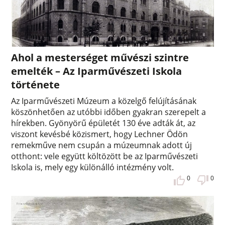
Ahol a mesterséget művészi szintre
emelték – Az Iparművészeti Iskola
története
Az Iparművészeti Múzeum a közelgő felújításának
köszönhetően az utóbbi időben gyakran szerepelt a
hírekben. Gyönyörű épületét 130 éve adták át, az
viszont kevésbé közismert, hogy Lechner Ödön
remekműve nem csupán a múzeumnak adott új
otthont: vele együtt költözött be az Iparművészeti
Iskola is, mely egy különálló intézmény volt.
0
0