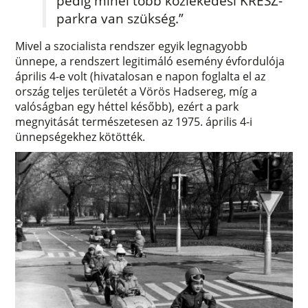
pedig minél több közlekedési KRESZ-
parkra van szükség.”
Mivel a szocialista rendszer egyik legnagyobb
ünnepe, a rendszert legitimáló esemény évfordulója
április 4-e volt (hivatalosan e napon foglalta el az
ország teljes területét a Vörös Hadsereg, míg a
valóságban egy héttel később), ezért a park
megnyitását természetesen az 1975. április 4-i
ünnepségekhez kötötték.