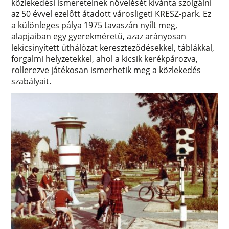
közlekedési ismereteinek növelését kívánta szolgálni
az 50 évvel ezelőtt átadott városligeti KRESZ-park. Ez
a különleges pálya 1975 tavaszán nyílt meg,
alapjaiban egy gyerekméretű, azaz arányosan
lekicsinyített úthálózat kereszteződésekkel, táblákkal,
forgalmi helyzetekkel, ahol a kicsik kerékpározva,
rollerezve játékosan ismerhetik meg a közlekedés
szabályait.