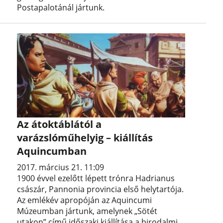
Postapalotánál jártunk.
Az átoktáblától a
varázslóműhelyig – kiállítás
Aquincumban
2017. március 21. 11:09
1900 évvel ezelőtt lépett trónra Hadrianus
császár, Pannonia provincia első helytartója.
Az emlékév apropóján az Aquincumi
Múzeumban jártunk, amelynek „Sötét
utakon” című időszaki kiállítása a birodalmi