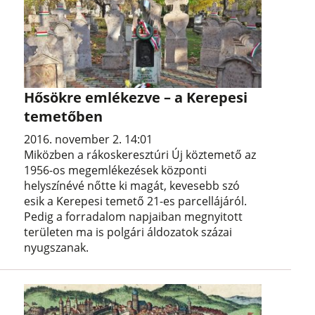
Hősökre emlékezve – a Kerepesi
temetőben
2016. november 2. 14:01
Miközben a rákoskeresztúri Új köztemető az
1956-os megemlékezések központi
helyszínévé nőtte ki magát, kevesebb szó
esik a Kerepesi temető 21-es parcellájáról.
Pedig a forradalom napjaiban megnyitott
területen ma is polgári áldozatok százai
nyugszanak.