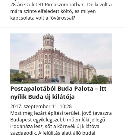
28-án született Rimaszombatban. De ki volt a
mára szinte elfeledett költő, és milyen
kapcsolata volt a fővárossal?
Postapalotából Buda Palota – itt
nyílik Buda új kilátója
2017. szeptember 11. 10:28
Most még lezárt építési terület, jövő tavaszra
Budapest egyik legszebb műemléki jellegű
irodaháza lesz, sőt a környék új kilátóval
gazdagodik. A felújítás alatt álló budai