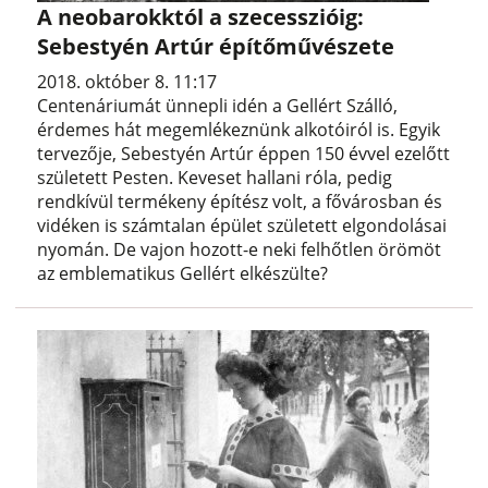
A neobarokktól a szecesszióig:
Sebestyén Artúr építőművészete
2018. október 8. 11:17
Centenáriumát ünnepli idén a Gellért Szálló,
érdemes hát megemlékeznünk alkotóiról is. Egyik
tervezője, Sebestyén Artúr éppen 150 évvel ezelőtt
született Pesten. Keveset hallani róla, pedig
rendkívül termékeny építész volt, a fővárosban és
vidéken is számtalan épület született elgondolásai
nyomán. De vajon hozott-e neki felhőtlen örömöt
az emblematikus Gellért elkészülte?