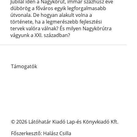
Jubilál idén a Nagykörút, immár százhúsz éve
dübörög a főváros egyik legforgalmasabb
útvonala. De hogyan alakult volna a
története, ha a legmerészebb fejlesztési
tervek valóra válnak? És milyen Nagykörútra
vágyunk a XXI. században?
Támogatók
© 2026 Látóhatár Kiadó Lap-és Könyvkiadó Kft.
Főszerkesztő: Halász Csilla