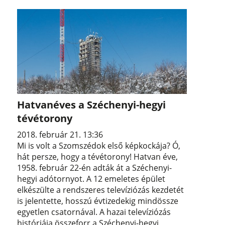
Hatvanéves a Széchenyi-hegyi
tévétorony
2018. február 21. 13:36
Mi is volt a Szomszédok első képkockája? Ó,
hát persze, hogy a tévétorony! Hatvan éve,
1958. február 22-én adták át a Széchenyi-
hegyi adótornyot. A 12 emeletes épület
elkészülte a rendszeres televíziózás kezdetét
is jelentette, hosszú évtizedekig mindössze
egyetlen csatornával. A hazai televíziózás
históriája összeforr a Széchenyi-hegyi