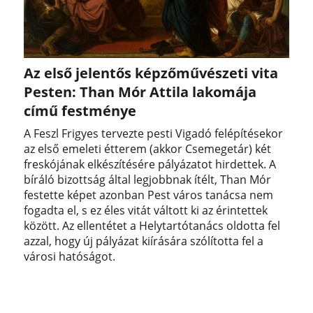
Az első jelentős képzőművészeti vita
Pesten: Than Mór Attila lakomája
című festménye
A Feszl Frigyes tervezte pesti Vigadó felépítésekor
az első emeleti étterem (akkor Csemegetár) két
freskójának elkészítésére pályázatot hirdettek. A
bíráló bizottság által legjobbnak ítélt, Than Mór
festette képet azonban Pest város tanácsa nem
fogadta el, s ez éles vitát váltott ki az érintettek
között. Az ellentétet a Helytartótanács oldotta fel
azzal, hogy új pályázat kiírására szólította fel a
városi hatóságot.