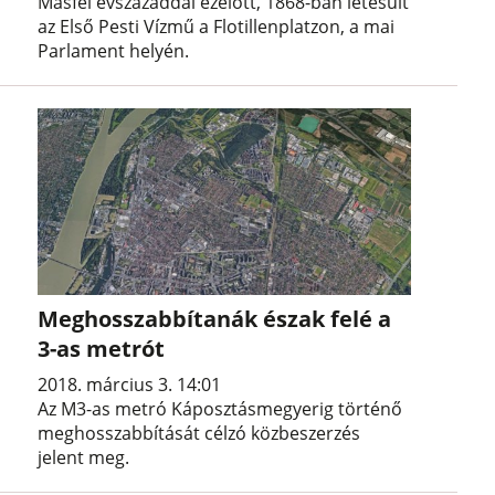
Másfél évszázaddal ezelőtt, 1868-ban létesült
az Első Pesti Vízmű a Flotillenplatzon, a mai
Parlament helyén.
Meghosszabbítanák észak felé a
3-as metrót
2018. március 3. 14:01
Az M3-as metró Káposztásmegyerig történő
meghosszabbítását célzó közbeszerzés
jelent meg.