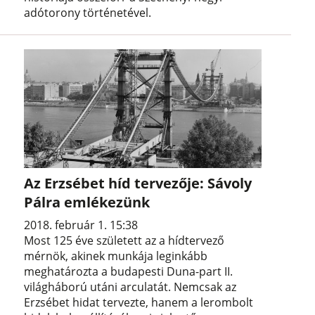
adótorony történetével.
Az Erzsébet híd tervezője: Sávoly
Pálra emlékezünk
2018. február 1. 15:38
Most 125 éve született az a hídtervező
mérnök, akinek munkája leginkább
meghatározta a budapesti Duna-part II.
világháború utáni arculatát. Nemcsak az
Erzsébet hidat tervezte, hanem a lerombolt