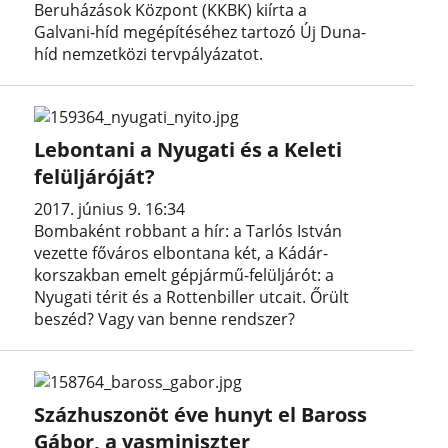
Beruházások Központ (KKBK) kiírta a
Galvani-híd megépítéséhez tartozó Új Duna-
híd nemzetközi tervpályázatot.
Lebontani a Nyugati és a Keleti
felüljáróját?
2017. június 9. 16:34
Bombaként robbant a hír: a Tarlós István
vezette főváros elbontana két, a Kádár-
korszakban emelt gépjármű-felüljárót: a
Nyugati térit és a Rottenbiller utcait. Őrült
beszéd? Vagy van benne rendszer?
Százhuszonöt éve hunyt el Baross
Gábor, a vasminiszter