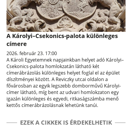
A Károlyi–Csekonics-palota különleges
címere
2026. február 23. 17:00
A Károli Egyetemnek napjainkban helyet adó Károlyi–
Csekonics-palota homlokzatán látható két
címerábrázolás különleges helyet foglal el az épület
díszítményei között. A Reviczky utcai oldalon a
fővárosban az egyik legszebb domborművű Károlyi-
címer látható, míg bent az udvari homlokzaton egy
igazán különleges és egyedi, ritkaságszámba menő
kettős címerábrázolásnak lehetünk tanúi.
EZEK A CIKKEK IS ÉRDEKELHETIK