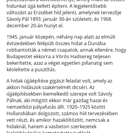
hidunkat újjá kellett építeni. A legjelentősebb
változást az Erzsébet híd jelenti, amelynek tervezője
Sávoly Pál 1893. január 30-án született, és 1968.
december 20-án hunyt el.
1945. január közepén, néhány nap alatt az elmúlt
évtizedekben felépült összes hidat a Dunába
robbantották a német csapatok, annak ellenére, hogy
Budapestet ekkorra a Vörös Hadsereg teljesen
bekerítette, azaz a véget egyetlen pillanatig sem
késleltette a pusztítás.
A hidak újjáépítése gigászi feladat volt, amely az
akkori hidászok szakértelmét dicséri. Az
újjáépítésekben kiemelkedő szerepe volt Sávoly
Pálnak, aki mögött ekkor már gazdag hazai és
nemzetközi pályafutás állt. 1920–1925 között
Hollandiában dolgozott, számos híd tervezésében
vett részt, és amikor hazaköltözött, nemcsak a
hidaknál, hanem a vasbeton szerkezetek
kialakításánál is kamatoztatta tudását.