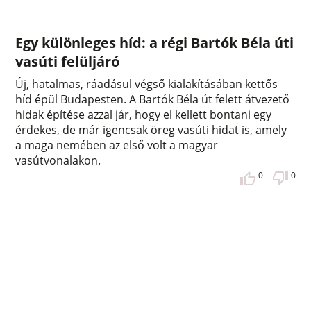
Egy különleges híd: a régi Bartók Béla úti
vasúti felüljáró
Új, hatalmas, ráadásul végső kialakításában kettős
híd épül Budapesten. A Bartók Béla út felett átvezető
hidak építése azzal jár, hogy el kellett bontani egy
érdekes, de már igencsak öreg vasúti hidat is, amely
a maga nemében az első volt a magyar
vasútvonalakon.
0
0