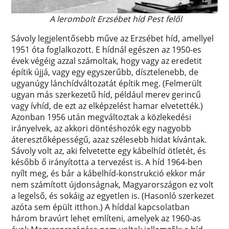
A lerombolt Erzsébet híd Pest felől
Sávoly legjelentősebb műve az Erzsébet híd, amellyel
1951 óta foglalkozott. E hídnál egészen az 1950-es
évek végéig azzal számoltak, hogy vagy az eredetit
építik újjá, vagy egy egyszerűbb, dísztelenebb, de
ugyanúgy lánchídváltozatát építik meg. (Felmerült
ugyan más szerkezetű híd, például merev gerincű
vagy ívhíd, de ezt az elképzelést hamar elvetették.)
Azonban 1956 után megváltoztak a közlekedési
irányelvek, az akkori döntéshozók egy nagyobb
áteresztőképességű, azaz szélesebb hidat kívántak.
Sávoly volt az, aki felvetette egy kábelhíd ötletét, és
később ő irányította a tervezést is. A híd 1964-ben
nyílt meg, és bár a kábelhíd-konstrukció ekkor már
nem számított újdonságnak, Magyarországon ez volt
a legelső, és sokáig az egyetlen is. (Hasonló szerkezet
azóta sem épült itthon.) A híddal kapcsolatban
három bravúrt lehet említeni, amelyek az 1960-as