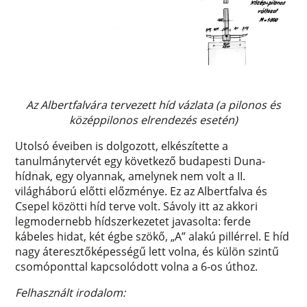
Az Albertfalvára tervezett híd vázlata (a pilonos és
középpilonos elrendezés esetén)
Utolsó éveiben is dolgozott, elkészítette a
tanulmánytervét egy következő budapesti Duna-
hídnak, egy olyannak, amelynek nem volt a II.
világháború előtti előzménye. Ez az Albertfalva és
Csepel közötti híd terve volt. Sávoly itt az akkori
legmodernebb hídszerkezetet javasolta: ferde
kábeles hidat, két égbe szökő, „A” alakú pillérrel. E híd
nagy áteresztőképességű lett volna, és külön szintű
csomóponttal kapcsolódott volna a 6-os úthoz.
Felhasznált irodalom: