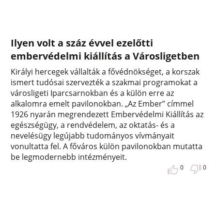
Ilyen volt a száz évvel ezelőtti
embervédelmi kiállítás a Városligetben
Királyi hercegek vállalták a fővédnökséget, a korszak
ismert tudósai szervezték a szakmai programokat a
városligeti Iparcsarnokban és a külön erre az
alkalomra emelt pavilonokban. „Az Ember” címmel
1926 nyarán megrendezett Embervédelmi Kiállítás az
egészségügy, a rendvédelem, az oktatás- és a
nevelésügy legújabb tudományos vívmányait
vonultatta fel. A főváros külön pavilonokban mutatta
be legmodernebb intézményeit.
0
0