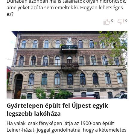
Dunában azonban ma is találhatók olyan hídroncsok,
amelyeket azóta sem emeltek ki. Hogyan lehetséges
ez?
0
0
Gyártelepen épült fel Újpest egyik
legszebb lakóháza
Ha valaki csak fényképen látja az 1900-ban épült
Leiner-házat, joggal gondolhatná, hogy a kétemeletes