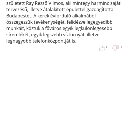
született Ray Rezső Vilmos, aki mintegy harminc saját
tervezésű, illetve átalakított épülettel gazdagította
Budapestet. A kerek évforduló alkalmából
összegezzük tevékenységét, felidézve legegyedibb
munkáit, köztük a főváros egyik legkülönlegesebb
síremlékét, egyik legszebb víztornyát, illetve
legnagyobb telefonközpontját is.
0
0