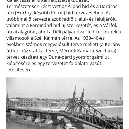
Természetesen részt vett az Árpád híd és a Boráros
téri (Horthy, később Petőfi) híd tervezésében. Az
utóbbinál ő tervezte azok hídfőit, alul- és felüljáróit,
valamint a Ferdinánd híd új szerkezetét, és a Várfok
utcai alagutat, ahol a Déli pályaudvar felől érkeznek a
villamosok a Szél Kálmán térre. Az 1930–40-es
években számos megvalósult terve mellett (a Korányi
úti kórház statikai terve, Mérnök Kamara Székháza)
tervet készített egy Duna-parti gyorsforgalmi út
kiépítésére és egy tervezetet földalatti vasút
létesítésére.