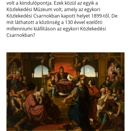
volt a kiindulópontja. Ezek közül az egyik a
Közlekedési Múzeum volt, amely az egykori
Közlekedési Csarnokban kapott helyet 1899-től. De
mit láthatott a közönség a 130 évvel ezelőtti
millenniumi kiállításon az egykori Közlekedési
Csarnokban?