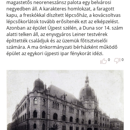
magastetős neoreneszánsz palota egy belvárosi
negyedben áll. A karakteres homlokzat, a faragott
kapu, a freskókkal díszített lépcsőház, a kovácsoltvas
lépcsőkorlátok tovább erősítenék ezt az elképzelést.
Azonban az épület Újpest szélén, a Duna sor 14. szám
alatti telken áll, az enyvgyáros Leiner testvérek
építtették családjuk és az üzemük főtisztviselői
számára. A ma önkormányzati bérházként működő
épület az egykori újpesti ipar fénykorát idézi.
0
0