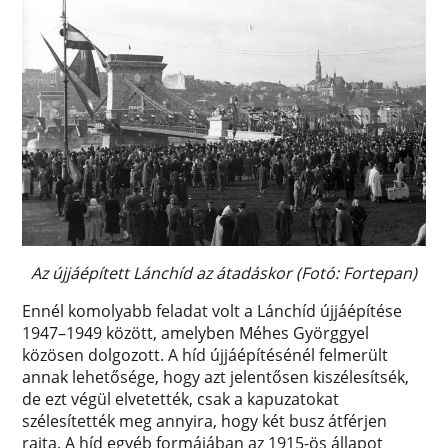
Az újjáépített Lánchíd az átadáskor (Fotó: Fortepan)
Ennél komolyabb feladat volt a Lánchíd újjáépítése
1947–1949 között, amelyben Méhes Györggyel
közösen dolgozott. A híd újjáépítésénél felmerült
annak lehetősége, hogy azt jelentősen kiszélesítsék,
de ezt végül elvetették, csak a kapuzatokat
szélesítették meg annyira, hogy két busz átférjen
rajta. A híd egyéb formájában az 1915-ös állapot