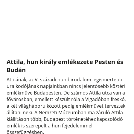
Attila, hun király emlékezete Pesten és
Budán
Attilának, az V. századi hun birodalom legismertebb
uralkodójának napjainkban nincs jelentősebb köztéri
emlékműve Budapesten. De számos Attila utca van a
fővárosban, emellett készült róla a VIgadóban freskó,
a két világháború között pedig emlékművet terveztek
állítani neki. A Nemzeti Múzeumban ma záruló Attila-
kiállításon több, Budapest történetéhez kapcsolódó
emlék is szerepelt a hun fejedelemmel
összefüggésben.