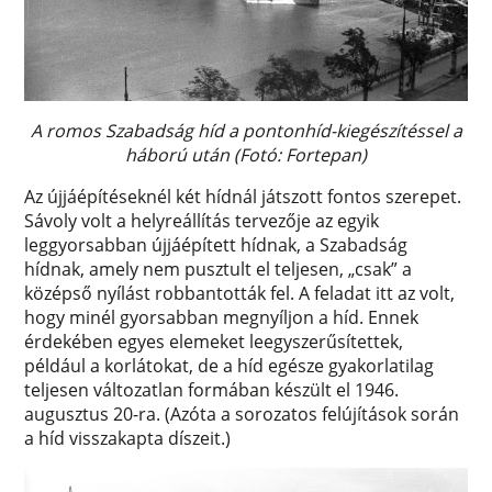
A romos Szabadság híd a pontonhíd-kiegészítéssel a
háború után (Fotó: Fortepan)
Az újjáépítéseknél két hídnál játszott fontos szerepet.
Sávoly volt a helyreállítás tervezője az egyik
leggyorsabban újjáépített hídnak, a Szabadság
hídnak, amely nem pusztult el teljesen, „csak” a
középső nyílást robbantották fel. A feladat itt az volt,
hogy minél gyorsabban megnyíljon a híd. Ennek
érdekében egyes elemeket leegyszerűsítettek,
például a korlátokat, de a híd egésze gyakorlatilag
teljesen változatlan formában készült el 1946.
augusztus 20-ra. (Azóta a sorozatos felújítások során
a híd visszakapta díszeit.)