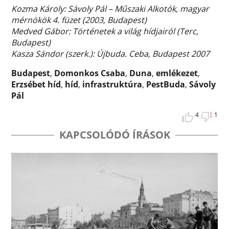
Kozma Károly: Sávoly Pál – Műszaki Alkotók, magyar
mérnökök 4. füzet (2003, Budapest)
Medved Gábor: Történetek a világ hídjairól (Terc,
Budapest)
Kasza Sándor (szerk.): Újbuda. Ceba, Budapest 2007
Budapest
,
Domonkos Csaba
,
Duna
,
emlékezet
,
Erzsébet híd
,
híd
,
infrastruktúra
,
PestBuda
,
Sávoly
Pál
4
1
KAPCSOLÓDÓ ÍRÁSOK