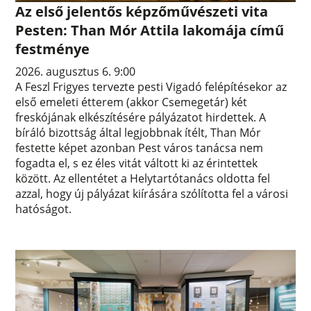
Az első jelentős képzőművészeti vita
Pesten: Than Mór Attila lakomája című
festménye
2026. augusztus 6. 9:00
A Feszl Frigyes tervezte pesti Vigadó felépítésekor az
első emeleti étterem (akkor Csemegetár) két
freskójának elkészítésére pályázatot hirdettek. A
bíráló bizottság által legjobbnak ítélt, Than Mór
festette képet azonban Pest város tanácsa nem
fogadta el, s ez éles vitát váltott ki az érintettek
között. Az ellentétet a Helytartótanács oldotta fel
azzal, hogy új pályázat kiírására szólította fel a városi
hatóságot.