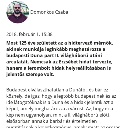
Domonkos Csaba
2018. február 1. 15:38
Most 125 éve született az a hídtervező mérnök,
akinek munkája leginkább meghatározta a
budapesti Duna-part II. világháború utáni
arculatát. Nemcsak az Erzsébet hidat tervezte,
hanem a lerombolt hidak helyreállításában is
jelentős szerepe volt.
Budapest elválaszthatatlan a Dunától, és bár ez
közhely, de igaz, hogy a legtöbb budapestinek és az
ide látogatóknak is a Duna és a hidak jelentik azt a
képet, amely meghatározza a várost. Az, hogy ez a
kép nem ugyanolyan, mint a II. világháború előtt,
elsősorban annak a barbár és értelmetlen
pusztításnak a következménye, amely miatt az összes