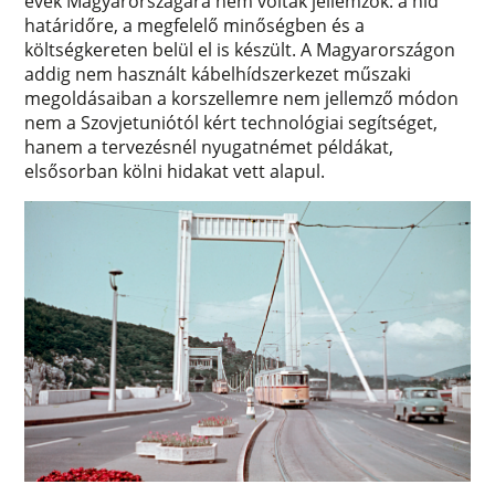
évek Magyarországára nem voltak jellemzők: a híd
határidőre, a megfelelő minőségben és a
költségkereten belül el is készült. A Magyarországon
addig nem használt kábelhídszerkezet műszaki
megoldásaiban a korszellemre nem jellemző módon
nem a Szovjetuniótól kért technológiai segítséget,
hanem a tervezésnél nyugatnémet példákat,
elsősorban kölni hidakat vett alapul.