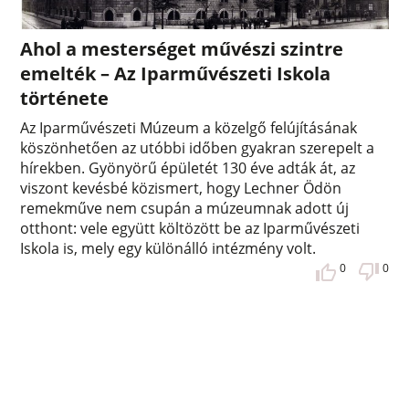
Ahol a mesterséget művészi szintre
emelték – Az Iparművészeti Iskola
története
Az Iparművészeti Múzeum a közelgő felújításának
köszönhetően az utóbbi időben gyakran szerepelt a
hírekben. Gyönyörű épületét 130 éve adták át, az
viszont kevésbé közismert, hogy Lechner Ödön
remekműve nem csupán a múzeumnak adott új
otthont: vele együtt költözött be az Iparművészeti
Iskola is, mely egy különálló intézmény volt.
0
0