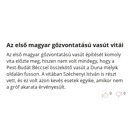
Az első magyar gőzvontatású vasút vitái
Az első magyar gőzvontatású vasút építését komoly
vita előzte meg, hiszen nem volt mindegy, hogy a
Pest-Budát Béccsel összekötő vasút a Duna melyik
oldalán fusson. A vitában Széchenyi István is részt
vett, és ez volt azon kevés esetek egyike, amikor nem
a gróf akarata érvényesült.
0
0