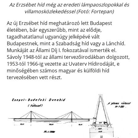
Az Erzsébet híd még az eredeti lámpaoszlopokkal és
villamosközlekedéssel (Fotó: Fortepan)
Az új Erzsébet híd meghatározó lett Budapest
életében, bár egyszerűbb, mint az elődje,
tagadhatatlanul ugyanúgy jelképévé vált
Budapestnek, mint a Szabadság híd vagy a Lánchíd.
Munkáját az Állami Díj I. fokozatával ismerték el.
Sávoly 1948-tól az állami tervezőirodákban dolgozott,
1953-tól 1966-ig vezette az Uvaterv Hídirodáját, e
minőségében számos magyar és külföldi híd
tervezésében vett részt.