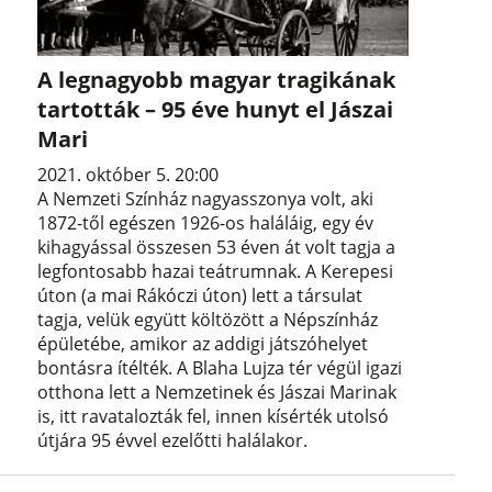
A legnagyobb magyar tragikának
tartották – 95 éve hunyt el Jászai
Mari
2021. október 5. 20:00
A Nemzeti Színház nagyasszonya volt, aki
1872-től egészen 1926-os haláláig, egy év
kihagyással összesen 53 éven át volt tagja a
legfontosabb hazai teátrumnak. A Kerepesi
úton (a mai Rákóczi úton) lett a társulat
tagja, velük együtt költözött a Népszínház
épületébe, amikor az addigi játszóhelyet
bontásra ítélték. A Blaha Lujza tér végül igazi
otthona lett a Nemzetinek és Jászai Marinak
is, itt ravatalozták fel, innen kísérték utolsó
útjára 95 évvel ezelőtti halálakor.