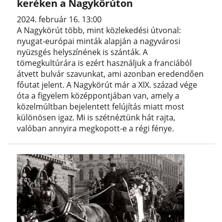
keréken a Nagykörúton
2024. február 16. 13:00
A Nagykörút több, mint közlekedési útvonal:
nyugat-európai minták alapján a nagyvárosi
nyüzsgés helyszínének is szánták. A
tömegkultúrára is ezért használjuk a franciából
átvett bulvár szavunkat, ami azonban eredendően
főutat jelent. A Nagykörút már a XIX. század vége
óta a figyelem középpontjában van, amely a
közelmúltban bejelentett felújítás miatt most
különösen igaz. Mi is szétnéztünk hát rajta,
valóban annyira megkopott-e a régi fénye.