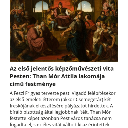
Az első jelentős képzőművészeti vita
Pesten: Than Mór Attila lakomája
című festménye
A Feszl Frigyes tervezte pesti Vigadó felépítésekor
az első emeleti étterem (akkor Csemegetár) két
freskójának elkészítésére pályázatot hirdettek. A
bíráló bizottság által legjobbnak ítélt, Than Mór
festette képet azonban Pest város tanácsa nem
fogadta el, s ez éles vitát váltott ki az érintettek