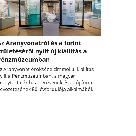
z Aranyvonatról és a forint
zületéséről nyílt új kiállítás a
Pénzmúzeumban
z Aranyvonat öröksége címmel új kiállítás
yílt a Pénzmúzeumban, a magyar
ranytartalék hazatérésének és az új forint
evezetésének 80. évfordulója alkalmából.