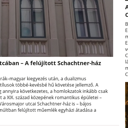
A
B
E
m
E
v
C
l
cában – A felújított Schachtner-ház
m
C
trák–magyar kiegyezés után, a dualizmus
stílusok többé-kevésbé hű követése jellemző. A
g annyira következetes, a homlokzatok inkább csak
t a XIX. század közepének romantikus épületei –
Városmajor utcai Schachtner-ház is – bájos
lmúltban felújított műemlék egyházi átadása a