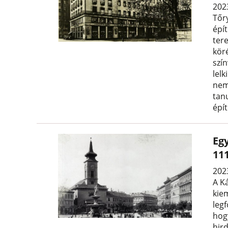
2023
Tőr
épí
ter
kör
szí
lel
nem
tan
épí
Eg
111
2023
A K
kie
leg
hog
hir