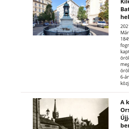
Ki
Ba
he
2021
Már
184
fogn
kap
örö
meg
örö
6-á
köz
A k
Or
Új
be