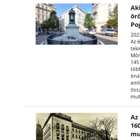
Ak
ör
Po
202
Az 
tek
Mór
145 
töb
öná
eml
öss
mut
Az
160
mu