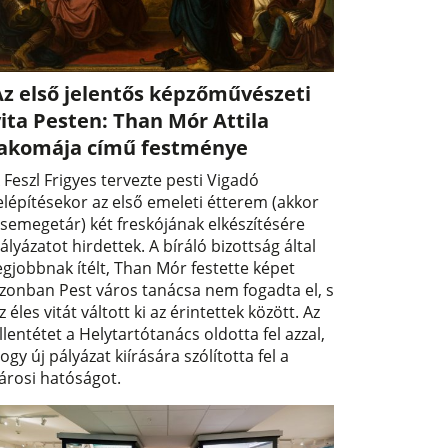
Az első jelentős képzőművészeti
ita Pesten: Than Mór Attila
lakomája című festménye
 Feszl Frigyes tervezte pesti Vigadó
elépítésekor az első emeleti étterem (akkor
semegetár) két freskójának elkészítésére
ályázatot hirdettek. A bíráló bizottság által
egjobbnak ítélt, Than Mór festette képet
zonban Pest város tanácsa nem fogadta el, s
z éles vitát váltott ki az érintettek között. Az
llentétet a Helytartótanács oldotta fel azzal,
ogy új pályázat kiírására szólította fel a
árosi hatóságot.