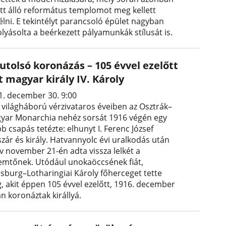
ott álló református templomot meg kellett
élni. E tekintélyt parancsoló épület nagyban
lyásolta a beérkezett pályamunkák stílusát is.
utolsó koronázás – 105 évvel ezelőtt
t magyar király IV. Károly
1. december 30. 9:00
. világháború vérzivataros éveiben az Osztrák–
yar Monarchia nehéz sorsát 1916 végén egy
b csapás tetézte: elhunyt I. Ferenc József
szár és király. Hatvannyolc évi uralkodás után
év november 21-én adta vissza lelkét a
emtőnek. Utódául unokaöccsének fiát,
sburg–Lotharingiai Károly főherceget tette
, akit éppen 105 évvel ezelőtt, 1916. december
n koronáztak királlyá.