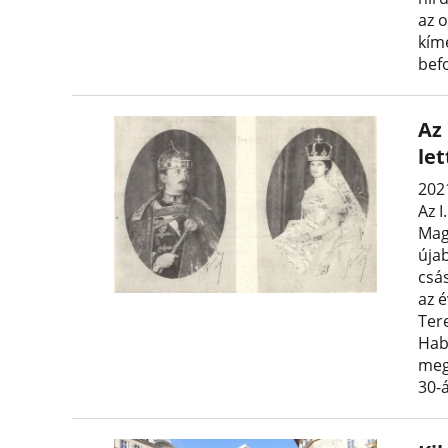
az 
kím
befo
Az 
let
202
Az I
Mag
újab
csá
az 
Ter
Hab
meg
30-á