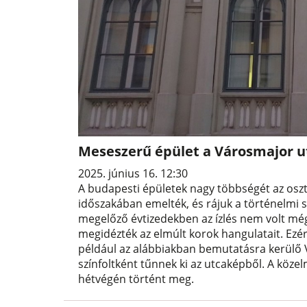
Meseszerű épület a Városmajor ut
2025. június 16. 12:30
A budapesti épületek nagy többségét az osz
időszakában emelték, és rájuk a történelmi 
megelőző évtizedekben az ízlés nem volt mé
megidézték az elmúlt korok hangulatait. Ezér
például az alábbiakban bemutatásra kerülő 
színfoltként tűnnek ki az utcaképből. A köze
hétvégén történt meg.