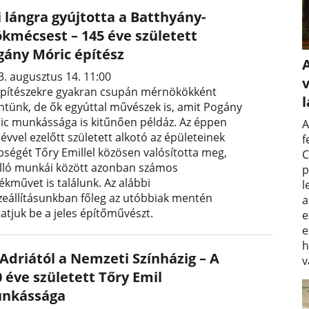
i lángra gyújtotta a Batthyány-
ökmécsest – 145 éve született
gány Móric építész
3. augusztus 14. 11:00
v
építészekre gyakran csupán mérnökökként
intünk, de ők egyúttal művészek is, amit Pogány
ic munkássága is kitűnően példáz. Az éppen
A
évvel ezelőtt született alkotó az épületeinek
f
bségét Tőry Emillel közösen valósította meg,
C
lló munkái között azonban számos
p
ékművet is találunk. Az alábbi
l
zeállításunkban főleg az utóbbiak mentén
a
atjuk be a jeles építőművészt.
e
e
h
 Adriától a Nemzeti Színházig – A
v
 éve született Tőry Emil
nkássága