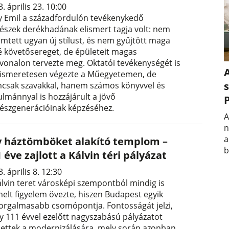
. április 23. 10:00
y Emil a századfordulón tevékenykedő
tészek derékhadának elismert tagja volt: nem
emtett ugyan új stílust, és nem gyűjtött maga
é követősereget, de épületeit magas
nvonalon tervezte meg. Oktatói tevékenységét is
A
kiismeretesen végezte a Műegyetemen, de
s
csak szavakkal, hanem számos könyvvel és
ulmánnyal is hozzájárult a jövő
tészgenerációinak képzéséhez.
A
n
a
y háztömböket alakító templom –
b
 éve zajlott a Kálvin téri pályázat
. április 8. 12:30
álvin teret városképi szempontból mindig is
melt figyelem övezte, hiszen Budapest egyik
forgalmasabb csomópontja. Fontosságát jelzi,
y 111 évvel ezelőtt nagyszabású pályázatot
dettek a modernizálására, mely során azonban