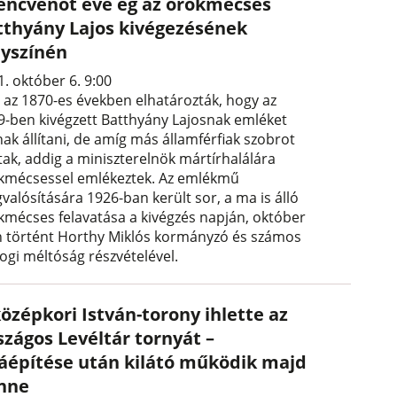
lencvenöt éve ég az örökmécses
tthyány Lajos kivégezésének
lyszínén
. október 6. 9:00
 az 1870-es években elhatározták, hogy az
9-ben kivégzett Batthyány Lajosnak emléket
ak állítani, de amíg más államférfiak szobrot
tak, addig a miniszterelnök mártírhalálára
kmécsessel emlékeztek. Az emlékmű
valósítására 1926-ban került sor, a ma is álló
kmécses felavatása a kivégzés napján, október
n történt Horthy Miklós kormányzó és számos
jogi méltóság részvételével.
özépkori István-torony ihlette az
szágos Levéltár tornyát –
jáépítése után kilátó működik majd
nne