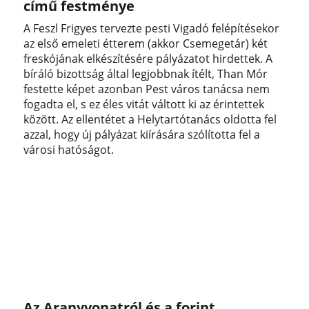
című festménye
A Feszl Frigyes tervezte pesti Vigadó felépítésekor
az első emeleti étterem (akkor Csemegetár) két
freskójának elkészítésére pályázatot hirdettek. A
bíráló bizottság által legjobbnak ítélt, Than Mór
festette képet azonban Pest város tanácsa nem
fogadta el, s ez éles vitát váltott ki az érintettek
között. Az ellentétet a Helytartótanács oldotta fel
azzal, hogy új pályázat kiírására szólította fel a
városi hatóságot.
Az Aranyvonatról és a forint