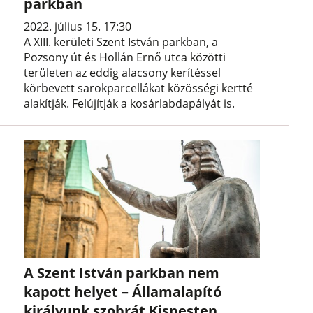
parkban
2022. július 15. 17:30
A XIII. kerületi Szent István parkban, a
Pozsony út és Hollán Ernő utca közötti
területen az eddig alacsony kerítéssel
körbevett sarokparcellákat közösségi kertté
alakítják. Felújítják a kosárlabdapályát is.
A Szent István parkban nem
kapott helyet – Államalapító
királyunk szobrát Kispesten