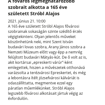
A főváros legmeghatározóbb
szobrait alkotta a 165 éve
született Stróbl Alajos
2021. június 21. 10:00
A 165 éve született Stróbl Alajos fővárosi
szobrainak sokaságán szinte szédítő érzés
végigtekinteni. Olyan jelentős műveket
köszönhetünk neki, mint Szent István
budavári lovas szobra, Arany János szobra a
Nemzeti Múzeum előtt vagy épp a nemrég
felújított budavári Mátyás-kút. De ő volt az is,
akit kortársai „epreskerti várúr”-ként
emlegettek, hiszen a művészetek otthonává
varázsolta a terézvárosi Epreskertet, és még
a lebontásra ítélt józsefvárosi kálváriát is
odaszállíttatta, megmentve ezzel egy
páratlan műemlékünket. Stróbl Alajos
legszebb fővárosi alkotásait jártuk végig az
évfordulón.