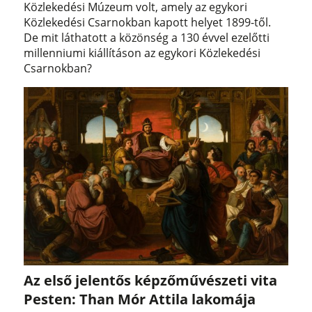
Közlekedési Múzeum volt, amely az egykori
Közlekedési Csarnokban kapott helyet 1899-től.
De mit láthatott a közönség a 130 évvel ezelőtti
millenniumi kiállításon az egykori Közlekedési
Csarnokban?
Az első jelentős képzőművészeti vita
Pesten: Than Mór Attila lakomája