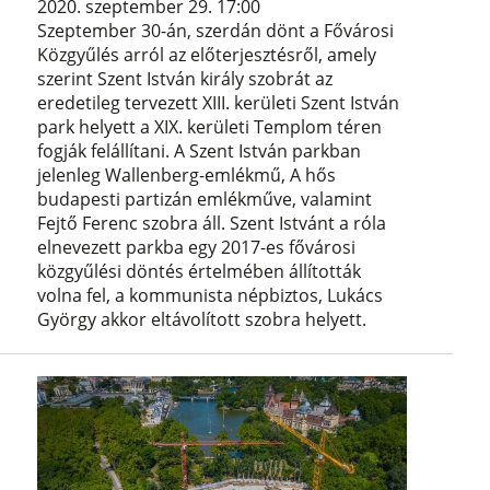
2020. szeptember 29. 17:00
Szeptember 30-án, szerdán dönt a Fővárosi
Közgyűlés arról az előterjesztésről, amely
szerint Szent István király szobrát az
eredetileg tervezett XIII. kerületi Szent István
park helyett a XIX. kerületi Templom téren
fogják felállítani. A Szent István parkban
jelenleg Wallenberg-emlékmű, A hős
budapesti partizán emlékműve, valamint
Fejtő Ferenc szobra áll. Szent Istvánt a róla
elnevezett parkba egy 2017-es fővárosi
közgyűlési döntés értelmében állították
volna fel, a kommunista népbiztos, Lukács
György akkor eltávolított szobra helyett.