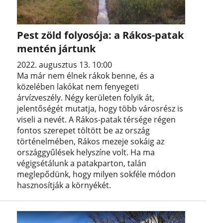
Pest zöld folyosója: a Rákos-patak
mentén jártunk
2022. augusztus 13. 10:00
Ma már nem élnek rákok benne, és a
közelében lakókat nem fenyegeti
árvízveszély. Négy kerületen folyik át,
jelentőségét mutatja, hogy több városrész is
viseli a nevét. A Rákos-patak térsége régen
fontos szerepet töltött be az ország
történelmében, Rákos mezeje sokáig az
országgyűlések helyszíne volt. Ha ma
végigsétálunk a patakparton, talán
meglepődünk, hogy milyen sokféle módon
hasznosítják a környékét.