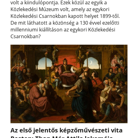
volt a kiindulópontja. Ezek közül az egyik a
Közlekedési Múzeum volt, amely az egykori
Közlekedési Csarnokban kapott helyet 1899-től.
De mit láthatott a közönség a 130 évvel ezelőtti
millenniumi kiállításon az egykori Közlekedési
Csarnokban?
Az első jelentős képzőművészeti vita