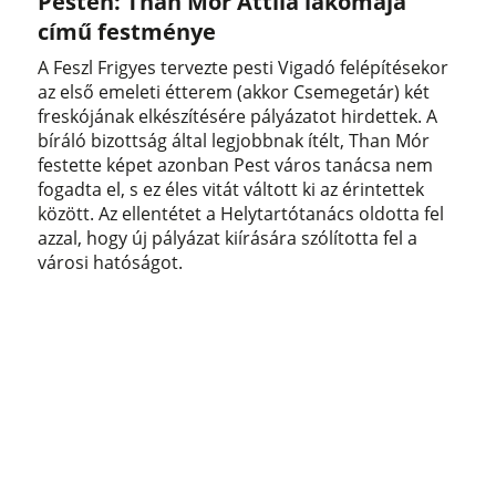
Pesten: Than Mór Attila lakomája
című festménye
A Feszl Frigyes tervezte pesti Vigadó felépítésekor
az első emeleti étterem (akkor Csemegetár) két
freskójának elkészítésére pályázatot hirdettek. A
bíráló bizottság által legjobbnak ítélt, Than Mór
festette képet azonban Pest város tanácsa nem
fogadta el, s ez éles vitát váltott ki az érintettek
között. Az ellentétet a Helytartótanács oldotta fel
azzal, hogy új pályázat kiírására szólította fel a
városi hatóságot.