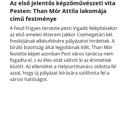
Az első jelentős képzőművészeti vita
Pesten: Than Mór Attila lakomája
című festménye
A Feszl Frigyes tervezte pesti Vigadó felépítésekor
az első emeleti étterem (akkor Csemegetár) két
freskójának elkészítésére pályázatot hirdettek. A
bíráló bizottság által legjobbnak ítélt, Than Mór
festette képet azonban Pest város tanácsa nem
fogadta el, s ez éles vitát váltott ki az érintettek
között. Az ellentétet a Helytartótanács oldotta fel
azzal, hogy új pályázat kiírására szólította fel a
városi hatóságot.