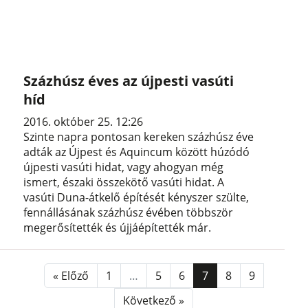
Százhúsz éves az újpesti vasúti
híd
2016. október 25. 12:26
Szinte napra pontosan kereken százhúsz éve
adták az Újpest és Aquincum között húzódó
újpesti vasúti hidat, vagy ahogyan még
ismert, északi összekötő vasúti hidat. A
vasúti Duna-átkelő építését kényszer szülte,
fennállásának százhúsz évében többször
megerősítették és újjáépítették már.
« Előző
1
…
5
6
7
8
9
Következő »