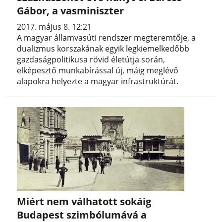
Gábor, a vasminiszter
2017. május 8. 12:21
A magyar államvasúti rendszer megteremtője, a
dualizmus korszakának egyik legkiemelkedőbb
gazdaságpolitikusa rövid életútja során,
elképesztő munkabírással új, máig meglévő
alapokra helyezte a magyar infrastruktúrát.
Miért nem válhatott sokáig
Budapest szimbólumává a