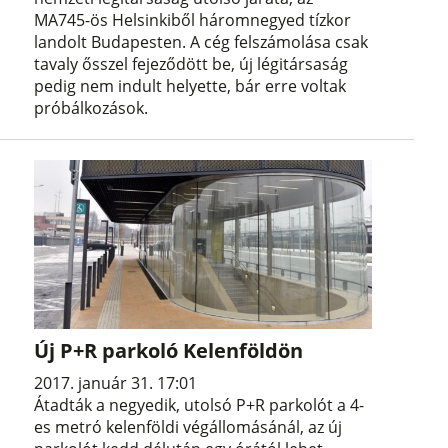
MA745-ös Helsinkiből háromnegyed tízkor
landolt Budapesten. A cég felszámolása csak
tavaly ősszel fejeződött be, új légitársaság
pedig nem indult helyette, bár erre voltak
próbálkozások.
Új P+R parkoló Kelenföldön
2017. január 31. 17:01
Átadták a negyedik, utolsó P+R parkolót a 4-
es metró kelenföldi végállomásánál, az új