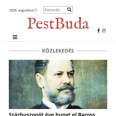
2026. augusztus 7.
KÖZLEKEDÉS
Százhuszonöt éve hunyt el Baross