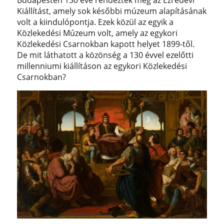
Kiállítást, amely sok későbbi múzeum alapításának
volt a kiindulópontja. Ezek közül az egyik a
Közlekedési Múzeum volt, amely az egykori
Közlekedési Csarnokban kapott helyet 1899-től.
De mit láthatott a közönség a 130 évvel ezelőtti
millenniumi kiállításon az egykori Közlekedési
Csarnokban?