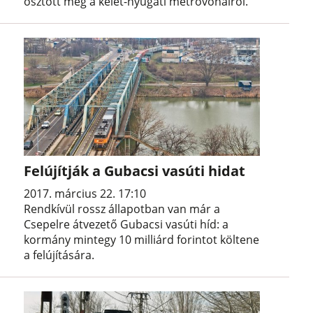
osztott meg a kelet-nyugati metróvonalról.
Felújítják a Gubacsi vasúti hidat
2017. március 22. 17:10
Rendkívül rossz állapotban van már a
Csepelre átvezető Gubacsi vasúti híd: a
kormány mintegy 10 milliárd forintot költene
a felújítására.