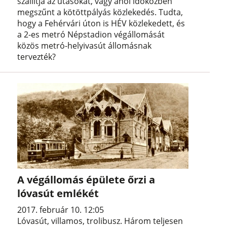
szállítja az utasokat, vagy ahol időközben
megszűnt a kötöttpályás közlekedés. Tudta,
hogy a Fehérvári úton is HÉV közlekedett, és
a 2-es metró Népstadion végállomását
közös metró-helyivasút állomásnak
tervezték?
A végállomás épülete őrzi a
lóvasút emlékét
2017. február 10. 12:05
Lóvasút, villamos, trolibusz. Három teljesen