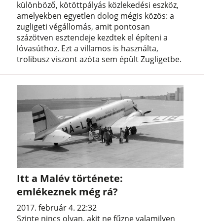
különböző, kötöttpályás közlekedési eszköz,
amelyekben egyetlen dolog mégis közös: a
zugligeti végállomás, amit pontosan
százötven esztendeje kezdtek el építeni a
lóvasúthoz. Ezt a villamos is használta,
trolibusz viszont azóta sem épült Zugligetbe.
Itt a Malév története:
emlékeznek még rá?
2017. február 4. 22:32
Szinte nincs olyan, akit ne fűzne valamilyen