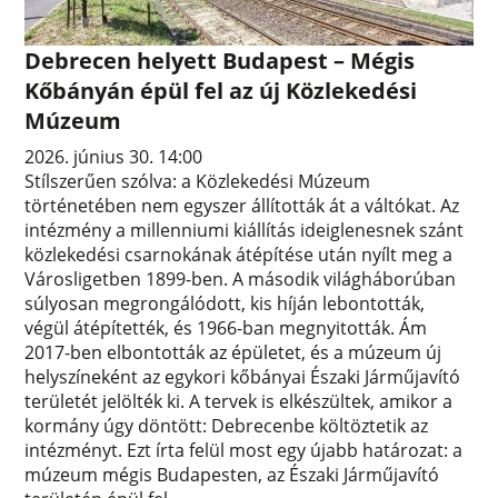
Debrecen helyett Budapest – Mégis
Kőbányán épül fel az új Közlekedési
Múzeum
2026. június 30. 14:00
Stílszerűen szólva: a Közlekedési Múzeum
történetében nem egyszer állították át a váltókat. Az
intézmény a millenniumi kiállítás ideiglenesnek szánt
közlekedési csarnokának átépítése után nyílt meg a
Városligetben 1899-ben. A második világháborúban
súlyosan megrongálódott, kis híján lebontották,
végül átépítették, és 1966-ban megnyitották. Ám
2017-ben elbontották az épületet, és a múzeum új
helyszíneként az egykori kőbányai Északi Járműjavító
területét jelölték ki. A tervek is elkészültek, amikor a
kormány úgy döntött: Debrecenbe költöztetik az
intézményt. Ezt írta felül most egy újabb határozat: a
múzeum mégis Budapesten, az Északi Járműjavító