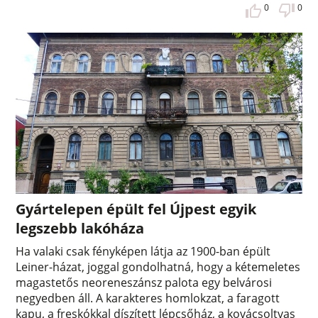
0
0
Gyártelepen épült fel Újpest egyik
legszebb lakóháza
Ha valaki csak fényképen látja az 1900-ban épült
Leiner-házat, joggal gondolhatná, hogy a kétemeletes
magastetős neoreneszánsz palota egy belvárosi
negyedben áll. A karakteres homlokzat, a faragott
kapu, a freskókkal díszített lépcsőház, a kovácsoltvas