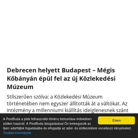
Debrecen helyett Budapest – Mégis
Kőbányán épül fel az új Közlekedési
Múzeum
Stílszerűen szólva: a Közlekedési Múzeum
történetében nem egyszer állították át a váltókat. Az
intézmény a millenniumi kiállítás ideiglenesnek szánt
közlekedési csarnokának átépítése után nyílt meg a
A PestBuda a jobb felhasználói élmény biztosítása érdekében
Értem
Városligetben 1899-ben. A második világháborúban
sütiket használ. A PestBuda látogatásával Ön beleegyezik az
ilyen adatfájlok fogadásába és elfogadja az adat- és sütikezelésre vonatkozó irányelveket.
súlyosan megrongálódott, kis híján lebontották,
További információk
végül átépítették, és 1966-ban megnyitották. Ám