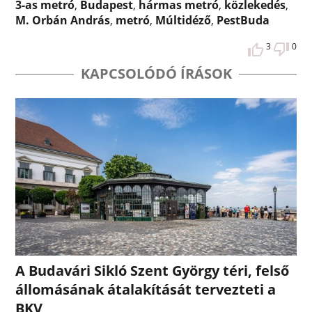
3-as metró
,
Budapest
,
hármas metró
,
közlekedés
,
M. Orbán András
,
metró
,
Múltidéző
,
PestBuda
3
0
KAPCSOLÓDÓ ÍRÁSOK
A Budavári Sikló Szent György téri, felső
állomásának átalakítását tervezteti a
BKV