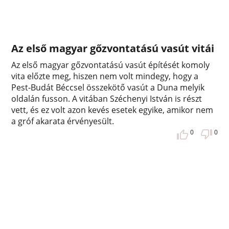
Az első magyar gőzvontatású vasút vitái
Az első magyar gőzvontatású vasút építését komoly
vita előzte meg, hiszen nem volt mindegy, hogy a
Pest-Budát Béccsel összekötő vasút a Duna melyik
oldalán fusson. A vitában Széchenyi István is részt
vett, és ez volt azon kevés esetek egyike, amikor nem
a gróf akarata érvényesült.
0
0