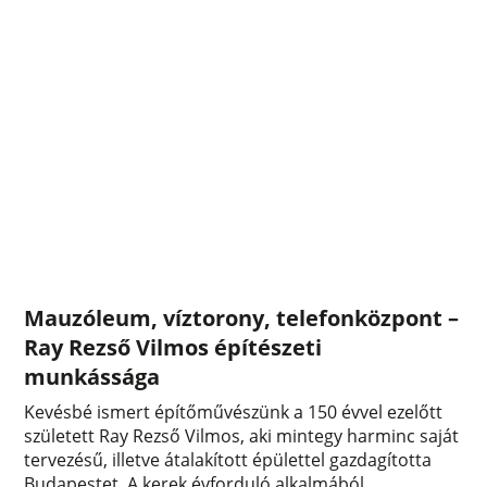
Mauzóleum, víztorony, telefonközpont –
Ray Rezső Vilmos építészeti
munkássága
Kevésbé ismert építőművészünk a 150 évvel ezelőtt
született Ray Rezső Vilmos, aki mintegy harminc saját
tervezésű, illetve átalakított épülettel gazdagította
Budapestet. A kerek évforduló alkalmából