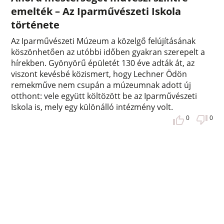
emelték – Az Iparművészeti Iskola
története
Az Iparművészeti Múzeum a közelgő felújításának
köszönhetően az utóbbi időben gyakran szerepelt a
hírekben. Gyönyörű épületét 130 éve adták át, az
viszont kevésbé közismert, hogy Lechner Ödön
remekműve nem csupán a múzeumnak adott új
otthont: vele együtt költözött be az Iparművészeti
Iskola is, mely egy különálló intézmény volt.
0
0