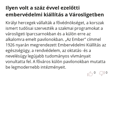
Ilyen volt a száz évvel ezelőtti
embervédelmi kiállítás a Városligetben
Királyi hercegek vállalták a fővédnökséget, a korszak
ismert tudósai szervezték a szakmai programokat a
városligeti Iparcsarnokban és a külön erre az
alkalomra emelt pavilonokban. „Az Ember” címmel
1926 nyarán megrendezett Embervédelmi Kiállítás az
egészségügy, a rendvédelem, az oktatás- és a
nevelésügy legújabb tudományos vívmányait
vonultatta fel. A főváros külön pavilonokban mutatta
be legmodernebb intézményeit.
0
0