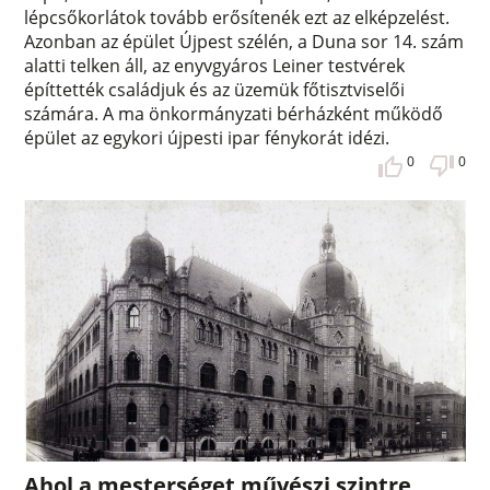
lépcsőkorlátok tovább erősítenék ezt az elképzelést.
Azonban az épület Újpest szélén, a Duna sor 14. szám
alatti telken áll, az enyvgyáros Leiner testvérek
építtették családjuk és az üzemük főtisztviselői
számára. A ma önkormányzati bérházként működő
épület az egykori újpesti ipar fénykorát idézi.
0
0
Ahol a mesterséget művészi szintre