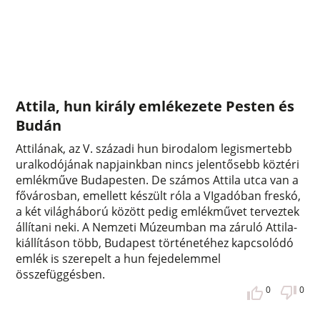
Attila, hun király emlékezete Pesten és
Budán
Attilának, az V. századi hun birodalom legismertebb
uralkodójának napjainkban nincs jelentősebb köztéri
emlékműve Budapesten. De számos Attila utca van a
fővárosban, emellett készült róla a VIgadóban freskó,
a két világháború között pedig emlékművet terveztek
állítani neki. A Nemzeti Múzeumban ma záruló Attila-
kiállításon több, Budapest történetéhez kapcsolódó
emlék is szerepelt a hun fejedelemmel
összefüggésben.
0
0