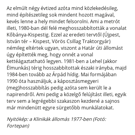
Az elmúlt négy évtized azóta mind közlekedésileg,
mind építészetileg sok mindent hozott magával,
kevés lenne a hely mindet felsorolni. Ami a metrót
illeti, 1980-ban dél felé meghosszabbították a vonalat
Kőbánya-Kispestig. Ezzel az eredeti tervtől (Újpest,
István tér – Kispest, Vörös Csillag Traktorgyár)
némileg eltértek ugyan, viszont a Határ úti állomást
úgy építették meg, hogy onnét a vonal
kettéágaztatható legyen. 1981-ben a Lehel (akkor
Élmunkás) térig hosszabbítottak északi irányba, majd
1984-ben tovább az Árpád hídig. Mai formájában
1990 óta használjuk, a káposztásmegyeri
(meg)hosszabbítás pedig azóta sem került le a
napirendről. Ami pedig a közelgő felújítást illeti, egyik
terv sem a legrégebbi szakaszon kezdené a sajnos
már mindenütt egyre sürgetőbb munkálatokat.
Nyitókép: a Klinikák állomás 1977-ben (Fotó:
Fortepan)