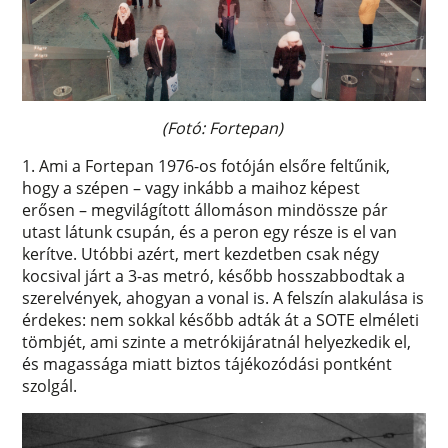
(Fotó: Fortepan)
1. Ami a Fortepan 1976-os fotóján elsőre feltűnik,
hogy a szépen – vagy inkább a maihoz képest
erősen – megvilágított állomáson mindössze pár
utast látunk csupán, és a peron egy része is el van
kerítve. Utóbbi azért, mert kezdetben csak négy
kocsival járt a 3-as metró, később hosszabbodtak a
szerelvények, ahogyan a vonal is. A felszín alakulása is
érdekes: nem sokkal később adták át a SOTE elméleti
tömbjét, ami szinte a metrókijáratnál helyezkedik el,
és magassága miatt biztos tájékozódási pontként
szolgál.