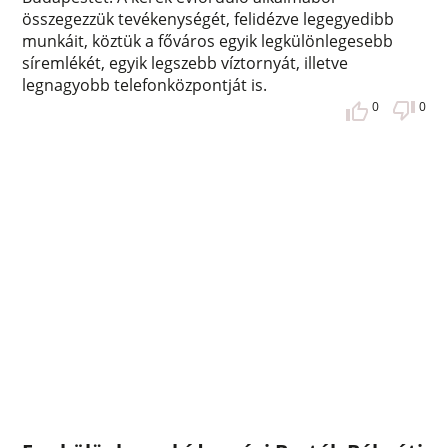
összegezzük tevékenységét, felidézve legegyedibb
munkáit, köztük a főváros egyik legkülönlegesebb
síremlékét, egyik legszebb víztornyát, illetve
legnagyobb telefonközpontját is.
0
0