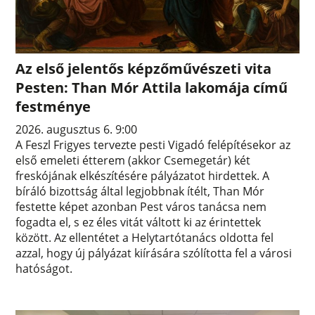
Az első jelentős képzőművészeti vita
Pesten: Than Mór Attila lakomája című
festménye
2026. augusztus 6. 9:00
A Feszl Frigyes tervezte pesti Vigadó felépítésekor az
első emeleti étterem (akkor Csemegetár) két
freskójának elkészítésére pályázatot hirdettek. A
bíráló bizottság által legjobbnak ítélt, Than Mór
festette képet azonban Pest város tanácsa nem
fogadta el, s ez éles vitát váltott ki az érintettek
között. Az ellentétet a Helytartótanács oldotta fel
azzal, hogy új pályázat kiírására szólította fel a városi
hatóságot.