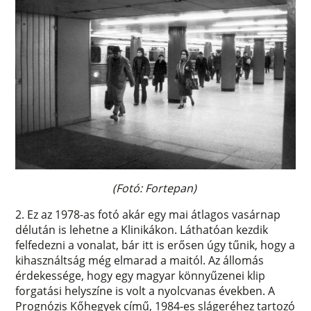
(Fotó: Fortepan)
2. Ez az 1978-as fotó akár egy mai átlagos vasárnap
délután is lehetne a Klinikákon. Láthatóan kezdik
felfedezni a vonalat, bár itt is erősen úgy tűnik, hogy a
kihasználtság még elmarad a maitól. Az állomás
érdekessége, hogy egy magyar könnyűzenei klip
forgatási helyszíne is volt a nyolcvanas években. A
Prognózis Kőhegyek című, 1984-es slágeréhez tartozó