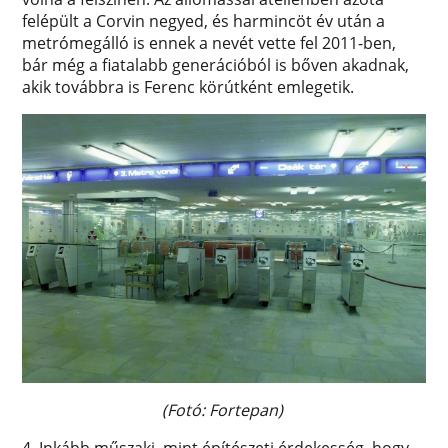
felépült a Corvin negyed, és harmincöt év után a
metrómegálló is ennek a nevét vette fel 2011-ben,
bár még a fiatalabb generációból is bőven akadnak,
akik továbbra is Ferenc körútként emlegetik.
(Fotó: Fortepan)
4. Inkább műszaki, mint építészeti érdekesség, hogy