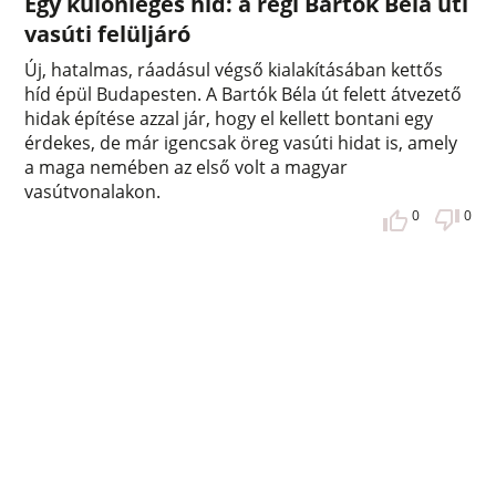
Egy különleges híd: a régi Bartók Béla úti
vasúti felüljáró
Új, hatalmas, ráadásul végső kialakításában kettős
híd épül Budapesten. A Bartók Béla út felett átvezető
hidak építése azzal jár, hogy el kellett bontani egy
érdekes, de már igencsak öreg vasúti hidat is, amely
a maga nemében az első volt a magyar
vasútvonalakon.
0
0