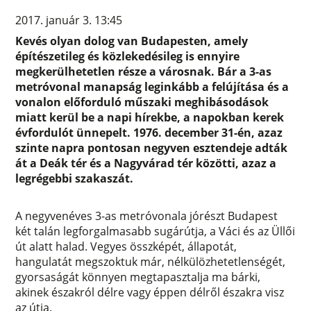
2017. január 3. 13:45
Kevés olyan dolog van Budapesten, amely
építészetileg és közlekedésileg is ennyire
megkerülhetetlen része a városnak. Bár a 3-as
metróvonal manapság leginkább a felújítása és a
vonalon előforduló műszaki meghibásodások
miatt kerül be a napi hírekbe, a napokban kerek
évfordulót ünnepelt. 1976. december 31-én, azaz
szinte napra pontosan negyven esztendeje adták
át a Deák tér és a Nagyvárad tér közötti, azaz a
legrégebbi szakaszát.
A negyvenéves 3-as metróvonala jórészt Budapest
két talán legforgalmasabb sugárútja, a Váci és az Üllői
út alatt halad. Vegyes összképét, állapotát,
hangulatát megszoktuk már, nélkülözhetetlenségét,
gyorsaságát könnyen megtapasztalja ma bárki,
akinek északról délre vagy éppen délről északra visz
az útja.