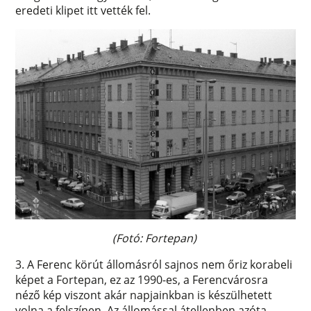
eredeti klipet itt vették fel.
(Fotó: Fortepan)
3. A Ferenc körút állomásról sajnos nem őriz korabeli
képet a Fortepan, ez az 1990-es, a Ferencvárosra
néző kép viszont akár napjainkban is készülhetett
volna a felszínen. Az állomással átellenben azóta