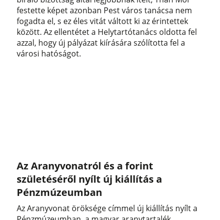
festette képet azonban Pest város tanácsa nem
fogadta el, s ez éles vitát váltott ki az érintettek
között. Az ellentétet a Helytartótanács oldotta fel
azzal, hogy új pályázat kiírására szólította fel a
városi hatóságot.
Az Aranyvonatról és a forint
születéséről nyílt új kiállítás a
Pénzmúzeumban
Az Aranyvonat öröksége címmel új kiállítás nyílt a
Pénzmúzeumban, a magyar aranytartalék