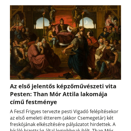
Az első jelentős képzőművészeti vita
Pesten: Than Mór Attila lakomája
című festménye
A Feszl Frigyes tervezte pesti Vigadó felépítésekor
az első emeleti étterem (akkor Csemegetár) két
freskójának elkészítésére pályázatot hirdettek. A
bíráló bizottság által legjobbnak ítélt, Than Mór