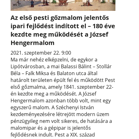
Az első pesti gőzmalom jelentős
ipari fejlődést indított el – 180 éve
kezdte meg működését a József
Hengermalom
2021. szeptember 22. 9:00
Ma már nehéz elképzelni, de egykor a
Lipótvárosban, a mai Balassi Bálint – Stollár
Béla – Falk Miksa és Balaton utca által
határolt területen épült fel és működött Pest
első gőzmalma, amely 1841. szeptember 22-
én kezdte meg a működését. A József
Hengermalom azonban több volt, mint egy
egyszerű malom. A Széchenyi István
kezdeményezésére létrejött modern üzem
pénzügyileg nem volt sikeres, de hatására a
malomipar és a gépipar is jelentős
fejlődésnek indult. Pest a XIX. század