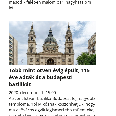
második felében malomipari nagyhatalom
lett.
Több mint ötven évig épült, 115
éve adták át a budapesti
bazilikát
2020. december 1. 15:00
A Szent István-bazilika Budapest legnagyobb
temploma. Ybl Mikósnak köszönhetjük, hogy
ma a főváros egyik legismertebb műemléke,
de rajta kívül még két építész életművében is