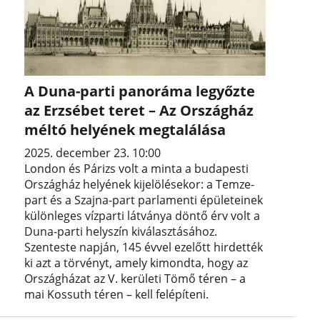
A Duna-parti panoráma legyőzte
az Erzsébet teret – Az Országház
méltó helyének megtalálása
2025. december 23. 10:00
London és Párizs volt a minta a budapesti
Országház helyének kijelölésekor: a Temze-
part és a Szajna-part parlamenti épületeinek
különleges vízparti látványa döntő érv volt a
Duna-parti helyszín kiválasztásához.
Szenteste napján, 145 évvel ezelőtt hirdették
ki azt a törvényt, amely kimondta, hogy az
Országházat az V. kerületi Tömő téren – a
mai Kossuth téren – kell felépíteni.