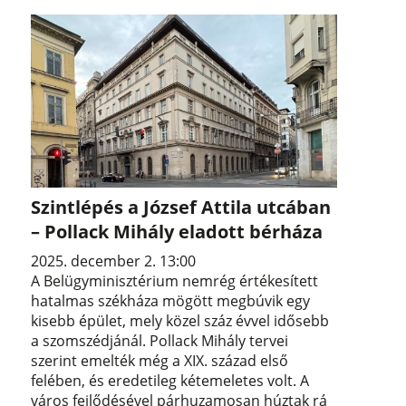
Szintlépés a József Attila utcában
– Pollack Mihály eladott bérháza
2025. december 2. 13:00
A Belügyminisztérium nemrég értékesített
hatalmas székháza mögött megbúvik egy
kisebb épület, mely közel száz évvel idősebb
a szomszédjánál. Pollack Mihály tervei
szerint emelték még a XIX. század első
felében, és eredetileg kétemeletes volt. A
város fejlődésével párhuzamosan húztak rá