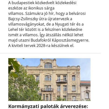
A budapestiek közkedvelt közlekedési
eszköze az ikonikus sárga
villamos. Számukra jó hír, hogy a belvárosi
Bajcsy-Zsilinszky útra újratervezik a
villamosvágányokat, de a Nyugati tér és a
Lehel tér között is a felszínen közlekedne
ismét a villamos. Így átszállás nélkül lehet
majd utazni Budafokról Káposztásmegyerre.
A kiviteli tervek 2028-ra készülnek el.
Kormányzati paloták árverezése: