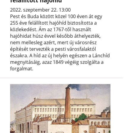
felállított hajóhíd
2022. szeptember 22. 13:00
Pest és Buda között közel 100 éven át egy
255 éve felállított hajóhíd biztosította a
közlekedést. Ám az 1767-től használt
hajóhidat húsz évvel később áthelyezték,
nem mellesleg azért, mert új városrész
építését tervezték a pesti városfalaktól
északra. A híd az új helyén egészen a Lánchíd
megnyitásáig, azaz 1849 végéig szolgálta a
forgalmat.