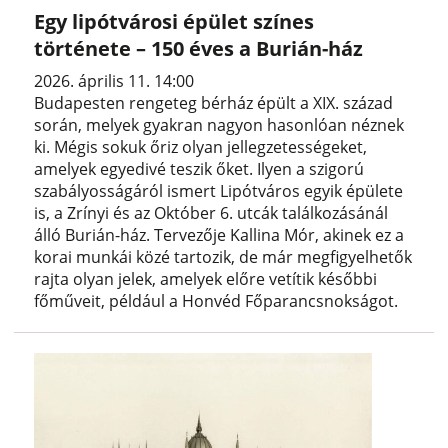
Egy lipótvárosi épület színes
története – 150 éves a Burián-ház
2026. április 11. 14:00
Budapesten rengeteg bérház épült a XIX. század
során, melyek gyakran nagyon hasonlóan néznek
ki. Mégis sokuk őriz olyan jellegzetességeket,
amelyek egyedivé teszik őket. Ilyen a szigorú
szabályosságáról ismert Lipótváros egyik épülete
is, a Zrínyi és az Október 6. utcák találkozásánál
álló Burián-ház. Tervezője Kallina Mór, akinek ez a
korai munkái közé tartozik, de már megfigyelhetők
rajta olyan jelek, amelyek előre vetítik későbbi
főműveit, például a Honvéd Főparancsnokságot.