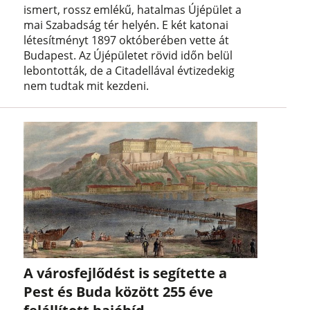
ismert, rossz emlékű, hatalmas Újépület a
mai Szabadság tér helyén. E két katonai
létesítményt 1897 októberében vette át
Budapest. Az Újépületet rövid időn belül
lebontották, de a Citadellával évtizedekig
nem tudtak mit kezdeni.
A városfejlődést is segítette a
Pest és Buda között 255 éve