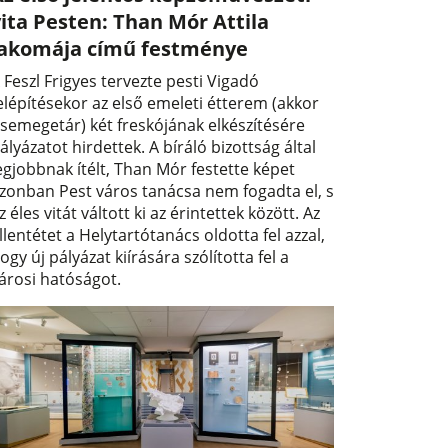
ita Pesten: Than Mór Attila
lakomája című festménye
 Feszl Frigyes tervezte pesti Vigadó
elépítésekor az első emeleti étterem (akkor
semegetár) két freskójának elkészítésére
ályázatot hirdettek. A bíráló bizottság által
egjobbnak ítélt, Than Mór festette képet
zonban Pest város tanácsa nem fogadta el, s
z éles vitát váltott ki az érintettek között. Az
llentétet a Helytartótanács oldotta fel azzal,
ogy új pályázat kiírására szólította fel a
árosi hatóságot.