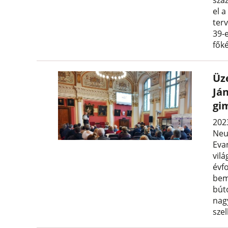
el 
terv
39-
fők
Üz
Ján
gi
202
Neu
Eva
vil
évf
bem
bút
nag
sze