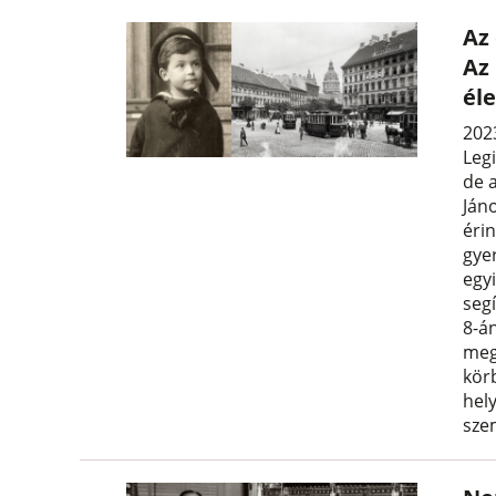
Az
Az
él
2023
Leg
de 
Ján
érin
gyer
egy
segí
8-á
meg
kör
hely
sze