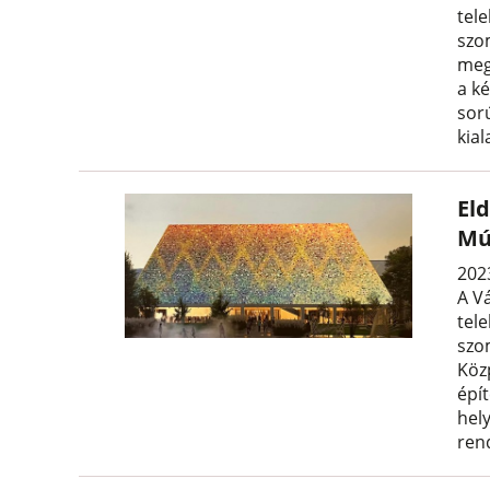
tele
szo
meg
a ké
sorú
kial
Eld
Mú
202
A Vá
tele
szo
Köz
épí
hel
ren