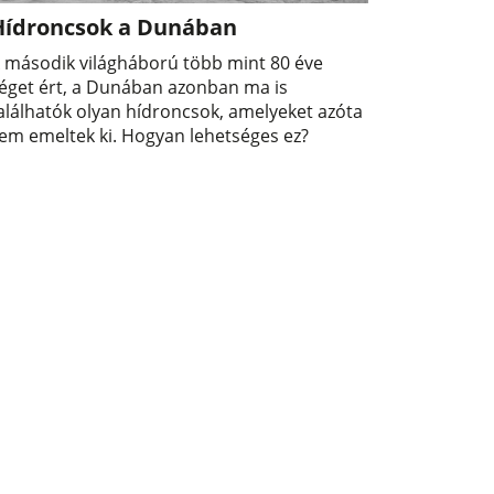
Hídroncsok a Dunában
 második világháború több mint 80 éve
éget ért, a Dunában azonban ma is
alálhatók olyan hídroncsok, amelyeket azóta
em emeltek ki. Hogyan lehetséges ez?