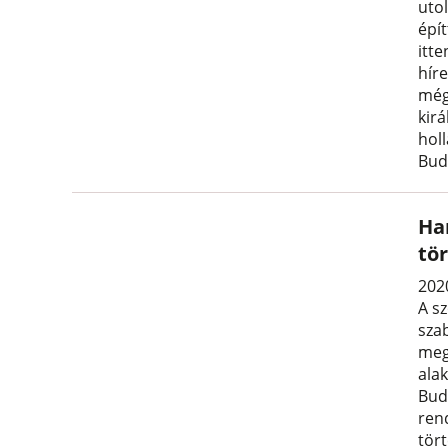
uto
épít
itt
hír
még
kir
hol
Bud
Ha
tö
2020
A s
sza
meg
ala
Bud
rend
tört