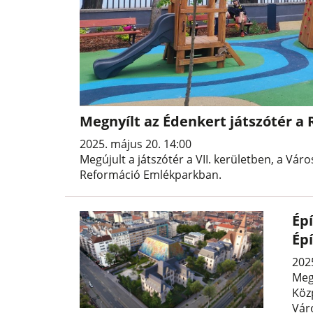
Megnyílt az Édenkert játszótér 
2025. május 20. 14:00
Megújult a játszótér a VII. kerületben, a Váro
Reformáció Emlékparkban.
Ép
Ép
202
Meg
Köz
Váro