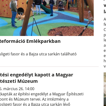
v
A
f
C
p
l
a Reformáció Emlékparkban
a
e
sligeti fasor és a Bajza utca sarkán található
e
h
v
ítési engedélyt kapott a Magyar
ítészeti Múzeum
5. március 26. 14:00
kapták az építési engedélyt a Magyar Építészeti
pont és Múzeum tervei. Az intézmény a
sligeti fasor és a Bajza utca sarkán lévő