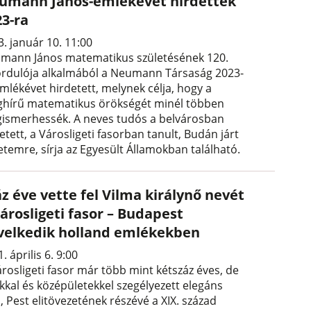
umann János-emlékévet hirdettek
23-ra
. január 10. 11:00
mann János matematikus születésének 120.
ordulója alkalmából a Neumann Társaság 2023-
mlékévet hirdetett, melynek célja, hogy a
ághírű matematikus örökségét minél többen
ismerhessék. A neves tudós a belvárosban
etett, a Városligeti fasorban tanult, Budán járt
etemre, sírja az Egyesült Államokban található.
z éve vette fel Vilma királynő nevét
árosligeti fasor – Budapest
velkedik holland emlékekben
. április 6. 9:00
árosligeti fasor már több mint kétszáz éves, de
ákkal és középületekkel szegélyezett elegáns
, Pest elitövezetének részévé a XIX. század