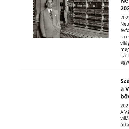
Ne
20
2023
Neu
évf
ra e
vil
meg
szül
egy
Szá
a V
bő
2021
A V
vill
úttá