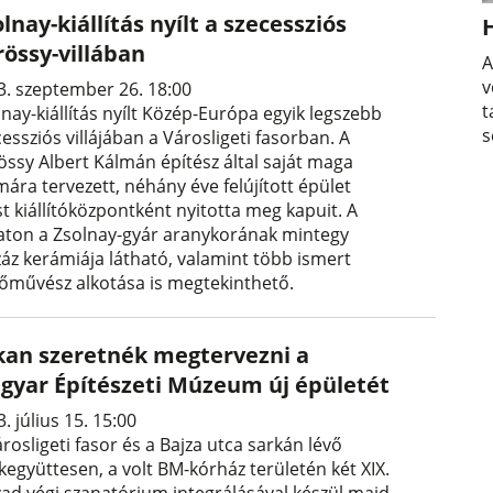
lnay-kiállítás nyílt a szecessziós
rössy-villában
A
v
3. szeptember 26. 18:00
t
nay-kiállítás nyílt Közép-Európa egyik legszebb
s
essziós villájában a Városligeti fasorban. A
össy Albert Kálmán építész által saját maga
ára tervezett, néhány éve felújított épület
t kiállítóközpontként nyitotta meg kapuit. A
laton a Zsolnay-gyár aranykorának mintegy
záz kerámiája látható, valamint több ismert
tőművész alkotása is megtekinthető.
kan szeretnék megtervezni a
gyar Építészeti Múzeum új épületét
. július 15. 15:00
rosligeti fasor és a Bajza utca sarkán lévő
kegyüttesen, a volt BM-kórház területén két XIX.
zad végi szanatórium integrálásával készül majd