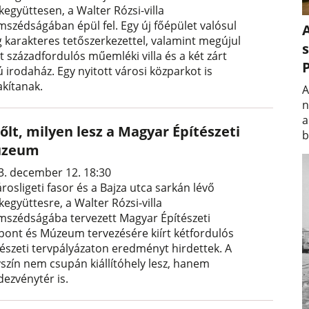
kegyüttesen, a Walter Rózsi-villa
mszédságában épül fel. Egy új főépület valósul
A
 karakteres tetőszerkezettel, valamint megújul
s
t századfordulós műemléki villa és a két zárt
 irodaház. Egy nyitott városi közparkot is
akítanak.
A
n
a
őlt, milyen lesz a Magyar Építészeti
b
zeum
3. december 12. 18:30
rosligeti fasor és a Bajza utca sarkán lévő
kegyüttesre, a Walter Rózsi-villa
mszédságába tervezett Magyar Építészeti
pont és Múzeum tervezésére kiírt kétfordulós
tészeti tervpályázaton eredményt hirdettek. A
yszín nem csupán kiállítóhely lesz, hanem
dezvénytér is.