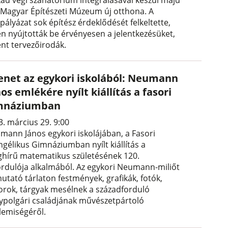
a Magyar Építészeti Múzeum új otthona. A
pályázat sok építész érdeklődését felkeltette,
en nyújtották be érvényesen a jelentkezésüket,
ént tervezőirodák.
enet az egykori iskolából: Neumann
os emlékére nyílt kiállítás a fasori
mnáziumban
3. március 29. 9:00
mann János egykori iskolájában, a Fasori
ngélikus Gimnáziumban nyílt kiállítás a
ághírű matematikus születésének 120.
ordulója alkalmából. Az egykori Neumann-miliőt
utató tárlaton festmények, grafikák, fotók,
orok, tárgyak mesélnek a századforduló
ypolgári családjának művészetpártoló
llemiségéről.