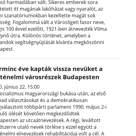
lsó harmadában vált. Sikeres emberek sora
tetett itt magának lakóházat vagy nyaralót, az
eni szanatóriumokban kezeltette magát sok
esség. Fogalommá vált a Városligeti fasor neve,
is 100 évvel ezelőtt, 1921-ben átnevezték Vilma
álynő útra. Különös történet, amelyben a
landok segítségnyújtását kívánta megköszönni
apest.
rminc éve kapták vissza nevüket a
rténelmi városrészek Budapesten
. június 22. 15:00
zocializmus magyarországi bukása után, az első
bad választásokat és a demokratikusan
választott többpárti parlament 1990. május 2-i
kuló ülését követően megkezdődtek
apesten az utcaátnevezések. A régi, leváltott
szerre utaló nevek törlése s ezzel együtt a
énelmi elnevezések rehabilitációja volt a cél. A