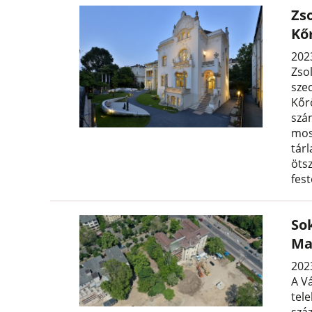
Zso
Kő
202
Zsol
szec
Kőr
szám
mos
tár
öts
fes
So
Ma
2023
A Vá
tele
szá