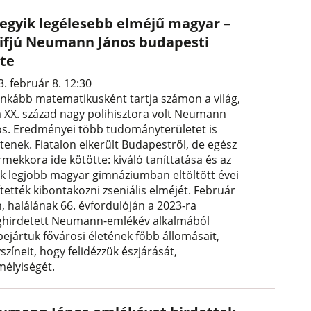
 egyik legélesebb elméjű magyar –
 ifjú Neumann János budapesti
ete
. február 8. 12:30
inkább matematikusként tartja számon a világ,
a XX. század nagy polihisztora volt Neumann
os. Eredményei több tudományterületet is
tenek. Fiatalon elkerült Budapestről, de egész
mekkora ide kötötte: kiváló taníttatása és az
ik legjobb magyar gimnáziumban eltöltött évei
tették kibontakozni zseniális elméjét. Február
n, halálának 66. évfordulóján a 2023-ra
hirdetett Neumann-emlékév alkalmából
bejártuk fővárosi életének főbb állomásait,
színeit, hogy felidézzük észjárását,
mélyiségét.