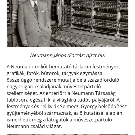
Neumann János (Forrás: njszt.hu)
A Neumann-miliőt bemutató tárlaton festmények,
grafikák, fotók, bútorok, tárgyak egymással
összefüggő rendszere mutatja be a századforduló
nagypolgári családjának művészetpártoló
szellemiségét. Az enteriőrt a Neumann Társaság
tablósora egészíti ki a világhírű tudós pályájáról. A
festmények és relikviák Selmeczi György belsőépítész
gyűjteményéből származnak, az ő kutatásai alapján
ismerhetik meg a látogatók a művészetpártoló
Neumann család világát.