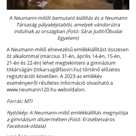
A Neumann-miliőt bemutató kiállítás és a Neumann
Társaság pályaképtablói, amelyek vándorútra
indulnak az országban (Fotó: Sárai Judit/Óbudai
Egyetem)
A Neumann-miliő elnevezésű emlékkiállítást összesen
öt alkalommal (március 31-én, április 14-én, 15-én,
21-én és 22-én) lehet megtekinteni a gimnázium
titkárságán (titkarsag@fasori.hu) történő előzetes
regisztrációt követően. A 2023-as emlékév
eseményeiről részletes információ olvasható a
www.neumann120.hu weboldalon.
Forrás: MTI
Nyitókép: A Neumann-miliő emlékkiállítás megnyitója
a gimnázium díszermében (Fotó: Erzsébetváros
Facebook-oldala)