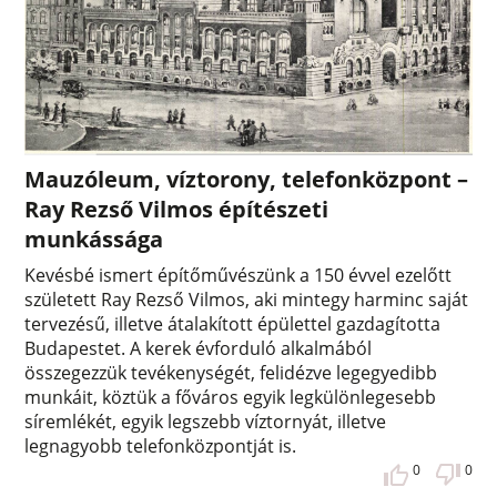
Mauzóleum, víztorony, telefonközpont –
Ray Rezső Vilmos építészeti
munkássága
Kevésbé ismert építőművészünk a 150 évvel ezelőtt
született Ray Rezső Vilmos, aki mintegy harminc saját
tervezésű, illetve átalakított épülettel gazdagította
Budapestet. A kerek évforduló alkalmából
összegezzük tevékenységét, felidézve legegyedibb
munkáit, köztük a főváros egyik legkülönlegesebb
síremlékét, egyik legszebb víztornyát, illetve
legnagyobb telefonközpontját is.
0
0