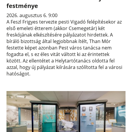
festménye
2026. augusztus 6. 9:00
A Feszl Frigyes tervezte pesti Vigadó felépítésekor az
első emeleti étterem (akkor Csemegetár) két
freskójának elkészítésére pályázatot hirdettek. A
bíráló bizottság által legjobbnak ítélt, Than Mór
festette képet azonban Pest város tanácsa nem
fogadta el, s ez éles vitát váltott ki az érintettek
között. Az ellentétet a Helytartótanács oldotta fel
azzal, hogy új pályázat kiírására szólította fel a városi
hatóságot.