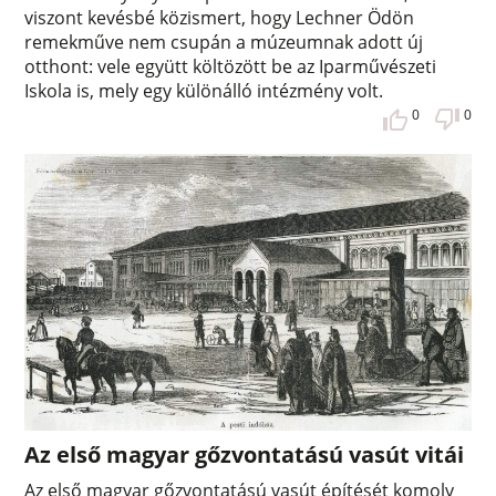
viszont kevésbé közismert, hogy Lechner Ödön
remekműve nem csupán a múzeumnak adott új
otthont: vele együtt költözött be az Iparművészeti
Iskola is, mely egy különálló intézmény volt.
0
0
Az első magyar gőzvontatású vasút vitái
Az első magyar gőzvontatású vasút építését komoly