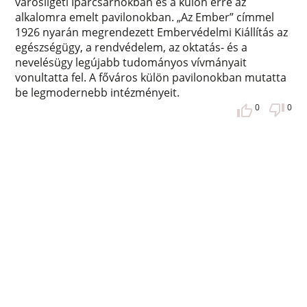
városligeti Iparcsarnokban és a külön erre az
alkalomra emelt pavilonokban. „Az Ember” címmel
1926 nyarán megrendezett Embervédelmi Kiállítás az
egészségügy, a rendvédelem, az oktatás- és a
nevelésügy legújabb tudományos vívmányait
vonultatta fel. A főváros külön pavilonokban mutatta
be legmodernebb intézményeit.
0
0