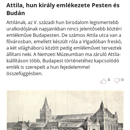
Attila, hun király emlékezete Pesten és
Budán
Attilának, az V. századi hun birodalom legismertebb
uralkodójának napjainkban nincs jelentősebb köztéri
emlékműve Budapesten. De számos Attila utca van a
fővárosban, emellett készült róla a VIgadóban freskó,
a két világháború között pedig emlékművet terveztek
állítani neki. A Nemzeti Múzeumban ma záruló Attila-
kiállításon több, Budapest történetéhez kapcsolódó
emlék is szerepelt a hun fejedelemmel
összefüggésben.
0
0