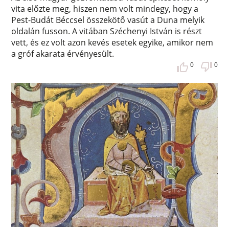
vita előzte meg, hiszen nem volt mindegy, hogy a
Pest-Budát Béccsel összekötő vasút a Duna melyik
oldalán fusson. A vitában Széchenyi István is részt
vett, és ez volt azon kevés esetek egyike, amikor nem
a gróf akarata érvényesült.
0
0