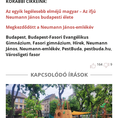
KORÁBBI CIKKEINK:
Az egyik legélesebb elméjű magyar – Az ifjú
Neumann János budapesti élete
Megkezdődött a Neumann János-emlékév
Budapest
,
Budapest-Fasori Evangélikus
Gimnázium
,
Fasori gimnázium
,
Hírek
,
Neumann
János
,
Neumann-emlékév
,
PestBuda
,
pestbuda.hu
,
Városligeti fasor
164
9
KAPCSOLÓDÓ ÍRÁSOK