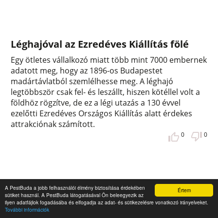
Léghajóval az Ezredéves Kiállítás fölé
Egy ötletes vállalkozó miatt több mint 7000 embernek
adatott meg, hogy az 1896-os Budapestet
madártávlatból szemlélhesse meg. A léghajó
legtöbbször csak fel- és leszállt, hiszen kötéllel volt a
földhöz rögzítve, de ez a légi utazás a 130 évvel
ezelőtti Ezredéves Országos Kiállítás alatt érdekes
attrakciónak számított.
0
0
A PestBuda a jobb felhasználói élmény biztosítása érdekében
Értem
sütiket használ. A PestBuda látogatásával Ön beleegyezik az
ilyen adatfájlok fogadásába és elfogadja az adat- és sütikezelésre vonatkozó irányelveket.
További információk