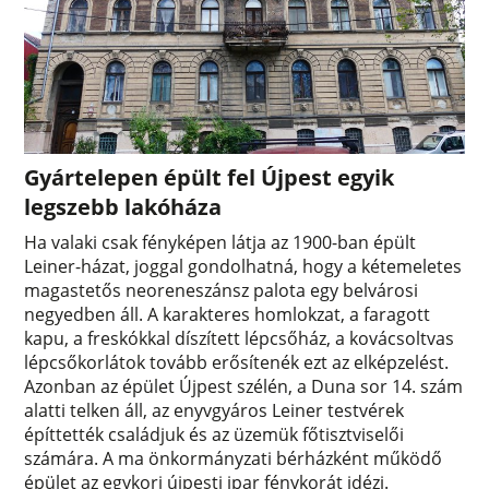
Gyártelepen épült fel Újpest egyik
legszebb lakóháza
Ha valaki csak fényképen látja az 1900-ban épült
Leiner-házat, joggal gondolhatná, hogy a kétemeletes
magastetős neoreneszánsz palota egy belvárosi
negyedben áll. A karakteres homlokzat, a faragott
kapu, a freskókkal díszített lépcsőház, a kovácsoltvas
lépcsőkorlátok tovább erősítenék ezt az elképzelést.
Azonban az épület Újpest szélén, a Duna sor 14. szám
alatti telken áll, az enyvgyáros Leiner testvérek
építtették családjuk és az üzemük főtisztviselői
számára. A ma önkormányzati bérházként működő
épület az egykori újpesti ipar fénykorát idézi.