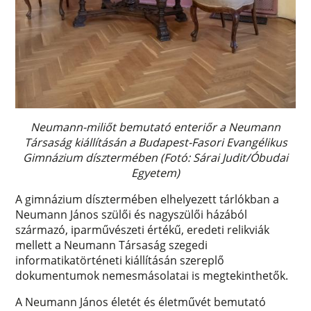
Neumann-miliőt bemutató enteriőr a Neumann
Társaság kiállításán a Budapest-Fasori Evangélikus
Gimnázium dísztermében (Fotó: Sárai Judit/Óbudai
Egyetem)
A gimnázium dísztermében elhelyezett tárlókban a
Neumann János szülői és nagyszülői házából
származó, iparművészeti értékű, eredeti relikviák
mellett a Neumann Társaság szegedi
informatikatörténeti kiállításán szereplő
dokumentumok nemesmásolatai is megtekinthetők.
A Neumann János életét és életművét bemutató