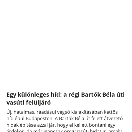
Egy különleges híd: a régi Bartók Béla úti
vasúti felüljáró
Új, hatalmas, ráadásul végső kialakításában kettős
híd épül Budapesten. A Bartók Béla út felett átvezető
hidak építése azzal jár, hogy el kellett bontani egy
érdekes, de már igencsak öreg vasúti hidat is, amely