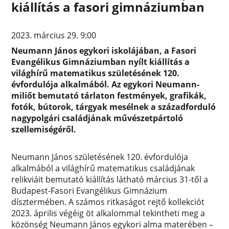
kiállítás a fasori gimnáziumban
2023. március 29. 9:00
Neumann János egykori iskolájában, a Fasori
Evangélikus Gimnáziumban nyílt kiállítás a
világhírű matematikus születésének 120.
évfordulója alkalmából. Az egykori Neumann-
miliőt bemutató tárlaton festmények, grafikák,
fotók, bútorok, tárgyak mesélnek a századforduló
nagypolgári családjának művészetpártoló
szellemiségéről.
Neumann János születésének 120. évfordulója
alkalmából a világhírű matematikus családjának
relikviáit bemutató kiállítás látható március 31-től a
Budapest-Fasori Evangélikus Gimnázium
dísztermében. A számos ritkaságot rejtő kollekciót
2023. április végéig öt alkalommal tekintheti meg a
közönség Neumann János egykori alma materében –