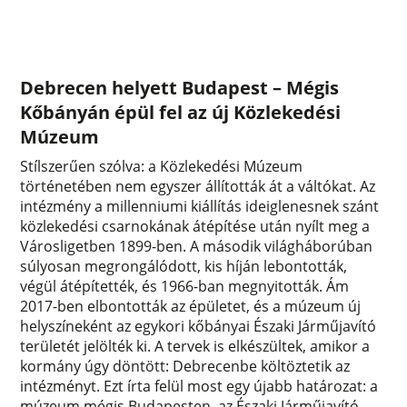
Debrecen helyett Budapest – Mégis
Kőbányán épül fel az új Közlekedési
Múzeum
Stílszerűen szólva: a Közlekedési Múzeum
történetében nem egyszer állították át a váltókat. Az
intézmény a millenniumi kiállítás ideiglenesnek szánt
közlekedési csarnokának átépítése után nyílt meg a
Városligetben 1899-ben. A második világháborúban
súlyosan megrongálódott, kis híján lebontották,
végül átépítették, és 1966-ban megnyitották. Ám
2017-ben elbontották az épületet, és a múzeum új
helyszíneként az egykori kőbányai Északi Járműjavító
területét jelölték ki. A tervek is elkészültek, amikor a
kormány úgy döntött: Debrecenbe költöztetik az
intézményt. Ezt írta felül most egy újabb határozat: a
múzeum mégis Budapesten, az Északi Járműjavító