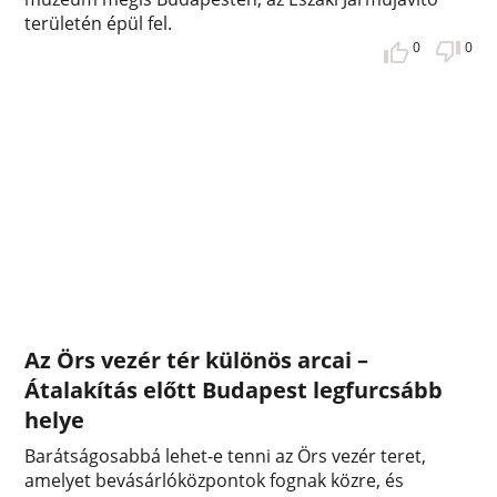
területén épül fel.
0
0
Az Örs vezér tér különös arcai –
Átalakítás előtt Budapest legfurcsább
helye
Barátságosabbá lehet-e tenni az Örs vezér teret,
amelyet bevásárlóközpontok fognak közre, és