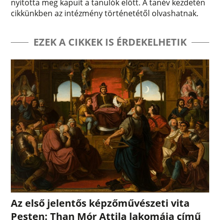
nyitotta meg kapuit a tanulók előtt. A tanév kezdetén
cikkünkben az intézmény történetétől olvashatnak.
EZEK A CIKKEK IS ÉRDEKELHETIK
Az első jelentős képzőművészeti vita
Pesten: Than Mór Attila lakomája című