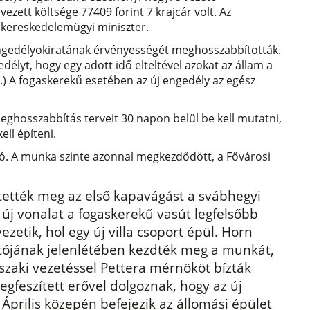
ezett költsége 77409 forint 7 krajcár volt. Az
 kereskedelemügyi miniszter.
i engedélyokiratának érvényességét meghosszabbították.
lyt, hogy egy adott idő elteltével azokat az állam a
a.) A fogaskerekű esetében az új engedély az egész
eghosszabbítás terveit 30 napon belül be kell mutatni,
ell építeni.
zó. A munka szinte azonnal megkezdődött, a Fővárosi
tették meg az első kapavágást a svábhegyi
 új vonalat a fogaskerekű vasút legfelsőbb
ezetik, hol egy új villa csoport épül. Horn
tójának jelenlétében kezdték meg a munkát,
szaki vezetéssel Pettera mérnököt bízták
egfeszített erővel dolgoznak, hogy az új
Április közepén befejezik az állomási épület