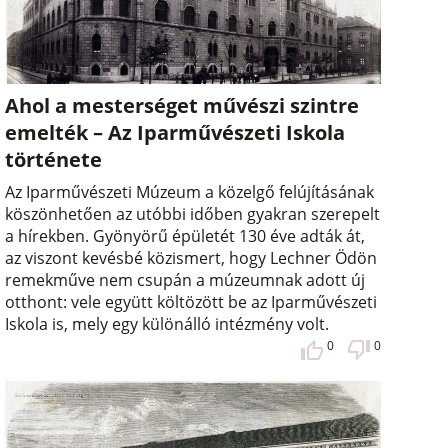
Ahol a mesterséget művészi szintre
emelték – Az Iparművészeti Iskola
története
Az Iparművészeti Múzeum a közelgő felújításának
köszönhetően az utóbbi időben gyakran szerepelt
a hírekben. Gyönyörű épületét 130 éve adták át,
az viszont kevésbé közismert, hogy Lechner Ödön
remekműve nem csupán a múzeumnak adott új
otthont: vele együtt költözött be az Iparművészeti
Iskola is, mely egy különálló intézmény volt.
0
0