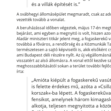
és a villák építését is.”
A svábhegyi állomásépület megmaradt, csak az addig
vezették tovább a vonalat.
A beruházással időben végeztek, május 17-én megt
bejárást, ami egyben a megnyitó is volt, hiszen a
Aladár miniszteri titkár jelent meg, a fogaskerekű 
továbbá a főváros, a rendőrség és a Közmunkák Ta
természetesen a sajtó képviselői is, akik elsőként c
ami Budapest déli részére nyílt. Az új végállomásn
visszatért az alsó állomásra. A vonal ettől kezdve sz
meghosszabbításától sokan a terület további fejlő
írta:
„Amióta kiépült a fogaskerekű vasú
is felette érdekes mű, azóta a »Csill
korszak«-ba lépett. A fogaskerekűv
fensikot, amelynek három kimagasló
alkotja, teljesen megnyitotta a közön