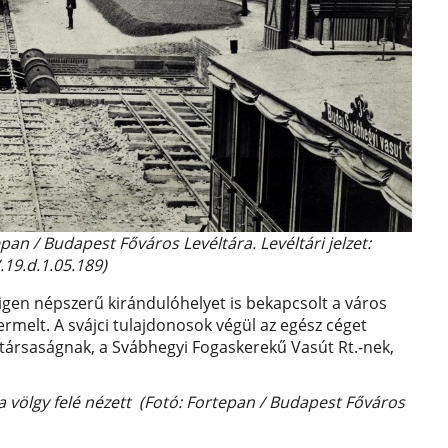
an / Budapest Főváros Levéltára. Levéltári jelzet:
.19.d.1.05.189)
 igen népszerű kirándulóhelyet is bekapcsolt a város
melt. A svájci tulajdonosok végül az egész céget
társaságnak, a Svábhegyi Fogaskerekű Vasút Rt.-nek,
 völgy felé nézett (Fotó: Fortepan / Budapest Főváros