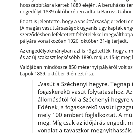
hosszabbításra kértek 1889 elején. A beruházás terv
engedélyt 1889 októberében adta ki Baross Gábor
Ez azt is jelentette, hogy a vasúttársaság eredet
(A magán vasúttársaságok ugyanis úgy kaptak engedé
szerződésben lefektetett feltételekkel megválthatj
pályára vonatkozóan 1926. október 31-ig terjedt.
Az engedélyokmányban azt is rögzítették, hogy a m
és az új szakaszt legkésőbb 1890. május 15-ig meg k
Valójában mindössze 850 méternyi pályáról volt s
Lapok 1889. október 9-én ezt írta:
„Vasút a Széchenyi hegyre. Tegnap 
fogaskerekű vasút folytatásához. Az
állomásától föl a Széchenyi-hegyre v
Edének, a fogaskerekű vasút igazga
mely 100 embert foglalkoztat. A mű
meg. Míg csak az időjárás engedi, m
vonalat a tavaszkor megnyithassák. 