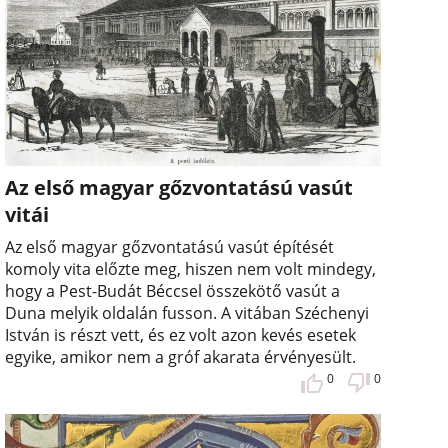
Az első magyar gőzvontatású vasút
vitái
Az első magyar gőzvontatású vasút építését
komoly vita előzte meg, hiszen nem volt mindegy,
hogy a Pest-Budát Béccsel összekötő vasút a
Duna melyik oldalán fusson. A vitában Széchenyi
István is részt vett, és ez volt azon kevés esetek
egyike, amikor nem a gróf akarata érvényesült.
0
0