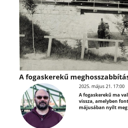
A fogaskerekű meghosszabbítá
2025. május 21. 17:00
A fogaskerekű ma való
vissza, amelyben font
májusában nyílt meg 