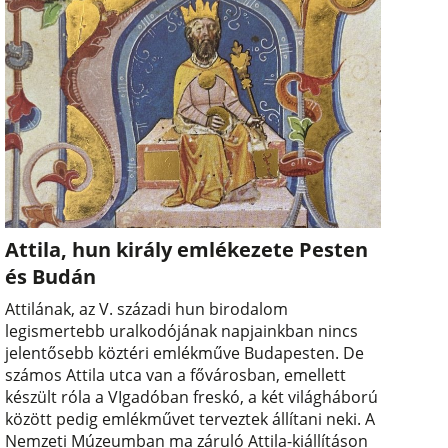
Attila, hun király emlékezete Pesten
és Budán
Attilának, az V. századi hun birodalom
legismertebb uralkodójának napjainkban nincs
jelentősebb köztéri emlékműve Budapesten. De
számos Attila utca van a fővárosban, emellett
készült róla a VIgadóban freskó, a két világháború
között pedig emlékművet terveztek állítani neki. A
Nemzeti Múzeumban ma záruló Attila-kiállításon