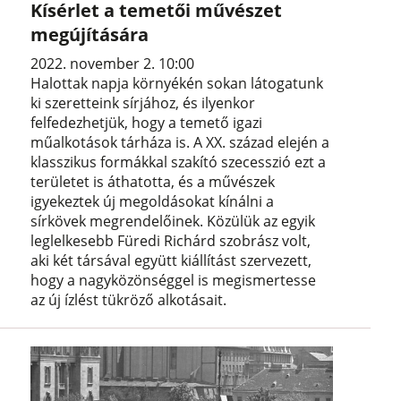
Kísérlet a temetői művészet
megújítására
2022. november 2. 10:00
Halottak napja környékén sokan látogatunk
ki szeretteink sírjához, és ilyenkor
felfedezhetjük, hogy a temető igazi
műalkotások tárháza is. A XX. század elején a
klasszikus formákkal szakító szecesszió ezt a
területet is áthatotta, és a művészek
igyekeztek új megoldásokat kínálni a
sírkövek megrendelőinek. Közülük az egyik
leglelkesebb Füredi Richárd szobrász volt,
aki két társával együtt kiállítást szervezett,
hogy a nagyközönséggel is megismertesse
az új ízlést tükröző alkotásait.