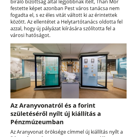
bíráló bizottság által legjobbnak ítélt, Than Mór
festette képet azonban Pest város tanácsa nem
fogadta el, s ez éles vitát váltott ki az érintettek
között. Az ellentétet a Helytartótanács oldotta fel
azzal, hogy új pályázat kiírására szólította fel a
városi hatóságot.
Az Aranyvonatról és a forint
születéséről nyílt új kiállítás a
Pénzmúzeumban
Az Aranyvonat öröksége címmel új kiállítás nyílt a