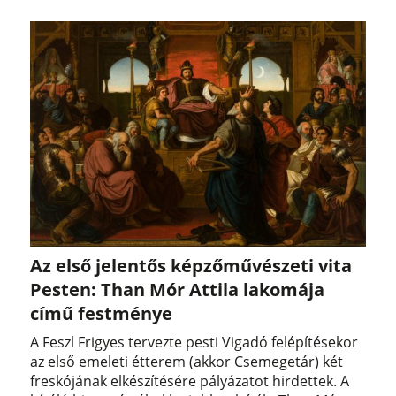
Az első jelentős képzőművészeti vita
Pesten: Than Mór Attila lakomája
című festménye
A Feszl Frigyes tervezte pesti Vigadó felépítésekor
az első emeleti étterem (akkor Csemegetár) két
freskójának elkészítésére pályázatot hirdettek. A