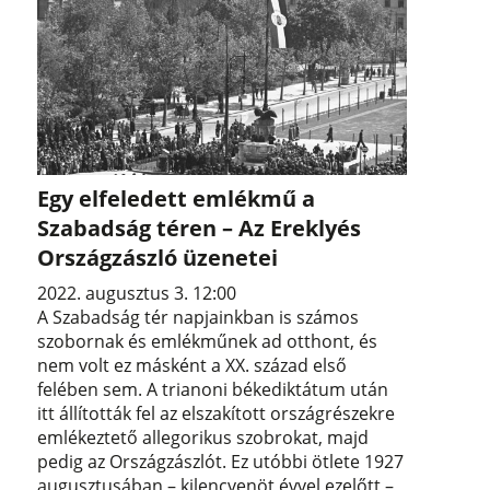
Egy elfeledett emlékmű a
Szabadság téren – Az Ereklyés
Országzászló üzenetei
2022. augusztus 3. 12:00
A Szabadság tér napjainkban is számos
szobornak és emlékműnek ad otthont, és
nem volt ez másként a XX. század első
felében sem. A trianoni békediktátum után
itt állították fel az elszakított országrészekre
emlékeztető allegorikus szobrokat, majd
pedig az Országzászlót. Ez utóbbi ötlete 1927
augusztusában – kilencvenöt évvel ezelőtt –