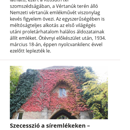
szomszédságában, a Vértanúk terén álló
Nemzeti vértanúk emlékművét viszonylag
kevés figyelem övezi. Az egyszerűségében is
méltóságteljes alkotás az első világégés
utáni proletárhatalom halálos áldozatainak
állít emléket. Ötévnyi előkészület után, 1934.
március 18-án, éppen nyolcvankilenc évvel
ezelőtt leplezték le.
Szecesszió a síremlékeken –