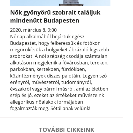
Nők gyönyörű szobrait találjuk
mindenütt Budapesten
2020. március 8. 9:00
Nőnap alkalmából bejártuk egész
Budapestet, hogy felkeressük és fotókon
megörökítsük a hölgyeket ábrázoló legszebb
szobrokat. A női szépség csodája számtalan
alkotáson megjelenik a fővárosban, tereken,
parkokban, kertekben, fürdőkben,
közintézmények díszes palotáin. Legyen szó
erényről, művészetről, tudományról,
évszakról vagy bármi másról, ami az életben
szép és jó, ezeket az értékeket művészeink
allegorikus nőalakok formájában
fogalmazták meg. Sétáljanak velünk!
TOVÁBBI CIKKEINK