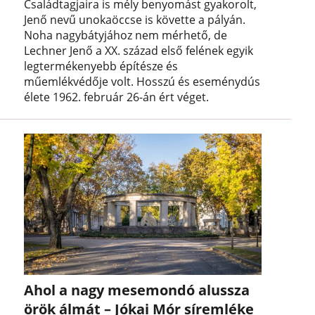
Családtagjaira is mély benyomást gyakorolt,
Jenő nevű unokaöccse is követte a pályán.
Noha nagybátyjához nem mérhető, de
Lechner Jenő a XX. század első felének egyik
legtermékenyebb építésze és
műemlékvédője volt. Hosszú és eseménydús
élete 1962. február 26-án ért véget.
Ahol a nagy mesemondó alussza
örök álmát – Jókai Mór síremléke