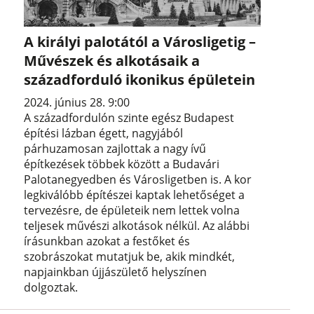
A királyi palotától a Városligetig –
Művészek és alkotásaik a
századforduló ikonikus épületein
2024. június 28. 9:00
A századfordulón szinte egész Budapest
építési lázban égett, nagyjából
párhuzamosan zajlottak a nagy ívű
építkezések többek között a Budavári
Palotanegyedben és Városligetben is. A kor
legkiválóbb építészei kaptak lehetőséget a
tervezésre, de épületeik nem lettek volna
teljesek művészi alkotások nélkül. Az alábbi
írásunkban azokat a festőket és
szobrászokat mutatjuk be, akik mindkét,
napjainkban újjászülető helyszínen
dolgoztak.