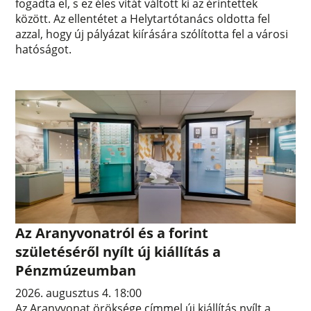
fogadta el, s ez éles vitát váltott ki az érintettek
között. Az ellentétet a Helytartótanács oldotta fel
azzal, hogy új pályázat kiírására szólította fel a városi
hatóságot.
Az Aranyvonatról és a forint
születéséről nyílt új kiállítás a
Pénzmúzeumban
2026. augusztus 4. 18:00
Az Aranyvonat öröksége címmel új kiállítás nyílt a