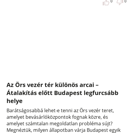
0
0
Az Örs vezér tér különös arcai –
Átalakítás előtt Budapest legfurcsább
helye
Barátságosabbá lehet-e tenni az Örs vezér teret,
amelyet bevásárlóközpontok fognak közre, és
amelyet számtalan megoldatlan probléma sújt?
Megnéztük, milyen állapotban várja Budapest egyik