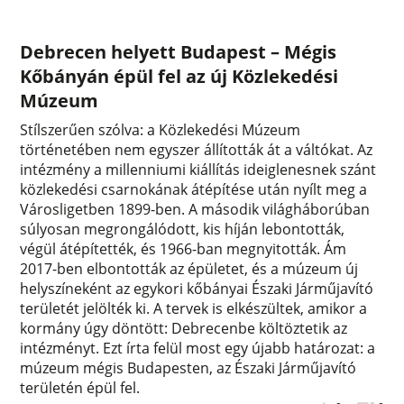
Debrecen helyett Budapest – Mégis
Kőbányán épül fel az új Közlekedési
Múzeum
Stílszerűen szólva: a Közlekedési Múzeum
történetében nem egyszer állították át a váltókat. Az
intézmény a millenniumi kiállítás ideiglenesnek szánt
közlekedési csarnokának átépítése után nyílt meg a
Városligetben 1899-ben. A második világháborúban
súlyosan megrongálódott, kis híján lebontották,
végül átépítették, és 1966-ban megnyitották. Ám
2017-ben elbontották az épületet, és a múzeum új
helyszíneként az egykori kőbányai Északi Járműjavító
területét jelölték ki. A tervek is elkészültek, amikor a
kormány úgy döntött: Debrecenbe költöztetik az
intézményt. Ezt írta felül most egy újabb határozat: a
múzeum mégis Budapesten, az Északi Járműjavító
területén épül fel.