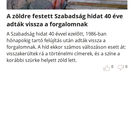
A zöldre festett Szabadság hidat 40 éve
adták vissza a forgalomnak
A Szabadság hidat 40 évvel ezelőtt, 1986-ban
hónapokig tartó felújítás után adták vissza a
forgalomnak. A híd ekkor számos változáson esett át:
visszakerültek rá a történelmi címerek, és a színe a
korábbi szürke helyett zöld lett.
0
0