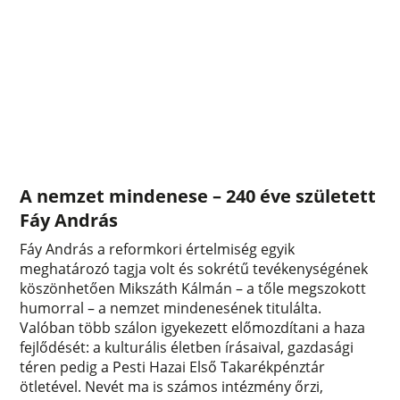
A nemzet mindenese – 240 éve született
Fáy András
Fáy András a reformkori értelmiség egyik
meghatározó tagja volt és sokrétű tevékenységének
köszönhetően Mikszáth Kálmán – a tőle megszokott
humorral – a nemzet mindenesének titulálta.
Valóban több szálon igyekezett előmozdítani a haza
fejlődését: a kulturális életben írásaival, gazdasági
téren pedig a Pesti Hazai Első Takarékpénztár
ötletével. Nevét ma is számos intézmény őrzi,