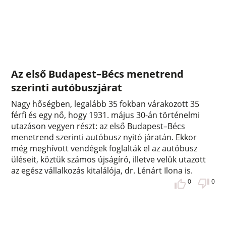
Az első Budapest–Bécs menetrend
szerinti autóbuszjárat
Nagy hőségben, legalább 35 fokban várakozott 35
férfi és egy nő, hogy 1931. május 30-án történelmi
utazáson vegyen részt: az első Budapest–Bécs
menetrend szerinti autóbusz nyitó járatán. Ekkor
még meghívott vendégek foglalták el az autóbusz
üléseit, köztük számos újságíró, illetve velük utazott
az egész vállalkozás kitalálója, dr. Lénárt Ilona is.
0
0