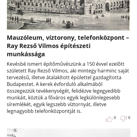
Mauzóleum, víztorony, telefonközpont –
Ray Rezső Vilmos építészeti
munkássága
Kevésbé ismert építőművészünk a 150 évvel ezelőtt
született Ray Rezső Vilmos, aki mintegy harminc saját
tervezésű, illetve átalakított épülettel gazdagította
Budapestet. A kerek évforduló alkalmából
összegezzük tevékenységét, felidézve legegyedibb
munkáit, köztük a főváros egyik legkülönlegesebb
síremlékét, egyik legszebb víztornyát, illetve
legnagyobb telefonközpontját is.
0
0