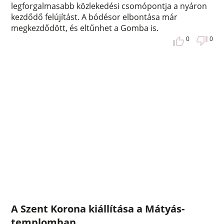
legforgalmasabb közlekedési csomópontja a nyáron
kezdődő felújítást. A bódésor elbontása már
megkezdődött, és eltűnhet a Gomba is.
0
0
A Szent Korona kiállítása a Mátyás-
templomban