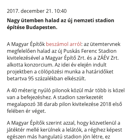
2017. december 21. 10:40
Nagy ütemben halad az új nemzeti stadion
építése Budapesten.
A Magyar Építők
beszámol arról
: az ütemtervnek
megfelelően halad az új Puskás Ferenc Stadion
kivitelezésével a Magyar Építő Zrt. és a ZÁÉV Zrt.
alkotta konzorcium. Az idei év elején indult
projektben a cölöpözési munka a határidőket
betartva 95 százalékban elkészült.
A 40 méterig nyúló pilonok közül már több is közel
van a befejezéshez. A stadion szerkezetét
megalapozó 38 darab pilon kivitelezése 2018 első
felében ér véget.
A Magyar Építők szerint azzal, hogy közvetlenül a
játéktér mellé kerülnek a lelátók, a régihez képest
egészen más hangulatú stadion jön létre, ez