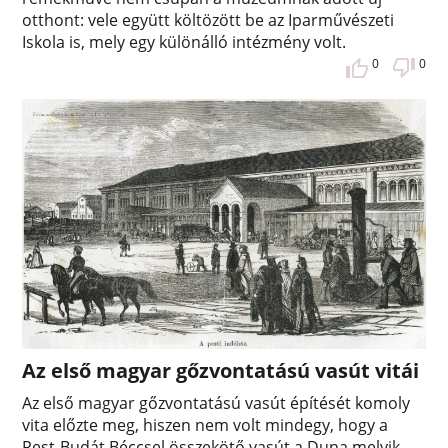
otthont: vele együtt költözött be az Iparművészeti
Iskola is, mely egy különálló intézmény volt.
0
0
Az első magyar gőzvontatású vasút vitái
Az első magyar gőzvontatású vasút építését komoly
vita előzte meg, hiszen nem volt mindegy, hogy a
Pest-Budát Béccsel összekötő vasút a Duna melyik