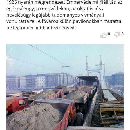
1926 nyarán megrendezett Embervédelmi Kiállítás az
egészségügy, a rendvédelem, az oktatás- és a
nevelésügy legújabb tudományos vívmányait
vonultatta fel. A főváros külön pavilonokban mutatta
be legmodernebb intézményeit.
0
0