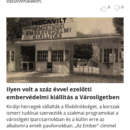
vasútvonalakon.
0
0
Ilyen volt a száz évvel ezelőtti
embervédelmi kiállítás a Városligetben
Királyi hercegek vállalták a fővédnökséget, a korszak
ismert tudósai szervezték a szakmai programokat a
városligeti Iparcsarnokban és a külön erre az
alkalomra emelt pavilonokban. „Az Ember” címmel