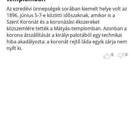
Az ezredévi ünnepségek sorában kiemelt helye volt az
1896. június 5-7-e közötti időszaknak, amikor is a
Szent Koronát és a koronázási ékszereket
közszemlére tették a Mátyás-templomban. Azonban a
korona átszállítását a királyi palotából egy technikai
hiba akadályozta: a koronát rejtő láda egyik zárja nem
nyílt ki.
0
0