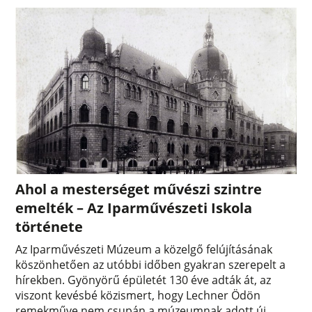
Ahol a mesterséget művészi szintre
emelték – Az Iparművészeti Iskola
története
Az Iparművészeti Múzeum a közelgő felújításának
köszönhetően az utóbbi időben gyakran szerepelt a
hírekben. Gyönyörű épületét 130 éve adták át, az
viszont kevésbé közismert, hogy Lechner Ödön
remekműve nem csupán a múzeumnak adott új