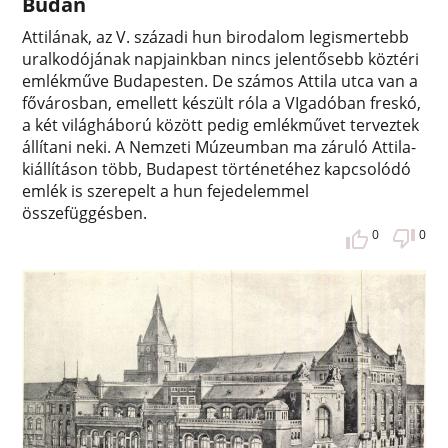
Budán
Attilának, az V. századi hun birodalom legismertebb
uralkodójának napjainkban nincs jelentősebb köztéri
emlékműve Budapesten. De számos Attila utca van a
fővárosban, emellett készült róla a VIgadóban freskó,
a két világháború között pedig emlékművet terveztek
állítani neki. A Nemzeti Múzeumban ma záruló Attila-
kiállításon több, Budapest történetéhez kapcsolódó
emlék is szerepelt a hun fejedelemmel
összefüggésben.
0
0