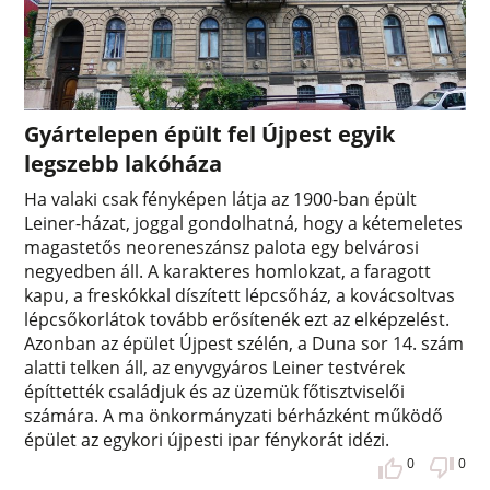
Gyártelepen épült fel Újpest egyik
legszebb lakóháza
Ha valaki csak fényképen látja az 1900-ban épült
Leiner-házat, joggal gondolhatná, hogy a kétemeletes
magastetős neoreneszánsz palota egy belvárosi
negyedben áll. A karakteres homlokzat, a faragott
kapu, a freskókkal díszített lépcsőház, a kovácsoltvas
lépcsőkorlátok tovább erősítenék ezt az elképzelést.
Azonban az épület Újpest szélén, a Duna sor 14. szám
alatti telken áll, az enyvgyáros Leiner testvérek
építtették családjuk és az üzemük főtisztviselői
számára. A ma önkormányzati bérházként működő
épület az egykori újpesti ipar fénykorát idézi.
0
0