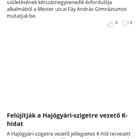
születésének kétszáznegyvenedik évfordulója
alkalmából a Mester utcai Fáy András Gimnáziumot
mutatjuk be.
0
0
Felújítják a Hajógyári-szigetre vezető K-
hidat
A Hajógyári-szigetre vezető jellegzetes K-híd tervezett