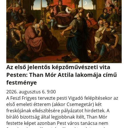
Az első jelentős képzőművészeti vita
Pesten: Than Mór Attila lakomája című
festménye
2026. augusztus 6. 9:00
A Feszl Frigyes tervezte pesti Vigadó felépítésekor az
első emeleti étterem (akkor Csemegetár) két
freskójának elkészítésére pályázatot hirdettek. A
bíráló bizottság által legjobbnak ítélt, Than Mór
festette képet azonban Pest város tanácsa nem