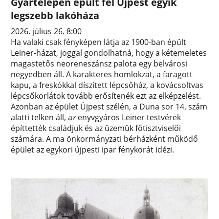
Gyártelepen épült fel Újpest egyik
legszebb lakóháza
2026. július 26. 8:00
Ha valaki csak fényképen látja az 1900-ban épült
Leiner-házat, joggal gondolhatná, hogy a kétemeletes
magastetős neoreneszánsz palota egy belvárosi
negyedben áll. A karakteres homlokzat, a faragott
kapu, a freskókkal díszített lépcsőház, a kovácsoltvas
lépcsőkorlátok tovább erősítenék ezt az elképzelést.
Azonban az épület Újpest szélén, a Duna sor 14. szám
alatti telken áll, az enyvgyáros Leiner testvérek
építtették családjuk és az üzemük főtisztviselői
számára. A ma önkormányzati bérházként működő
épület az egykori újpesti ipar fénykorát idézi.