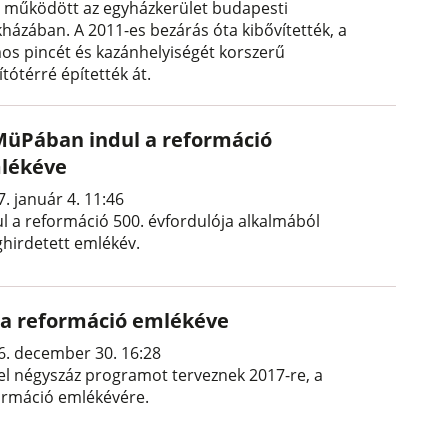
g működött az egyházkerület budapesti
kházában. A 2011-es bezárás óta kibővítették, a
os pincét és kazánhelyiségét korszerű
lítótérré építették át.
MüPában indul a reformáció
lékéve
. január 4. 11:46
ul a reformáció 500. évfordulója alkalmából
hirdetett emlékév.
t a reformáció emlékéve
6. december 30. 16:28
el négyszáz programot terveznek 2017-re, a
ormáció emlékévére.