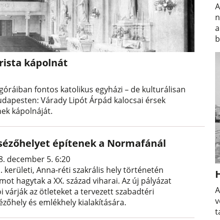
A
n
a
b
arista kápolnát
égóráiban fontos katolikus egyházi – de kulturálisan
 Budapesten: Várady Lipót Árpád kalocsai érsek
nek kápolnáját.
sézőhelyet építenek a Normafánál
8. december 5. 6:20
I. kerületi, Anna-réti szakrális hely történetén
ot hagytak a XX. század viharai. Az új pályázat
A
ói várják az ötleteket a tervezett szabadtéri
v
ézőhely és emlékhely kialakítására.
t