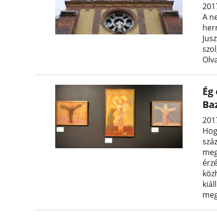
201
A n
her
Jus
szo
Olva
Ég 
Ba
201
Hogy
szá
meg
érz
közh
kiál
meg