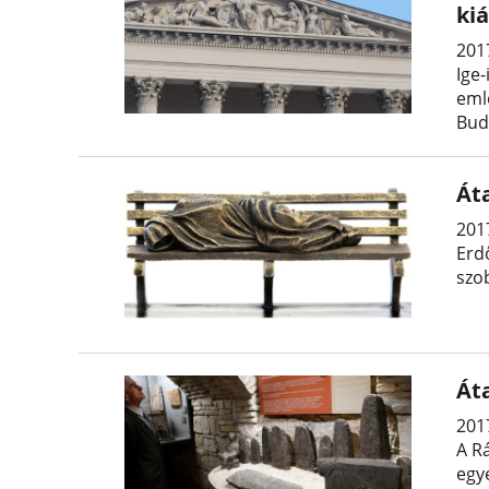
kiá
2017
Ige
eml
Bud
Át
2017
Erdő
szob
Át
2017
A R
egy