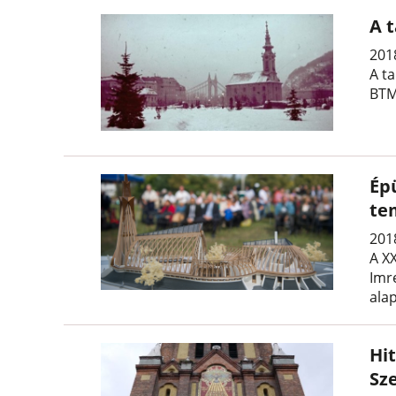
A 
201
A t
BTM 
Ép
te
201
A XX
Imr
ala
Hi
Sz