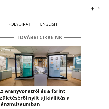
FOLYÓIRAT
ENGLISH
TOVÁBBI CIKKEINK
z Aranyvonatról és a forint
zületéséről nyílt új kiállítás a
Pénzmúzeumban