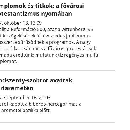
mplomok és titkok: a fővárosi
otestantizmus nyomában
7. október 18. 13:09
elít a Reformáció 500, azaz a wittenbergi 95
t kiszögelésének fél évezredes jubileuma –
osszerte sűrűsödnek a programok. A nagy
orduló kapcsán mi is a fővárosi protestánsok
mába eredtünk: mutatunk tíz regényes múltú
plomot.
ndszenty-szobrot avattak
riaremetén
7. szeptember 16. 21:03
brot kapott a bíboros-hercegprímás a
aremetei bazilika előtt.