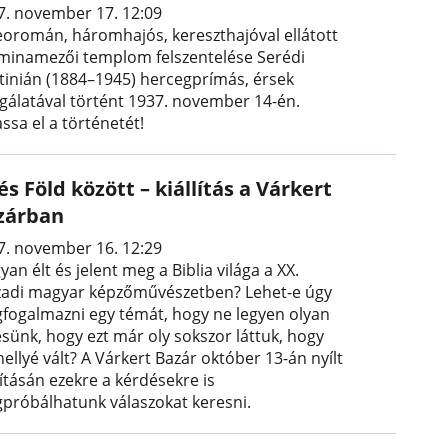
7. november 17. 12:09
eoromán, háromhajós, kereszthajóval ellátott
minamezői templom felszentelése Serédi
ztinián (1884–1945) hercegprímás, érsek
lgálatával történt 1937. november 14-én.
ssa el a történetét!
és Föld között – kiállítás a Várkert
zárban
7. november 16. 12:29
an élt és jelent meg a Biblia világa a XX.
zadi magyar képzőművészetben? Lehet-e úgy
fogalmazni egy témát, hogy ne legyen olyan
ésünk, hogy ezt már oly sokszor láttuk, hogy
ellyé vált? A Várkert Bazár október 13-án nyílt
lításán ezekre a kérdésekre is
próbálhatunk válaszokat keresni.