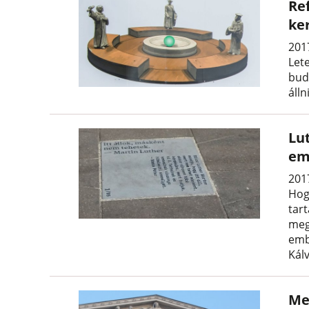
Re
ke
2017
Let
bud
áll
Lut
em
201
Hog
tar
meg
emb
Kál
Me