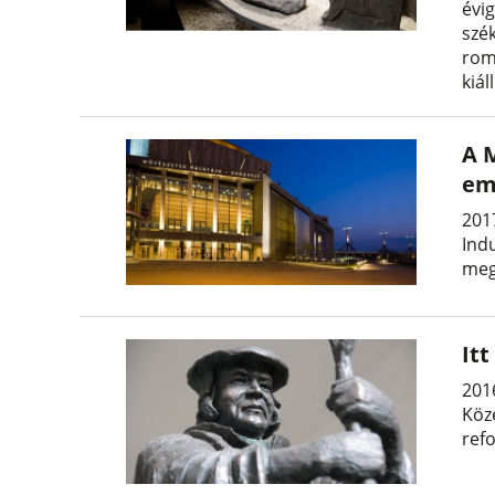
évi
szé
rom
kiál
A 
em
2017
Ind
meg
It
201
Köz
ref