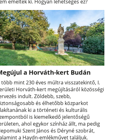
em emeltek ki. Hogyan lehetséges ez?
Megújul a Horváth-kert Budán
 több mint 230 éves múltra visszatekintő, I.
erületi Horváth-kert megújításáról közösségi
ervezés indult. Zöldebb, szebb,
iztonságosabb és élhetőbb közparkot
lakítanának ki a történeti és kulturális
zempontból is kiemelkedő jelentőségű
erületen, ahol egykor színház állt, ma pedig
epomuki Szent János és Déryné szobrát,
alamint a Haydn-emlékművet találjuk.