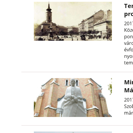
Te
pr
201
Köz
pon
vár
évf
nyo
tem
Mi
Má
201
Szo
mári