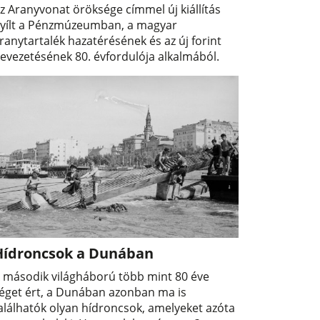
z Aranyvonat öröksége címmel új kiállítás
yílt a Pénzmúzeumban, a magyar
ranytartalék hazatérésének és az új forint
evezetésének 80. évfordulója alkalmából.
Hídroncsok a Dunában
 második világháború több mint 80 éve
éget ért, a Dunában azonban ma is
alálhatók olyan hídroncsok, amelyeket azóta