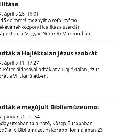
llítása
. április 26. 16:01
-idők címmel megnyílt a reformáció
ékévének központi kiállítása szerdán
apesten, a Magyar Nemzeti Múzeumban.
adták a Hajléktalan Jézus szobrát
. április 11. 17:27
 Péter áldásával adták át a Hajléktalan Jézus
rát a VIII. kerületben.
adták a megújult Bibliamúzeumot
. január 20. 21:54
áday utcában található, Közép-Európában
edülálló Bibliamúzeum korábbi formájában 23