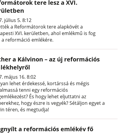
formátorok tere lesz a XVI.
rületben
. július 5. 8:12
ették a Reformátorok tere alapkövét a
apesti XVI. kerületben, ahol emlékmű is fog
ni a reformáció emlékére.
her a Kálvinon – az új reformációs
lékhelyről
7. május 16. 8:02
yan lehet érdekessé, kortárssá és mégis
talmassá tenni egy reformációs
emlékezést? És hogy lehet eljuttatni az
erekhez, hogy észre is vegyék? Sétáljon egyet a
vin téren, és megtudja!
gnyílt a reformációs emlékév fő