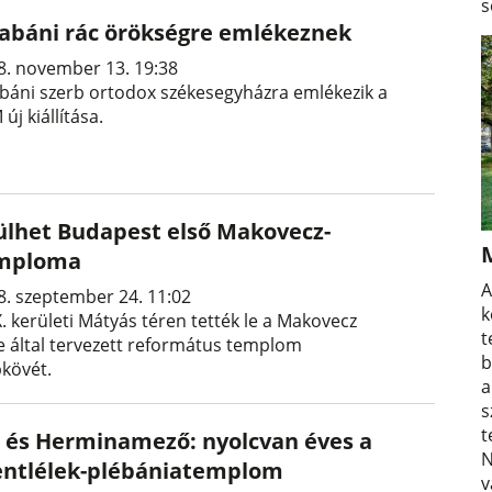
s
tabáni rác örökségre emlékeznek
8. november 13. 19:38
abáni szerb ortodox székesegyházra emlékezik a
új kiállítása.
ülhet Budapest első Makovecz-
mploma
A
8. szeptember 24. 11:02
k
. kerületi Mátyás téren tették le a Makovecz
t
e által tervezett református templom
b
pkövét.
a
s
t
t és Herminamező: nyolcvan éves a
N
entlélek-plébániatemplom
v