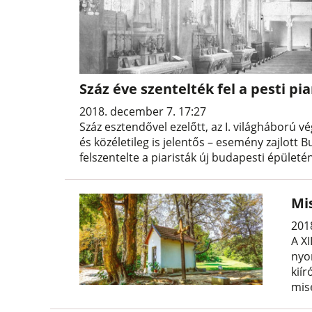
Száz éve szentelték fel a pesti pi
2018. december 7. 17:27
Száz esztendővel ezelőtt, az I. világháború v
és közéletileg is jelentős – esemény zajlott
felszentelte a piaristák új budapesti épületé
Mi
201
A XI
nyom
kiír
mis