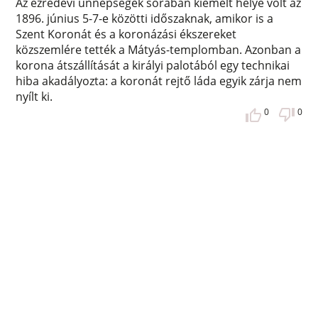
Az ezredévi ünnepségek sorában kiemelt helye volt az
1896. június 5-7-e közötti időszaknak, amikor is a
Szent Koronát és a koronázási ékszereket
közszemlére tették a Mátyás-templomban. Azonban a
korona átszállítását a királyi palotából egy technikai
hiba akadályozta: a koronát rejtő láda egyik zárja nem
nyílt ki.
0
0