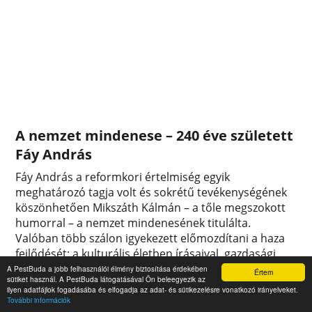
A nemzet mindenese – 240 éve született
Fáy András
Fáy András a reformkori értelmiség egyik
meghatározó tagja volt és sokrétű tevékenységének
köszönhetően Mikszáth Kálmán – a tőle megszokott
humorral – a nemzet mindenesének titulálta.
Valóban több szálon igyekezett előmozdítani a haza
fejlődését: a kulturális életben írásaival, gazdasági
téren pedig a Pesti Hazai Első Takarékpénztár
A PestBuda a jobb felhasználói élmény biztosítása érdekében
Értem
sütiket használ. A PestBuda látogatásával Ön beleegyezik az
ötletével. Nevét ma is számos intézmény őrzi,
ilyen adatfájlok fogadásába és elfogadja az adat- és sütikezelésre vonatkozó irányelveket.
születésének kétszáznegyvenedik évfordulója
További információk