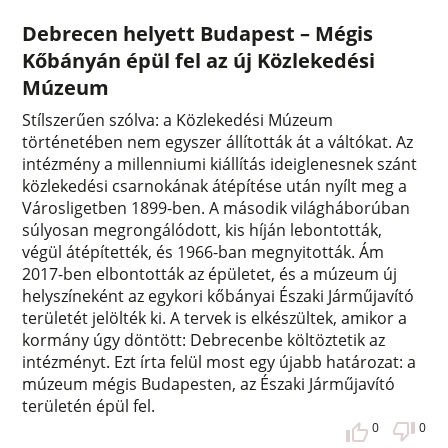
Debrecen helyett Budapest – Mégis
Kőbányán épül fel az új Közlekedési
Múzeum
Stílszerűen szólva: a Közlekedési Múzeum
történetében nem egyszer állították át a váltókat. Az
intézmény a millenniumi kiállítás ideiglenesnek szánt
közlekedési csarnokának átépítése után nyílt meg a
Városligetben 1899-ben. A második világháborúban
súlyosan megrongálódott, kis híján lebontották,
végül átépítették, és 1966-ban megnyitották. Ám
2017-ben elbontották az épületet, és a múzeum új
helyszíneként az egykori kőbányai Északi Járműjavító
területét jelölték ki. A tervek is elkészültek, amikor a
kormány úgy döntött: Debrecenbe költöztetik az
intézményt. Ezt írta felül most egy újabb határozat: a
múzeum mégis Budapesten, az Északi Járműjavító
területén épül fel.
0
0