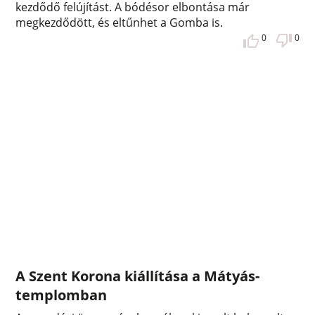
kezdődő felújítást. A bódésor elbontása már
megkezdődött, és eltűnhet a Gomba is.
0
0
A Szent Korona kiállítása a Mátyás-
templomban