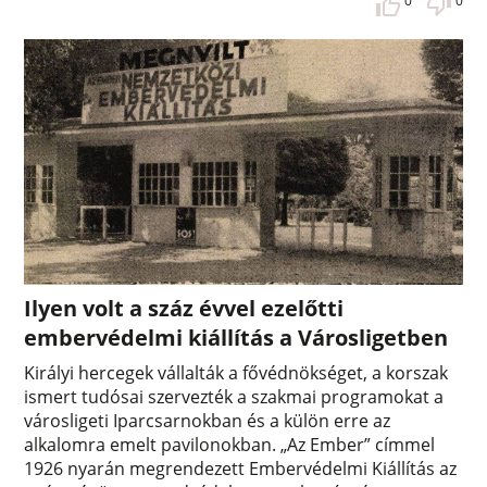
0
0
Ilyen volt a száz évvel ezelőtti
embervédelmi kiállítás a Városligetben
Királyi hercegek vállalták a fővédnökséget, a korszak
ismert tudósai szervezték a szakmai programokat a
városligeti Iparcsarnokban és a külön erre az
alkalomra emelt pavilonokban. „Az Ember” címmel
1926 nyarán megrendezett Embervédelmi Kiállítás az