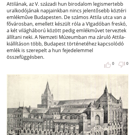
Attilának, az V. századi hun birodalom legismertebb
uralkodójának napjainkban nincs jelentősebb köztéri
emlékműve Budapesten. De számos Attila utca van a
fővárosban, emellett készült róla a VIgadóban freskó,
a két világháború között pedig emlékművet terveztek
állítani neki. A Nemzeti Múzeumban ma záruló Attila-
kiállításon több, Budapest történetéhez kapcsolódó
emlék is szerepelt a hun fejedelemmel
összefüggésben.
0
0