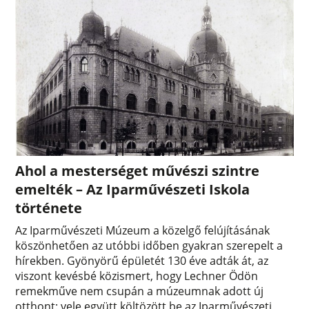
Ahol a mesterséget művészi szintre
emelték – Az Iparművészeti Iskola
története
Az Iparművészeti Múzeum a közelgő felújításának
köszönhetően az utóbbi időben gyakran szerepelt a
hírekben. Gyönyörű épületét 130 éve adták át, az
viszont kevésbé közismert, hogy Lechner Ödön
remekműve nem csupán a múzeumnak adott új
otthont: vele együtt költözött be az Iparművészeti