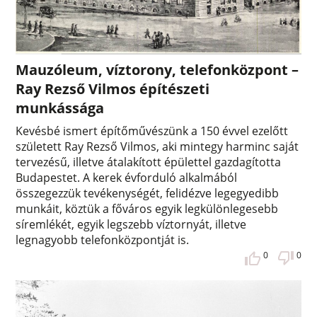
Mauzóleum, víztorony, telefonközpont –
Ray Rezső Vilmos építészeti
munkássága
Kevésbé ismert építőművészünk a 150 évvel ezelőtt
született Ray Rezső Vilmos, aki mintegy harminc saját
tervezésű, illetve átalakított épülettel gazdagította
Budapestet. A kerek évforduló alkalmából
összegezzük tevékenységét, felidézve legegyedibb
munkáit, köztük a főváros egyik legkülönlegesebb
síremlékét, egyik legszebb víztornyát, illetve
legnagyobb telefonközpontját is.
0
0