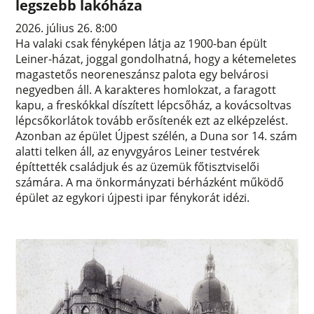
legszebb lakóháza
2026. július 26. 8:00
Ha valaki csak fényképen látja az 1900-ban épült
Leiner-házat, joggal gondolhatná, hogy a kétemeletes
magastetős neoreneszánsz palota egy belvárosi
negyedben áll. A karakteres homlokzat, a faragott
kapu, a freskókkal díszített lépcsőház, a kovácsoltvas
lépcsőkorlátok tovább erősítenék ezt az elképzelést.
Azonban az épület Újpest szélén, a Duna sor 14. szám
alatti telken áll, az enyvgyáros Leiner testvérek
építtették családjuk és az üzemük főtisztviselői
számára. A ma önkormányzati bérházként működő
épület az egykori újpesti ipar fénykorát idézi.