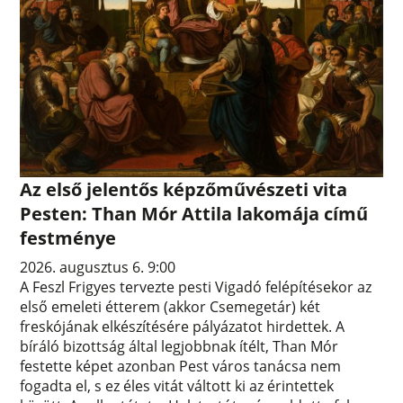
Az első jelentős képzőművészeti vita
Pesten: Than Mór Attila lakomája című
festménye
2026. augusztus 6. 9:00
A Feszl Frigyes tervezte pesti Vigadó felépítésekor az
első emeleti étterem (akkor Csemegetár) két
freskójának elkészítésére pályázatot hirdettek. A
bíráló bizottság által legjobbnak ítélt, Than Mór
festette képet azonban Pest város tanácsa nem
fogadta el, s ez éles vitát váltott ki az érintettek