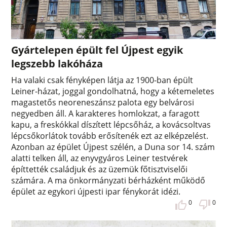
Gyártelepen épült fel Újpest egyik
legszebb lakóháza
Ha valaki csak fényképen látja az 1900-ban épült
Leiner-házat, joggal gondolhatná, hogy a kétemeletes
magastetős neoreneszánsz palota egy belvárosi
negyedben áll. A karakteres homlokzat, a faragott
kapu, a freskókkal díszített lépcsőház, a kovácsoltvas
lépcsőkorlátok tovább erősítenék ezt az elképzelést.
Azonban az épület Újpest szélén, a Duna sor 14. szám
alatti telken áll, az enyvgyáros Leiner testvérek
építtették családjuk és az üzemük főtisztviselői
számára. A ma önkormányzati bérházként működő
épület az egykori újpesti ipar fénykorát idézi.
0
0