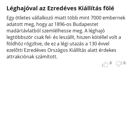
Léghajóval az Ezredéves Kiállítás fölé
Egy ötletes vállalkozó miatt több mint 7000 embernek
adatott meg, hogy az 1896-os Budapestet
madártávlatból szemlélhesse meg. A léghajó
legtöbbször csak fel- és leszállt, hiszen kötéllel volt a
földhöz rögzítve, de ez a légi utazás a 130 évvel
ezelőtti Ezredéves Országos Kiállítás alatt érdekes
attrakciónak számított.
0
0