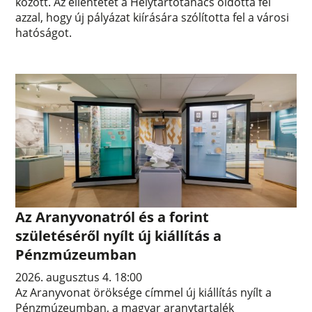
között. Az ellentétet a Helytartótanács oldotta fel
azzal, hogy új pályázat kiírására szólította fel a városi
hatóságot.
Az Aranyvonatról és a forint
születéséről nyílt új kiállítás a
Pénzmúzeumban
2026. augusztus 4. 18:00
Az Aranyvonat öröksége címmel új kiállítás nyílt a
Pénzmúzeumban, a magyar aranytartalék