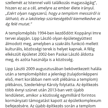
szellemét az Istennel való találkozás magasságáig”,
hiszen ez az a cél, amelyre az ember élete irányul.
„Ezért olyan nagyszerű, hogy a templom messziről is
látható, és a lakótelep szürkeségéből kiemelkedve az
ég felé mutat.”
A templomépítés 1994-ben kezdődött Koppányi Imre
tervei alapján. Lipp László olyan épületegyüttest
álmodott meg, amelyben a szakrális funkció mellett
kulturális, közösségi terek is helyet kapnak. A félig
elkészült épületet 2002-ben Paskai László áldotta
meg, és azóta használja is a közösség.
Lipp László 2009 augusztusában bekövetkezett halála
után a templomépítést a jelenlegi (tulajdonképpeni
első, mert korábban nem volt plébánia a templom)
plébános, Szederkényi Károly folytatta. Az építkezés
több évnyi szünet után 2013-ban vett újabb
lendületet, amikor a közösség egymilliárd forintos
kormányzati támogatást kapott az épületkomplexum
befejezésére. Az újabb építkezés során a templom