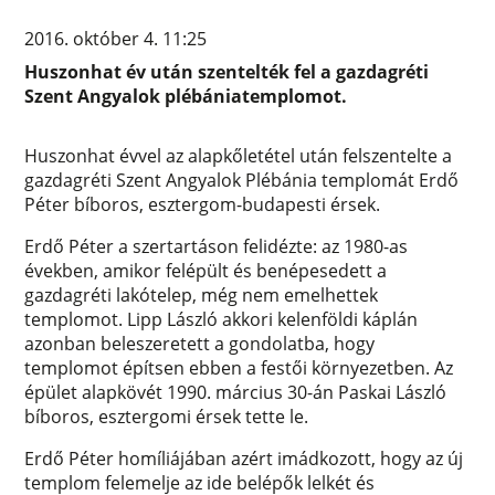
2016. október 4. 11:25
Huszonhat év után szentelték fel a gazdagréti
Szent Angyalok plébániatemplomot.
Huszonhat évvel az alapkőletétel után felszentelte a
gazdagréti Szent Angyalok Plébánia templomát Erdő
Péter bíboros, esztergom-budapesti érsek.
Erdő Péter a szertartáson felidézte: az 1980-as
években, amikor felépült és benépesedett a
gazdagréti lakótelep, még nem emelhettek
templomot. Lipp László akkori kelenföldi káplán
azonban beleszeretett a gondolatba, hogy
templomot építsen ebben a festői környezetben. Az
épület alapkövét 1990. március 30-án Paskai László
bíboros, esztergomi érsek tette le.
Erdő Péter homíliájában azért imádkozott, hogy az új
templom felemelje az ide belépők lelkét és