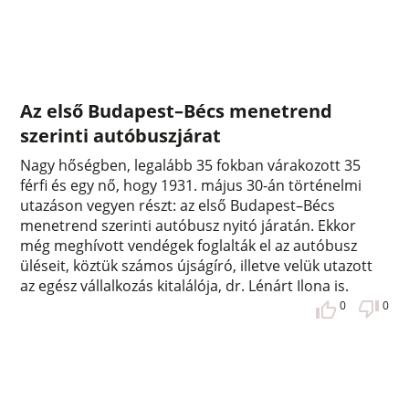
Az első Budapest–Bécs menetrend
szerinti autóbuszjárat
Nagy hőségben, legalább 35 fokban várakozott 35
férfi és egy nő, hogy 1931. május 30-án történelmi
utazáson vegyen részt: az első Budapest–Bécs
menetrend szerinti autóbusz nyitó járatán. Ekkor
még meghívott vendégek foglalták el az autóbusz
üléseit, köztük számos újságíró, illetve velük utazott
az egész vállalkozás kitalálója, dr. Lénárt Ilona is.
0
0