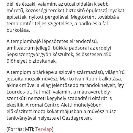
déli és északi, valamint az utcai oldalán kisebb
méretű, közösségi tereket biztosító épületszárnyakat
építettek, nyitott pergolával. Megtörtént továbbá a
templomtér teljes szigetelése, a padló és a fal
burkolása.
A templomhajó lépcsőzetes elrendezésű,
amfiteátrum jellegű, bükkfa padsorai az erdélyi
Sepsiszentgyörgyön készültek, és összesen 450
ülőhelyet biztosítanak.
A templom oltárképe a szlovén származású, világhírű
jezsuita mozaikművész, Marko Ivan Rupnik alkotása,
akinek művei a világ jelentősebb zarándokhelyeit, így
Lourdes-ot, Fatimát, valamint a mátraverebély-
szentkúti nemzeti kegyhely szabadtéri oltárát is
ékesítik. A római Centro Aletti műhelyében
előkészített mozaikokat májusban a művész húsz
tanítványával helyezte el Gazdagréten.
(Forrás: MTI;
Tervlap
)