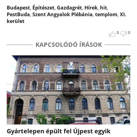
Budapest
,
Építészet
,
Gazdagrét
,
Hírek
,
hit
,
PestBuda
,
Szent Angyalok Plébánia
,
templom
,
XI.
kerület
0
0
KAPCSOLÓDÓ ÍRÁSOK
Gyártelepen épült fel Újpest egyik