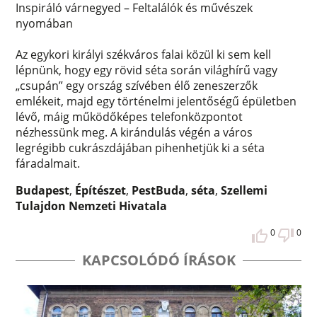
Inspiráló várnegyed – Feltalálók és művészek
nyomában
Az egykori királyi székváros falai közül ki sem kell
lépnünk, hogy egy rövid séta során világhírű vagy
„csupán” egy ország szívében élő zeneszerzők
emlékeit, majd egy történelmi jelentőségű épületben
lévő, máig működőképes telefonközpontot
nézhessünk meg. A kirándulás végén a város
legrégibb cukrászdájában pihenhetjük ki a séta
fáradalmait.
Budapest
,
Építészet
,
PestBuda
,
séta
,
Szellemi
Tulajdon Nemzeti Hivatala
0
0
KAPCSOLÓDÓ ÍRÁSOK