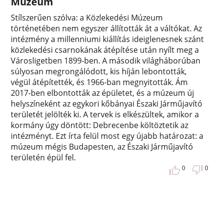
Múzeum
Stílszerűen szólva: a Közlekedési Múzeum
történetében nem egyszer állították át a váltókat. Az
intézmény a millenniumi kiállítás ideiglenesnek szánt
közlekedési csarnokának átépítése után nyílt meg a
Városligetben 1899-ben. A második világháborúban
súlyosan megrongálódott, kis híján lebontották,
végül átépítették, és 1966-ban megnyitották. Ám
2017-ben elbontották az épületet, és a múzeum új
helyszíneként az egykori kőbányai Északi Járműjavító
területét jelölték ki. A tervek is elkészültek, amikor a
kormány úgy döntött: Debrecenbe költöztetik az
intézményt. Ezt írta felül most egy újabb határozat: a
múzeum mégis Budapesten, az Északi Járműjavító
területén épül fel.
0
0