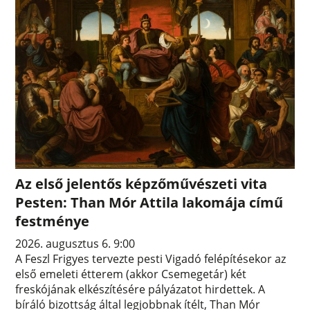
Az első jelentős képzőművészeti vita
Pesten: Than Mór Attila lakomája című
festménye
2026. augusztus 6. 9:00
A Feszl Frigyes tervezte pesti Vigadó felépítésekor az
első emeleti étterem (akkor Csemegetár) két
freskójának elkészítésére pályázatot hirdettek. A
bíráló bizottság által legjobbnak ítélt, Than Mór