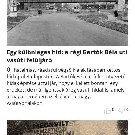
Egy különleges híd: a régi Bartók Béla úti
vasúti felüljáró
Új, hatalmas, ráadásul végső kialakításában kettős
híd épül Budapesten. A Bartók Béla út felett átvezető
hidak építése azzal jár, hogy el kellett bontani egy
érdekes, de már igencsak öreg vasúti hidat is, amely
a maga nemében az első volt a magyar
vasútvonalakon.
0
0