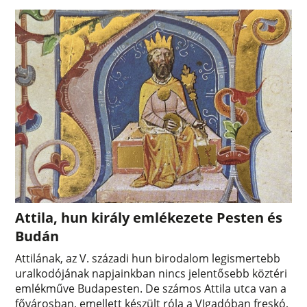
Attila, hun király emlékezete Pesten és
Budán
Attilának, az V. századi hun birodalom legismertebb
uralkodójának napjainkban nincs jelentősebb köztéri
emlékműve Budapesten. De számos Attila utca van a
fővárosban, emellett készült róla a VIgadóban freskó,