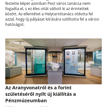
festette képet azonban Pest város tanácsa nem
fogadta el, s ez éles vitát váltott ki az érintettek
között. Az ellentétet a Helytartótanács oldotta fel
azzal, hogy új pályázat kiírására szólította fel a városi
hatóságot.
Az Aranyvonatról és a forint
születéséről nyílt új kiállítás a
Pénzmúzeumban