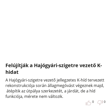
Felújítják a Hajógyári-szigetre vezető K-
hidat
A Hajógyári-szigetre vezető jellegzetes K-híd tervezett
rekonstrukciója során állagmegóvást végeznek majd,
átépítik az útpálya szerkezetét, a járdát, de a híd
funkciója, mérete nem változik.
0
0