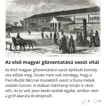
Az első magyar gőzvontatású vasút vitái
Az első magyar gőzvontatású vasút építését komoly
vita előzte meg, hiszen nem volt mindegy, hogy a
Pest-Budát Béccsel összekötő vasút a Duna melyik
oldalán fusson. A vitában Széchenyi István is részt
vett, és ez volt azon kevés esetek egyike, amikor nem
a gróf akarata érvényesült.
0
0