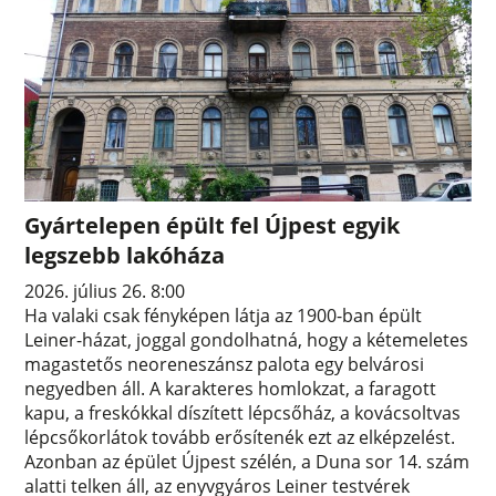
Gyártelepen épült fel Újpest egyik
legszebb lakóháza
2026. július 26. 8:00
Ha valaki csak fényképen látja az 1900-ban épült
Leiner-házat, joggal gondolhatná, hogy a kétemeletes
magastetős neoreneszánsz palota egy belvárosi
negyedben áll. A karakteres homlokzat, a faragott
kapu, a freskókkal díszített lépcsőház, a kovácsoltvas
lépcsőkorlátok tovább erősítenék ezt az elképzelést.
Azonban az épület Újpest szélén, a Duna sor 14. szám
alatti telken áll, az enyvgyáros Leiner testvérek