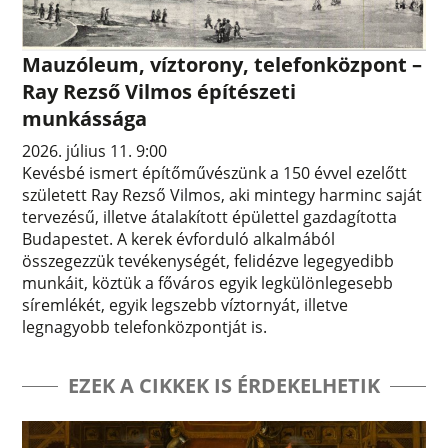
Mauzóleum, víztorony, telefonközpont –
Ray Rezső Vilmos építészeti
munkássága
2026. július 11. 9:00
Kevésbé ismert építőművészünk a 150 évvel ezelőtt
született Ray Rezső Vilmos, aki mintegy harminc saját
tervezésű, illetve átalakított épülettel gazdagította
Budapestet. A kerek évforduló alkalmából
összegezzük tevékenységét, felidézve legegyedibb
munkáit, köztük a főváros egyik legkülönlegesebb
síremlékét, egyik legszebb víztornyát, illetve
legnagyobb telefonközpontját is.
EZEK A CIKKEK IS ÉRDEKELHETIK