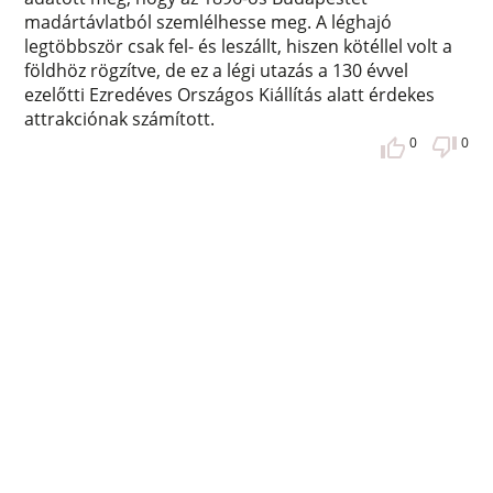
madártávlatból szemlélhesse meg. A léghajó
legtöbbször csak fel- és leszállt, hiszen kötéllel volt a
földhöz rögzítve, de ez a légi utazás a 130 évvel
ezelőtti Ezredéves Országos Kiállítás alatt érdekes
attrakciónak számított.
0
0