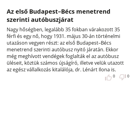
Az első Budapest–Bécs menetrend
szerinti autóbuszjárat
Nagy hőségben, legalább 35 fokban várakozott 35
férfi és egy nő, hogy 1931. május 30-án történelmi
utazáson vegyen részt: az első Budapest–Bécs
menetrend szerinti autóbusz nyitó járatán. Ekkor
még meghívott vendégek foglalták el az autóbusz
üléseit, köztük számos újságíró, illetve velük utazott
az egész vállalkozás kitalálója, dr. Lénárt Ilona is.
0
0