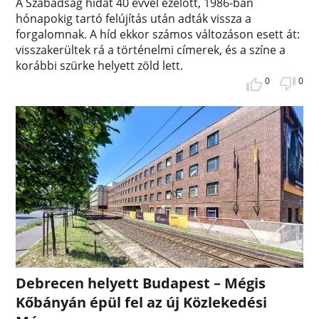
A Szabadság hidat 40 évvel ezelőtt, 1986-ban
hónapokig tartó felújítás után adták vissza a
forgalomnak. A híd ekkor számos változáson esett át:
visszakerültek rá a történelmi címerek, és a színe a
korábbi szürke helyett zöld lett.
0
0
Debrecen helyett Budapest – Mégis
Kőbányán épül fel az új Közlekedési