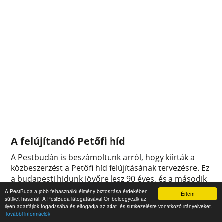
A felújítandó Petőfi híd
A Pestbudán is beszámoltunk arról, hogy kiírták a
közbeszerzést a Petőfi híd felújításának tervezésre. Ez
a budapesti hidunk jövőre lesz 90 éves, és a második
felépítésének is jövőre lesz a 75. évfordulója. Tehát
A PestBuda a jobb felhasználói élmény biztosítása érdekében
Értem
sütiket használ. A PestBuda látogatásával Ön beleegyezik az
nem egy fiatal hídról van szó, ráadásul évtizedekkel
ilyen adatfájlok fogadásába és elfogadja az adat- és sütikezelésre vonatkozó irányelveket.
ezelőtt, 1979-1980-ban esett át nagyobb mértékű
További információk