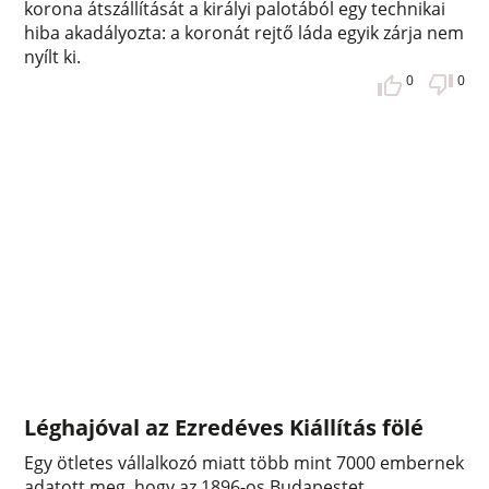
korona átszállítását a királyi palotából egy technikai
hiba akadályozta: a koronát rejtő láda egyik zárja nem
nyílt ki.
0
0
Léghajóval az Ezredéves Kiállítás fölé
Egy ötletes vállalkozó miatt több mint 7000 embernek
adatott meg, hogy az 1896-os Budapestet