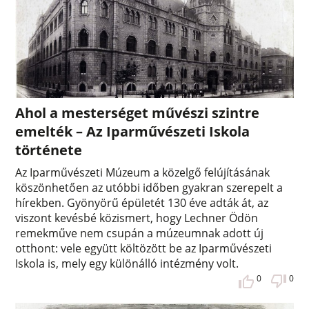
Ahol a mesterséget művészi szintre
emelték – Az Iparművészeti Iskola
története
Az Iparművészeti Múzeum a közelgő felújításának
köszönhetően az utóbbi időben gyakran szerepelt a
hírekben. Gyönyörű épületét 130 éve adták át, az
viszont kevésbé közismert, hogy Lechner Ödön
remekműve nem csupán a múzeumnak adott új
otthont: vele együtt költözött be az Iparművészeti
Iskola is, mely egy különálló intézmény volt.
0
0