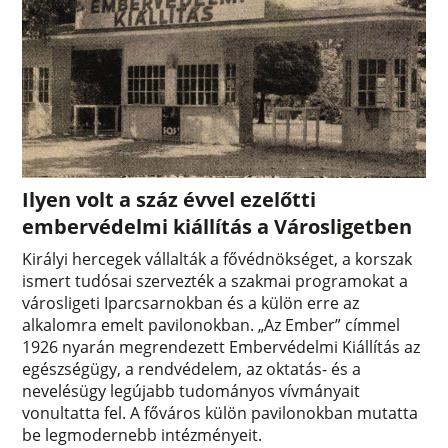
Ilyen volt a száz évvel ezelőtti
embervédelmi kiállítás a Városligetben
Királyi hercegek vállalták a fővédnökséget, a korszak
ismert tudósai szervezték a szakmai programokat a
városligeti Iparcsarnokban és a külön erre az
alkalomra emelt pavilonokban. „Az Ember” címmel
1926 nyarán megrendezett Embervédelmi Kiállítás az
egészségügy, a rendvédelem, az oktatás- és a
nevelésügy legújabb tudományos vívmányait
vonultatta fel. A főváros külön pavilonokban mutatta
be legmodernebb intézményeit.