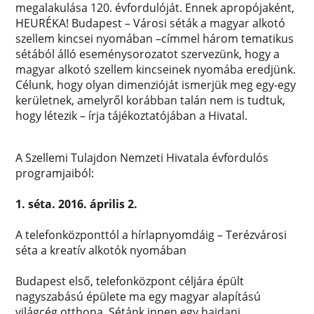
megalakulása 120. évfordulóját. Ennek apropójaként,
HEURÉKA! Budapest – Városi séták a magyar alkotó
szellem kincsei nyomában –címmel három tematikus
sétából álló eseménysorozatot szervezünk, hogy a
magyar alkotó szellem kincseinek nyomába eredjünk.
Célunk, hogy olyan dimenzióját ismerjük meg egy-egy
kerületnek, amelyről korábban talán nem is tudtuk,
hogy létezik – írja tájékoztatójában a Hivatal.
A Szellemi Tulajdon Nemzeti Hivatala évfordulós
programjaiból:
1. séta. 2016. április 2.
A telefonközponttól a hírlapnyomdáig – Terézvárosi
séta a kreatív alkotók nyomában
Budapest első, telefonközpont céljára épült
nagyszabású épülete ma egy magyar alapítású
világcég otthona. Sétánk innen egy hajdani