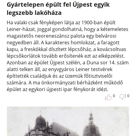
Gyártelepen épült fel Újpest egyik
legszebb lakóháza
Ha valaki csak fényképen látja az 1900-ban épült
Leiner-házat, joggal gondolhatná, hogy a kétemeletes
magastetős neoreneszánsz palota egy belvárosi
negyedben áll. A karakteres homlokzat, a faragott
kapu, a freskókkal díszített lépcsőház, a kovácsoltvas
lépcsőkorlátok tovább erősítenék ezt az elképzelést.
Azonban az épület Újpest szélén, a Duna sor 14. szám
alatti telken áll, az enyvgyáros Leiner testvérek
építtették családjuk és az üzemük főtisztviselői
számára. A ma önkormányzati bérházként működő
épület az egykori újpesti ipar fénykorát idézi.
0
0