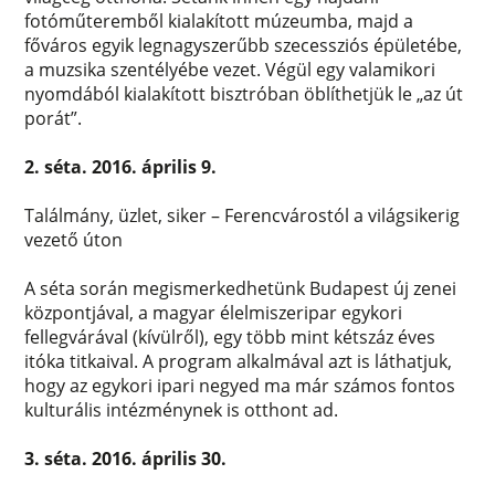
fotóműteremből kialakított múzeumba, majd a
főváros egyik legnagyszerűbb szecessziós épületébe,
a muzsika szentélyébe vezet. Végül egy valamikori
nyomdából kialakított bisztróban öblíthetjük le „az út
porát”.
2. séta. 2016. április 9.
Találmány, üzlet, siker – Ferencvárostól a világsikerig
vezető úton
A séta során megismerkedhetünk Budapest új zenei
központjával, a magyar élelmiszeripar egykori
fellegvárával (kívülről), egy több mint kétszáz éves
itóka titkaival. A program alkalmával azt is láthatjuk,
hogy az egykori ipari negyed ma már számos fontos
kulturális intézménynek is otthont ad.
3. séta. 2016. április 30.