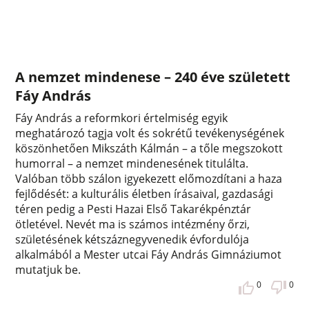
A nemzet mindenese – 240 éve született
Fáy András
Fáy András a reformkori értelmiség egyik
meghatározó tagja volt és sokrétű tevékenységének
köszönhetően Mikszáth Kálmán – a tőle megszokott
humorral – a nemzet mindenesének titulálta.
Valóban több szálon igyekezett előmozdítani a haza
fejlődését: a kulturális életben írásaival, gazdasági
téren pedig a Pesti Hazai Első Takarékpénztár
ötletével. Nevét ma is számos intézmény őrzi,
születésének kétszáznegyvenedik évfordulója
alkalmából a Mester utcai Fáy András Gimnáziumot
mutatjuk be.
0
0