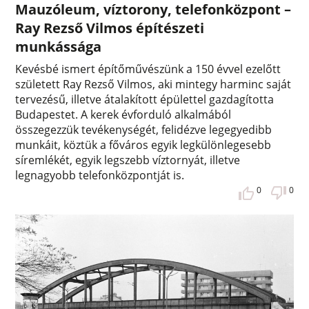
Mauzóleum, víztorony, telefonközpont –
Ray Rezső Vilmos építészeti
munkássága
Kevésbé ismert építőművészünk a 150 évvel ezelőtt
született Ray Rezső Vilmos, aki mintegy harminc saját
tervezésű, illetve átalakított épülettel gazdagította
Budapestet. A kerek évforduló alkalmából
összegezzük tevékenységét, felidézve legegyedibb
munkáit, köztük a főváros egyik legkülönlegesebb
síremlékét, egyik legszebb víztornyát, illetve
legnagyobb telefonközpontját is.
0
0