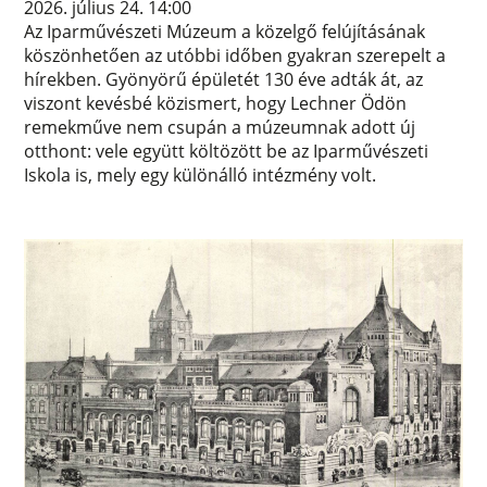
2026. július 24. 14:00
Az Iparművészeti Múzeum a közelgő felújításának
köszönhetően az utóbbi időben gyakran szerepelt a
hírekben. Gyönyörű épületét 130 éve adták át, az
viszont kevésbé közismert, hogy Lechner Ödön
remekműve nem csupán a múzeumnak adott új
otthont: vele együtt költözött be az Iparművészeti
Iskola is, mely egy különálló intézmény volt.