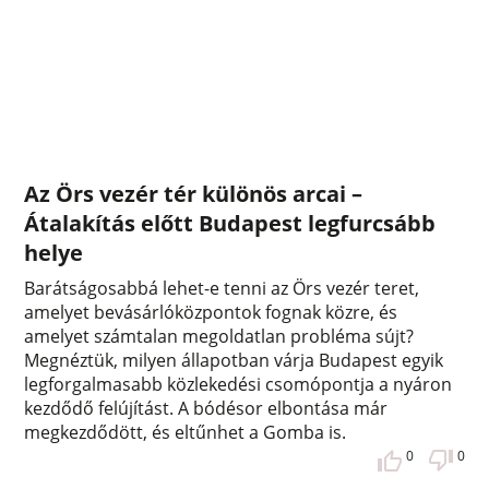
Az Örs vezér tér különös arcai –
Átalakítás előtt Budapest legfurcsább
helye
Barátságosabbá lehet-e tenni az Örs vezér teret,
amelyet bevásárlóközpontok fognak közre, és
amelyet számtalan megoldatlan probléma sújt?
Megnéztük, milyen állapotban várja Budapest egyik
legforgalmasabb közlekedési csomópontja a nyáron
kezdődő felújítást. A bódésor elbontása már
megkezdődött, és eltűnhet a Gomba is.
0
0