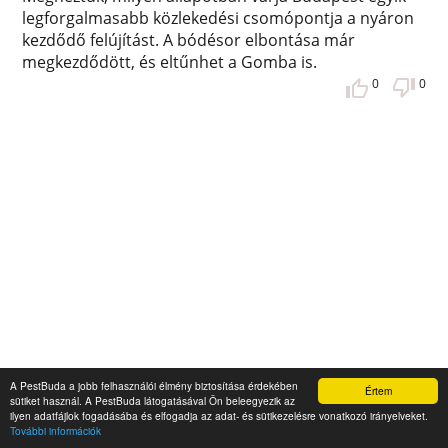
legforgalmasabb közlekedési csomópontja a nyáron
kezdődő felújítást. A bódésor elbontása már
megkezdődött, és eltűnhet a Gomba is.
0
0
A PestBuda a jobb felhasználói élmény biztosítása érdekében
Értem
sütiket használ. A PestBuda látogatásával Ön beleegyezik az
ilyen adatfájlok fogadásába és elfogadja az adat- és sütikezelésre vonatkozó irányelveket.
A Szent Korona kiállítása a Mátyás-
További információk