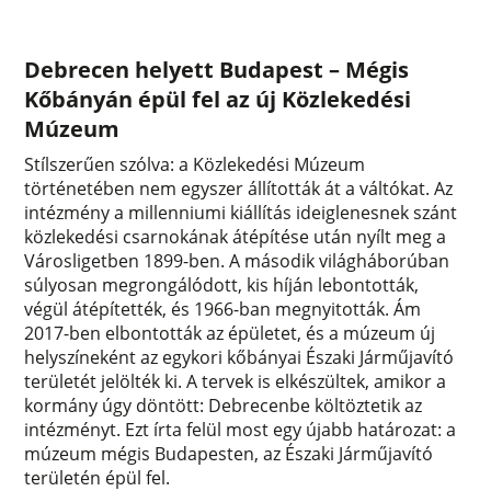
Debrecen helyett Budapest – Mégis
Kőbányán épül fel az új Közlekedési
Múzeum
Stílszerűen szólva: a Közlekedési Múzeum
történetében nem egyszer állították át a váltókat. Az
intézmény a millenniumi kiállítás ideiglenesnek szánt
közlekedési csarnokának átépítése után nyílt meg a
Városligetben 1899-ben. A második világháborúban
súlyosan megrongálódott, kis híján lebontották,
végül átépítették, és 1966-ban megnyitották. Ám
2017-ben elbontották az épületet, és a múzeum új
helyszíneként az egykori kőbányai Északi Járműjavító
területét jelölték ki. A tervek is elkészültek, amikor a
kormány úgy döntött: Debrecenbe költöztetik az
intézményt. Ezt írta felül most egy újabb határozat: a
múzeum mégis Budapesten, az Északi Járműjavító
területén épül fel.