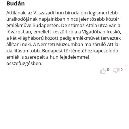
Budán
Attilának, az V. századi hun birodalom legismertebb
uralkodójának napjainkban nincs jelentősebb köztéri
emlékműve Budapesten. De számos Attila utca van a
fővárosban, emellett készült róla a VIgadóban freskó,
a két világháború között pedig emlékművet terveztek
állítani neki. A Nemzeti Múzeumban ma záruló Attila-
kiállításon több, Budapest történetéhez kapcsolódó
emlék is szerepelt a hun fejedelemmel
összefüggésben.
0
0