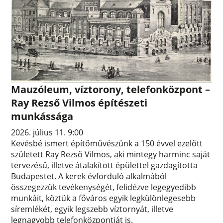
Mauzóleum, víztorony, telefonközpont –
Ray Rezső Vilmos építészeti
munkássága
2026. július 11. 9:00
Kevésbé ismert építőművészünk a 150 évvel ezelőtt
született Ray Rezső Vilmos, aki mintegy harminc saját
tervezésű, illetve átalakított épülettel gazdagította
Budapestet. A kerek évforduló alkalmából
összegezzük tevékenységét, felidézve legegyedibb
munkáit, köztük a főváros egyik legkülönlegesebb
síremlékét, egyik legszebb víztornyát, illetve
legnagyobb telefonközpontját is.