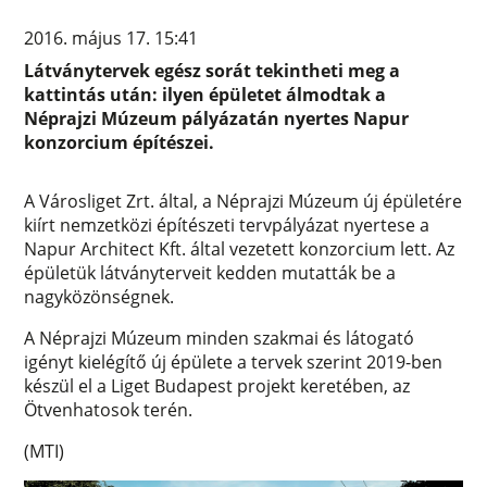
2016. május 17. 15:41
Látványtervek egész sorát tekintheti meg a
kattintás után: ilyen épületet álmodtak a
Néprajzi Múzeum pályázatán nyertes Napur
konzorcium építészei.
A Városliget Zrt. által, a Néprajzi Múzeum új épületére
kiírt nemzetközi építészeti tervpályázat nyertese a
Napur Architect Kft. által vezetett konzorcium lett. Az
épületük látványterveit kedden mutatták be a
nagyközönségnek.
A Néprajzi Múzeum minden szakmai és látogató
igényt kielégítő új épülete a tervek szerint 2019-ben
készül el a Liget Budapest projekt keretében, az
Ötvenhatosok terén.
(MTI)