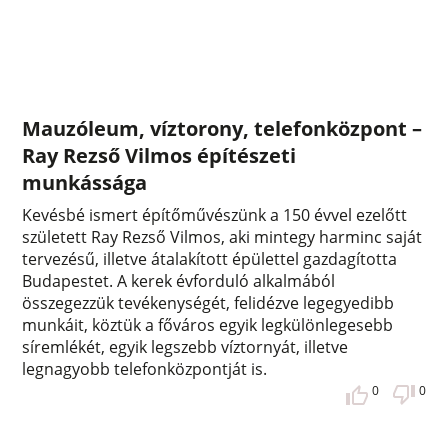
Mauzóleum, víztorony, telefonközpont –
Ray Rezső Vilmos építészeti
munkássága
Kevésbé ismert építőművészünk a 150 évvel ezelőtt
született Ray Rezső Vilmos, aki mintegy harminc saját
tervezésű, illetve átalakított épülettel gazdagította
Budapestet. A kerek évforduló alkalmából
összegezzük tevékenységét, felidézve legegyedibb
munkáit, köztük a főváros egyik legkülönlegesebb
síremlékét, egyik legszebb víztornyát, illetve
legnagyobb telefonközpontját is.
0
0