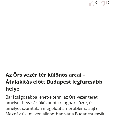
0
0
Az Örs vezér tér különös arcai –
Átalakítás előtt Budapest legfurcsább
helye
Barátságosabbá lehet-e tenni az Örs vezér teret,
amelyet bevásárlóközpontok fognak közre, és
amelyet számtalan megoldatlan probléma sújt?
Megnéztük, milyen állapotban várja Budapest egyik