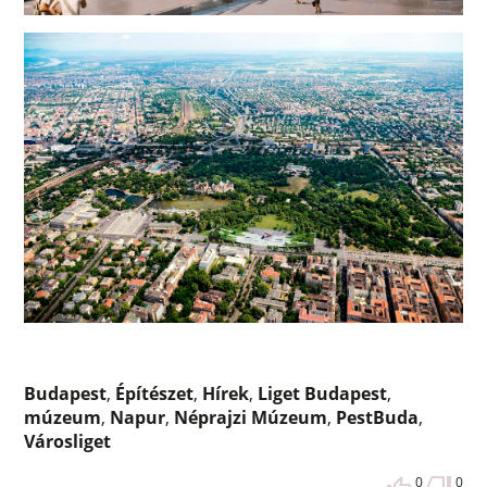
Budapest
,
Építészet
,
Hírek
,
Liget Budapest
,
múzeum
,
Napur
,
Néprajzi Múzeum
,
PestBuda
,
Városliget
0
0