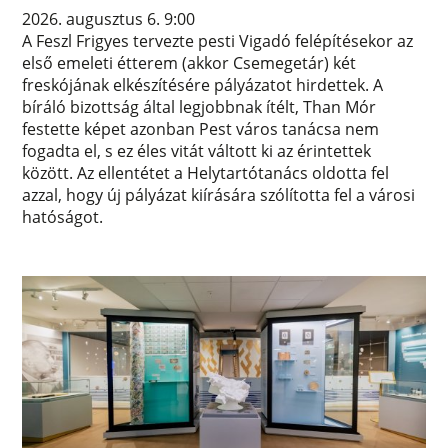
2026. augusztus 6. 9:00
A Feszl Frigyes tervezte pesti Vigadó felépítésekor az
első emeleti étterem (akkor Csemegetár) két
freskójának elkészítésére pályázatot hirdettek. A
bíráló bizottság által legjobbnak ítélt, Than Mór
festette képet azonban Pest város tanácsa nem
fogadta el, s ez éles vitát váltott ki az érintettek
között. Az ellentétet a Helytartótanács oldotta fel
azzal, hogy új pályázat kiírására szólította fel a városi
hatóságot.