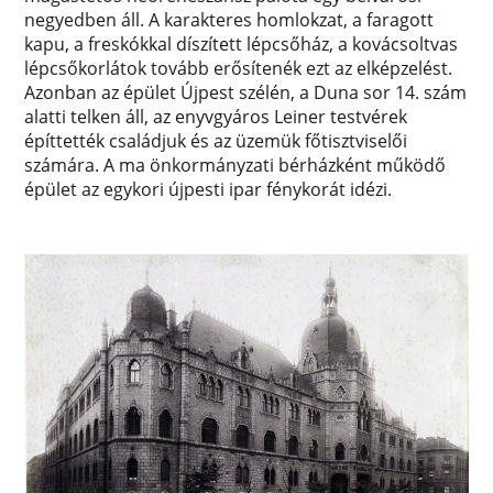
negyedben áll. A karakteres homlokzat, a faragott
kapu, a freskókkal díszített lépcsőház, a kovácsoltvas
lépcsőkorlátok tovább erősítenék ezt az elképzelést.
Azonban az épület Újpest szélén, a Duna sor 14. szám
alatti telken áll, az enyvgyáros Leiner testvérek
építtették családjuk és az üzemük főtisztviselői
számára. A ma önkormányzati bérházként működő
épület az egykori újpesti ipar fénykorát idézi.