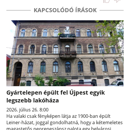
KAPCSOLÓDÓ ÍRÁSOK
Gyártelepen épült fel Újpest egyik
legszebb lakóháza
2026. július 26. 8:00
Ha valaki csak fényképen látja az 1900-ban épült
Leiner-házat, joggal gondolhatná, hogy a kétemeletes
magastetős neoreneszánsz palota egy belvárosi