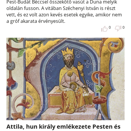
Pest-Budát Béccsel összekötő vasút a Duna melyik
oldalán fusson. A vitában Széchenyi István is részt
vett, és ez volt azon kevés esetek egyike, amikor nem
a gróf akarata érvényesült.
0
0
Attila, hun király emlékezete Pesten és