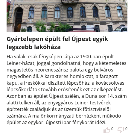
Gyártelepen épült fel Újpest egyik
legszebb lakóháza
Ha valaki csak fényképen látja az 1900-ban épült
Leiner-házat, joggal gondolhatná, hogy a kétemeletes
magastetős neoreneszánsz palota egy belvárosi
negyedben áll. A karakteres homlokzat, a faragott
kapu, a freskókkal díszített lépcsőház, a kovácsoltvas
lépcsőkorlátok tovább erősítenék ezt az elképzelést.
Azonban az épület Újpest szélén, a Duna sor 14. szám
alatti telken áll, az enyvgyáros Leiner testvérek
építtették családjuk és az üzemük főtisztviselői
számára. A ma önkormányzati bérházként működő
épület az egykori újpesti ipar fénykorát idézi.
0
0