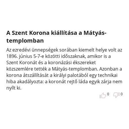
A Szent Korona kiállítása a Mátyás-
templomban
Az ezredévi ünnepségek sorában kiemelt helye volt az
1896. június 5-7-e közötti időszaknak, amikor is a
Szent Koronát és a koronázási ékszereket
közszemlére tették a Mátyás-templomban. Azonban a
korona átszállítását a királyi palotából egy technikai
hiba akadályozta: a koronát rejtő láda egyik zárja nem
nyílt ki.
0
0