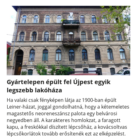
Gyártelepen épült fel Újpest egyik
legszebb lakóháza
Ha valaki csak fényképen látja az 1900-ban épült
Leiner-házat, joggal gondolhatná, hogy a kétemeletes
magastetős neoreneszánsz palota egy belvárosi
negyedben áll. A karakteres homlokzat, a faragott
kapu, a freskókkal díszített lépcsőház, a kovácsoltvas
lépcsőkorlátok tovább erősítenék ezt az elképzelést.