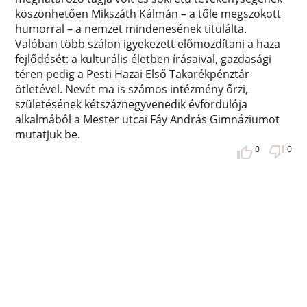
köszönhetően Mikszáth Kálmán – a tőle megszokott
humorral – a nemzet mindenesének titulálta.
Valóban több szálon igyekezett előmozdítani a haza
fejlődését: a kulturális életben írásaival, gazdasági
téren pedig a Pesti Hazai Első Takarékpénztár
ötletével. Nevét ma is számos intézmény őrzi,
születésének kétszáznegyvenedik évfordulója
alkalmából a Mester utcai Fáy András Gimnáziumot
mutatjuk be.
0
0