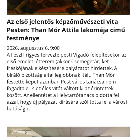
Az első jelentős képzőművészeti vita
Pesten: Than Mór Attila lakomája című
festménye
2026. augusztus 6. 9:00
A Feszl Frigyes tervezte pesti Vigadó felépítésekor az
első emeleti étterem (akkor Csemegetár) két
freskójának elkészítésére pályázatot hirdettek. A
bíráló bizottság által legjobbnak ítélt, Than Mór
festette képet azonban Pest város tanácsa nem
fogadta el, s ez éles vitát váltott ki az érintettek
között. Az ellentétet a Helytartótanács oldotta fel
azzal, hogy új pályázat kiírására szólította fel a városi
hatóságot.