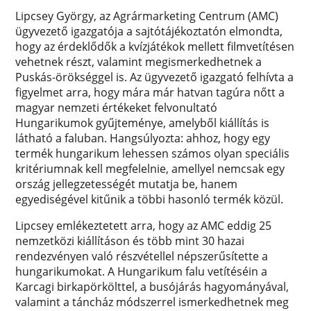
Lipcsey György, az Agrármarketing Centrum (AMC)
ügyvezető igazgatója a sajtótájékoztatón elmondta,
hogy az érdeklődők a kvízjátékok mellett filmvetítésen
vehetnek részt, valamint megismerkedhetnek a
Puskás-örökséggel is. Az ügyvezető igazgató felhívta a
figyelmet arra, hogy mára már hatvan tagúra nőtt a
magyar nemzeti értékeket felvonultató
Hungarikumok gyűjteménye, amelyből kiállítás is
látható a faluban. Hangsúlyozta: ahhoz, hogy egy
termék hungarikum lehessen számos olyan speciális
kritériumnak kell megfelelnie, amellyel nemcsak egy
ország jellegzetességét mutatja be, hanem
egyediségével kitűnik a többi hasonló termék közül.
Lipcsey emlékeztetett arra, hogy az AMC eddig 25
nemzetközi kiállításon és több mint 30 hazai
rendezvényen való részvétellel népszerűsítette a
hungarikumokat. A Hungarikum falu vetítéséin a
Karcagi birkapörkölttel, a busójárás hagyományával,
valamint a táncház módszerrel ismerkedhetnek meg