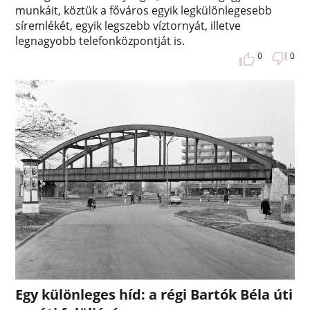
munkáit, köztük a főváros egyik legkülönlegesebb
síremlékét, egyik legszebb víztornyát, illetve
legnagyobb telefonközpontját is.
0
0
Egy különleges híd: a régi Bartók Béla úti