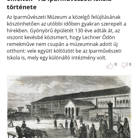
története
Az Iparművészeti Múzeum a közelgő felújításának
köszönhetően az utóbbi időben gyakran szerepelt a
hírekben. Gyönyörű épületét 130 éve adták át, az
viszont kevésbé közismert, hogy Lechner Ödön
remekműve nem csupán a múzeumnak adott új
otthont: vele együtt költözött be az Iparművészeti
Iskola is, mely egy különálló intézmény volt.
0
0