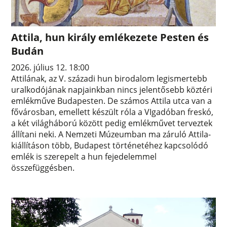
Attila, hun király emlékezete Pesten és
Budán
2026. július 12. 18:00
Attilának, az V. századi hun birodalom legismertebb
uralkodójának napjainkban nincs jelentősebb köztéri
emlékműve Budapesten. De számos Attila utca van a
fővárosban, emellett készült róla a VIgadóban freskó,
a két világháború között pedig emlékművet terveztek
állítani neki. A Nemzeti Múzeumban ma záruló Attila-
kiállításon több, Budapest történetéhez kapcsolódó
emlék is szerepelt a hun fejedelemmel
összefüggésben.