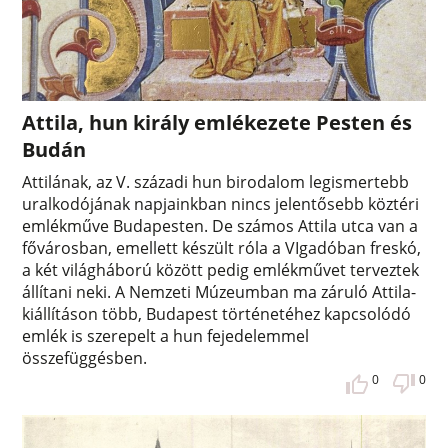
Attila, hun király emlékezete Pesten és
Budán
Attilának, az V. századi hun birodalom legismertebb
uralkodójának napjainkban nincs jelentősebb köztéri
emlékműve Budapesten. De számos Attila utca van a
fővárosban, emellett készült róla a VIgadóban freskó,
a két világháború között pedig emlékművet terveztek
állítani neki. A Nemzeti Múzeumban ma záruló Attila-
kiállításon több, Budapest történetéhez kapcsolódó
emlék is szerepelt a hun fejedelemmel
összefüggésben.
0
0