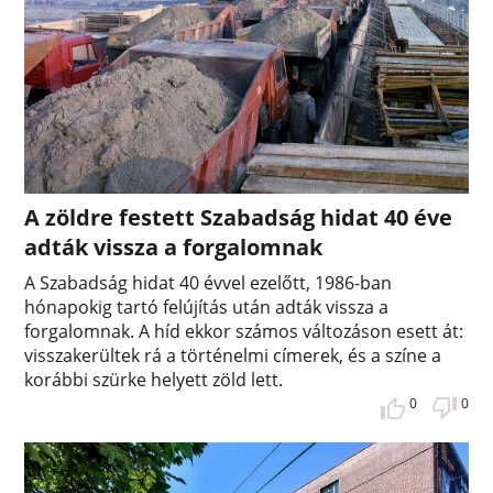
A zöldre festett Szabadság hidat 40 éve
adták vissza a forgalomnak
A Szabadság hidat 40 évvel ezelőtt, 1986-ban
hónapokig tartó felújítás után adták vissza a
forgalomnak. A híd ekkor számos változáson esett át:
visszakerültek rá a történelmi címerek, és a színe a
korábbi szürke helyett zöld lett.
0
0