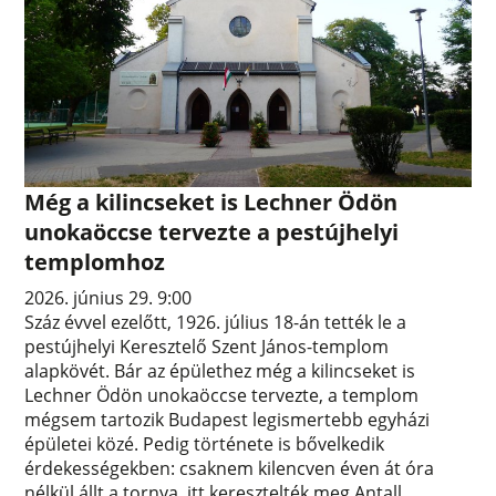
Még a kilincseket is Lechner Ödön
unokaöccse tervezte a pestújhelyi
templomhoz
2026. június 29. 9:00
Száz évvel ezelőtt, 1926. július 18-án tették le a
pestújhelyi Keresztelő Szent János-templom
alapkövét. Bár az épülethez még a kilincseket is
Lechner Ödön unokaöccse tervezte, a templom
mégsem tartozik Budapest legismertebb egyházi
épületei közé. Pedig története is bővelkedik
érdekességekben: csaknem kilencven éven át óra
nélkül állt a tornya, itt keresztelték meg Antall