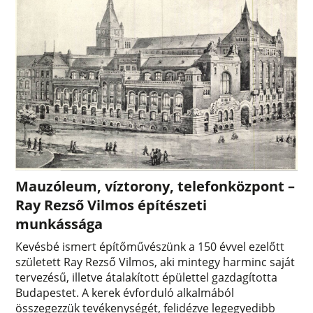
Mauzóleum, víztorony, telefonközpont –
Ray Rezső Vilmos építészeti
munkássága
Kevésbé ismert építőművészünk a 150 évvel ezelőtt
született Ray Rezső Vilmos, aki mintegy harminc saját
tervezésű, illetve átalakított épülettel gazdagította
Budapestet. A kerek évforduló alkalmából
összegezzük tevékenységét, felidézve legegyedibb