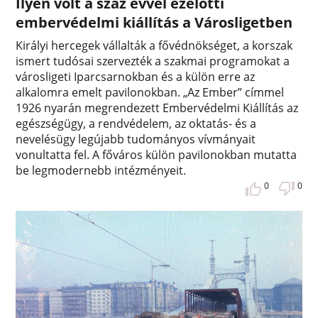
Ilyen volt a száz évvel ezelőtti
embervédelmi kiállítás a Városligetben
Királyi hercegek vállalták a fővédnökséget, a korszak
ismert tudósai szervezték a szakmai programokat a
városligeti Iparcsarnokban és a külön erre az
alkalomra emelt pavilonokban. „Az Ember” címmel
1926 nyarán megrendezett Embervédelmi Kiállítás az
egészségügy, a rendvédelem, az oktatás- és a
nevelésügy legújabb tudományos vívmányait
vonultatta fel. A főváros külön pavilonokban mutatta
be legmodernebb intézményeit.
0
0