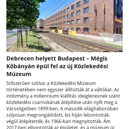
Debrecen helyett Budapest – Mégis
Kőbányán épül fel az új Közlekedési
Múzeum
Stílszerűen szólva: a Közlekedési Múzeum
történetében nem egyszer állították át a váltókat. Az
intézmény a millenniumi kiállítás ideiglenesnek szánt
közlekedési csarnokának átépítése után nyílt meg a
Városligetben 1899-ben. A második világháborúban
súlyosan megrongálódott, kis híján lebontották,
végül átépítették, és 1966-ban megnyitották. Ám
2017-ben elbontották az épületet, és a múzeum új