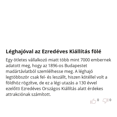
Léghajóval az Ezredéves Kiállítás fölé
Egy ötletes vállalkozó miatt több mint 7000 embernek
adatott meg, hogy az 1896-os Budapestet
madártávlatból szemlélhesse meg. A léghajó
legtöbbször csak fel- és leszállt, hiszen kötéllel volt a
földhöz rögzítve, de ez a légi utazás a 130 évvel
ezelőtti Ezredéves Országos Kiállítás alatt érdekes
attrakciónak számított.
0
0