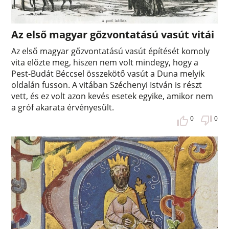
Az első magyar gőzvontatású vasút vitái
Az első magyar gőzvontatású vasút építését komoly
vita előzte meg, hiszen nem volt mindegy, hogy a
Pest-Budát Béccsel összekötő vasút a Duna melyik
oldalán fusson. A vitában Széchenyi István is részt
vett, és ez volt azon kevés esetek egyike, amikor nem
a gróf akarata érvényesült.
0
0