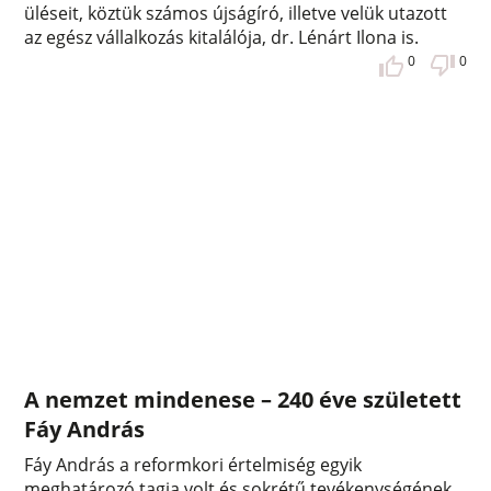
üléseit, köztük számos újságíró, illetve velük utazott
az egész vállalkozás kitalálója, dr. Lénárt Ilona is.
0
0
A nemzet mindenese – 240 éve született
Fáy András
Fáy András a reformkori értelmiség egyik
meghatározó tagja volt és sokrétű tevékenységének