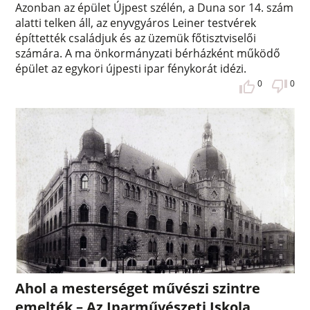
Azonban az épület Újpest szélén, a Duna sor 14. szám
alatti telken áll, az enyvgyáros Leiner testvérek
építtették családjuk és az üzemük főtisztviselői
számára. A ma önkormányzati bérházként működő
épület az egykori újpesti ipar fénykorát idézi.
0
0
Ahol a mesterséget művészi szintre
emelték – Az Iparművészeti Iskola