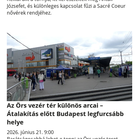
Józsefet, és különleges kapcsolat fűzi a Sacré Coeur
nővérek rendjéhez.
Az Örs vezér tér különös arcai –
Átalakítás előtt Budapest legfurcsább
helye
2026. június 21. 9:00
Barátságosabbá lehet-e tenni az Örs vezér teret,