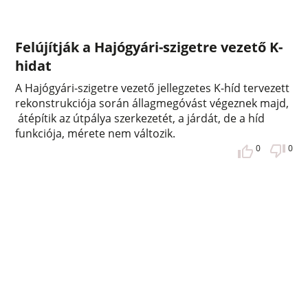
Felújítják a Hajógyári-szigetre vezető K-
hidat
A Hajógyári-szigetre vezető jellegzetes K-híd tervezett
rekonstrukciója során állagmegóvást végeznek majd,
átépítik az útpálya szerkezetét, a járdát, de a híd
funkciója, mérete nem változik.
0
0