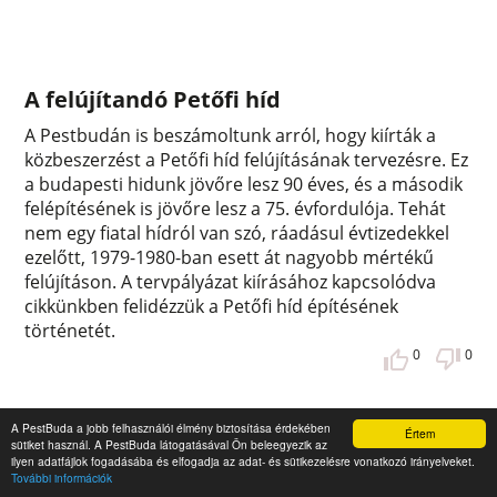
A felújítandó Petőfi híd
A Pestbudán is beszámoltunk arról, hogy kiírták a
közbeszerzést a Petőfi híd felújításának tervezésre. Ez
a budapesti hidunk jövőre lesz 90 éves, és a második
felépítésének is jövőre lesz a 75. évfordulója. Tehát
nem egy fiatal hídról van szó, ráadásul évtizedekkel
ezelőtt, 1979-1980-ban esett át nagyobb mértékű
felújításon. A tervpályázat kiírásához kapcsolódva
cikkünkben felidézzük a Petőfi híd építésének
történetét.
0
0
A PestBuda a jobb felhasználói élmény biztosítása érdekében
Értem
sütiket használ. A PestBuda látogatásával Ön beleegyezik az
ilyen adatfájlok fogadásába és elfogadja az adat- és sütikezelésre vonatkozó irányelveket.
További információk