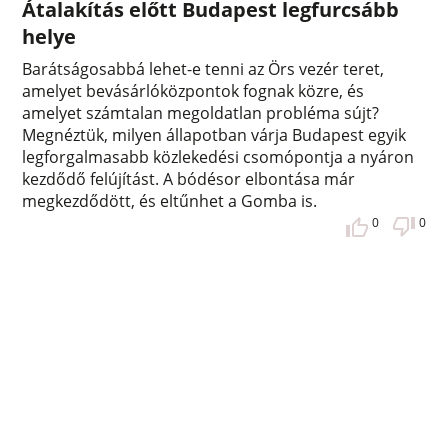
Átalakítás előtt Budapest legfurcsább
helye
Barátságosabbá lehet-e tenni az Örs vezér teret,
amelyet bevásárlóközpontok fognak közre, és
amelyet számtalan megoldatlan probléma sújt?
Megnéztük, milyen állapotban várja Budapest egyik
legforgalmasabb közlekedési csomópontja a nyáron
kezdődő felújítást. A bódésor elbontása már
megkezdődött, és eltűnhet a Gomba is.
0
0