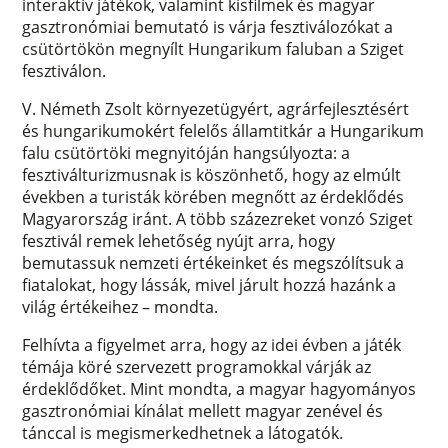
interaktív játékok, valamint kisfilmek és magyar
gasztronómiai bemutató is várja fesztiválozókat a
csütörtökön megnyílt Hungarikum faluban a Sziget
fesztiválon.
V. Németh Zsolt környezetügyért, agrárfejlesztésért
és hungarikumokért felelős államtitkár a Hungarikum
falu csütörtöki megnyitóján hangsúlyozta: a
fesztiválturizmusnak is köszönhető, hogy az elmúlt
években a turisták körében megnőtt az érdeklődés
Magyarország iránt. A több százezreket vonzó Sziget
fesztivál remek lehetőség nyújt arra, hogy
bemutassuk nemzeti értékeinket és megszólítsuk a
fiatalokat, hogy lássák, mivel járult hozzá hazánk a
világ értékeihez – mondta.
Felhívta a figyelmet arra, hogy az idei évben a játék
témája köré szervezett programokkal várják az
érdeklődőket. Mint mondta, a magyar hagyományos
gasztronómiai kínálat mellett magyar zenével és
tánccal is megismerkedhetnek a látogatók.