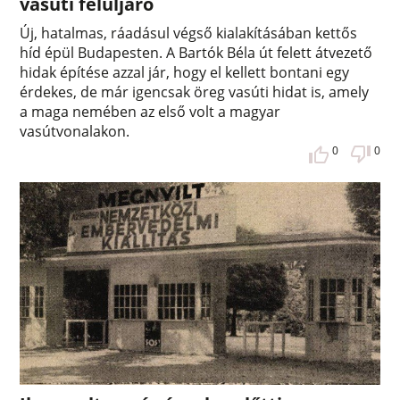
vasúti felüljáró
Új, hatalmas, ráadásul végső kialakításában kettős
híd épül Budapesten. A Bartók Béla út felett átvezető
hidak építése azzal jár, hogy el kellett bontani egy
érdekes, de már igencsak öreg vasúti hidat is, amely
a maga nemében az első volt a magyar
vasútvonalakon.
0
0