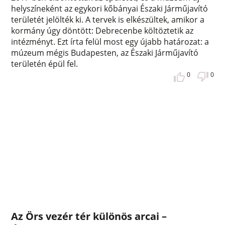
helyszíneként az egykori kőbányai Északi Járműjavító
területét jelölték ki. A tervek is elkészültek, amikor a
kormány úgy döntött: Debrecenbe költöztetik az
intézményt. Ezt írta felül most egy újabb határozat: a
múzeum mégis Budapesten, az Északi Járműjavító
területén épül fel.
0
0
Az Örs vezér tér különös arcai –