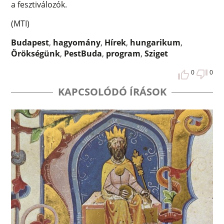
a fesztiválozók.
(MTI)
Budapest
,
hagyomány
,
Hírek
,
hungarikum
,
Örökségünk
,
PestBuda
,
program
,
Sziget
0
0
KAPCSOLÓDÓ ÍRÁSOK