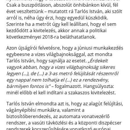
Csak a buszpótláson, abszolút önhibánkon kívül, fél
évet veszítettünk – mutatott rá Tarlós István, aki szólt
arról is, néha úgy érzi, hogy egyedül küszködik.
Szerinte ha a metrót úgy kell leállítani, hogy el sem
kezdődött a kivitelezés, akkor annak a politikai
következményei 2018-ra beláthatatlanok.
Azon újságírói felvetésre, hogy a júniusi munkakezdés
egybeesne a vizes világbajnoksággal, azt mondta
Tarlós István, hogy sajnálja az esetet.
„Érdekelt
vagyok abban, hogy a vizes világbajnokság sikeres
legyen (...), de (...) a 3-as metró felújítását részemről
egy nappal nem tolhatja el (...) ez a rendezvény,
bármilyen fontos is”
– fogalmazott. Hangsúlyozta:
minél előbb el kell indítani a szakaszos kivitelezést.
Tarlós István elmondta azt is, hogy az alagút felújítási,
vágányépítési munkákra, valamint a
biztosítóberendezés, az automata vonatvezérlő
rendszer, a vasúti távközlési és a központi diszpécser
rendszerek korszerűsítésére vonatkozó európai