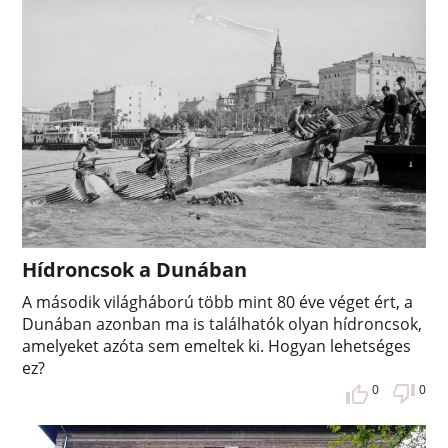
Hídroncsok a Dunában
A második világháború több mint 80 éve véget ért, a
Dunában azonban ma is találhatók olyan hídroncsok,
amelyeket azóta sem emeltek ki. Hogyan lehetséges
ez?
0
0