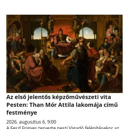
Az első jelentős képzőművészeti vita
Pesten: Than Mór Attila lakomája című
festménye
2026. augusztus 6. 9:00
A Feszl Frigyes tervezte pesti Vigadó felépítésekor az