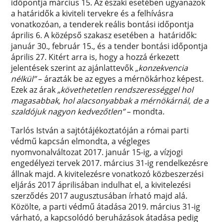
időpontja március 15. Az északi esetében ugyanazok
a határidők a kiviteli tervekre és a felhívásra
vonatkozóan, a tenderek reális bontási időpontja
április 6. A középső szakasz esetében a határidők:
január 30., február 15., és a tender bontási időpontja
április 27. Kitért arra is, hogy a hozzá érkezett
jelentések szerint az ajánlattevők
„konzekvencia
nélkül”
– árazták be az egyes a mérnökárhoz képest.
Ezek az árak
„követhetetlen rendszerességgel hol
magasabbak, hol alacsonyabbak a mérnökárnál, de a
szaldójuk nagyon kedvezőtlen”
– mondta.
Tarlós István a sajtótájékoztatóján a római parti
védmű kapcsán elmondta, a végleges
nyomvonalváltozat 2017. január 15-ig, a vízjogi
engedélyezi tervek 2017. március 31-ig rendelkezésre
állnak majd. A kivitelezésre vonatkozó közbeszerzési
eljárás 2017 áprilisában indulhat el, a kivitelezési
szerződés 2017 augusztusában írható majd alá.
Közölte, a parti védmű átadása 2019. március 31-ig
várható, a kapcsolódó beruházások átadása pedig