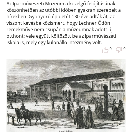
Az Iparművészeti Múzeum a közelgő felújításának
köszönhetően az utóbbi időben gyakran szerepelt a
hírekben. Gyönyörű épületét 130 éve adták át, az
viszont kevésbé közismert, hogy Lechner Ödön
remekműve nem csupán a múzeumnak adott új
otthont: vele együtt költözött be az Iparművészeti
Iskola is, mely egy különálló intézmény volt.
0
0