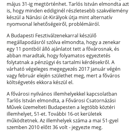
május 31-ig megtörténhet. Tarlós István elmondta azt
is, hogy minden eddiginél részletesebb szakvélemény
készül a Nánási út-Királyok útja mint alternatív
nyomvonal lehetőségeiről, problémáiról.
A Budapesti Fesztiválzenekarral készülő
megállapodásról szólva elmondta, hogy a zenekar
egy 11 pontból álló ajánlatot tett a fővárosnak, és
abban maradtak, hogy folyamatos egyeztetés
folytatnak a pénzügyi és tartalmi kérdésekről. A
várható végeleges megegyezés 2017 január végén
vagy február elején születhet meg, mert a főváros
költségvetés ekkora készül el.
A fővárosi nyilvános illemhelyekkel kapcsolatban
Tarlós István elmondta, a Fővárosi Csatornázási
Művek üzemelteti Budapesten a legtöbb köztéri
illemhelyet, 51-et. További 16-ot kerületek
működtetnek. Az illemhelyek száma a mai 51-gyel
szemben 2010 előtt 36 volt - jegyezte meg.