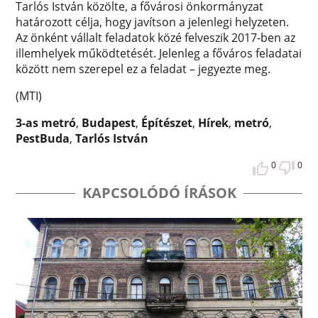
Tarlós István közölte, a fővárosi önkormányzat
határozott célja, hogy javítson a jelenlegi helyzeten.
Az önként vállalt feladatok közé felveszik 2017-ben az
illemhelyek működtetését. Jelenleg a főváros feladatai
között nem szerepel ez a feladat – jegyezte meg.
(MTI)
3-as metró
,
Budapest
,
Építészet
,
Hírek
,
metró
,
PestBuda
,
Tarlós István
0
0
KAPCSOLÓDÓ ÍRÁSOK