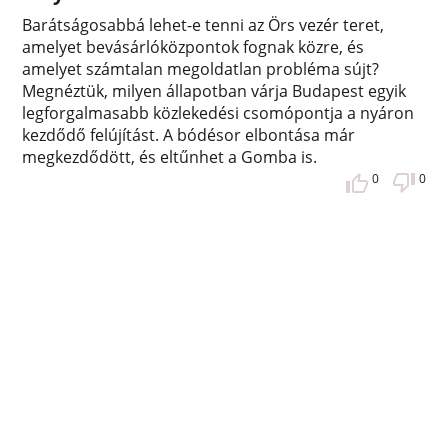
Barátságosabbá lehet-e tenni az Örs vezér teret,
amelyet bevásárlóközpontok fognak közre, és
amelyet számtalan megoldatlan probléma sújt?
Megnéztük, milyen állapotban várja Budapest egyik
legforgalmasabb közlekedési csomópontja a nyáron
kezdődő felújítást. A bódésor elbontása már
megkezdődött, és eltűnhet a Gomba is.
0
0