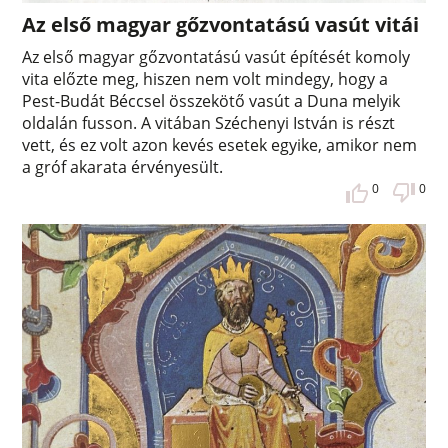
Az első magyar gőzvontatású vasút vitái
Az első magyar gőzvontatású vasút építését komoly
vita előzte meg, hiszen nem volt mindegy, hogy a
Pest-Budát Béccsel összekötő vasút a Duna melyik
oldalán fusson. A vitában Széchenyi István is részt
vett, és ez volt azon kevés esetek egyike, amikor nem
a gróf akarata érvényesült.
0
0