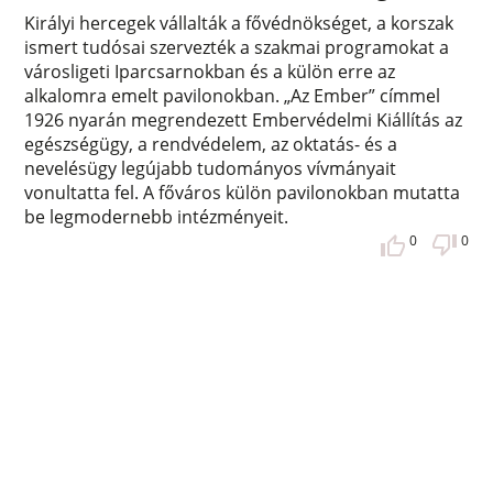
Királyi hercegek vállalták a fővédnökséget, a korszak
ismert tudósai szervezték a szakmai programokat a
városligeti Iparcsarnokban és a külön erre az
alkalomra emelt pavilonokban. „Az Ember” címmel
1926 nyarán megrendezett Embervédelmi Kiállítás az
egészségügy, a rendvédelem, az oktatás- és a
nevelésügy legújabb tudományos vívmányait
vonultatta fel. A főváros külön pavilonokban mutatta
be legmodernebb intézményeit.
0
0