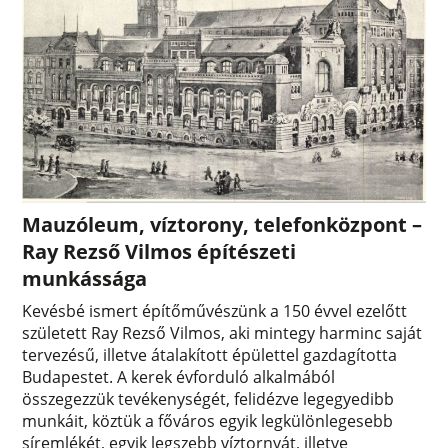
Mauzóleum, víztorony, telefonközpont –
Ray Rezső Vilmos építészeti
munkássága
Kevésbé ismert építőművészünk a 150 évvel ezelőtt
született Ray Rezső Vilmos, aki mintegy harminc saját
tervezésű, illetve átalakított épülettel gazdagította
Budapestet. A kerek évforduló alkalmából
összegezzük tevékenységét, felidézve legegyedibb
munkáit, köztük a főváros egyik legkülönlegesebb
síremlékét, egyik legszebb víztornyát, illetve