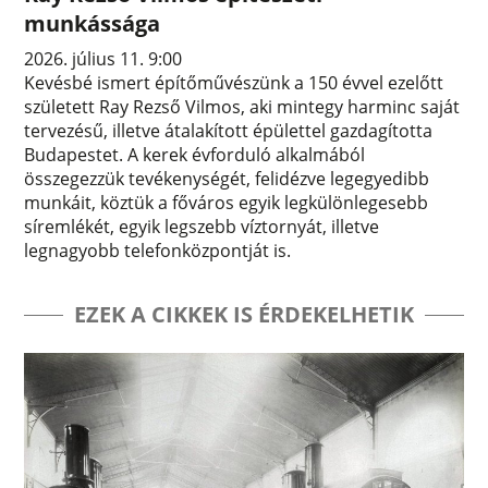
munkássága
2026. július 11. 9:00
Kevésbé ismert építőművészünk a 150 évvel ezelőtt
született Ray Rezső Vilmos, aki mintegy harminc saját
tervezésű, illetve átalakított épülettel gazdagította
Budapestet. A kerek évforduló alkalmából
összegezzük tevékenységét, felidézve legegyedibb
munkáit, köztük a főváros egyik legkülönlegesebb
síremlékét, egyik legszebb víztornyát, illetve
legnagyobb telefonközpontját is.
EZEK A CIKKEK IS ÉRDEKELHETIK