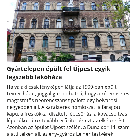
Gyártelepen épült fel Újpest egyik
legszebb lakóháza
Ha valaki csak fényképen látja az 1900-ban épült
Leiner-házat, joggal gondolhatná, hogy a kétemeletes
magastetős neoreneszánsz palota egy belvárosi
negyedben áll. A karakteres homlokzat, a faragott
kapu, a freskókkal díszített lépcsőház, a kovácsoltvas
lépcsőkorlátok tovább erősítenék ezt az elképzelést.
Azonban az épület Újpest szélén, a Duna sor 14. szám
alatti telken áll, az enyvgyáros Leiner testvérek