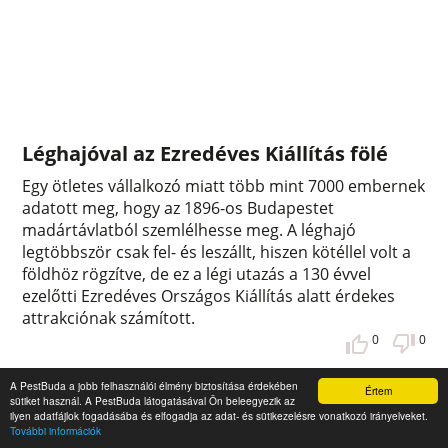
Léghajóval az Ezredéves Kiállítás fölé
Egy ötletes vállalkozó miatt több mint 7000 embernek
adatott meg, hogy az 1896-os Budapestet
madártávlatból szemlélhesse meg. A léghajó
legtöbbször csak fel- és leszállt, hiszen kötéllel volt a
földhöz rögzítve, de ez a légi utazás a 130 évvel
ezelőtti Ezredéves Országos Kiállítás alatt érdekes
attrakciónak számított.
0
0
A PestBuda a jobb felhasználói élmény biztosítása érdekében
Értem
sütiket használ. A PestBuda látogatásával Ön beleegyezik az
ilyen adatfájlok fogadásába és elfogadja az adat- és sütikezelésre vonatkozó irányelveket.
További információk