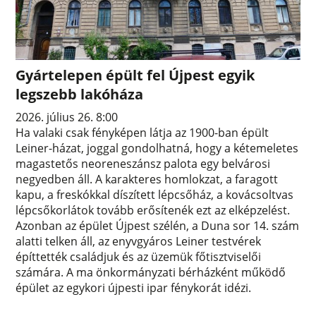
Gyártelepen épült fel Újpest egyik
legszebb lakóháza
2026. július 26. 8:00
Ha valaki csak fényképen látja az 1900-ban épült
Leiner-házat, joggal gondolhatná, hogy a kétemeletes
magastetős neoreneszánsz palota egy belvárosi
negyedben áll. A karakteres homlokzat, a faragott
kapu, a freskókkal díszített lépcsőház, a kovácsoltvas
lépcsőkorlátok tovább erősítenék ezt az elképzelést.
Azonban az épület Újpest szélén, a Duna sor 14. szám
alatti telken áll, az enyvgyáros Leiner testvérek
építtették családjuk és az üzemük főtisztviselői
számára. A ma önkormányzati bérházként működő
épület az egykori újpesti ipar fénykorát idézi.