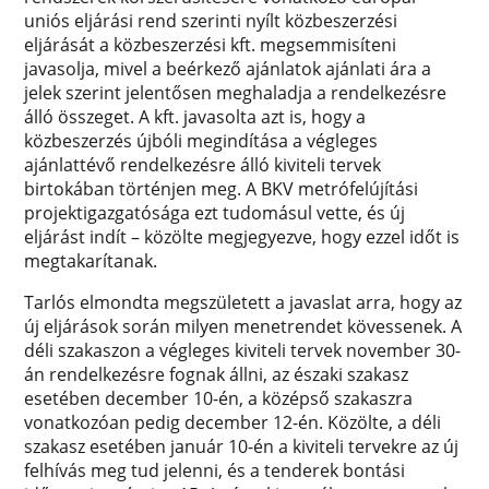
uniós eljárási rend szerinti nyílt közbeszerzési
eljárását a közbeszerzési kft. megsemmisíteni
javasolja, mivel a beérkező ajánlatok ajánlati ára a
jelek szerint jelentősen meghaladja a rendelkezésre
álló összeget. A kft. javasolta azt is, hogy a
közbeszerzés újbóli megindítása a végleges
ajánlattévő rendelkezésre álló kiviteli tervek
birtokában történjen meg. A BKV metrófelújítási
projektigazgatósága ezt tudomásul vette, és új
eljárást indít – közölte megjegyezve, hogy ezzel időt is
megtakarítanak.
Tarlós elmondta megszületett a javaslat arra, hogy az
új eljárások során milyen menetrendet kövessenek. A
déli szakaszon a végleges kiviteli tervek november 30-
án rendelkezésre fognak állni, az északi szakasz
esetében december 10-én, a középső szakaszra
vonatkozóan pedig december 12-én. Közölte, a déli
szakasz esetében január 10-én a kiviteli tervekre az új
felhívás meg tud jelenni, és a tenderek bontási