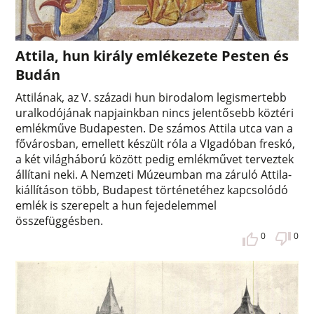
Attila, hun király emlékezete Pesten és
Budán
Attilának, az V. századi hun birodalom legismertebb
uralkodójának napjainkban nincs jelentősebb köztéri
emlékműve Budapesten. De számos Attila utca van a
fővárosban, emellett készült róla a VIgadóban freskó,
a két világháború között pedig emlékművet terveztek
állítani neki. A Nemzeti Múzeumban ma záruló Attila-
kiállításon több, Budapest történetéhez kapcsolódó
emlék is szerepelt a hun fejedelemmel
összefüggésben.
0
0