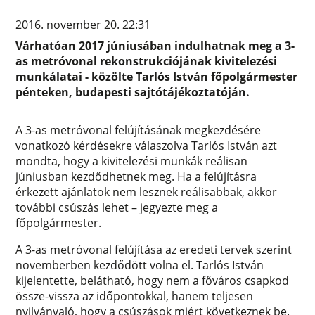
2016. november 20. 22:31
Várhatóan 2017 júniusában indulhatnak meg a 3-
as metróvonal rekonstrukciójának kivitelezési
munkálatai - közölte Tarlós István főpolgármester
pénteken, budapesti sajtótájékoztatóján.
A 3-as metróvonal felújításának megkezdésére
vonatkozó kérdésekre válaszolva Tarlós István azt
mondta, hogy a kivitelezési munkák reálisan
júniusban kezdődhetnek meg. Ha a felújításra
érkezett ajánlatok nem lesznek reálisabbak, akkor
további csúszás lehet – jegyezte meg a
főpolgármester.
A 3-as metróvonal felújítása az eredeti tervek szerint
novemberben kezdődött volna el. Tarlós István
kijelentette, belátható, hogy nem a főváros csapkod
össze-vissza az időpontokkal, hanem teljesen
nyilvánvaló, hogy a csúszások miért következnek be.