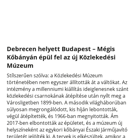
Debrecen helyett Budapest – Mégis
Kőbányán épül fel az új Közlekedési
Múzeum
Stílszerűen szólva: a Közlekedési Múzeum
történetében nem egyszer állították át a váltókat. Az
intézmény a millenniumi kiállítás ideiglenesnek szánt
közlekedési csarnokának átépítése után nyílt meg a
Városligetben 1899-ben. A második világháborúban
súlyosan megrongálódott, kis híján lebontották,
végül átépítették, és 1966-ban megnyitották. Ám
2017-ben elbontották az épületet, és a múzeum új
helyszíneként az egykori kőbányai Északi Járműjavító
területét jelölték ki. A tervek is elkészültek, amikor a