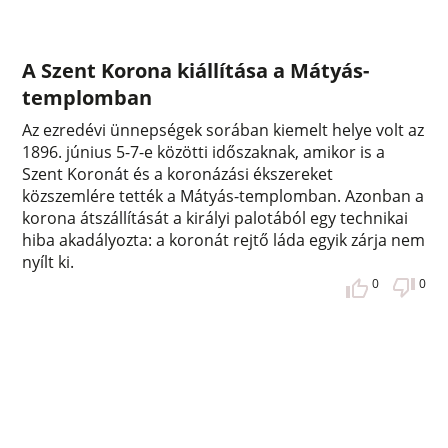
A Szent Korona kiállítása a Mátyás-
templomban
Az ezredévi ünnepségek sorában kiemelt helye volt az
1896. június 5-7-e közötti időszaknak, amikor is a
Szent Koronát és a koronázási ékszereket
közszemlére tették a Mátyás-templomban. Azonban a
korona átszállítását a királyi palotából egy technikai
hiba akadályozta: a koronát rejtő láda egyik zárja nem
nyílt ki.
0
0