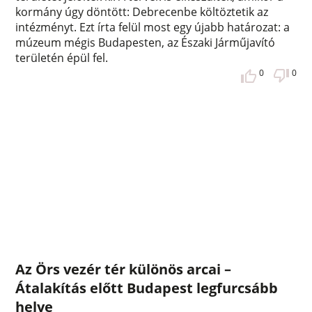
kormány úgy döntött: Debrecenbe költöztetik az
intézményt. Ezt írta felül most egy újabb határozat: a
múzeum mégis Budapesten, az Északi Járműjavító
területén épül fel.
0
0
Az Örs vezér tér különös arcai –
Átalakítás előtt Budapest legfurcsább
helye