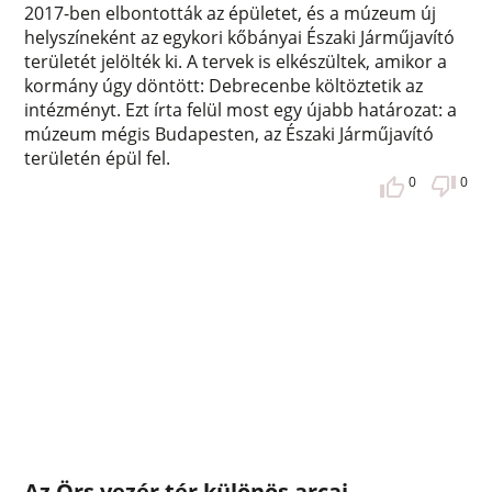
2017-ben elbontották az épületet, és a múzeum új
helyszíneként az egykori kőbányai Északi Járműjavító
területét jelölték ki. A tervek is elkészültek, amikor a
kormány úgy döntött: Debrecenbe költöztetik az
intézményt. Ezt írta felül most egy újabb határozat: a
múzeum mégis Budapesten, az Északi Járműjavító
területén épül fel.
0
0
Az Örs vezér tér különös arcai –