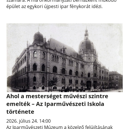
számára. A ma önkormányzati bérházként működő
épület az egykori újpesti ipar fénykorát idézi.
Ahol a mesterséget művészi szintre
emelték – Az Iparművészeti Iskola
története
2026. július 24. 14:00
Az Iparművészeti Múzeum a közelgő felújításának