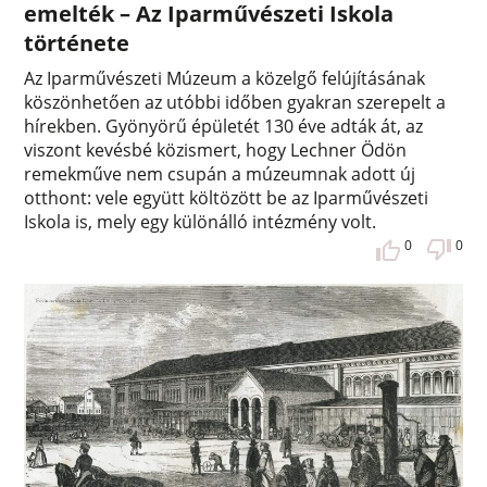
emelték – Az Iparművészeti Iskola
története
Az Iparművészeti Múzeum a közelgő felújításának
köszönhetően az utóbbi időben gyakran szerepelt a
hírekben. Gyönyörű épületét 130 éve adták át, az
viszont kevésbé közismert, hogy Lechner Ödön
remekműve nem csupán a múzeumnak adott új
otthont: vele együtt költözött be az Iparművészeti
Iskola is, mely egy különálló intézmény volt.
0
0