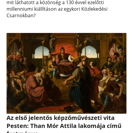
mit láthatott a közönség a 130 évvel ezelőtti
millenniumi kiállításon az egykori Közlekedési
Csarnokban?
Az első jelentős képzőművészeti vita
Pesten: Than Mór Attila lakomája című