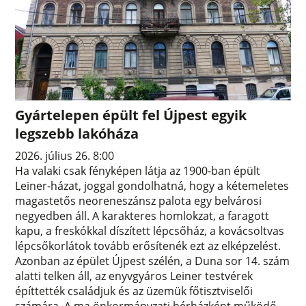
Gyártelepen épült fel Újpest egyik
legszebb lakóháza
2026. július 26. 8:00
Ha valaki csak fényképen látja az 1900-ban épült
Leiner-házat, joggal gondolhatná, hogy a kétemeletes
magastetős neoreneszánsz palota egy belvárosi
negyedben áll. A karakteres homlokzat, a faragott
kapu, a freskókkal díszített lépcsőház, a kovácsoltvas
lépcsőkorlátok tovább erősítenék ezt az elképzelést.
Azonban az épület Újpest szélén, a Duna sor 14. szám
alatti telken áll, az enyvgyáros Leiner testvérek
építtették családjuk és az üzemük főtisztviselői