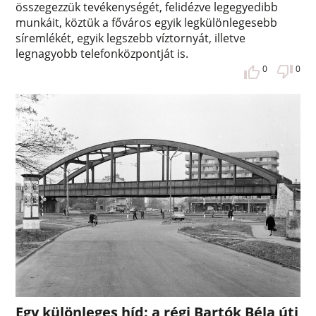
összegezzük tevékenységét, felidézve legegyedibb
munkáit, köztük a főváros egyik legkülönlegesebb
síremlékét, egyik legszebb víztornyát, illetve
legnagyobb telefonközpontját is.
0
0
Egy különleges híd: a régi Bartók Béla úti