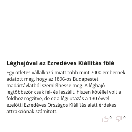
Léghajóval az Ezredéves Kiállítás fölé
Egy ötletes vállalkozó miatt több mint 7000 embernek
adatott meg, hogy az 1896-os Budapestet
madártávlatból szemlélhesse meg. A léghajó
legtöbbször csak fel- és leszállt, hiszen kötéllel volt a
földhöz rögzítve, de ez a légi utazás a 130 évvel
ezelőtti Ezredéves Országos Kiállítás alatt érdekes
attrakciónak számított.
0
0