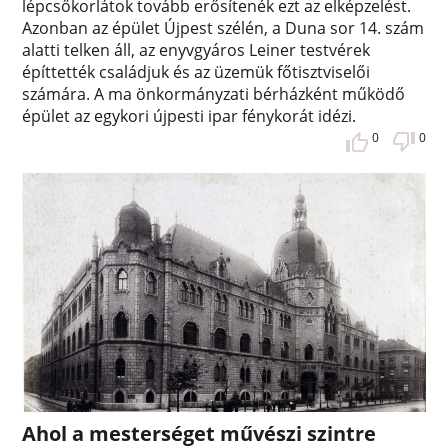
lépcsőkorlátok tovább erősítenék ezt az elképzelést.
Azonban az épület Újpest szélén, a Duna sor 14. szám
alatti telken áll, az enyvgyáros Leiner testvérek
építtették családjuk és az üzemük főtisztviselői
számára. A ma önkormányzati bérházként működő
épület az egykori újpesti ipar fénykorát idézi.
0
0
Ahol a mesterséget művészi szintre