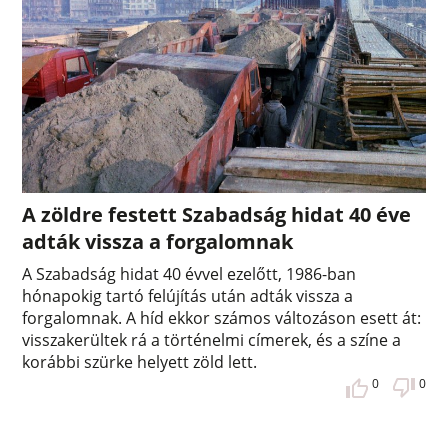
A zöldre festett Szabadság hidat 40 éve
adták vissza a forgalomnak
A Szabadság hidat 40 évvel ezelőtt, 1986-ban
hónapokig tartó felújítás után adták vissza a
forgalomnak. A híd ekkor számos változáson esett át:
visszakerültek rá a történelmi címerek, és a színe a
korábbi szürke helyett zöld lett.
0
0