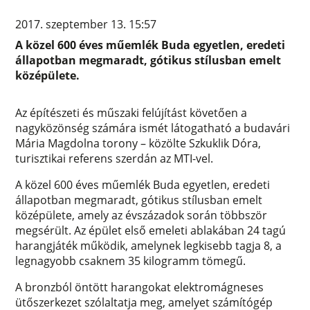
2017. szeptember 13. 15:57
A közel 600 éves műemlék Buda egyetlen, eredeti
állapotban megmaradt, gótikus stílusban emelt
középülete.
Az építészeti és műszaki felújítást követően a
nagyközönség számára ismét látogatható a budavári
Mária Magdolna torony – közölte Szkuklik Dóra,
turisztikai referens szerdán az MTI-vel.
A közel 600 éves műemlék Buda egyetlen, eredeti
állapotban megmaradt, gótikus stílusban emelt
középülete, amely az évszázadok során többször
megsérült. Az épület első emeleti ablakában 24 tagú
harangjáték működik, amelynek legkisebb tagja 8, a
legnagyobb csaknem 35 kilogramm tömegű.
A bronzból öntött harangokat elektromágneses
ütőszerkezet szólaltatja meg, amelyet számítógép