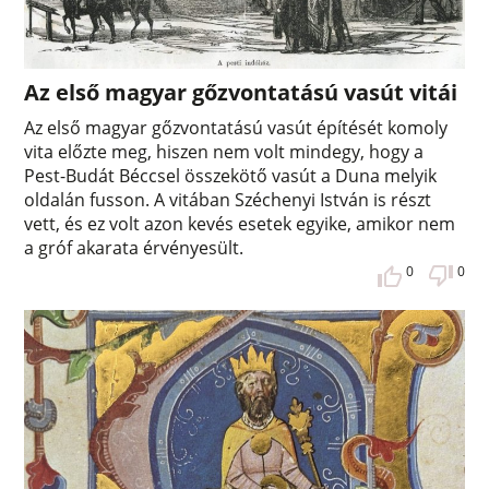
Az első magyar gőzvontatású vasút vitái
Az első magyar gőzvontatású vasút építését komoly
vita előzte meg, hiszen nem volt mindegy, hogy a
Pest-Budát Béccsel összekötő vasút a Duna melyik
oldalán fusson. A vitában Széchenyi István is részt
vett, és ez volt azon kevés esetek egyike, amikor nem
a gróf akarata érvényesült.
0
0