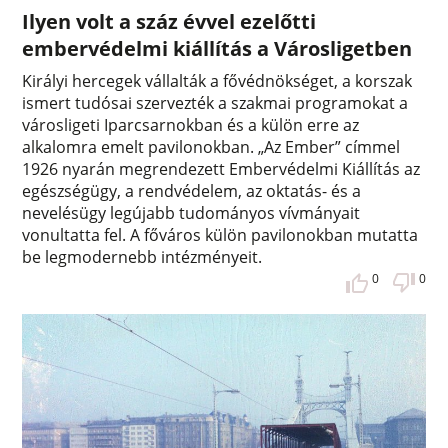
Ilyen volt a száz évvel ezelőtti
embervédelmi kiállítás a Városligetben
Királyi hercegek vállalták a fővédnökséget, a korszak
ismert tudósai szervezték a szakmai programokat a
városligeti Iparcsarnokban és a külön erre az
alkalomra emelt pavilonokban. „Az Ember” címmel
1926 nyarán megrendezett Embervédelmi Kiállítás az
egészségügy, a rendvédelem, az oktatás- és a
nevelésügy legújabb tudományos vívmányait
vonultatta fel. A főváros külön pavilonokban mutatta
be legmodernebb intézményeit.
0
0