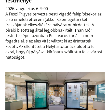
festménye
2026. augusztus 6. 9:00
A Feszl Frigyes tervezte pesti Vigadó felépítésekor az
első emeleti étterem (akkor Csemegetár) két
freskójának elkészítésére pályázatot hirdettek. A
bíráló bizottság által legjobbnak ítélt, Than Mór
festette képet azonban Pest város tanácsa nem
fogadta el, s ez éles vitát váltott ki az érintettek
között. Az ellentétet a Helytartótanács oldotta fel
azzal, hogy új pályázat kiírására szólította fel a városi
hatóságot.