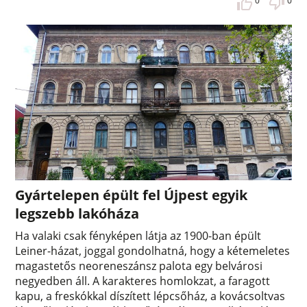
0
0
Gyártelepen épült fel Újpest egyik
legszebb lakóháza
Ha valaki csak fényképen látja az 1900-ban épült
Leiner-házat, joggal gondolhatná, hogy a kétemeletes
magastetős neoreneszánsz palota egy belvárosi
negyedben áll. A karakteres homlokzat, a faragott
kapu, a freskókkal díszített lépcsőház, a kovácsoltvas