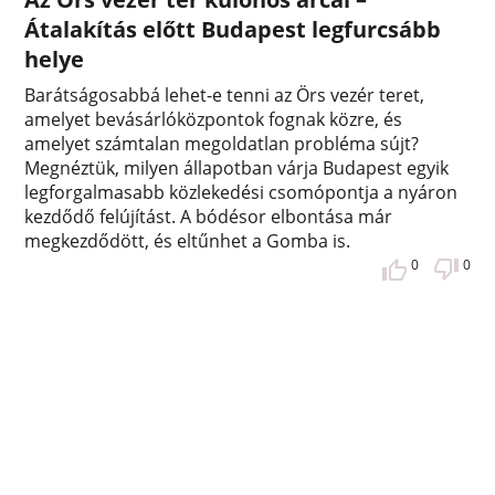
Átalakítás előtt Budapest legfurcsább
helye
Barátságosabbá lehet-e tenni az Örs vezér teret,
amelyet bevásárlóközpontok fognak közre, és
amelyet számtalan megoldatlan probléma sújt?
Megnéztük, milyen állapotban várja Budapest egyik
legforgalmasabb közlekedési csomópontja a nyáron
kezdődő felújítást. A bódésor elbontása már
megkezdődött, és eltűnhet a Gomba is.
0
0