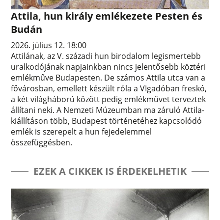
Attila, hun király emlékezete Pesten és
Budán
2026. július 12. 18:00
Attilának, az V. századi hun birodalom legismertebb
uralkodójának napjainkban nincs jelentősebb köztéri
emlékműve Budapesten. De számos Attila utca van a
fővárosban, emellett készült róla a VIgadóban freskó,
a két világháború között pedig emlékművet terveztek
állítani neki. A Nemzeti Múzeumban ma záruló Attila-
kiállításon több, Budapest történetéhez kapcsolódó
emlék is szerepelt a hun fejedelemmel
összefüggésben.
EZEK A CIKKEK IS ÉRDEKELHETIK