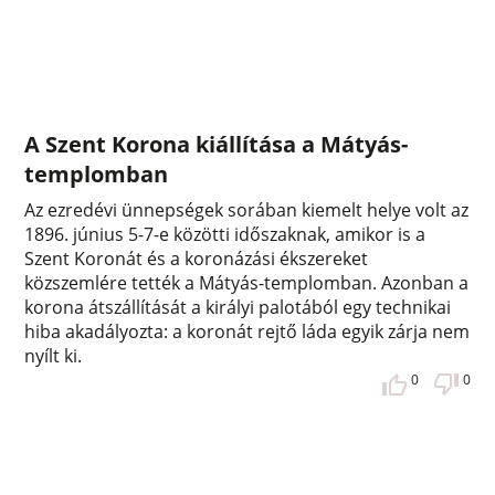
A Szent Korona kiállítása a Mátyás-
templomban
Az ezredévi ünnepségek sorában kiemelt helye volt az
1896. június 5-7-e közötti időszaknak, amikor is a
Szent Koronát és a koronázási ékszereket
közszemlére tették a Mátyás-templomban. Azonban a
korona átszállítását a királyi palotából egy technikai
hiba akadályozta: a koronát rejtő láda egyik zárja nem
nyílt ki.
0
0