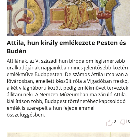
Attila, hun király emlékezete Pesten és
Budán
Attilának, az V. századi hun birodalom legismertebb
uralkodójának napjainkban nincs jelentősebb köztéri
emlékműve Budapesten. De számos Attila utca van a
fővárosban, emellett készült róla a VIgadóban freskó,
a két világháború között pedig emlékművet terveztek
állítani neki. A Nemzeti Múzeumban ma záruló Attila-
kiállításon több, Budapest történetéhez kapcsolódó
emlék is szerepelt a hun fejedelemmel
összefüggésben.
0
0