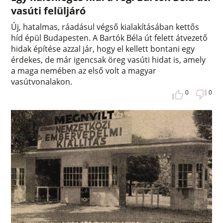
vasúti felüljáró
Új, hatalmas, ráadásul végső kialakításában kettős
híd épül Budapesten. A Bartók Béla út felett átvezető
hidak építése azzal jár, hogy el kellett bontani egy
érdekes, de már igencsak öreg vasúti hidat is, amely
a maga nemében az első volt a magyar
vasútvonalakon.
0
0