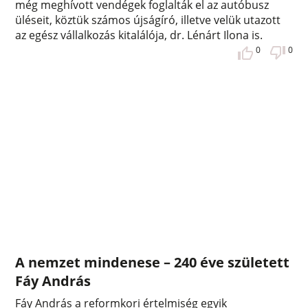
még meghívott vendégek foglalták el az autóbusz
üléseit, köztük számos újságíró, illetve velük utazott
az egész vállalkozás kitalálója, dr. Lénárt Ilona is.
0
0
A nemzet mindenese – 240 éve született
Fáy András
Fáy András a reformkori értelmiség egyik