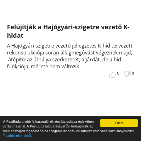
Felújítják a Hajógyári-szigetre vezető K-
hidat
A Hajógyári-szigetre vezető jellegzetes K-híd tervezett
rekonstrukciója során állagmegóvást végeznek majd,
átépítik az útpálya szerkezetét, a járdát, de a híd
funkciója, mérete nem változik.
0
0
A PestBuda a jobb felhasználói élmény biztosítása érdekében
Értem
sütiket használ. A PestBuda látogatásával Ön beleegyezik az
ilyen adatfájlok fogadásába és elfogadja az adat- és sütikezelésre vonatkozó irányelveket.
További információk