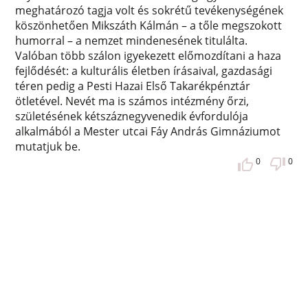
meghatározó tagja volt és sokrétű tevékenységének
köszönhetően Mikszáth Kálmán – a tőle megszokott
humorral – a nemzet mindenesének titulálta.
Valóban több szálon igyekezett előmozdítani a haza
fejlődését: a kulturális életben írásaival, gazdasági
téren pedig a Pesti Hazai Első Takarékpénztár
ötletével. Nevét ma is számos intézmény őrzi,
születésének kétszáznegyvenedik évfordulója
alkalmából a Mester utcai Fáy András Gimnáziumot
mutatjuk be.
0
0