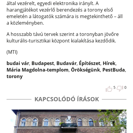
által vezérelt, egyedi elektronika irányít. A
harangjátékot vezérlő berendezés a torony első
emeletén a látogatók számára is megtekinthető – áll
a közleményben.
A hosszabb távú tervek szerint a toronyban jövőre
kulturális-turisztikai központ kialakítása kezdődik.
(MTI)
budai vár
,
Budapest
,
Budavár
,
Építészet
,
Hírek
,
Mária Magdolna-templom
,
Örökségünk
,
PestBuda
,
torony
5
0
KAPCSOLÓDÓ ÍRÁSOK